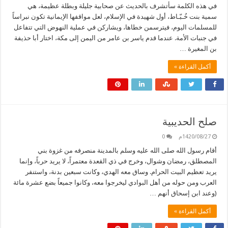
في هذه الكلمة سأتشرف بالحديث عن صحابية جليلة وبطلة عظيمة، هي
سمية بنت خُـبّـاط، أول شهيدة في الإسلام، لعل مواقفها الإيمانية تكون نبراساً
للمسلمات اليوم، فيترسمن خطاها، ويشاركن في عملية النهوض التي تتفاعل
في جنبات الأمة. عندما قدم ياسر بن عامر من اليمن إلى مكة، اختار أبا حذيفة
بن المغيرة …
أكمل القراءة »
صلح الحديبية
1420/08/27م
0
أقام رسول الله صلى الله عليه وسلم بالمدينة منصرفه من غزوة بني
المصطلق، رمضان وشوال، وخرج في ذي القعدة معتمراً، لا يريد حرباً، وإنما
يريد تعظيم البيت الحرام. وساق معه الهدي، وكانت سبعين بدنة، واستنفر
العرب ومن حوله من أهل البوادي ليخرجوا معه، وكانوا جميعاً بضع عشرة مائة
(وعند ابن إسحاق أنهم …
أكمل القراءة »