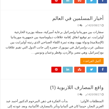
أخبار المسلمين في العالم
1420/08/27م
0
سفارات بين موريتانيا وإسرائيل برعاية أميركية، ممثلة بوزيرة الخارجية
أولبرايت، تم توقيع اتفاق إقامة علاقات ديبلوماسية بين جمهورية موريتانيا
(الإسلامية) ودولة يهود، وهذه ثمرة اللقاء الصباحي الذي رتبته أولبرايت بين
ممثلين عرب وإسرائيل في نيويورك حضره إلى جانب الدول التي تقيم علاقات
مع إسرائيل، وهي مصر، والأردن، وقطر وعمان وتونس …
أكمل القراءة »
واقع المصارف اللاربوية (1)
1420/08/27م
0
المنطلقات الأولى: بدأت الفكرة في ذهن المرحوم الدكتور أحمد عبد
العزيز النجار، حينما كان في ألمانيا وتأثر بالمصارف الألمانية، وبعد عودته إلى