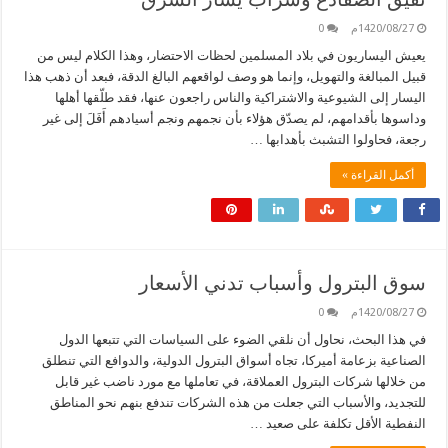
1420/08/27م
0
يعيش اليساريون في بلاد المسلمين لحظات الاحتضار، وهذا الكلام ليس من
قبيل المبالغة والتهويل، وإنما هو وصف لواقعهم البالغ الدقة، فبعد أن ذهب هذا
اليسار إلى الشيوعية والاشتراكية والناس راجعون عنها، فقد طلّقها أهلها
وداسوها بأقدامهم، لم يصدّق هؤلاء بأن نجمهم ونجم أسيادهم أَفَلَ إلى غير
رجعة، فحاولوا التشبث بأهدابها …
أكمل القراءة »
سوق البترول وأسباب تدني الأسعار
1420/08/27م
0
في هذا البحث، نحاول أن نلقي الضوء على السياسات التي تتبعها الدول
الصناعية بزعامة أميركا، تجاه أسواق البترول الدولية، والدوافع التي تنطلق
من خلالها شركات البترول العملاقة، في تعاملها مع مورد ناضب غير قابل
للتجديد، والأسباب التي جعلت من هذه الشركات تندفع بنهم نحو المناطق
النفطية الأقل تكلفة على صعيد …