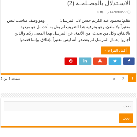
الاسـتدلال بالمصـلحـة (2)
1420/08/27م
0
بقلم: محمود عبد الكريم حسن 3 ـ المرسل: وهو وصف مناسب ليس
معتبراً ولا ملغىً. وهو بحرفية هذا التعريف لم يقل به أحد، بل هو مردود
بالاتفاق، وكل من تحدث، من الأئمة، عن المرسل بهذا المعنى ردَّه. والذين
أجازوا إعمال المرسل لم يقصدوا أنه ليس معتبراً بإطلاق. وإنما قصدوا …
أكمل القراءة »
1
»
2
صفحة 1 من 2