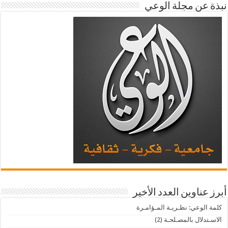
نبذة عن مجلة الوعي
أبرز عناوين العدد الأخير
كلمة الوعي: نظـريـة المـؤامـرة
الاسـتدلال بالمصـلحـة (2)