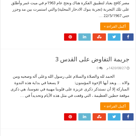
مصر كافح بعناد لتطبيق الفكرة هناك ونجح عام 1963م في ميت غمر وأطلق
على تلك التجربة (تجربة بنوك الادخار المحلية) والتي استمرت بين مد وجزر
حتى 22/5/1967 …
أكمل القراءة »
جريمة التفاوض على القدس 3
1420/08/27م
0
الحمد لله والصلاة والسلام على رسول الله وعلى آله وصحبه ومن
والاه … وبعد أيها الإخوة المؤمنون: لا يسعنا في بداية هذه الندوة
المباركة إلا أن نستذكر ذكرى عزيزة على قلوبنا مهيبة في نفوسنا، هي ذكرى
موقعة حطين العظيمة ، التي وقعت في مثل هذه الأيام وتحديداً في …
أكمل القراءة »