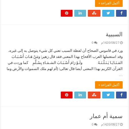
أكمل القراءة »
السببية
1420/08/27م
0
ورد في قاموس الصحاح أن لفظة السبب تعني كل شيء يتوصل به إلى غيره،
وقد استعملها العرب الأقحاح بهذا المعنى فقد قال زهير: ومَنْ هَـابَ أَسْـبَـابَ
المَـنَـايَـا يَـنَـلْـنَـهُ ولَـوْ رَامَ أَسْـبَـابَ السَـمَـاءِ بِسُـلَّمِ كما وردت في
القرآن الكريم بهذا المعنى أيضا قال تعالى: (أم لهم ملك السموات والأرض وما
…
أكمل القراءة »
سمية أم عمار
1420/08/27م
0