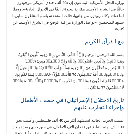
وزارة الدفاع الأمريكية البنتاغون إن «40 ألف جندي أمريكي موجودون
حاليًّا في الشرق الأوسط مقارنة بنحو 34 ألفًا في الأحوال العادية». ووفقًا
لما نقلته وكالة رويترز. من جانبها، قالت المتحدثة باسم البنتاغون سابرينا
سينغ، للصحفيين: «تواصل الوزارة مراقبة الوضع في الشرق الأوسط عن
كثب». …
مع القرآن الكريم
بسم الله الرحمن الرحيم (إِنَّ أَوۡلَى ٱلنَّاسِ بِإِبۡرَٰهِيمَ لَلَّذِينَ ٱتَّبَعُوهُ
وَهَٰذَا ٱلنَّبِيُّ وَٱلَّذِينَ ءَامَنُواْۗ وَٱللَّهُ وَلِيُّ ٱلۡمُؤۡمِنِينَ) (يَٰٓأَهۡلَ
ٱلۡكِتَٰبِ لِمَ تُحَآجُّونَ فِيٓ إِبۡرَٰهِيمَ وَمَآ أُنزِلَتِ ٱلتَّوۡرَىٰةُ وَٱلۡإِنجِيلُ إِلَّا
مِنۢ بَعۡدِهِۦٓۚ أَفَلَا تَعۡقِلُونَ ٦٥ هَٰٓأَنتُمۡ هَٰٓؤُلَآءِ حَٰجَجۡتُمۡ فِيمَا لَكُم بِهِۦ
عِلۡمٞ فَلِمَ تُحَآجُّونَ فِيمَا لَيۡسَ لَكُم بِهِۦ عِلۡمٞۚ وَٱللَّهُ يَعۡلَمُ وَأَنتُمۡ
لَا تَعۡلَمُونَ ٦٦ مَا كَانَ …
تاريخ الاحتلال (الإسرائيلي) في خطف الأطفال
وإجراء التجارب عليهم
بسبب الحرب الحالية استشهد أكثر من 40 ألف فلسطيني وأصيب نحو
100 ألف، وتم التبليغ عن فقدان آلاف الأطفال، في حين جرى رصد تواجد
بعضهم مع جنود الاحتلال، وذلك بعد اعتراف جندي (إسرائيلي) قُتل لاحقًا