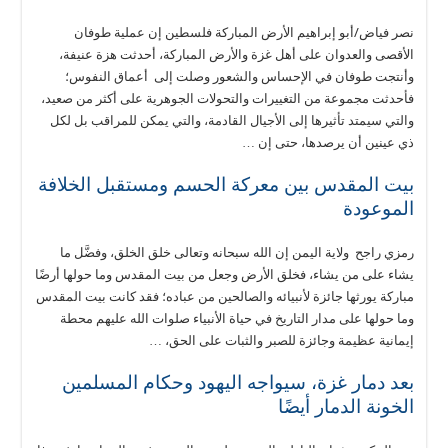
نصر فياض/أبو إبراهيم الأرض المباركة فلسطين إن عملية طوفان
الأقصى والعدوان على أهل غزة والأرض المباركة، أحدثت هزة عنيفة،
وأنتجت طوفان في الإحساس والشعور وصلت إلى أعماق النفوس؛
فأحدثت مجموعة من التغييرات والتحولات الجوهرية على أكثر من صعيد،
والتي سيمتد تأثيرها إلى الأجيال القادمة، والتي يمكن للمراقب بل لكل
ذي عينين أن يرصدها، حتى إن …
بيت المقدس بين معركة الحسم ومستقبل الخلافة
الموعودة
رمزي راجح ولاية اليمن إن الله سبحانه وتعالى خلق الخلق، وفضَّل ما
يشاء على من يشاء، فخلق الأرض وجعل من بيت المقدس وما حولها أرضًا
مباركة يورثها جائزة لأنبيائه والصالحين من عباده؛ فقد كانت بيت المقدس
وما حولها على مدار التاريخ في حياة الأنبياء صلوات الله عليهم محطة
إيمانية عظيمة وجائزة للصبر والثبات على الحق، …
بعد دمار غزة، سيواجه اليهود وحكام المسلمين
الخونة الدمار أيضًا