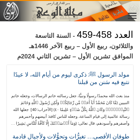
العدد 458-459
- السنة التاسعة
والثلاثون، ربيع الأول – ربيع الآخر 1446هـ
الموافق تشرين الأول – تشرين الثاني 2024م
مولد الرسول ﷺ: ذكرى ليوم من أيام الله، لا عيدًا
نتبع فيه سَنن من قبلنا
منذ بعث الله محمدًا رسولًا ونبيًّا، جعل رسالته خاتم الرسالات، وجعله خاتم
النبيين (مَّا كَانَ مُحَمَّدٌ أَبَآ أَحَدٖ مِّن رِّجَالِكُمۡ وَلَٰكِن رَّسُولَ ٱللَّهِ وَخَاتَمَ
ٱلنَّبِيِّ‍ۧنَۗ وَكَانَ ٱللَّهُ بِكُلِّ شَيۡءٍ عَلِيمٗا ٤٠) [الأحزاب: 40] جعلها الله
رسالة عالمية إلى قيام الساعة، وجعله للناس كافة: أبيضهم وأحمرهم
وأصفرهم وأسودهم، قال تعالى: (وَمَآ أَرۡسَلۡنَٰكَ إِلَّا كَآفَّةٗ لِّلنَّاسِ بَشِيرٗا …
طوفان الأقصى… تغيرُّات وتحوُّلات ولأجيال قادمة