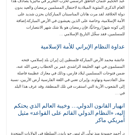
عبد الحكيم عثمان الناطق الرسمي لحزب التحرير في ماليزيا يصادف هذا
العام الذكرى المئوية الميلادية لاحتفال المسلمين برمضان والعيد بدون
دولة الخلافة. لقد مرت هاتان المناسبتان المباركتان بحزن شديد على
الأمة الإسلامية، وخاصة على الذين يعيشون في الأرض المباركة.إضافة
إلى كونه شهرًا روحانيًّا، فإن رمضان هو بلا شك شهر الانتصارات
للمسلمين، فقد سجَّل التاريخ الإسلامي …
عداوة النظام الإيراني للأمة الإسلامية
عائشة محمد الأرض المباركة فلسطين إن إيران بلد إسلامي، فتحه
المسلمون في عهد الخليفة الراشدي عمر بن الخطاب رضي الله عنه،
ضمن فتوحات المسلمين لبلاد فارس، وذلك في معارك عظيمة فاصلة
مثل القادسية ونهاوند. وإيران تعني في اللغة الفارسية أرض الآريين، نسبة
إلى الشعوب الآرية التي استقرت في تلك المنطقة، وقد عرف هذا البلد
في …
انهيار القانون الدولي… وخيبة العالم الذي يحتكم
إليه، «النظام الدولي القائم على القواعد» مثيل
أمريكي ماكر
د. أحمد حسونة منذ تولّي الرئيس جو بايدن السلطة في الولايات المتحدة