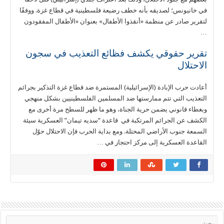
في خانيونس؛ لصديقه بأنه خطف رضيعة فلسطينية في قطاع غزة. ووفقًا
لتقرير صادر عن منظمة «أنقذوا الأطفال» بعنوان «الأطفال المفقودون
…
تقرير حقوقي يكشف فظائع التعذيب في سجون
الاحتلال
أعادت حرب الإبادة (الإسرائيلية) المستمرة ضد قطاع غزة التذكير بجرائم
التعذيب التي تتم ممارستها ضد المسلمين الفلسطينيين بشكل منهجي
وبغطاء قانوني يضمن حرية الجناة، وهو ما ظهر للسطح مرة أخرى مع
الكشف عن الجرائم المرتكبة في قاعدة “سديه تيمان” العسكرية سيئة
السمعة جنوب الأراضي المحتلة. ومع بداية الحرب فإن الاحتلال حوّل
القاعدة العسكرية إلى مركز احتجاز في …