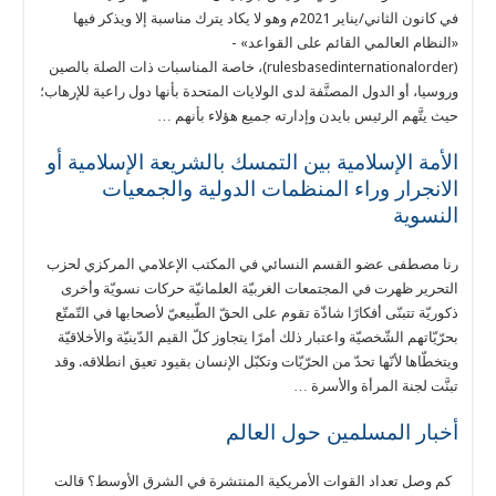
في كانون الثاني/يناير 2021م وهو لا يكاد يترك مناسبة إلا ويذكر فيها
«النظام العالمي القائم على القواعد» -
(rulesbasedinternationalorder)، خاصة المناسبات ذات الصلة بالصين
وروسيا، أو الدول المصنَّفة لدى الولايات المتحدة بأنها دول راعية للإرهاب؛
حيث يتَّهم الرئيس بايدن وإدارته جميع هؤلاء بأنهم …
الأمة الإسلامية بين التمسك بالشريعة الإسلامية أو
الانجرار وراء المنظمات الدولية والجمعيات
النسوية
رنا مصطفى عضو القسم النسائي في المكتب الإعلامي المركزي لحزب
التحرير ظهرت في المجتمعات الغربيّة العلمانيّة حركات نسويّة وأخرى
ذكوريّة تتبنّى أفكارًا شاذّة تقوم على الحقّ الطّبيعيّ لأصحابها في التّمتّع
بحرّيّاتهم الشّخصيّة واعتبار ذلك أمرًا يتجاوز كلّ القيم الدّينيّة والأخلاقيّة
ويتخطّاها لأنّها تحدّ من الحرّيّات وتكبّل الإنسان بقيود تعيق انطلاقه. وقد
تبنَّت لجنة المرأة والأسرة …
أخبار المسلمين حول العالم
كم وصل تعداد القوات الأمريكية المنتشرة في الشرق الأوسط؟ قالت