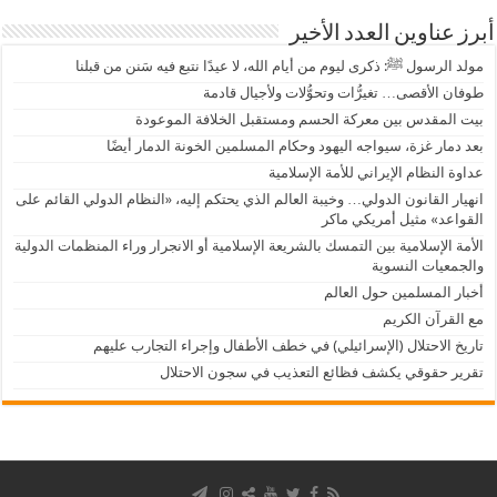
أبرز عناوين العدد الأخير
مولد الرسول ﷺ: ذكرى ليوم من أيام الله، لا عيدًا نتبع فيه سَنن من قبلنا
طوفان الأقصى… تغيرُّات وتحوُّلات ولأجيال قادمة
بيت المقدس بين معركة الحسم ومستقبل الخلافة الموعودة
بعد دمار غزة، سيواجه اليهود وحكام المسلمين الخونة الدمار أيضًا
عداوة النظام الإيراني للأمة الإسلامية
انهيار القانون الدولي… وخيبة العالم الذي يحتكم إليه، «النظام الدولي القائم على
القواعد» مثيل أمريكي ماكر
الأمة الإسلامية بين التمسك بالشريعة الإسلامية أو الانجرار وراء المنظمات الدولية
والجمعيات النسوية
أخبار المسلمين حول العالم
مع القرآن الكريم
تاريخ الاحتلال (الإسرائيلي) في خطف الأطفال وإجراء التجارب عليهم
تقرير حقوقي يكشف فظائع التعذيب في سجون الاحتلال