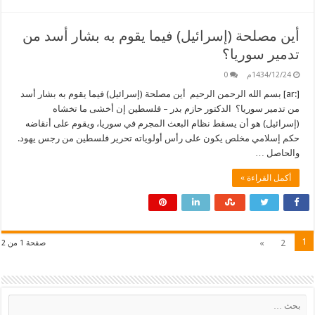
أين مصلحة (إسرائيل) فيما يقوم به بشار أسد من
تدمير سوريا؟
1434/12/24م
0
[:ar] بسم الله الرحمن الرحيم أين مصلحة (إسرائيل) فيما يقوم به بشار أسد
من تدمير سوريا؟ الدكتور حازم بدر – فلسطين إن أخشى ما تخشاه
(إسرائيل) هو أن يسقط نظام البعث المجرم في سوريا، ويقوم على أنقاضه
حكم إسلامي مخلص يكون على رأس أولوياته تحرير فلسطين من رجس يهود.
والحاصل …
أكمل القراءة »
1
»
2
صفحة 1 من 2