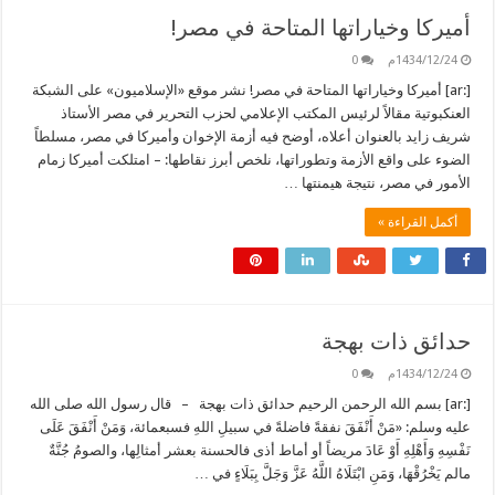
أميركا وخياراتها المتاحة في مصر!
1434/12/24م
0
[:ar] أميركا وخياراتها المتاحة في مصر! نشر موقع «الإسلاميون» على الشبكة
العنكبوتية مقالاً لرئيس المكتب الإعلامي لحزب التحرير في مصر الأستاذ
شريف زايد بالعنوان أعلاه، أوضح فيه أزمة الإخوان وأميركا في مصر، مسلطاً
الضوء على واقع الأزمة وتطوراتها، نلخص أبرز نقاطها: – امتلكت أميركا زمام
الأمور في مصر، نتيجة هيمنتها …
أكمل القراءة »
حدائق ذات بهجة
1434/12/24م
0
[:ar] بسم الله الرحمن الرحيم حدائق ذات بهجة – قال رسول الله صلى الله
عليه وسلم: «مَنْ أَنْفَقَ نفقةً فاضلةً في سبيلِ اللهِ فسبعمائة، وَمَنْ أَنْفَقَ عَلَى
نَفْسِهِ وَأَهْلِهِ أَوْ عَادَ مريضاً أو أماط أذى فالحسنة بعشر أمثالِها، والصومُ جُنَّةٌ
مالم يَخْرُقْهَا، وَمَنِ ابْتَلَاهُ اللَّهُ عَزَّ وَجَلَّ بِبَلَاءٍ في …