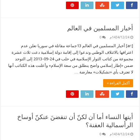
أخبار المسلمين في العالم
1434/12/24م
0
[:ar] أخبار المسلمين في العالم 13جماعة مقاتلة في سوريا تعلن عدم
اعترافها بالائتلاف الوطني وتدعوا إلى إقامة دولة إسلامية دعت ثلاث عشرة
مجموعة من كتائب الثوار الإسلامية في حلب في 24-09-2013 إلى التوحد
ضمن «إطار إسلامي واضح ينطلق من سعة الإسلام» وأعلنت هذه الكتائب أنها
لا تعترف بأي «تشكيلات» معارضة …
أكمل القراءة »
أيتها النساء أما آن لكنّ أن تنفضنَ عنكنّ أوساخ
الرأسمالية العفنة؟
1434/12/24م
0