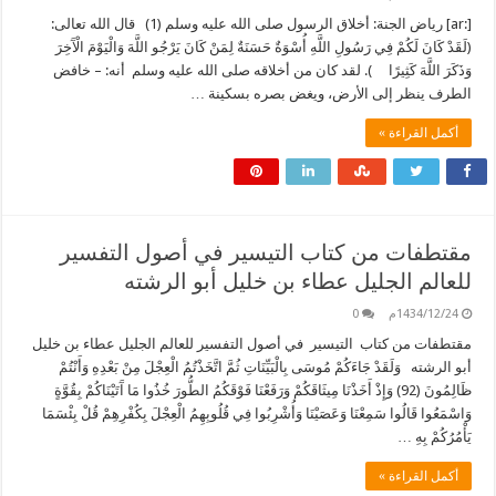
[:ar] رياض الجنة: أخلاق الرسول صلى الله عليه وسلم (1) قال الله تعالى:
(لَقَدْ كَانَ لَكُمْ فِي رَسُولِ اللَّهِ أُسْوَةٌ حَسَنَةٌ لِمَنْ كَانَ يَرْجُو اللَّهَ وَالْيَوْمَ الْآَخِرَ
وَذَكَرَ اللَّهَ كَثِيرًا ). لقد كان من أخلاقه صلى الله عليه وسلم أنه: – خافض
الطرف ينظر إلى الأرض، ويغض بصره بسكينة …
أكمل القراءة »
مقتطفات من كتاب التيسير في أصول التفسير
للعالم الجليل عطاء بن خليل أبو الرشته
1434/12/24م
0
مقتطفات من كتاب التيسير في أصول التفسير للعالم الجليل عطاء بن خليل
أبو الرشته وَلَقَدْ جَاءَكُمْ مُوسَى بِالْبَيِّنَاتِ ثُمَّ اتَّخَذْتُمُ الْعِجْلَ مِنْ بَعْدِهِ وَأَنْتُمْ
ظَالِمُونَ (92) وَإِذْ أَخَذْنَا مِيثَاقَكُمْ وَرَفَعْنَا فَوْقَكُمُ الطُّورَ خُذُوا مَا آَتَيْنَاكُمْ بِقُوَّةٍ
وَاسْمَعُوا قَالُوا سَمِعْنَا وَعَصَيْنَا وَأُشْرِبُوا فِي قُلُوبِهِمُ الْعِجْلَ بِكُفْرِهِمْ قُلْ بِئْسَمَا
يَأْمُرُكُمْ بِهِ …
أكمل القراءة »