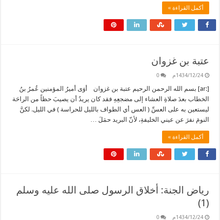
أكمل القراءة »
عتبة بن غزوان
1434/12/24م
0
[:ar] بسم الله الرحمن الرحيم عتبة بن غزوان أوَى أميرُ المؤمنين عُمرُ بنُ
الخطاب بعدَ صلاةِ العشاء إلى مضجعِهِ فقد كان يريدُ أن يصيبَ حظاً من الراحَة
ليستعين به على العسِّ ( العس أي الطواف بالليل للحراسة ) في الليل. لكنَّ
النومَ نفرَ عن عيني الخليفةِ، لأنّ البريد حمَلَ …
أكمل القراءة »
رياض الجنة: أخلاق الرسول صلى الله عليه وسلم
(1)
1434/12/24م
0