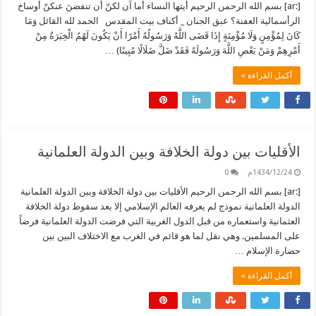
[:ar] بسم الله الرحمن الرحيم أيتها النساء أما آن لكنّ أن تنفضنَ عنكنّ أوساخ
الرأسمالية العفنة؟ عبق الجنان _ أكناف بيت المقدس الحمد لله القائل وَمَا
كَانَ لِمُؤْمِنٍ وَلَا مُؤْمِنَةٍ إِذَا قَضَى اللَّهُ وَرَسُولُهُ أَمْرًا أَنْ يَكُونَ لَهُمُ الْخِيَرَةُ مِنْ
أَمْرِهِمْ وَمَنْ يَعْصِ اللَّهَ وَرَسُولَهُ فَقَدْ ضَلَّ ضَلَالًا مُبِينًا) …
أكمل القراءة »
الأقليات بين دولة الخلافة وبين الدولة العلمانية
1434/12/24م
0
[:ar] بسم الله الرحمن الرحيم الأقليات بين دولة الخلافة وبين الدولة العلمانية
الدولة العلمانية نموذج لم يعرفه العالم الإسلامي إلا بعد سقوط دولة الخلافة
العثمانية واستعماره من قبل الدول الغربية التي فرضت الدولة العلمانية فرضاً
على المسلمين. وهي نقل لما هو قائم في الغرب مع الاختلاف البين بين
حضارة الإسلام …
أكمل القراءة »