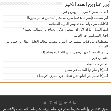
أبرز عناوين العدد الأخير
أحداث مصر الأخيرة… دروس وعبر
أين مصلحة (إسرائيل) فيما يقوم به بشار أسد من تدمير سوريا؟
الأقليات بين دولة الخلافة وبين الدولة العلمانية
أيتها النساء أما آن لكنّ أن تنفضنَ عنكنّ أوساخ الرأسمالية العفنة؟
أخبار المسلمين في العالم
مقتطفات من كتاب التيسير في أصول التفسير للعالم الجليل عطاء بن خليل أبو
الرشته
رياض الجنة: أخلاق الرسول صلى الله عليه وسلم (1)
عتبة بن غزوان
حدائق ذات بهجة
أميركا وخياراتها المتاحة في مصر!
أميركا تكشر عن أنيابها «لن نتخلى عن الشرق الأوسط»
يجوز الاقتباس وإعادة نشر ما يصدر عن مجلة الوعي شريطة أمانة النقل والاقتباس