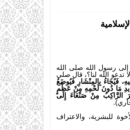
لإسلامية
إلى رسول الله صلى الله
لا تدعو الله لنا؟، قال صلى
هِ، فَيُجَاءُ بِالمِنْشَارِ فَيُوضَعُ
دِيدِ مَا دُونَ لَحْمِهِ مِنْ عَظْمٍ
يرَ الرَّاكِبُ مِنْ صَنْعَاءَ إِلَى
اري).
لعبيد، والأخوة للبشرية، والاعتراف