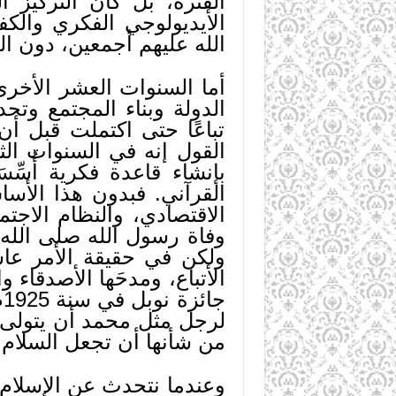
الفترة، بل كان التركيز 
الأيديولوجي الفكري والك
الله عليهم أجمعين، دون الق
أما السنوات العشر الأخر
الدولة وبناء المجتمع وتح
تباعًا حتى اكتملت قبل أن
القول إنه في السنوات ال
بإنشاء قاعدة فكرية أُسِّ
القرآني. فبدون هذا الأس
الاقتصادي، والنظام الاجت
وفاة رسول الله صلى الله
ولكن في حقيقة الأمر عاش
الأتباع، ومدحَها الأصدقاء 
ج
لرجل مثل محمد أن يتولى 
من شأنها أن تجعل السلام و
وعندما نتحدث عن الإسلام 