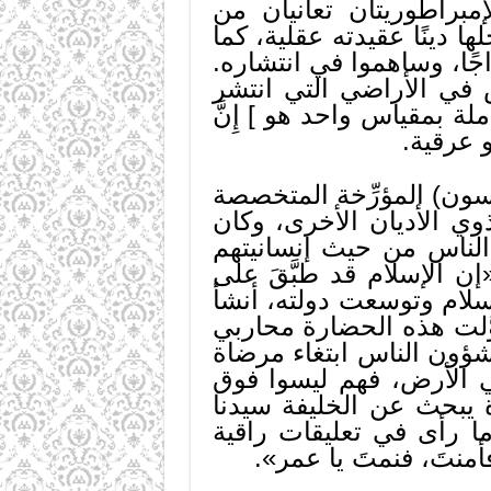
إمبراطوريتان تعانيان من
ها دينًا عقيدته عقلية، كما
جًا، وساهموا في انتشاره.
 في الأراضي التي انتشر
ة بمقياس واحد هو ] إِنَّ
أو عرقية.
لسون) المؤرِّخة المتخصصة
ي الأديان الأخرى، وكان
الناس من حيث إنسانيتهم
«إن الإسلام قد طبَّقَ على
سلام وتوسعت دولته، أنشأ
َلت هذه الحضارة محاربي
شؤون الناس ابتغاء مرضاة
ي الأرض، فهم ليسوا فوق
ة يبحث عن الخليفة سيدنا
ا رأى في تعليقات راقية
نتَ، فنمتَ يا عمر».