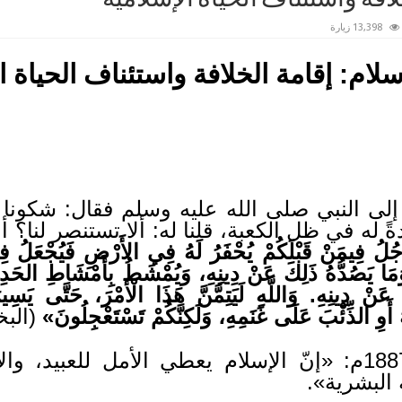
13,398 زيارة
لام: إقامة الخلافة واستئناف الحياة ا
لى النبي صلى الله عليه وسلم فقال: شكونا 
ةً له في ظل الكعبة، قلنا له: ألا تستنصر لنا؟ أ
جُلُ فِيمَنْ قَبْلَكُمْ يُحْفَرُ لَهُ فِي الأَرْضِ فَيُجْعَلُ فِي
ِ وَمَا يَصُدُّهُ ذَلِكَ عَنْ دِينِهِ، وَيُمْشَطُ بِأَمْشَاطِ الحَ
َنْ دِينِهِ. وَاللَّهِ لَيَتِمَّنَّ هَذَا الْأَمْرَ، حَتَّى يَسِ
 أَوِ الذِّئْبَ عَلَى غَنَمِهِ، وَلَكِنَّكُمْ تَسْتَعْجِلُونَ»
(البخ
قال (كانون تايلور) عام 1887م: «إنّ الإسلام يعطي الأمل ل
 البشرية».