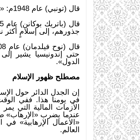
قال (تونبي) عام 1948م: «هناك في عالمنا المعاصر حاجةٌ مُلِحَّةٌ لنشر الفضائل الإسلامية».
جذورهم، إلى إسلامٍ أكثر نقا
حتى إندونيسيا يشير إلى
الدول».
مصطلح ظهور الإسلام
إن الجدل الدائر حول الإس
في يومنا هذا. ففي الوقت ا
الأزمات المالية التي يمر ب
عندما يضرب «الإرهاب» ضر
«الأعمال الإرهابية» في ا
العالم.