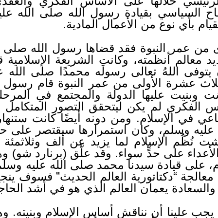
الرئيسي خلالها على الأساس الفكري والعقد
فاح السياسي بقيادة رسول الله صلى الله ع
يام بأي نوع من الأعمال المادية.
ى من عمر النبوة فقد قضاها رسول الله صلى ا
ديد معالم أنظمته، وكانت الشريعة الإسلامية 
 يتوفى اللهُ تعالى رسولَه محمدًا صلى الله ع
ثلاث عشرة الأولى من عمر النبوة قام رسول ا
سَت وبنيت عليها الدولة والمجتمع في المرح
اس الفكري لم يكن ليتحقق التصور المتكامل ل
ماعي في الإسلام. ومن دونه أيضًا كانت ستنها
 عليه وسلم، وكان استمرارها سيقتصر على حيا
ت نُظُم الإسلام لما يزيد عن ألف وثلاثمئة
والأعداء على حدٍّ سواء. وقد علَّق (برنارد شو) 
ائزة نوبل في سنة 1925م، على قيادة سيدنا محمد صلى الله عليه
معالجة “دكتاتورية العالم الحديث” فسوف ين
السعادة يعمان العالم الذي هو في أشد الحاجة 
يجب علينا أن نناقش أساس الإسلام وبنيته. وه