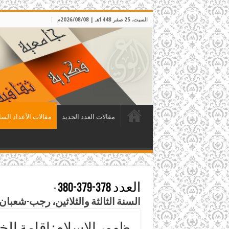
السبت، 25 صفر 1448هـ | 2026/08/08م
مقالات العدد الجديد
مقالات الأعداد السا
العدد 378-379-380
-
السنة الثالثة والثلاثين، رجب-شعبان-رمضان 1439هـ، نيسان-أيا
ظهور الإسلام: إقامة الخ