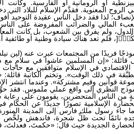
يزنطية أو الرومانية أو الفارسية. وكانت ال
الروح المعنوية. فقدَّم الإسلام للبلاد التي دخل
إنصاف؛ لذا فقد دخل الناس عقيدة التوحيد أفوا
 العبء المالي والضرائب المفروضة على الناس
 الدول، ولم يفرق بين الشعوب، بل كانت المعامل
تۡقَىٰكُمۡۚ[، فلم تعد هناك سيادة وطنية أو طائفية 
وذجًا فريدًا من المجتمعات عبرت عنه (لين ني
قائلة: «إن المسلمين عاشوا في سلامٍ مع ذو
م الاقتصادي في الإسلام متوافقين مع حاجات 
 مطبَّقة في ذلك الوقت». وتختم الكاتبة قائلة: 
موعة قوانين وقيم مشتركة». وعندما انتشر الإ
ذج النظري إلى واقع عملي ملموس. فقد حوّ
عةٍ من الناس المتحضرين، يقومون على رعاية 
حضارة الإسلامية تصورًا جديدًا عن الحكام ف
ندما جاء رسول ملك فارس إلى المدينة المنور
ه نائمًا تحت ظلِّ شجرة، فاندهش ولخَّص م
ضارة الجديدة حيث قال: «حكمتَ، فعدلتَ، فأم