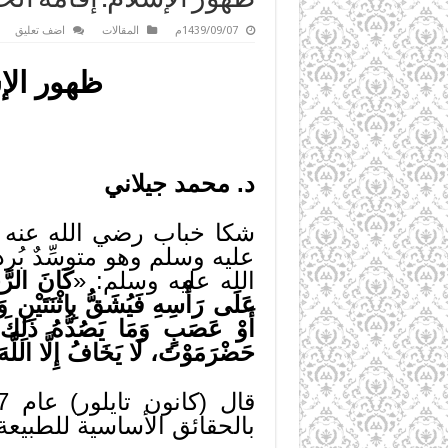
1439/09/07م
المقالات
اضف تعليق
ظهور الإس
د. محمد جيلاني
شكا خباب رضي الله عنه إ
عليه وسلم وهو متوسِّدٌ بُرد
الله عليه وسلم: «
كَانَ الرَّ
عَلَى رَأْسِهِ فَيُشَقُّ بِاثْنَتَيْن
أَوْ عَصَبٍ وَمَا يَصُدُّهُ ذَلِكَ ع
حَضْرَمَوْتَ، لَا يَخَافُ إِلَّا اللَّهَ
بالحقائق الأساسية للطبيعة