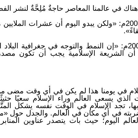
قال (باتريك بوكانن) عام 2005م: «ولكن يبدو اليوم أن عشرا
ءً».
قال (نوح فيلدمان) عام 2008م: «إن النمط والتوجه في جغرافي
 أن الشريعة الإسلامية يجب أن تكون مصدر 
لام في يومنا هذا لم يكن في أي وقت مضى من ا
لذي يسعى العالم وراء الإسلام سعيًا حثيثًا 
ها، تجد الإسلام في الوقت نفسه يشكل المتَّهَمَ
بته في أي مكان في العالم. والجدل حول «م
لعالم اليوم؛ حيث بات يتصدر عناوين المنابر