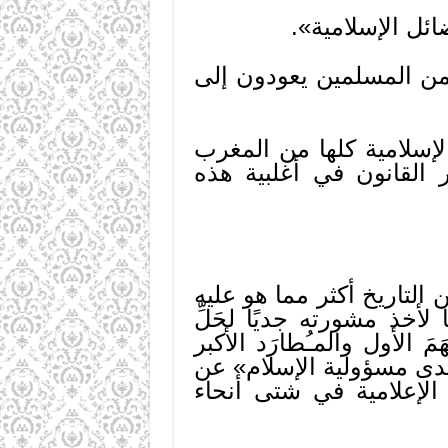
ت الملايين من المسلمين يعودون إلى
ة البلاد الإسلامية كلها من المغرب
القانون في أغلبية هذه
لتاريخ أكثر مما هو عليه
لأخذ مشورته جديًا لحَلِّ
 الأول والمـُطارَد الأكبر
دى مسؤولية الإسلام» عن
 الإعلامية في شتى أنحاء