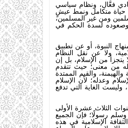
دي فعَّال، ونظام سياسي
م حياة متكامل ونمط عيشٍ
سلمين ومن غير المسلمين،
 وصعوده لسدة الحكم في
هاج النبوة، أو عن تطبيق
مية، ولا عن نقل النظام
 يتجزأ من الإسلام، بل إن
مله من معنى؛ حيث تتقدم
ة والهيمنة، والقيم الممتدة
إسلام وعدله؛ لأن الإسلام
، وليست الغاية التي تدفع
نوات الثلاث عشرة الأولى
سلم رسولًا؛ فإن الجميع
لثقافة الإسلامية في هذه