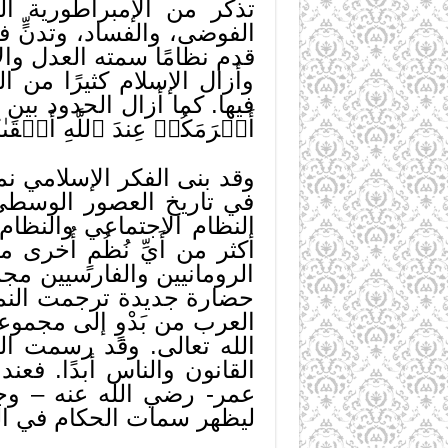
تذكر من الإمبراطورية الب
الفوضى، والفساد، وتدنٍّ في 
قدم نظامًا سمته العدل وال
وأزال الإسلام كثيرًا من
فيها. كما أزال الحدود بين
أَكۡرَمَكُمۡ عِندَ ٱللَّهِ أَ
وقد بنى الفكر الإسلامي نم
في تاريخ العصور الوسطى 
النظام الاجتماعي والنظا
أكثر من أَيِّ نُظُمٍ أُخرى
الرومانيين والفارسيين مج
حضارة جديدة ترجمت النمو
العرب من بَدْوٍ إلى مجمو
الله تعالى. وقد رسمت ال
القانون والناس أبدًا. فع
عمر- رضي الله عنه – وجد
ليظهر سمات الحكام في الح