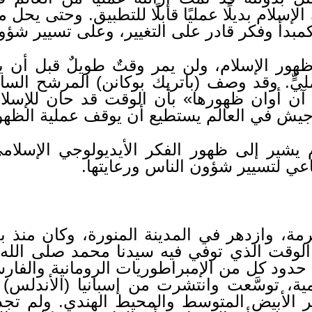
إسلام بديلًا عمليًا قابلًا للتطبيق. وحتى يحل 
كمبدأ وفكر قادر على التغيير، وعلى تسيير شؤو
ظهور الإسلام، ولن يمر وقتٌ طويلٌ قبل أن ي
ليٍّ. وقد وصف (باتريك بوكانن) المرشح الساب
آن أوان ظهورها» بأن الوقت قد حان للإسلام 
جد جيش في العالم يستطيع أن يوقف عملية الظه
شير إلى ظهور الفكر الأيديولوجي الإسلامي
اعي لتسيير شؤون الناس ورعايتها.
مة، وازدهر في المدينة المنورة، وكان منذ بد
 الوقت الذي توفي فيه سيدنا محمد صلى الل
 حدود كل من الإمبراطوريات الرومانية والفار
مية، توسَّعت وانتشرت من إسبانيا (الأند
الأبيض المتوسط والمحيط الهندي. ولم تجد ا