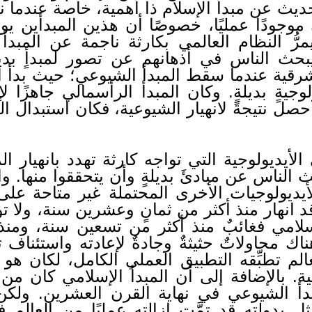
ديث عن مبدأ الإسلام ذا أهمية، خاصة عندما ن
جودًا عمليًا، خصوصًا أن هذين المبدأين يواجهان
يمرُّ النظام العالمي بكارثة ناجمة عن المبد
 يبحث الناس في أذهانهم عن تصور لمبدأٍ بد
شرقية عندما سقط المبدأ الشيوعي؛ حيث بدأ 
وجيةٍ بديلةٍ. وكان المبدأ الرأسمالي جاهزًا 
حصل نتيجةً لانهيار الشيوعية، فكان استبدال ال
الأيديولوجية التي تواجه كارثة تهدد بانهيار ا
الناس عن مبادئَ بديلةٍ وأن يتحققوا منها. وا
ديولوجيات الأخرى المحتملة غير متاحة على الفو
د انهار منذ أكثر من ثمانٍ وعشرين سنة، ولا تو
 الإسلامي فغائبٌ منذ أكثر من تسعين سنة، وم
 سنة 1924م، وهناك محاولاتٌ حثيثةٌ وجادةٌ لإعادته واس
عالم تطبِّقه التطبيق العملي الكامل، لكان هو 
لية. بالإضافة إلى أن المبدأ الإسلامي كان م
مبدأ الشيوعي في نهاية القرن العشرين. ولكن
ثل بدولته قد تمَّت إزالته عمليًا من العالم