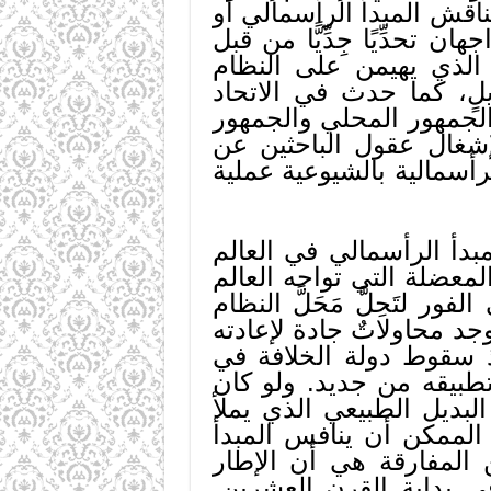
ناقش المبدأ الرأسمالي أو
 تحدِّيًا جِدِّيًّا من قبل
أ الذي يهيمن على النظام
يلٍ، كما حدث في الاتحاد
الجمهور المحلي والجمهور
لإشغال عقول الباحثين عن
رأسمالية بالشيوعية عملية
لمبدأ الرأسمالي في العالم
لمعضلة التي تواجه العالم
ر لتَحِلَّ مَحَلَّ النظام
جد محاولاتٌ جادة لإعادته
نذ سقوط دولة الخلافة في
تئناف تطبيقه من جديد. ولو كان
البديل الطبيعي الذي يملأ
ن الممكن أن ينافس المبدأ
 المفارقة هي أن الإطار
 في بداية القرن العشرين.