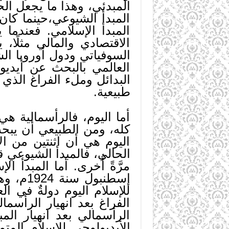
المبدئي، وهذا ما يجعل الح
المبدأ الشيوعي،حينما كان مو
المبدأ الإسلامي. فعندما 
الاقتصادي والمالي مثلًا،
السوفياتي ودول أوروبا ال
العالمي بالبحث عن أيديول
البدائل وملء الفراغ الذي 
طبيعية.
أما اليوم، فالرأسمالية هي 
كله، ومن الطبيعي أن يبحث 
اليوم هي أن اثنتين من الأي
الحالي، فالمبدأ الشيوعي ق
مرَّةً أُخرى. أما المبدأ
إسطنبول
للإسلام اليوم دولةٌ في ال
الفراغ بعد انهيار الرأسما
الرأسمالي بعد انهيار ال
الأيديولوجي للإسلام المتم