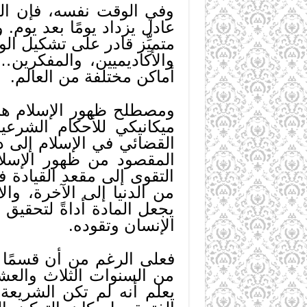
وفي الوقت نفسه، فإن الج
عادل يزداد يومًا بعد يوم
متميِّز قادر على تشكيل ا
والأكاديميين، والمفكري
أماكن مختلفة من العالم.
ومصطلح ظهور الإسلام هنا 
ميكانيكي للأحكام الشرعي
القضائي في الإسلام إلى دو
المقصود من ظهور الإسلام
التقوى إلى مقعد القيادة فيه
من الدنيا إلى الآخرة، وال
يجعل المادة أداةً لتحقيق 
الإنسان وتقوده.
فعلى الرغم من أن قسمًا ك
من السنوات الثلاث والعش
يعلم أنه لم تكن الشريعة 