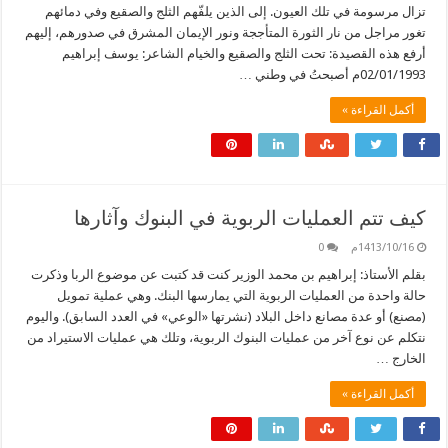
تزال مرسومة في تلك العيون. إلى الذين يلفّهم الثلج والصقيع وفي دمائهم
تغور مراجل من نار الثورة المتأججة ونور الإيمان المشرق في صدورهم، إليهم
أرفع هذه القصيدة: تحت الثلج والصقيع والخيام الشاعر: يوسف إبراهيم
02/01/1993م أصبحتُ في وطني …
أكمل القراءة »
كيف تتم العمليات الربوية في البنوك وآثارها
1413/10/16م
0
بقلم الأستاذ: إبراهيم بن محمد الوزير كنت قد كتبت عن موضوع الربا وذكرت
حالة واحدة من العمليات الربوية التي يمارسها البنك. وهي عملية تمويل
(مصنع) أو عدة مصانع داخل البلاد (نشرتها «الوعي» في العدد السابق). واليوم
نتكلم عن نوع آخر من عمليات البنوك الربوية، وتلك هي عمليات الاستيراد من
الخارج …
أكمل القراءة »