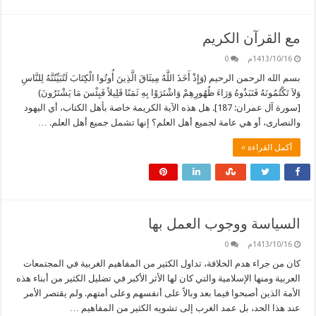
مع القرآن الكريم
1413/10/16م
0
بسم الله الرحمن الرحيم (وَإِذْ أَخَذَ اللَّهُ مِيثَاقَ الَّذِينَ أُوتُوا الْكِتَابَ لَتُبَيِّنُنَّهُ لِلنَّاسِ
وَلاَ تَكْتُمُونَهُ فَنَبَذُوهُ وَرَاءَ ظُهُورِهِمْ وَاشْتَرَوْا بِهِ ثَمَنًا قَلِيلاً فَبِئْسَ مَا يَشْتَرُونَ)
[سورة آل عمران: 187]. هل هذه الآية الكريمة خاصة بأهل الكتاب، أي اليهود
والنصارى، أو هي عامة لجميع أهل العلم؟ إنها تشمل جميع أهل العلم. …
أكمل القراءة »
السياسة ووجوب العمل بها
1413/10/16م
0
كان من جراء هدم الخلافة، تداول الكثير من المفاهيم الغربية في المجتمعات
العربية ومنها الإسلامية والتي كان لها الأثر الأكبر في تضليل الكثير من أبناء هذه
الأمة الذين أصبحوا فيما بعد وبالاً على أنفسهم وعلى أمتهم. ولم يقتصر الأمر
عند هذا الحد، بل عمد الغرب إلى تشويه الكثير من المفاهيم …