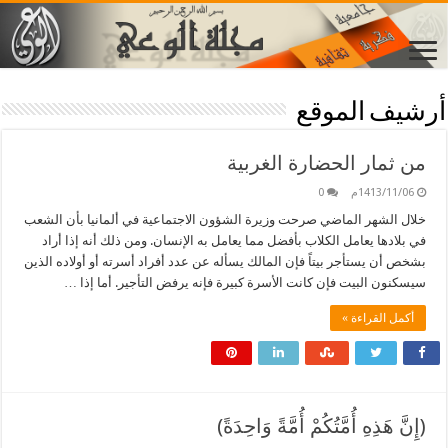
أرشيف الموقع
من ثمار الحضارة الغربية
1413/11/06م
0
خلال الشهر الماضي صرحت وزيرة الشؤون الاجتماعية في ألمانيا بأن الشعب
في بلادها يعامل الكلاب بأفضل مما يعامل به الإنسان. ومن ذلك أنه إذا أراد
بشخص أن يستأجر بيتاً فإن المالك يسأله عن عدد أفراد أسرته أو أولاده الذين
سيسكنون البيت فإن كانت الأسرة كبيرة فإنه يرفض التأجير. أما إذا …
أكمل القراءة »
(إِنَّ هَذِهِ أُمَّتُكُمْ أُمَّةً وَاحِدَةً)