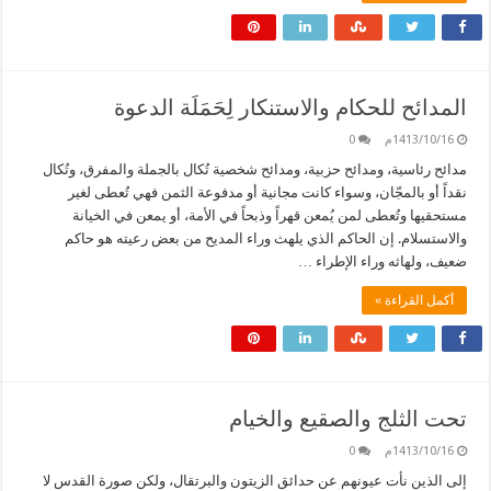
المدائح للحكام والاستنكار لِحَمَلَة الدعوة
1413/10/16م
0
مدائح رئاسية، ومدائح حزبية، ومدائح شخصية تُكال بالجملة والمفرق، وتُكال
نقداً أو بالمجّان، وسواء كانت مجانية أو مدفوعة الثمن فهي تُعطى لغير
مستحقيها وتُعطى لمن يُمعن قهراً وذبحاً في الأمة، أو يمعن في الخيانة
والاستسلام. إن الحاكم الذي يلهث وراء المديح من بعض رعيته هو حاكم
ضعيف، ولهاثه وراء الإطراء …
أكمل القراءة »
تحت الثلج والصقيع والخيام
1413/10/16م
0
إلى الذين نأت عيونهم عن حدائق الزيتون والبرتقال، ولكن صورة القدس لا