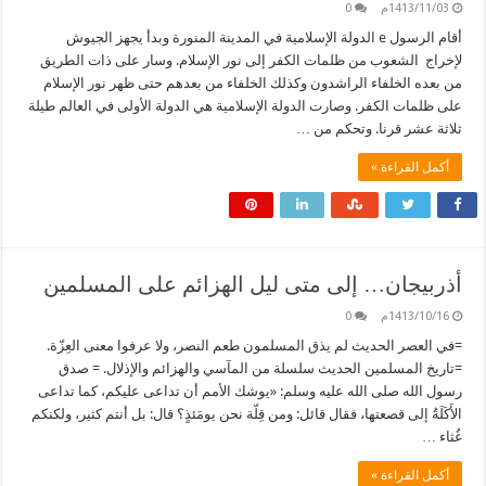
1413/11/03م
0
أقام الرسول e الدولة الإسلامية في المدينة المنورة وبدأ يجهز الجيوش
لإخراج الشعوب من ظلمات الكفر إلى نور الإسلام. وسار على ذات الطريق
من بعده الخلفاء الراشدون وكذلك الخلفاء من بعدهم حتى ظهر نور الإسلام
على ظلمات الكفر. وصارت الدولة الإسلامية هي الدولة الأولى في العالم طيلة
ثلاثة عشر قرنا. وتحكم من …
أكمل القراءة »
أذربيجان… إلى متى ليل الهزائم على المسلمين
1413/10/16م
0
=في العصر الحديث لم يذق المسلمون طعم النصر، ولا عرفوا معنى العِزّة.
=تاريخ المسلمين الحديث سلسلة من المآسي والهزائم والإذلال. = صدق
رسول الله صلى الله عليه وسلم: «يوشك الأمم أن تداعى عليكم، كما تداعى
الأَكَلَةُ إلى قصعتها، فقال قائل: ومن قِلّة نحن يومَئذٍ؟ قال: بل أنتم كثير، ولكنكم
غُثاء …
أكمل القراءة »