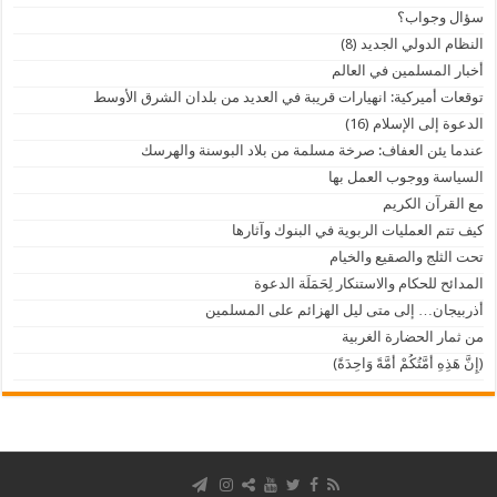
سؤال وجواب؟
النظام الدولي الجديد (8)
أخبار المسلمين في العالم
توقعات أميركية: انهيارات قريبة في العديد من بلدان الشرق الأوسط
الدعوة إلى الإسلام (16)
عندما يئن العفاف: صرخة مسلمة من بلاد البوسنة والهرسك
السياسة ووجوب العمل بها
مع القرآن الكريم
كيف تتم العمليات الربوية في البنوك وآثارها
تحت الثلج والصقيع والخيام
المدائح للحكام والاستنكار لِحَمَلَة الدعوة
أذربيجان… إلى متى ليل الهزائم على المسلمين
من ثمار الحضارة الغربية
(إِنَّ هَذِهِ أُمَّتُكُمْ أُمَّةً وَاحِدَةً)