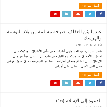
أكمل القراءة »
عندما يئن العفاف: صرخة مسلمة من بلاد البوسنة
والهرسك
1413/10/16م
0
شعر: عبد الرحمن العشماوي أطرقتُ حتى ملّني الأطراقُ . وبكيتُ حتى
احمرَّت الأحداقُ . سامرتُ نجم الليل حتى غاب عن . عيني، وهدَّ عزيمتي
الإرهاقُ . يأتي الظلامُ وتنجلي أطرافه . عنا، وما للنوم فيه مذاقُ . سهرٌ يؤرقني
ففي قلبي الأسى . يغلي، وفي أهدابيَ …
أكمل القراءة »
الدعوة إلى الإسلام (16)