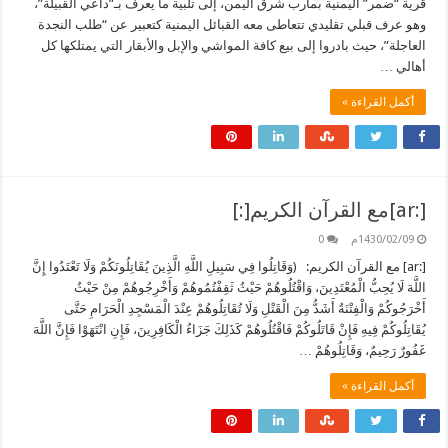
قرية “ضمر” اليمنية بمأرب شرق اليمن، إلى تلبية ما يعرف بـ”داعي القبيلة”،
وهو عرف قبلي تقليدي تتعاطى معه القبائل اليمنية كتعبير عن “طلب النجدة
العاجلة”، حيث بادروا إلى بيع كافة المواشي والإبل والأبقار التي يمتلكها كل
أهالي …
أكمل القراءة »
[:ar]مع القرآن الكريم[:]
1430/02/09م
0
[:ar] مع القرآن الكريم: (وَقَاتِلُوا فِي سَبِيلِ اللَّهِ الَّذِينَ يُقَاتِلُونَكُمْ وَلَا تَعْتَدُوا إِنَّ
اللَّهَ لَا يُحِبُّ الْمُعْتَدِينَ، وَاقْتُلُوهُمْ حَيْثُ ثَقِفْتُمُوهُمْ وَأَخْرِجُوهُمْ مِنْ حَيْثُ
أَخْرَجُوكُمْ وَالْفِتْنَةُ أَشَدُّ مِنَ الْقَتْلِ وَلَا تُقَاتِلُوهُمْ عِنْدَ الْمَسْجِدِ الْحَرَامِ حَتَّى
يُقَاتِلُوكُمْ فِيهِ فَإِنْ قَاتَلُوكُمْ فَاقْتُلُوهُمْ كَذَلِكَ جَزَاءُ الْكَافِرِينَ، فَإِنِ انْتَهَوْا فَإِنَّ اللَّهَ
غَفُورٌ رَحِيمٌ، وَقَاتِلُوهُمْ …
أكمل القراءة »