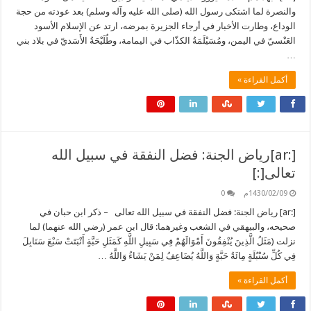
والنصرة لما اشتكى رسول الله (صلى الله عليه وآله وسلم) بعد عودته من حجة
الوداع، وطارت الأخبار في أرجاء الجزيرة بمرضه، ارتد عن الإسلام الأسود
العَنْسيّ في اليمن، ومُسَيْلَمَةُ الكذّاب في اليمامة، وطُلَيْحَةُ الأَسَديّ في بلاد بني
…
أكمل القراءة »
[:ar]رياض الجنة: فضل النفقة في سبيل الله
تعالى[:]
1430/02/09م
0
[:ar] رياض الجنة: فضل النفقة في سبيل الله تعالى – ذكر ابن حبان في
صحيحه، والبيهقي في الشعب وغيرهما: قال ابن عمر (رضي الله عنهما) لما
نزلت (مَثَلُ الَّذِينَ يُنْفِقُونَ أَمْوَالَهُمْ فِي سَبِيلِ اللَّهِ كَمَثَلِ حَبَّةٍ أَنْبَتَتْ سَبْعَ سَنَابِلَ
فِي كُلِّ سُنْبُلَةٍ مِائَةُ حَبَّةٍ وَاللَّهُ يُضَاعِفُ لِمَنْ يَشَاءُ وَاللَّهُ …
أكمل القراءة »