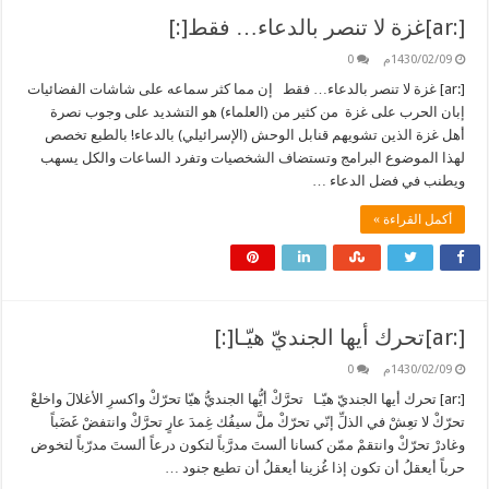
[:ar]غزة لا تنصر بالدعاء… فقط[:]
1430/02/09م
0
[:ar] غزة لا تنصر بالدعاء… فقط إن مما كثر سماعه على شاشات الفضائيات
إبان الحرب على غزة من كثير من (العلماء) هو التشديد على وجوب نصرة
أهل غزة الذين تشويهم قنابل الوحش (الإسرائيلي) بالدعاء! بالطبع تخصص
لهذا الموضوع البرامج وتستضاف الشخصيات وتفرد الساعات والكل يسهب
ويطنب في فضل الدعاء …
أكمل القراءة »
[:ar]تحرك أيها الجنديّ هيّـا[:]
1430/02/09م
0
[:ar] تحرك أيها الجنديّ هيّـا تحرَّكْ أيُّها الجنديُّ هيّا تحرّكْ واكسرِ الأغلالَ واخلعْ
تحرّكْ لا تعِشْ في الذلِّ إنّي تحرّكْ ملَّ سيفُك غِمدَ عارٍ تحرَّكْ وانتفضْ غَضَباً
وغادرْ تحرّكْ وانتقمْ ممّن كسانا ألستَ مدرَّباً لتكون درعاً ألستَ مدرّباً لتخوض
حرباً أيعقلُ أن تكون إذا غُزينا أيعقلُ أن تطيع جنود …