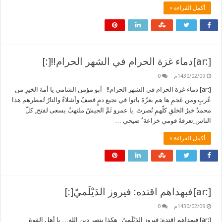
أكمل القراءة »
[:ar]دماء غزة الحرام في الشهر الحرام!![:]
1430/02/09م
0
[:ar] دماء غزة الحرام في الشهر الحرام!! أبو مؤمن الشامي يا أمةَ الخيرِ من
عُربٍ ومن عَجمِ ها هم بغزّةَ باتوا في نجيع دمٍ قصفٌ وأشلاءٌ والنارُ تُمطرهم هذا
محمدُ خيرُ الخلقِ كلّهمِ نُصرتَ يا عمرو ثَمَّ الجيشُ ملتهبٌ يسعى لفتح ٍ كلّ
الناس ِتعرفهُ قومي خزاعة ُ صيحي …
أكمل القراءة »
[:ar]فبهداهم اقتده: فيروز الدَيْلَميّ[:]
1430/02/09م
0
[:ar] فبهداهم اقتده: فيروز الدَيْلَميّ هكذا ينصر دين الله… يا أهل القوة