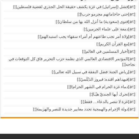
[:ar]فشل (إسرائيل) في غزة يكشف حقيقة الحل الجذري لقضية فلسطين[:]
[:ar]حتى حاخاماتهم مجرمو حرب![:]
[:ar]فتوى (سعودية) ما أنزل الله بها من سلطان[:]
[:ar]دمعة على علماء الحرمين[:]
[:ar]ولاة أمر تجب طاعتهم أم أمراء سفهاء يجب استبدالهم[:]
[:ar]مع القرآن الكريم[:]
[:ar]أخبار المسلمين في العالم[:]
[:ar]المؤتمر الاقتصادي العالمي الذي نظمه حزب التحرير فاق كل التوقعات في
نجاحه[:]
[:ar]رياض الجنة: فضل النفقة في سبيل الله تعالى[:]
[:ar]فبهداهم اقتده: فيروز الدَيْلَميّ[:]
[:ar]دماء غزة الحرام في الشهر الحرام!![:]
[:ar]تحرك أيها الجنديّ هيّـا[:]
[:ar]غزة لا تنصر بالدعاء… فقط[:]
[:ar]دولة الإجرام والهمجية تحدد معايير جديدة للنصر والهزيمة[:]