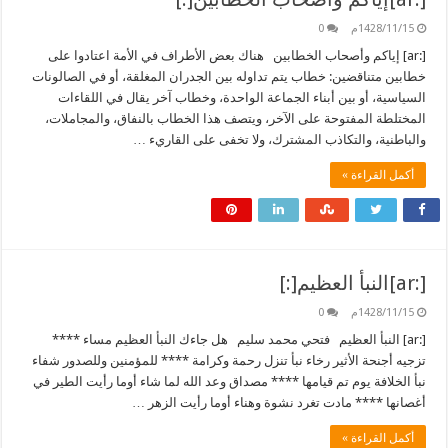
1428/11/15م
0
[:ar] إياكم وأصحاب الخطابين هناك بعض الأطراف في الأمة اعتادوا على
خطابين متناقضين: خطاب يتم تداوله بين الجدران المغلقة، أو في الصالونات
السياسية، أو بين أبناء الجماعة الواحدة، وخطاب آخر يقال في اللقاءات
المختلطة المفتوحة على الآخر، ويتصف هذا الخطاب بالنفاق، والمجاملات،
والباطنية، والتكاذب المشترك، ولا تخفى على القاريء …
أكمل القراءة »
[:ar]النبأ العظيم[:]
1428/11/15م
0
[:ar] النبأ العظيم فتحي محمد سليم هل جاءك النبأ العظيم مساء ****
تزجيه أجنحة الأثير رخاء نبأ تنزل رحمة وكرامة **** للمؤمنين وللصدور شفاء
نبأ الخلافة يوم تم قيامها **** مصداق وعد الله لما شاء أوما رأيت الطير في
أغصانها **** مادت تغرد نشوة وهناء أوما رأيت الزهر …
أكمل القراءة »