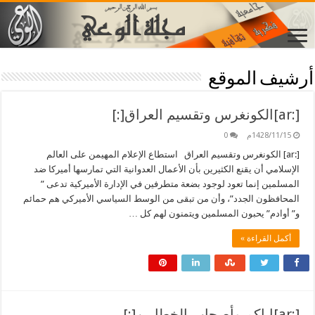
أرشيف الموقع
[:ar]الكونغرس وتقسيم العراق[:]
1428/11/15م
0
[:ar] الكونغرس وتقسيم العراق استطاع الإعلام المهيمن على العالم
الإسلامي أن يقنع الكثيرين بأن الأعمال العدوانية التي تمارسها أميركا ضد
المسلمين إنما تعود لوجود بضعة متطرفين في الإدارة الأميركية تدعى ”
المحافظون الجدد”، وأن من تبقى من الوسط السياسي الأميركي هم حمائم
و” أوادم” يحبون المسلمين ويتمنون لهم كل …
أكمل القراءة »
[:ar]إياكم وأصحاب الخطابين[:]