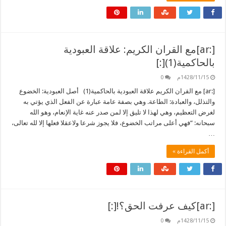
[:ar]مع القران الكريم: علاقة العبودية
بالحاكمية(1)[:]
1428/11/15م
0
[:ar] مع القران الكريم علاقة العبودية بالحاكمية(1) أصل العبودية: الخضوع
والتذلل، والعبادة: الطاعة. وهي بصفة عامة عبارة عن الفعل الذي يؤتي به
لغرض التعظيم، وهي لهذا لا تليق إلا لمن صدر عنه غاية الإنعام، وهو الله
سبحانه: “فهي أعلى مراتب الخضوع، فلا يجوز شرعا ولاعقلا فعلها إلا لله تعالى،
…
أكمل القراءة »
[:ar]كيف عرفت الحق؟![:]
1428/11/15م
0