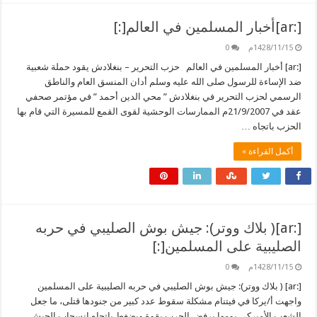
[:ar]أخبار المسلمين في العالم[:]
1428/11/15م
0
[:ar] أخبار المسلمين في العالم حزب التحرير – بنغلادش يقود حملة شعبية
ضد الإساءة للرسول صلى الله عليه وسلم أدان المنسق العام والناطق
الرسمي لحزب التحرير في بنغلادش ” محي الدين أحمد ” في مؤتمر صحفي
عقد في 21/9/2007م الممارسات الوحشية لقوى القمع للمسيرة التي قام بها
الحزب باتجاه …
أكمل القراءة »
[:ar]( بلاك ووتر): جيش بوش الصليبي في حربه
الصليبية على المسلمين[:]
1428/11/15م
0
[:ar] ( بلاك ووتر): جيش بوش الصليبي في حربه الصليبية على المسلمين
واجهت أ/يركا في فيتنام مشكلة سقوط عدد كبير من جنودها قتلى، ما جعل
الشعب الأميركي يومها يرفض الحرب بقوة ويضغط باتجاه انسحاب الجيش