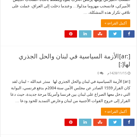
الأميركي، فانسحب مهزوما مذلولا… وعندما دخلت إلى العراق، عملت على
تلافي تكرار هذه المشكلة، …
أكمل القراءة »
[:ar]الأزمة السياسية في لبنان والحل الجذري
لها[:]
1428/11/15م
0
[:ar] الأزمة السياسية في لبنان والحل الجذري لها منذر عبدالله – لبنان لقد
كان القرار 1559 الصادر عن مجلس الأمن سنة 2004م بدفع فرنسي، البوابة
التي دخل معها الصراع على لبنان بين فرنسا وأمريكا مرحة جديدة، حيث دعا
القرار إلى خروج القوات الأجنبية من لبنان وعارض التمديد للحود ودعا …
أكمل القراءة »