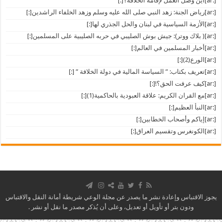
[:ar]أين وصل العمل لإقامة الخلافة؟[:]
[:ar]رياض الجنة: زهد النبي صلى الله عليه وسلم وزهد الخلفاء الراشدين[:]
[:ar]الأزمة السياسية في لبنان والحل الجذري لها[:]
[:ar]( بلاك ووتر): جيش بوش الصليبي في حربه الصليبية على المسلمين[:]
[:ar]أخبار المسلمين في العالم[:]
[:ar]الورع(2)[:]
[:ar]تعريف بكتاب: ” السياسة المالية في دولة الخلافة ” [:]
[:ar]كيف عرفت الحق؟![:]
[:ar]مع القران الكريم: علاقة العبودية بالحاكمية(1)[:]
[:ar]النبأ العظيم[:]
[:ar]إياكم وأصحاب الخطابين[:]
[:ar]الكونغرس وتقسيم العراق[:]
يجوز الاقتباس وإعادة نشر ما يصدر عن مجلة الوعي شريطة أمانة النقل والاقتباس
ودون بتر أو تأويل أو تعديل، وعلى أن يُذكر مصدر ما نقل أو نشر .