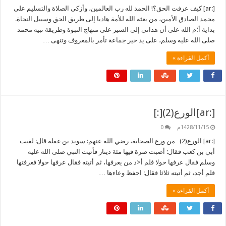
[:ar] كيف عرفت الحق؟! الحمد لله رب العالمين، وأزكى الصلاة والتسليم على
محمد الصادق الأمين، من بعثه الله للأمة هاديا إلى طريق الحق وسبيل النجاة.
بداية أ؛م الله على أن هداني إلى السير على منهاج النبوة وطريقة نبيه محمد
صلى الله عليه وسلم، على يد خير جماعة تأمر بالمعروف وتنهى …
أكمل القراءة »
[:ar]الورع(2)[:]
1428/11/15م
0
[:ar] الورع(2) من ورع الصحابة، رضي الله عنهم: سويد بن غفلة قال: لقيت
أبي بن كعب فقال: أصبت صرة فيها مئة دينار فأتيت النبي صلى الله عليه
وسلم فقال عرفها حولا فلم أ<د من يعرفها، ثم أتيته فقال عرفها حولا فعرفتها
فلم أجد، ثم أتيته ثلاثا فقال: احفظ وعاءها …
أكمل القراءة »