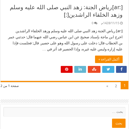
[:ar]رياض الجنة: زهد النبي صلى الله عليه وسلم
وزهد الخلفاء الراشدين[:]
1428/11/15م
0
[:ar] رياض الجنة زهد النبي صلى الله عليه وسلم وزهد الخلفاء الراشدين
اخرج ابن ماجة بإسناد صحيح عن ابن عباس رضي الله عنهما قال: حدثني عمر
بن الخطاب قال: دخلت على رسول الله وهو على حصير. قال: فجلست فإذا
عليه إزاره وليس عليه غيره، وإذا الحصير قد آثر في …
أكمل القراءة »
1
»
2
صفحة 1 من 2