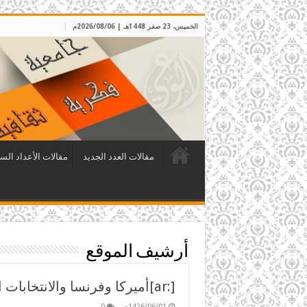
الخميس، 23 صفر 1448هـ | 2026/08/06م
مقالات العدد الجديد
مقالات الأعداد الس
أرشيف الموقع
[:ar]أميركا وفرنسا والانتخابات اللبنانية[:]
1426/06/01م
0