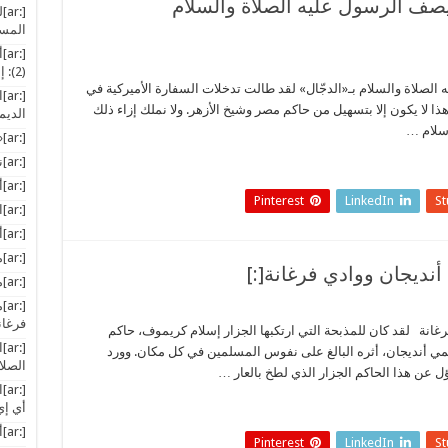
بوش يصف الرسول عليه الصلاة والسلام
[:
المسل
[:
(2): إسلام خالد بن الوليد رضي الله عنه[:]
ليه الصلاة والسلام بـ«الدجّال» لقد طالت تدخلات السفارة الأميركية في
[:
لا يكون إلا بتسهيل من حاكم مصر وشيخ الأزهر. ولا نملك إزاء ذلك
الديم
لإسلام …
[:ar]«حـزب التحـرير» في وسائل الإعلام[:]
[:ar]نظام الحكم الشمولي ونظام الحكم الإسلامي[:]
[:ar]أخبار المسلمين في العالم[:]
Pinterest
LinkedIn
S
[:ar]الثــقة[:]
[:ar]أوهام بريجنسكي (2)[:]
[:ar]مظاهر الوحدانية[:]
[:ar]موالاة الأعداء مذلة في الدنيا وعذاب في الآخرة[:]
[:
فرغان
 فرغانة لقد كان للمذبحة التي ارتكبها الجزار إسلام كريموف، حاكم
[:
لمي أنديجان، أثره البالغ على نفوس المسلمين في كل مكان. وورد
الصلا
ل عن هذا الحاكم الجزار الذي لطخ بالعار …
[:
أي إي
[:ar]أميركا وفرنسا والانتخابات اللبنانية[:]
Pinterest
LinkedIn
S