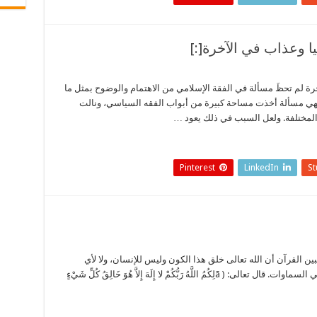
الآخرة لم تحظَ مسألة في الفقة الإسلامي من الاهتمام والوضوح بمثل ما
فهي مسألة أخذت مساحة كبيرة من أبواب الفقه السياسي، ونالت
 المختلفة. ولعل السبب في ذلك يعود …
Pinterest
LinkedIn
S
لله تعالى بالخلق يبين القرآن أن الله تعالى خلق هذا الكون وليس للإنسان، ولا لأي
مخلوق كان، مشاركة في خلق ذرة في الأرض أو في السماوات. قال تعالى: ( ãلِكُمُ اللَّهُ رَبُّكُمْ لا إِلَهَ إِلاَّ هُوَ خَالِقُ كُلِّ شَيْءٍ