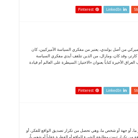
Pinterest
LinkedIn
S
غِـنْـيُـو بريجنسكي، أميركي من أصل بولندي، يعتبر من مفكري السياسة الأميركيين، كان
ارتر، وقد كان، ومازال، من الذين تتلقف أيدي مفكري السياسة
راق الأخيرة كتاباً بعنوان «الاختيار: السيطرة على العالم أم قيادة
Pinterest
LinkedIn
S
 فكر ما، أو جهة أو شخص ما، وهي تحصل من تكرار تصديق الواقع للفكر، أو
ة من تكرار ثبوت مطابقة الشيء للواقع أو الفطرة عقلياً أو شعورياً،