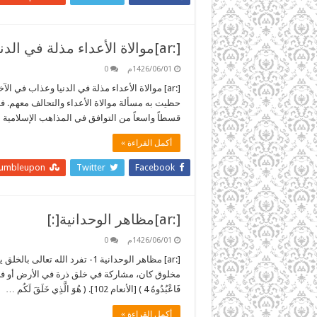
[:ar]موالاة الأعداء مذلة في الدنيا وعذاب في الآخرة[:]
1426/06/01م
0
[:ar] موالاة الأعداء مذلة في الدنيا وعذاب في 
حظيت به مسألة موالاة الأعداء والتحالف معهم. 
قسطاً واسعاً من التوافق في المذاهب الإسلامية
أكمل القراءة »
tumbleupon
Twitter
Facebook
[:ar]مظاهر الوحدانية[:]
1426/06/01م
0
[:ar] مظاهر الوحدانية 1- تفرد ا
فَاعْبُدُوهُ 4 ) [الأنعام 102]. ( هُوَ الَّذِي خَلَقَ لَكُم …
أكمل القراءة »