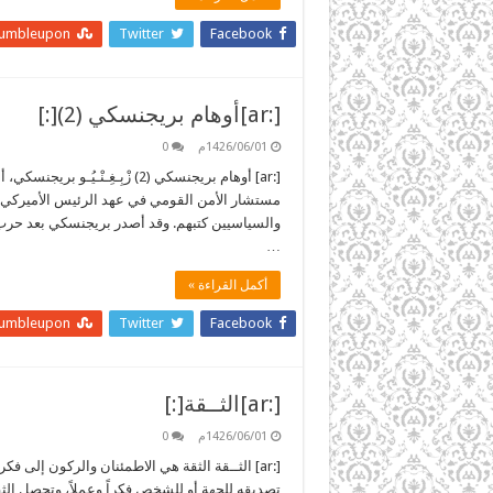
tumbleupon
Twitter
Facebook
[:ar]أوهام بريجنسكي (2)[:]
1426/06/01م
0
[:ar] أوهام بريجنسكي (2) زْبِـ
مستشار الأمن القومي في عهد الرئيس الأميركي ك
والسياسيين كتبهم. وقد أصدر بريجنسكي بعد حرب الع
…
أكمل القراءة »
tumbleupon
Twitter
Facebook
[:ar]الثــقة[:]
1426/06/01م
0
[:ar] الثــقة الثقة هي الاطمئنان والركون إلى
تصديقه للجهة أو للشخص فكراً وعملاً، وتحصل الثق