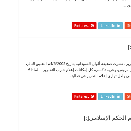
من …
Pinterest
LinkedIn
S
[:ar] أخبار المسلمين في العالم ـ إعلام حزب التحرير ـ نشرت صحيفة ألوان السودانية بتاريخ 4/6/2005م التعليق التالي
روس، وعربة تاكسي، كل إمكانات إعلام حـزب التحـرير… لماذا لا
سى ولعل توازي إعلام التحرير في فعاليته …
Pinterest
LinkedIn
S