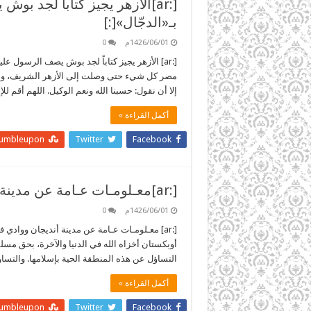
[:ar]الأزهر يجيز كتاباً لجد 
بـ«الدجّال»[:]
1426/06/01م
0
[:ar] الأزهر يجيز كتاباً لجد بوش يصف الرسول ع
مصر كل شيء حتى وصلت إلى الأزهر الشريف، وهذا 
إلا أن نقول: حسبنا الله ونعم الوكيل. اللهم أقم ل
أكمل القراءة »
tumbleupon
Twitter
Facebook
[:ar]معـلومـات عـامة عن مدينة أنديجان ووادي فرغانة[:]
1426/06/01م
0
[:ar] معـلومـات عـامة عن مدينة أنديجان ووادي
أوبكستان أخزاه الله في الدنيا والآخرة، بحق مس
التساؤل عن هذه المنطقة الحية بإسلامها. والتساؤ
أكمل القراءة »
tumbleupon
Twitter
Facebook