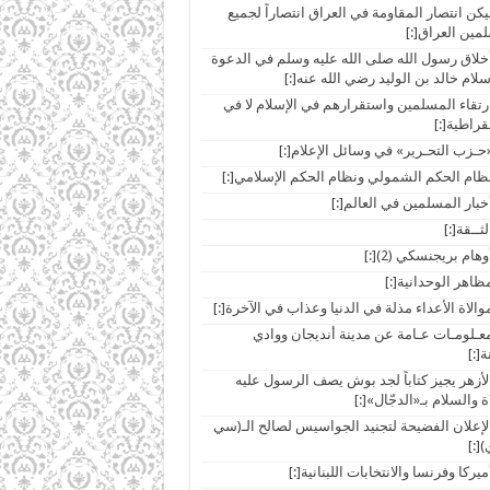
ar]ليكن انتصار المقاومة في العراق انتصاراً لجميع
مين العراق[:]
ar]أخلاق رسول الله صلى الله عليه وسلم في الدعوة
ar]ارتقاء المسلمين واستقرارهم في الإسلام لا في
قراطية[:]
ar]معـلومـات عـامة عن مدينة أنديجان ووادي
ة[:]
ar]الأزهر يجيز كتاباً لجد بوش يصف الرسول عليه
ة والسلام بـ«الدجّال»[:]
ar]الإعلان الفضيحة لتجنيد الجواسيس لصالح الـ(سي
)[:]