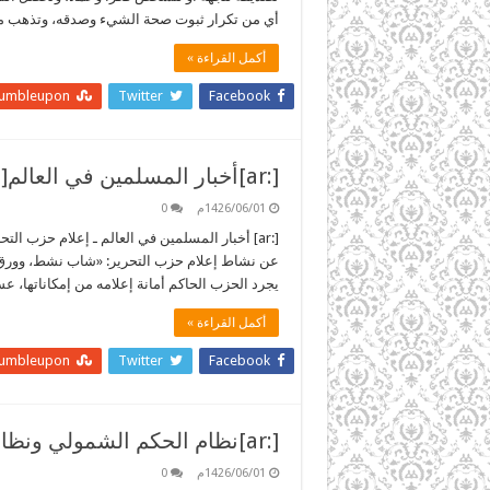
أي من تكرار ثبوت صحة الشيء وصدقه، وتذهب 
أكمل القراءة »
tumbleupon
Twitter
Facebook
[:ar]أخبار المسلمين في العالم[:]
1426/06/01م
0
عن نشاط إعلام حزب التحرير: «شاب نشط، وورق م
يجرد الحزب الحاكم أمانة إعلامه من إمكاناتها، ع
أكمل القراءة »
tumbleupon
Twitter
Facebook
[:ar]نظام الحكم الشمولي ونظام الحكم الإسلامي[:]
1426/06/01م
0