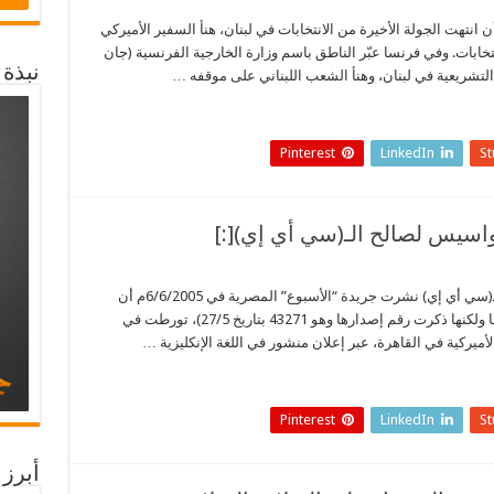
وفرنسا والانتخابات اللبنانية l بعد أن انتهت الجولة الأخيرة من الانتخابات في لبنان، هنأ السفير الأميركي
نتخابات. وفي فرنسا عبّر الناطق باسم وزارة الخارجية الفرنسية (جان
نبذة
ات التشريعية في لبنان، وهنأ الشعب اللبناني على موقفه …
Pinterest
LinkedIn
S
[:ar] الإعلان الفضيحة لتجنيد الجواسيس لصالح الـ(سي أي إي) نشرت جريدة “الأسبوع” المصرية في 6/6/2005م أن
صحيفة كبرى تدعي أنها قومية، (لم تشأ ذكر اسمها ولكنها ذكرت رقم إصدارها وهو 43271 بتاريخ 27/5)، تورطت في
يركية في القاهرة، عبر إعلان منشور في اللغة الإنكليزية …
Pinterest
LinkedIn
S
أبرز 