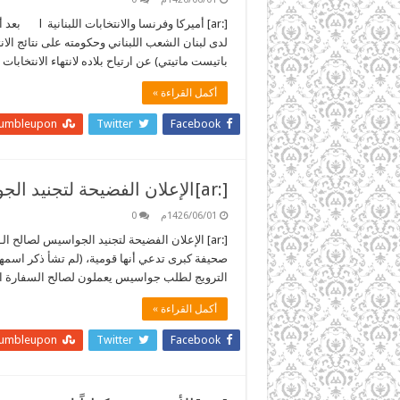
[:ar] أميركا 
لدى لبنان الشعب اللبناني وحكومته على نتائج الا
باتيست ماتيتي) عن ارتياح بلاده لانتهاء الانتخاب
أكمل القراءة »
tumbleupon
Twitter
Facebook
[:ar]الإعلان الفضيحة لتجنيد الجواسيس لصالح الـ(سي أي إي)[:]
1426/06/01م
0
الترويج لطلب جواسيس يعملون لصالح السفارة الأم
أكمل القراءة »
tumbleupon
Twitter
Facebook