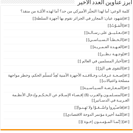
أبرز عناوين العدد الأخير
كلمة الوعي: أما لهذا التجبُّر الأميركي من حد؟ أما لهذه الأمّـة من منقذ؟
[:ar]شهود عيان: المجازر في الجزائر تقوم بها أجهزة السلطة[:]
[:ar]الْمَـوْتُ[:]
[:ar]تـعـلـيــق على رسـالـة[:]
[:ar]الـخـطـأ الـسـيـاسـي[:]
[:ar]العـهـدة العـمـريـة[:]
[:ar]وجـهـة نـظــر[:]
[:ar]أخبار المسلمين في العالم [:]
[:ar]التقوى هي البِرّ[:]
[:ar]صـحـة عـرفـات وخـلافـتـه الأجهزة الأمنية تُعِدُّ لتسلُّم الحكم، وخطر مواجهة
مسلحة واغتيالات[:]
[:ar]المـعـارضـة السـيـاسـيـة[:]
[:ar]المسـلمـون والغـرب (8) إقـصـاء الإسـلام عن الـحـكـم وإدخال الأنظـمة
الغـربيـة في الدسـاتير[:]
[:ar]فاصـْبِروا واسْــعَـوْا ولا تَهِـنـوا[:]
[:ar]كلمة أخيرة مؤتمر الدوحة الاقتصادي[:]
[:ar]( إنّمـا المـؤمـنـون إخـوة )[:]