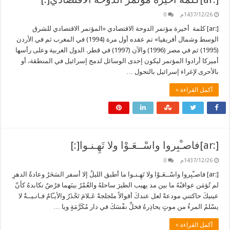
1437/12/26م
0
[:ar] كلمة أخيرة مؤتمر الدوحة الاقتصادي «المؤتمر الاقتصادي للشرق
الوسط وشمال أفريقيا» تم عقده أول مرة (1994) في المغرب ثم في الأردن
(1995) ثم في مصر (1996) والآن (1997) في قطر. الدول الغربية وعلى رأسها
أميركا أرادوا المؤتمر ليكون إحدى الوسائل لدمج إسرائيل في المنطقة، أو
بالأحرى لإغراء إسرائيل بالتحول …
أكمل القراءة »
[:ar]فاصـْبِروا واسْــعَـوْا ولا تَهِـنـوا[:]
1437/12/26م
0
[:ar] فاصـْبِروا واسْــعَـوْا ولا تَهِـنـوا ما أطبق الليلُ إلا أسفر السَحَرُ وعادةُ الدهرِ
لم تُؤمَن عواقبُهُ ما بين مد يهيب الطيرَ ساحلهُ والعُمْرُ بينَهما فرْضٌ نكابدهُ كأنّ
عينيكَ حاكتني مودعةً لعل عندكَ أقوالاً ملجلجةً عَـلامَ تَحْذَرُ والأيـّامُ فـانـيــةٌ لا
يسْلمُ المرءُ من موتٍ يحاذِرهُ فخلِّ نفْسَكَ في دار مُكَرَّمَةٍ ويا …
أكمل القراءة »