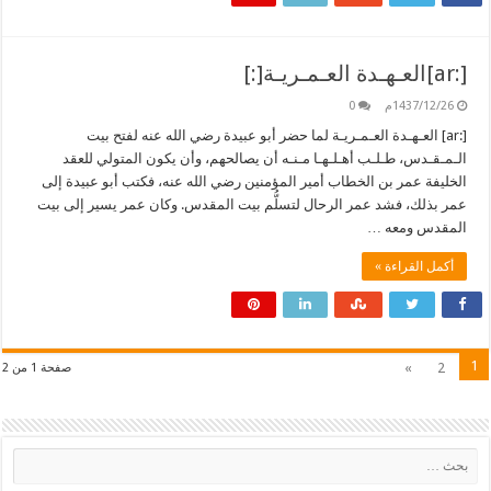
[:ar]العـهـدة العـمـريـة[:]
1437/12/26م
0
[:ar] العـهـدة العـمـريـة لما حضر أبو عبيدة رضي الله عنه لفتح بيت
الـمـقـدس، طـلـب أهـلـهـا مـنـه أن يصالحهم، وأن يكون المتولي للعقد
الخليفة عمر بن الخطاب أمير المؤمنين رضي الله عنه، فكتب أبو عبيدة إلى
عمر بذلك، فشد عمر الرحال لتسلُّم بيت المقدس. وكان عمر يسير إلى بيت
المقدس ومعه …
أكمل القراءة »
1
»
2
صفحة 1 من 2