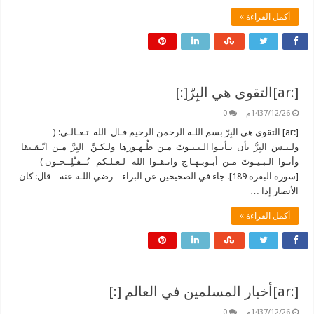
أكمل القراءة »
[:ar]التقوى هي البِرّ[:]
1437/12/26م
0
[:ar] التقوى هي البِرّ بسم اللـه الرحمن الرحيم قـال الله تـعـالـى: (…
ولـيـسَ البِرُّ بأن تـأتـوا الـبـيـوتَ مـن ظُـهـورها ولـكـنَّ البِرَّ مـن اتّـقـىقا
وأتـوا الـبـيـوتَ مـن أبـوبـهـا ج واتـقـوا الله لـعـلـكم تُــفـْلِــحـون )
[سورة البقرة 189]. جاء في الصحيحين عن البراء – رضي اللـه عنه – قال: كان
الأنصار إذا …
أكمل القراءة »
[:ar]أخبار المسلمين في العالم [:]
1437/12/26م
0