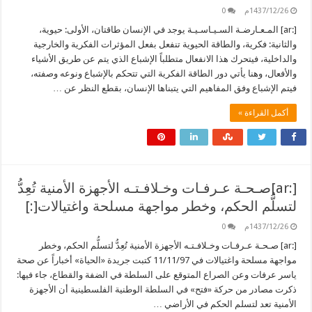
1437/12/26م
0
[:ar] المـعـارضـة السـيـاسـيـة يوجد في الإنسان طاقتان، الأولى: حيوية،
والثانية: فكرية، والطاقة الحيوية تنفعل بفعل المؤثرات الفكرية والخارجية
والداخلية، فيتحرك هذا الانفعال متطلباً الإشباع الذي يتم عن طريق الأشياء
والأفعال، وهنا يأتي دور الطاقة الفكرية التي تتحكم بالإشباع ونوعه وصفته،
فيتم الإشباع وفق المفاهيم التي يتبناها الإنسان، بقطع النظر عن …
أكمل القراءة »
[:ar]صـحـة عـرفـات وخـلافـتـه الأجهزة الأمنية تُعِدُّ
لتسلُّم الحكم، وخطر مواجهة مسلحة واغتيالات[:]
1437/12/26م
0
[:ar] صـحـة عـرفـات وخـلافـتـه الأجهزة الأمنية تُعِدُّ لتسلُّم الحكم، وخطر
مواجهة مسلحة واغتيالات في 11/11/97 كتبت جريدة «الحياة» أخباراً عن صحة
ياسر عرفات وعن الصراع المتوقع على السلطة في الضفة والقطاع، جاء فيها:
ذكرت مصادر من حركة «فتح» في السلطة الوطنية الفلسطينية أن الأجهزة
الأمنية تعد لتسلم الحكم في الأراضي …