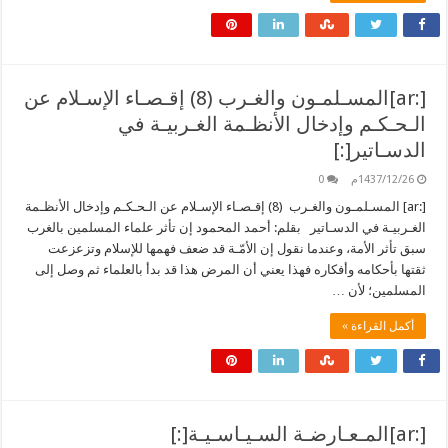
[:ar]المسـلمـون والغـرب (8) إقـصـاء الإسـلام عن
الـحـكـم وإدخال الأنظـمة الغـربيـة في
الدسـاتير[:]
1437/12/26م
0
[:ar] المسـلمـون والغـرب (8) إقـصـاء الإسـلام عن الـحـكـم وإدخال الأنظـمة
الغـربيـة في الدسـاتير بقلم: أحمد المحمود إن تأثر علماء المسلمين بالغرب
سبق تأثر الأمة، وعندما نقول إن الأمّـة قد ضعف فهمها للإسلام وتزعزعت
ثقتها بأحكامه وأفكاره فهذا يعني أن المرض هذا قد بدأ بالعلماء ثم وصل إلى
المسلمين؛ لأن …
أكمل القراءة »
[:ar]المـعـارضـة السـيـاسـيـة[:]