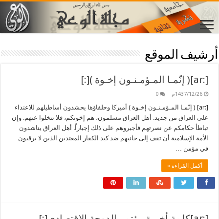
أرشيف الموقع
[:ar]( إنّمـا المـؤمـنـون إخـوة )[:]
1437/12/26م
0
[:ar] ( إنّمـا المـؤمـنـون إخـوة ) أميركا وحلفاؤها يحشدون أساطيلهم للاعتداء
على العراق من جديد. أهل العراق مسلمون، هم إخوتكم، فلا تتخلوا عنهم. وإن
تباطأ حكامكم عن نصرتهم فأجبروهم على ذلك إجباراً. أهل العراق يناشدون
الأمة الإسلامية أن تقف إلى جانبهم ضد كيد الكفار المعتدين الذين لا يرقبون
في مؤمن …
أكمل القراءة »
[:ar]كلمة أخيرة مؤتمر الدوحة الاقتصادي[:]