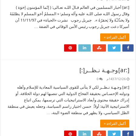
[:ar] أخبار المسلمين في العالم قـالَ اللـه تعـالى: ( إنّما المؤمنون إخوَة )
وقال رسول اللـه صلى اللـه عليه وآله وسلم: « المسلمُ أخو المسلمِ لا يظلمُهُ
ولا يخذُلـُهُ ولا يَحقرُهُ ». جبريل رجوب نشرت «الحياة» في 11/11/97 أن
أميركا دعت جبريل رجوب رئيس الأمن الوقائي في الضفة …
أكمل القراءة »
[:ar]وجـهـة نـظــر[:]
1437/12/26م
0
[:ar] وجـهـة نـظــر لكي لا يتأتى للقوى السياسية المعادية للإسلام وأهله
ودولته الإحسـاس بحقيقة الفخاخ الدولية التي تنصبها لهم دولة الخلافة، أو
إدراك حقيقة محتوى وأبعاد الاستراتيجيات التي ترسمها، يمكن اتباع
الاستراتيجية الآتية: أولاً: حسن اختيار راسم السياسة، وجعله يعيش في منطقة
الظل السياسي، ولا يظهر في منطقة الضوء البتة، …
أكمل القراءة »