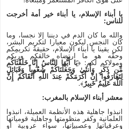
يا أبناء الإسلام، يا أبناء خير أمة أخرجت
للناس:
والله ما كان الدم في ديننا إلا نجسا، وما
كان النجس ليكون معيارا لتكريم البشر،
لكن يقينا يا أبناء الإسلام، حقيقةُ تكريمِكم
وحقّه هو ما ارتضاه خالقكم وربكم
ومولاكم لكم: ﴿
يَا أَيُّهَا النَّاسُ إِنَّا خَلَقْنَاكُم
مِّن ذَكَرٍ وَأُنثَىٰ وَجَعَلْنَاكُمْ شُعُوباً وَقَبَائِلَ
لِتَعَارَفُوا إِنَّ أَكْرَمَكُمْ عِندَ اللَّهِ أَتْقَاكُمْ إِنَّ
اللَّهَ عَلِيمٌ خَبِيرٌ
﴾.
معشر أبناء الإسلام بالمغرب:
انبذوا جاهلية هذه الأنظمة العميلة، انبذوا
العلمانية وكفر منظومتها وجاهلية قومياتها
وعرقياتها وعصبياتها، سواء عروبية أو