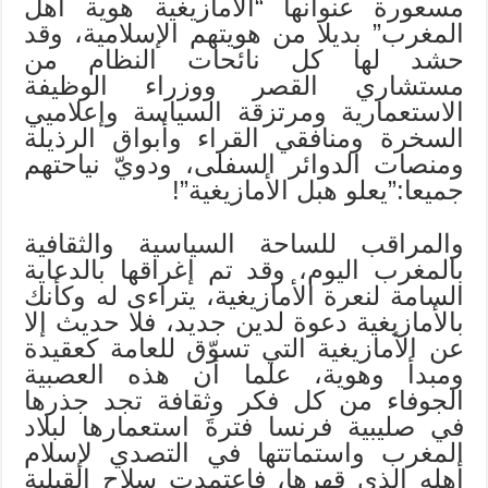
مسعورة عنوانها “الأمازيغية هوية أهل
المغرب” بديلا من هويتهم الإسلامية، وقد
حشد لها كل نائحات النظام من
مستشاري القصر ووزراء الوظيفة
الاستعمارية ومرتزقة السياسة وإعلاميي
السخرة ومنافقي القراء وأبواق الرذيلة
ومنصات الدوائر السفلى، ودويّ نياحتهم
جميعا:”يعلو هبل الأمازيغية”!
والمراقب للساحة السياسية والثقافية
بالمغرب اليوم، وقد تم إغراقها بالدعاية
السامة لنعرة الأمازيغية، يتراءى له وكأنك
بالأمازيغية دعوة لدين جديد، فلا حديث إلا
عن الأمازيغية التي تسوّق للعامة كعقيدة
ومبدأ وهوية، علما أن هذه العصبية
الجوفاء من كل فكر وثقافة تجد جذرها
في صليبية فرنسا فترةَ استعمارها لبلاد
المغرب واستماتتها في التصدي لإسلام
أهله الذي قهرها، فاعتمدت سلاح القبلية