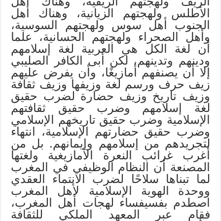
الريف ولهجتهم الريفية، وهناك أهل
الأطلس ولهجتهم الزيانية، وهناك أهل
الجنوب أهل سوس ولهجتهم السوسية،
وأهل الصحراء ولهجتهم الحسانية، علما
أن لغة الكل هي العربية لغة إسلامهم
ودينهم وتدينهم، لكن أبى الكافر الصليبي
إلا أن يصنفهم أمازيغًا، وأن يفرض عليهم
زيف حرف ورسم لغة وزيفها وزيف ثقافة
وزيف تاريخ وزيف حضارة لضرب حقيق
لغة إسلامهم وضرب حقيق ثقافتهم
الإسلامية وضرب حقيق تاريخهم الإسلامي
وضرب حقيق حضارتهم الإسلامية، انتهاء
لتجريدهم من إسلامهم وإيمانهم. بل من
أغرب غرائب النعرة الأمازيغية ولغتها
المصنعة أن النظام الوظيفي في المغرب
لما تبناها سلاحًا لضرب الانتماء العقدي
ووحدة الهوية الإسلامية لأهل المغرب
اصطدم بفسيفساء لهجات أهل المغرب،
فقام عبر المعهد الملكي للثقافة