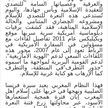
والعرقية وعصبياتها السامة للتصدي
للعقيدة الإسلامية وبأس جهادها، واليوم
تُستدعى هذه النعرة للتصدي للإسلام
ومشروعه الحضاري المتنامي والحالة
الإسلامية المتأهبة، فقد كشفت برقيات
دبلوماسية أمريكية سرية سربها موقع
ويكيليكس عام 2011 تفاصيل لقاءات مع
مسؤولين في السفارة الأمريكية في
الرباط تعود إلى عام 2007، محور هذه
اللقاءات السعي لدعم “الهوية الأمازيغية”،
لدعم القومية البربرية لمواجهة ما أسموه
“جذور التطرف”في المنطقة، والتطرف
كما الإرهاب هو كناية غربية للإسلام.
فهذا النظام المغربي يعيد سيرة فرنسا
الصليبية ونهجها في حربها على إسلام أهل
المغرب إبان فترة همجية استعمارها
الأسود، عبر محاولتها زرع فتنة النعرة