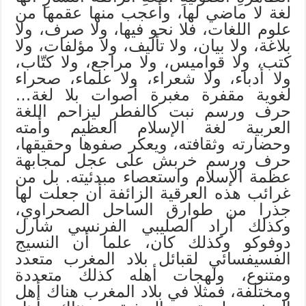
لغة لا ماضي لها، وأعجب منها عقمها من
علوم اللغات، فلا نحو فيها، ولا صرف، ولا
بلاغة، ولا بيان، ولا تأليف، ولا مؤلفات، ولا
كتب، ولا قواميس، ولا مراجع، ولا كتّاب،
ولا أدباء، ولا شعراء، ولا علماء، صحراء
لغوية مقفرة مغبرة أصوات بلا لغة…
حرف ورسم نبت كالفطر ليزاحم اللغة
العربية لغة الإسلام العظيم وأمته
وحضارته وثقافته، ويعكر صفوها وحقيقها،
حرف ورسم خربش على عجل لمجابهة
عظمة الإسلام واستعصاء مبدئيته. بل من
غرائب هذه العرقية الزائفة أن جعلت لها
جذرا من طوارق الساحل الصحراوي،
وكذلك أراد الصليبي الفرنسي شارل
دوفوكو وكذلك كان، علما أن النسيج
الفسيفسائي لقبائل بلاد المغرب متعدد
ومتنوع، ولهجات أهله كذلك متعددة
ومختلفة، فمثلا في بلاد المغرب هناك أهل