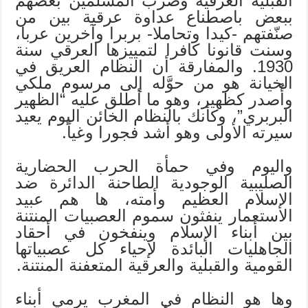
القبلية العرقية وضرب المسلمين بعضهم
ببعض باصطناع عداوة عرقية بين من
صنّفتهم -كيدا وتحاملا- بربرا وآخرين عربا،
وسنت قانونا كافرا لتمييزها العرقي سنة
1930. والمفارقة أن النظام العريق في
الخيانة هو من حوَّله إلى مرسوم ملكي
وأُصدر كظهير، وهو ما أطلق عليه “الظهير
البربري”، وكأنك بالنظام الخائن اليوم يعيد
سيرته الأولى وهو أشد فجورا وغياً.
واليوم وفي حمأة الحرب الحضارية
الصليبية الوجودية الطاحنة الدائرة ضد
الإسلام العظيم وأمته، ها هم عبيد
الاستعمار ينفثون سموم العصبيات المنتنة
بين أبناء الإسلام وينفخون في أحقاد
الجاهليات البائدة لإحياء كل عصبياتها
القومية والقبلية والعرقية المتعفنة المنتنة.
وها هو النظام في المغرب يرمي أبناء