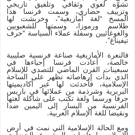
تشوّه لغوي وثقافي وتلفيق تاريخي
وتزييف حضاري، وسمت فرنسا هذا
المسخ “لغة أمازيغية”، وخربشت لها
طلاسم ورموزا، وسمتها للشعبويين
والغوغائيين وسفلة عملاء السياسة “حرف
تيفيناغ”.
فالنعرة الأمازيغية صناعة فرنسية صليبية
خالصة، أعادت فرنسا إحياءها في
سبعينات القرن الماضي للتصدي للإسلام
الذي بدأت إرهاصاته تظهر على الساحة
الإسلامية، فأحدثت لها عبر أكاديميتها
البربرية وشرذمة من عملائها في باريس
حرفا ورسما ولغة تكتب على شاكلة لغتها
الفرنسية من اليسار إلى اليمين ضدا
ونقيضا للغة الإسلام العربية.
ومع الحالة الإسلامية التي نمت في أرض
الإسلام وإرهاصات المشروع الحضاري