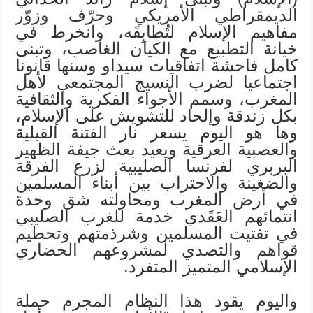
الديمقراطي الأمريكي وحرّف وزوّر
مفاهيم الإسلام لتُطابِقَه، وانخرط في
خيانة التطبيع مع الكيان الغاصب، وتبنى
كامل فاحشة اتفاقيات سيداو وسنها قانونا
اجتماعيا لضرب النسيج المجتمعي لأهل
المغرب، وسمم الأجواء الفكرية والثقافية
بكل زندقة وإلحاد للتشويش على الإسلام،
وها هو اليوم يسعر نار الفتنة القبلية
والعصبية العرقية ويعيد بعث جيفة الظهير
البربري لفرنسا الصليبية لزرع الفرقة
والضغينة والاحتراب بين أبناء المسلمين
في أرض المغرب ومحاولته شق وحدة
انتمائهم العَقَدي خدمة للغرب الصليبي
في تفتيت المسلمين وشرذمتهم وتحطيم
قواهم والتصدي لمشروعهم الحضاري
الإسلامي المتميز المتفرد.
واليوم يقود هذا النظام المجرم حملة