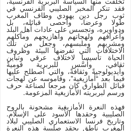
تخلقت منها السياسة البربرية الفرنسية،
فقد تنكر المخبر الصليبي الفرنسي في
ثوب رجل دين يهودي وطاف المغرب
طولا وعرضا، وأحصى قبائله، بل
ودواويره، وتجسس على عادات أهل البلد
وأعرافهم ولهجاتهم وأهازيجهم ومأكلهم
ومشربهم وملبسهم، وجعل من تلك
الاختلافات التي تفرضها البيئة وظروف
الحياة تأسيسا لاختلاف عرقي وتباين
ثقافي، وأسَّس للبربرية قوميةً
وأيديولوجيةً وثقافةً، والتي اصطلح عليها
فيما بعد “أمازيغية”، وقاموسه عن لهجات
قبائل الطوارق كان مرجعا لصناعة حرف
ورسم لبربريته الأمازيغية المزعومة.
فهذه النعرة الأمازيغية مشحونة بالروح
الصليبية وحقدها الأسود على الإسلام.
وتاريخ فرنسا الاستعماري الصليبي لبلاد
المغرب ناطق بحقد صليبية هذه النعرة