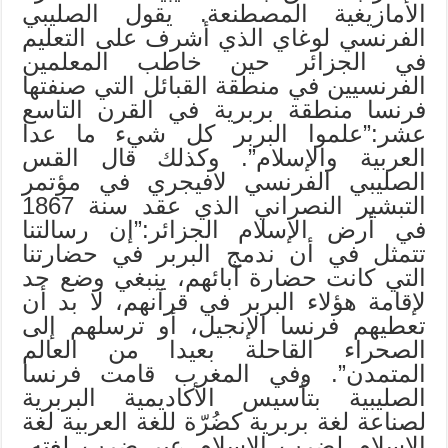
الأمازيغية المصطنعة. يقول الصليبي
الفرنسي لوغاي الذي أشرف على التعليم
في الجزائر حين خاطب المعلمين
الفرنسيين في منطقة القبائل التي صنفتها
فرنسا منطقة بربرية في القرن التاسع
عشر:”علموا البربر كل شيء ما عدا
العربية والإسلام”. وكذلك قال القس
الصليبي الفرنسي لافيجري في مؤتمر
التبشير النصراني الذي عقد سنة 1867
في أرض الإسلام الجزائر:”إن رسالتنا
تتمثل في أن ندمج البربر في حضارتنا
التي كانت حضارة آبائهم، ينبغي وضع حد
لإقامة هؤلاء البربر في قرآنهم، لا بد أن
تعطيهم فرنسا الإنجيل، أو ترسلهم إلى
الصحراء القاحلة بعيدا من العالم
المتمدن”. وفي المغرب قامت فرنسا
الصليبية بتأسيس الأكاديمية البربرية
لصناعة لغة بربرية كضُرّة للغة العربية لغة
الإسلام لضرب الإسلام عبر ضرب لغته،