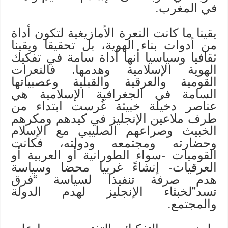
في المغرب.
يقينا ما كانت النعرة الأمازيغية لتكون أداة
من أدوات بناء الهوية، بل تحقيقا ويقينا
ثقافيا وسياسيا أنها أداة سامة في تفكيك
الهوية الإسلامية وهدمها. فالنعرات
القومية والعرقية والقبلية وعصبياتها
السامة في الجغرافية الإسلامية هي
عناصر دخيلة خبيثة غُرست ابتداء من
طرف ملاعين الإنجليز في كيدهم ومكرهم
الخبيث وصراعهم الصليبي مع الإسلام
وحضارته ومجتمعه ودولته، فكانت
القوميات -سواء الطورانية أو العربية أو
العرقيات- إنشاءً غربيا محضا وسياسة
هدم صرفة تنفيذا لسياسة “فرق
تسد”لخبثاء الإنجليز لهدم الدولة
والمجتمع.