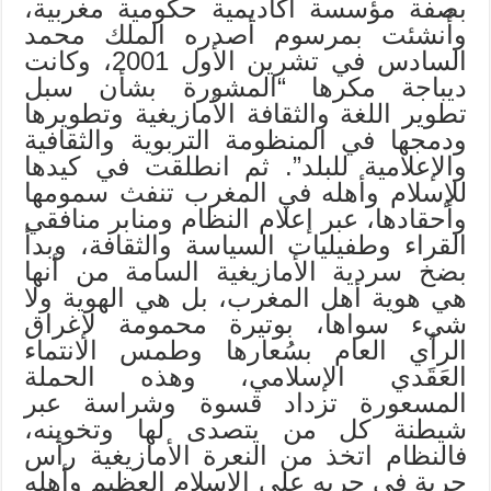
بصفة مؤسسة أكاديمية حكومية مغربية،
وأُنشئت بمرسوم أصدره الملك محمد
السادس في تشرين الأول 2001، وكانت
ديباجة مكرها “المشورة بشأن سبل
تطوير اللغة والثقافة الأمازيغية وتطويرها
ودمجها في المنظومة التربوية والثقافية
والإعلامية للبلد”. ثم انطلقت في كيدها
للإسلام وأهله في المغرب تنفث سمومها
وأحقادها، عبر إعلام النظام ومنابر منافقي
القراء وطفيليات السياسة والثقافة، وبدأ
بضخ سردية الأمازيغية السامة من أنها
هي هوية أهل المغرب، بل هي الهوية ولا
شيء سواها، بوتيرة محمومة لإغراق
الرأي العام بسُعارها وطمس الانتماء
العَقَدي الإسلامي، وهذه الحملة
المسعورة تزداد قسوة وشراسة عبر
شيطنة كل من يتصدى لها وتخوينه،
فالنظام اتخذ من النعرة الأمازيغية رأس
حربة في حربه على الإسلام العظيم وأهله