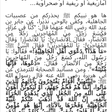
أمازيغية أو ريفية أو صحراوية…
ها هو نبيكم ﷺ يحذركم من عصبيات
الجاهلية، وكفى بالوحي نذيرا، عن جابر بن
عبد الله رضي الله عنهما قال: “كُنَّا فِي غَزَاةٍ،
فَكَسَعَ رَجُلٌ مِنَ المُهَاجِرِينَ رَجُلاً مِنَ
الأَنْصَارِ، فَقَالَ الأَنْصَارِيُّ: يَا لَلْأَنْصَارِ! وَقَالَ
المُهَاجِرِيُّ: يَا لَلْمُهَاجِرِينَ! فَقَالَ النَّبِيُّ ﷺ:
«مَا هَذَا؟ دَعْوَى أَهْلِ الجَاهِلِيَّةِ!»
فَقَالُوا: يَا
رَسُولَ اللَّهِ، كَسَعَ رَجُلٌ مِنَ المُهَاجِرِينَ
رَجُلاً مِنَ الأَنْصَارِ. فَقَالَ:
«دَعُوهَا، فَإِنَّهَا
مُنْتِنَةٌ»
“. ومن مسانيد الصحابة للترمذي عن
أبي هريرة رضي الله عنه قال رسول الله
ﷺ:
«لِيَنْتَهِيَنَّ أَقْوَامٌ يَفْتَخِرُونَ بِآبَائِهِمُ الَّذِينَ
مَاتُوا، إِنَّمَا هُمْ فَحْمُ جَهَنَّمَ، أَوْ لَيَكونُنَّ أَهْوَنَ
عَلَى اللهِ مِنَ الجُعَلِ الَّذِي يُدَهْدِهُ الخُرَاءَ
بِأَنْفِهِ، إِنَّ اللهَ قَدْ أَذْهَبَ عَنْكُمْ عُبِّيَّةَ
الجَاهِلِيَّةِ وَفَخْرَهَا بِالآبَاءِ، إِنَّمَا هُوَ مُؤْمِنٌ
تَقِيٌّ أَوْ فَاجِرٌ شَقِيٌّ، النَّاسُ كُلُّهُمْ بَنُو آدَمَ،