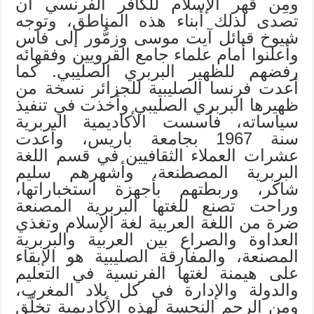
ومِن قهر الإسلام للكافر الفرنسي أن
تصدى لذلك أبناء هذه المناطق، وتوجه
شيوخ قبائل آيت موسى وزمُّور إلى فاس
وأعلنوا أمام علماء جامع القرويين وفقهائه
رفضهم للظهير البربري الصليبي. كما
أعدت فرنسا الصليبية للجزائر نسخة من
ظهيرها البربري الصليبي وأخذت في تنفيذ
سياساته، فأسست الأكاديمية البربرية
سنة 1967 بجامعة باريس، وأعدت
عشرات العملاء الثقافيين في قسم اللغة
البربرية المصطنعة، وأشهرهم سليم
شاكر، وربطتهم بأجهزة استخباراتها،
وراحت تصنع للغتها البربرية المصنعة
ضرة من اللغة العربية لغة الإسلام وتغذي
العداوة والصراع بين العربية والبربرية
المصنعة، والمفارقة الصليبية هو الإبقاء
على هيمنة لغتها الفرنسية في التعليم
والدولة والإدارة في كل بلاد المغرب،
ومن الرحم النجسة لهذه الأكاديمية تخلّق