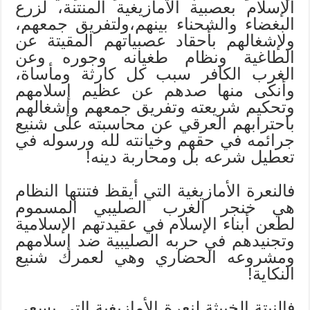
الإسلام بعصبية الأمازيغية المنتنة، لزرع
البغضاء والشحناء بينهم،ولتفريق جمعهم،
ولإشغالهم بأحقاد عصبياتهم المقيتة عن
الطاغية ونظام طغيانه وجوره وعن
الغرب الكافر سبب كل كارثة ومأساة،
وأنكى منها صدهم عن عظيم إسلامهم
وتحكيم شريعته وتفريق جمعهم وإشغالهم
باحترابهم العرقي عن محاسبته على شنيع
جرائمه في حقهم وخيانته لله ورسوله في
تعطيل شرعه بل ومحاربة دينه!
فالنعرة الأمازيغية التي أيقظ فتنتها النظام
هي خنجر الغرب الصليبي المسموم
لطعن أبناء الإسلام في عقيدتهم الإسلامية
وتجنيدهم في حربه الصليبية ضد إسلامهم
ومشروعه الحضاري وهي لعمرك شنيع
النكاية!
فالنبتة الخبيثة لنعرة الأمازيغية التي يسعى