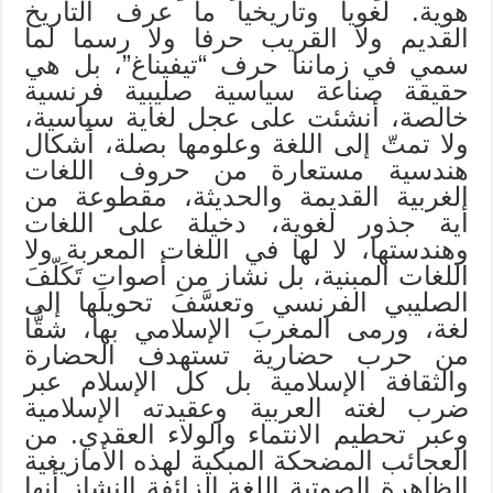
هوية. لغويا وتاريخيا ما عرف التاريخ
القديم ولا القريب حرفا ولا رسما لما
سمي في زماننا حرف “تيفيناغ”، بل هي
حقيقة صناعة سياسية صليبية فرنسية
خالصة، أنشئت على عجل لغاية سياسية،
ولا تمتّ إلى اللغة وعلومها بصلة، أشكال
هندسية مستعارة من حروف اللغات
الغربية القديمة والحديثة، مقطوعة من
أية جذور لغوية، دخيلة على اللغات
وهندستها، لا لها في اللغات المعربة ولا
اللغات المبنية، بل نشاز من أصوات تَكَلّفَ
الصليبي الفرنسي وتعسَّفَ تحويلَها إلى
لغة، ورمى المغربَ الإسلامي بها، شقًّا
من حرب حضارية تستهدف الحضارة
والثقافة الإسلامية بل كل الإسلام عبر
ضرب لغته العربية وعقيدته الإسلامية
وعبر تحطيم الانتماء والولاء العقدي. من
العجائب المضحكة المبكية لهذه الأمازيغية
الظاهرةِ الصوتيةِ اللغةِ الزائفة النشازِ أنها