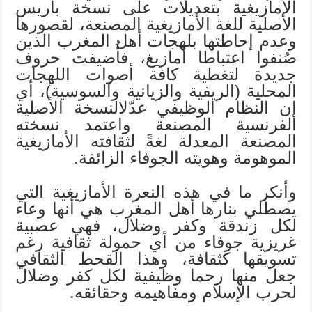
الأمازيغية بتعديلات على نسخة باريس
الأصلية للغة الأمازيغية المصنعة، لقصورها
وعدم إحاطتها بلهجات أهل المغرب الذين
صُنفوا اعتباطا أمازيغ، فأُضيفت حروف
جديدة لتغطية كافة أصوات اللهجات
المحلية (الريفية والزيانية والسوسية)، أي
إن النظام الوظيفي عدّلالنسخة الأصلية
الفرنسية المصنعة واعتمد نسخته
المصنعة المعدلة لغةً لثقافته الأمازيغية
الموهومة وهويته الجوفاء الزائفة.
وأنكر ما في هذه النعرة الأمازيغية التي
يصطلي بنارها أهل المغرب هي أنها وعاء
لكل زندقة وكفر وضلال، فهي عصبية
غريزية جوفاء من أي حمولة ثقافية رغم
تسويقها كثقافة، وهذا القحط الثقافي
جعل منها رحما وظيفية لكل كفر وضلال
لحرب الإسلام ومفاهيمه وحقائقه.