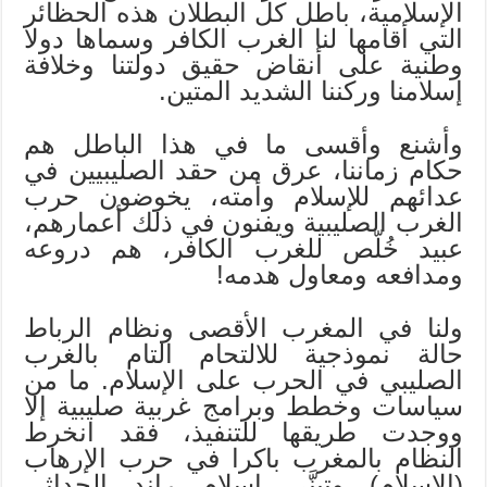
الإسلامية، باطل كل البطلان هذه الحظائر
التي أقامها لنا الغرب الكافر وسماها دولا
وطنية على أنقاض حقيق دولتنا وخلافة
إسلامنا وركننا الشديد المتين.
وأشنع وأقسى ما في هذا الباطل هم
حكام زماننا، عرق من حقد الصليبيين في
عدائهم للإسلام وأمته، يخوضون حرب
الغرب الصليبية ويفنون في ذلك أعمارهم،
عبيد خُلّص للغرب الكافر، هم دروعه
ومدافعه ومعاول هدمه!
ولنا في المغرب الأقصى ونظام الرباط
حالة نموذجية للالتحام التام بالغرب
الصليبي في الحرب على الإسلام. ما من
سياسات وخطط وبرامج غربية صليبية إلا
ووجدت طريقها للتنفيذ، فقد انخرط
النظام بالمغرب باكرا في حرب الإرهاب
(الإسلام) وتبنَّى إسلام راند الحداثي