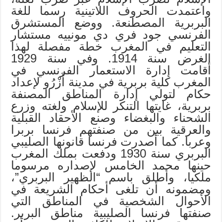
واعتمدت الحروف اللاتينية رسما للغة
البربرية المصطنعة. ووضع المستشرق
الفرنسي جود فري دي مونييه مستشار
التعليم في المغرب خطة مفصلة لهذا
الغرض سنة 1914. وفي سنة 1929
أقامت إدارة الاستعمار الفرنسي في
المغرب كلية بربرية في مدينة أَزْرُو لإعداد
حكام لتولي إدارة المناطق المصنفة
بربرية، غايتها التنكر للإسلام ولغته وزرع
الشحناء والبغضاء وصنع الأحقاد القبلية
والعرقية بين من صنفتهم فرنسا بربرا
وعربا. كما أصدرت فرنسا قانونها الصليبي
البربري سنة 1930 ودفعت بملك المغرب
حينها محمد الخامس لإصداره مرسوما
ملكيا، وأطلق باسم “الظهير البربري”،
ومضمونه أن تلغى أحكام الشريعة في
الأحوال الشخصية في المناطق التي
صنفتها فرنسا الصليبية مناطق البربر.