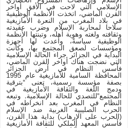
الإسلامي التي لاحت في الأفق أواخر
القرن الماضي، اتخذت الأنظمة الوظيفية
في بلاد المغرب من النعرة الأمازيغية
سلاحا لمحاربة الإسلام وضرب عقيدته
وثقافته ولغته وهوية أهله، وتبنتها الأنظمة
الوظيفية سياسةً، وأعدت لها أجهزة
ومؤسسات لصعق المجتمع بها، وكانت
البداية في الجزائر جراء الحالة الإسلامية
التي نضجت هناك أواخر القرن الماضي،
فأسس النظام في أرض الجزائر
المحافظة السامية للأمازيغية عام 1995
بصفة مؤسسة رسمية، تعنى “بترقية
ودمج اللغة والثقافة الأمازيغية في
المجتمع”للتصدي للحالة الإسلامية. وتبعه
النظام في المغرب بعد انخراطه في
الحرب الصليبية الغربية ضد الإسلام
(الحرب على الإرهاب) بداية هذا القرن،
فأسس المعهد الملكي للثقافة الأمازيغية