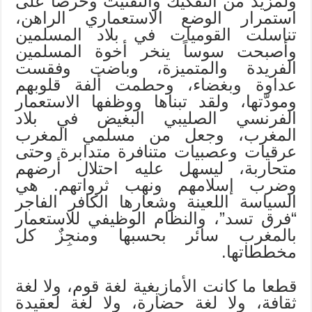
ولمزيد من التفكيك والتفتيت وحرصا على
استمرار الوضع الاستعماري الراهن،
تناسلت القوميات في بلاد المسلمين
وأصبحت سوساً ينخر أخوة المسلمين
الفريدة والمتميزة، وباضت وفقست
عداوة وبغضاء، وحطمت ألفة قلوبهم
ومودّتها، ولقد تبناها ووظفها الاستعمار
الفرنسي الصليبي البغيض في بلاد
المغرب، وجعل من مسلمي المغرب
عرقيات وعصبيات متنافرة متدابرة وحتى
متحاربة، ليسهل عليه احتلال أرضهم
وضرب إسلامهم ونهب ثرواتهم. هي
السياسة اللعينة وشعارها الكافر الفاجر
“فرق تسد”، والنظام الوظيفي للاستعمار
بالمغرب سائر بحسبها ومنجِزٌ كل
مخططاتها.
قطعا ما كانت الأمازيغية لغة قوم، ولا لغة
ثقافة، ولا لغة حضارة، ولا لغة لعقيدة