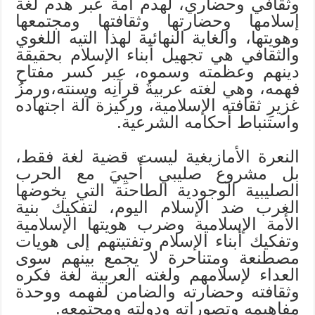
وثقافي وحضاري، لهدم أمة عبر هدم لغة
إسلامها وحضارتها وثقافتها ومجتمعها
وهويتها، والغاية النهائية لهذا التيه اللغوي
والثقافي هي تجهيل أبناء الإسلام بحقيقة
دينهم وعظمته وسموه، عبر كسر مفتاح
فهمه، وهي لغته عربيةُ قرآنِه وسنته،ورمزُ
غزيرِ ثقافته الإسلامية، وركيزة آلة اجتهاده
واستنباط أحكامه الشرعية.
النعرة الأمازيغية ليست قضية لغة فقط،
بل مشروع صليبي أُحيِيَ مع الحرب
الصليبية الوجودية الطاحنة التي يخوضها
الغرب ضد الإسلام اليوم، لتفكيك بنية
الأمة الإسلامية وضرب هويتها الإسلامية
وتفكيك أبناء الإسلام وتفتيتهم إلى هويات
مصطنعة ومتناحرة لا يجمع بينهم سوى
العداء لإسلامهم ولغته العربية لغة فكره
وثقافته وحضارته والضامن لفهمه ووحدة
مفاهيمه وتصوراته ودولته ومجتمعه.