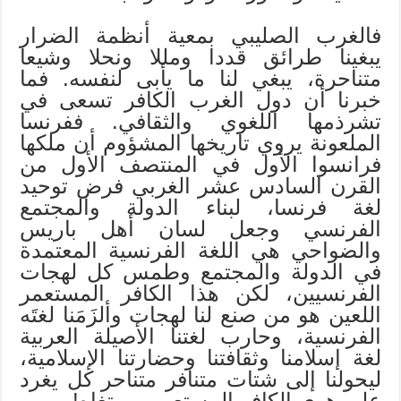
فالغرب الصليبي بمعية أنظمة الضرار
يبغينا طرائق قددا ومللا ونحلا وشيعا
متناحرة، يبغي لنا ما يأبى لنفسه. فما
خبرنا أن دول الغرب الكافر تسعى في
تشرذمها اللغوي والثقافي. ففرنسا
الملعونة يروي تاريخها المشؤوم أن ملكها
فرانسوا الأول في المنتصف الأول من
القرن السادس عشر الغربي فرض توحيد
لغة فرنسا، لبناء الدولة والمجتمع
الفرنسي وجعل لسان أهل باريس
والضواحي هي اللغة الفرنسية المعتمدة
في الدولة والمجتمع وطمس كل لهجات
الفرنسيين، لكن هذا الكافر المستعمر
اللعين هو من صنع لنا لهجات وألزَمَنا لغتَه
الفرنسية، وحارب لغتنا الأصيلة العربية
لغة إسلامنا وثقافتنا وحضارتنا الإسلامية،
ليحولنا إلى شتات متنافر متناحر كل يغرد
على هوى الكافر المستعمر ومبتغاه!