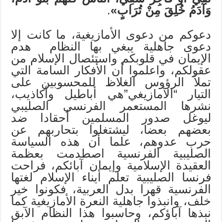
وَآدَمُ خُلِقَ مِنْ تُرَابٍ»
.
دعوكم من دعوى الأمازيغية، ما كانت إلا
دعوى جاهلية يبغي بها النظام هدم
الإيمان في قلوبكم واستئصال الإسلام من
عقولكم، واعلموا أن الأفكار السامة التي
تملأ الرؤوس الغلاظ للمحسوبين على
التيار “الأمازيغي”هي أباطيل وأكاذيب،
نشرها المستعمر الفرنسي الصليبي
ليوغل صدور المسلمين أحقادا ضد
بعضهم بعضا، ليشتغلوا بتحاربهم عن
حرب عدوهم، علما أن هذه السياسة
الصليبية الفرنسية اصطدمت بعظمة
العقيدة الإسلامية وإيمان آبائكم، فراحت
فرنسا الصليبية تعلم أيناء الإسلام لغتها
الفرنسية قهرا بدل العربية، فكونوا خير
خلف، وانبذوا جاهلية النعرة الأمازيغية كما
نبذها آباؤكم، وحاسبوا هذا النظام الآبق