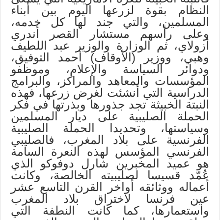
النظام بقوة لزرعها اليوم بين أبناء
المسلمين، والتي جند لها كل خدمه،
وعلى رأسهم مستشار القصر أندري
أزولاي، ثم الوزارة والوزير عبد اللطيف
وهبي، ووزير (الأوقاف) أحمد التوفيق،
ودوائر السياسة والإعلام، وموظفو
المؤسسات والمعاهد والمراكز، والبرامج
الدراسية التي أنشئت لغرض زرعها، فهذه
النبتة الخبيثة تجد جذورها وبذرتها في فكر
الحملة الصليبية على ديار المسلمين
وسياستها، وتحديدا الحملة الصليبية
الفرنسية على بلاد المغرب، فالصليبي
الفرنسي المؤسس لهذه النعرة السامة
هو عميد المخبرين شارل دوفوكو الذي
عُمّد قسيسا لصليبيته الخالصة، وكانت
أعماله ووثائقه أواخر القرن التاسع عشر
عين فرنسا لاختراق بلاد المغرب
واستعمارها، كما كانت النطفة التي