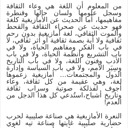
من المعلوم أن اللغة هي وعاء الثقافة
وسجل علومها ولسان حالها وقنطرة
مفاهيمها، أما الحديث عن الأمازيغية كلغة
فهو حديث عن صحراء الثقافة والقحط
والموت الثقافي، لغة أمازيغية بدون رحم
ثقافية ولا أية بصمة ثقافية أو أثر ثقافي، لا
في باب الفكر ومفاهيم الحياة، ولا في
باب التشريع وأنظمة الحياة، ولا في باب
الأدب وفنون اللغة، ولا في باب التاريخ
وسِيَر الأمم، ولا في باب السياسة وإدارة
الدول والمجتمعات… أمازيغية زعموها
لغة، وهي عقيمة من كل ثقافة، وعاء
أجوف لفذلكة صوتية وسراب ثقافة
وتاريخ أشباح،استُدعي كل هذا الدجل من
العدم!
النعرة الأمازيغية هي صناعة صليبية لحرب
حضارية صليبية غايتها صناعة تيه لغوي