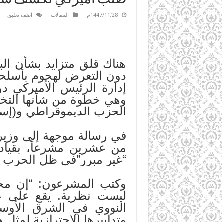
1447/11/28م
المقالات
اضف تعليق
هناك قلق متزايد بشأن البر
دون التعرض لهجوم بأسلحة
إدارة الرئيس الأميركي دو
وهي خطوة من شأنها التخ
الحزب الديموقراطي و(إسر
في رسالة موجهة إلى وزير
من عشرين مشرعاً، بقياد
“غير مبرر”في ظل الحرب في
وكتب المشرعون: “إن مخاط
ليست نظرية. يقع على 
النووي في الشرق الأوس
وتدابيرها الاحترازية لمثل 