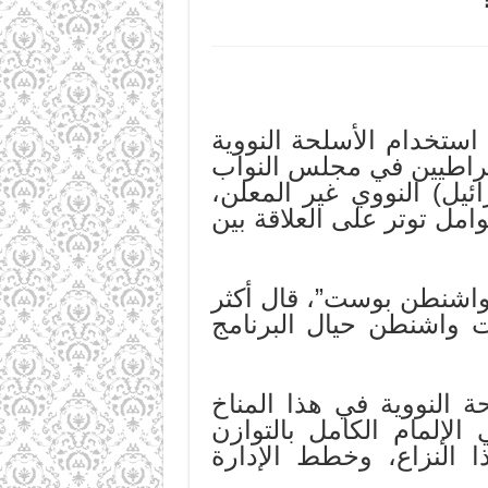
 استخدام الأسلحة النووية
قراطيين في مجلس النواب
ئيل) النووي غير المعلن،
امل توتر على العلاقة بين
واشنطن بوست”، قال أكثر
 واشنطن حيال البرنامج
 النووية في هذا المناخ
لإلمام الكامل بالتوازن
النزاع، وخطط الإدارة