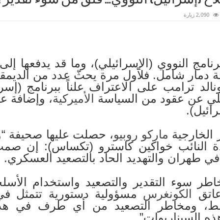
2,090 زيارة
نامج النووي (الإسرائيلي)، وما قد يدفعها إلى
 دمار شامل. فلأول مرة يحثّ عدد من الديم
نالد ترامب على الاعتراف علناً ببرنامج (إسرا
لي عن عقود من السياسة
الأميركية
، وإضافة عو
ائيل).
 الخارجية
ماركو روبيو
، حصلت عليها صحيفة “
ة النائب خواكين كاسترو (تكساس): إن صمت
 طهران والتهديد الحاد بالتصعيد العسكري.
ر سوء التقدير والتصعيد واستخدام الأسلحة
عاتق
الكونغرس
مسؤولية دستورية تتمثل في ا
ط، ومخاطر التصعيد من أي طرف في هذا 
هذه السيناريوات”.