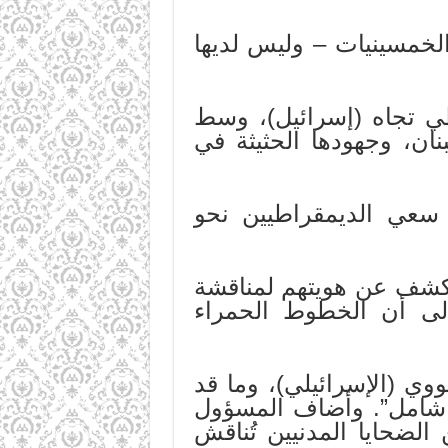
 الخمسينيات – وليس لديها
ي تجاه (إسرائيل)، وسط
نان، وجهودها الحثيثة في
سعي الديمقراطيين نحو
كشف عن هويتهم لمناقشة
إلى أن الخطوط الحمراء
ووي (الإسرائيلي)، وما قد
ر شامل”. وأضاف المسؤول
لضحايا المدنيين تُناقش