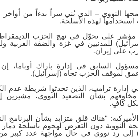
مجها النووي – الذي بُني سراً بدءاً من أواخر
 استخدامها لهذه الأسلحة.
ث مؤشر على تحوّل في نهج الحزب الديمقراط
سرائيل) للمدنيين في غزة والضفة الغربية ولب
رب على
إيران
.
لمسؤول السابق في إدارة
باراك أوباما
، إن 
مق لموقف الحزب تجاه (إسرائيل).
 إدارة ترامب، الذين تحدثوا شريطة عدم ال
مخاوفهم بشأن التصعيد النووي، مشيرين 
شكل كافٍ.
ميركية: “هناك قلق متزايد بشأن البرنامج الن
لحة النووية دون التعرض لهجوم بأسلحة دما
 إلى رد نووي في حال مواجهة عدد كبير من ا