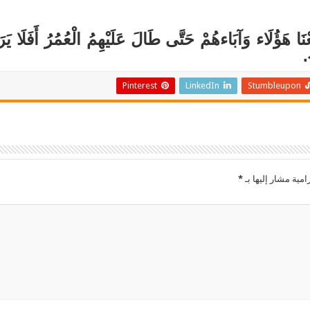
عْنَا هَؤُلَاء وَآبَاءهُمْ حَتَّى طَالَ عَلَيْهِمُ الْعُمُرُ أَفَلَا يَرَ
.
Pinterest
LinkedIn
Stumbleupon
امية مشار إليها بـ
*