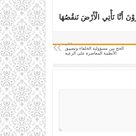
وْنَ أَنَّا نَأْتِي الْأَرْضَ نَنقُصُهَا
التالي
الحج بين مسؤولية الخلفاء وتضييق
الأنظمة المعاصرة على الرعية