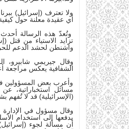
ولا تعترف (إسرائيل) ببرنا
أي عقيدة معلنة حول كيفية
وتُعدّ هذه الرسالة أحد
تزايد الاستياء من قتل (إ
واشنطن لحشد الدعم للح
وقال جيريمي شابيرو، ا
الشفافية يعكس مراجعة أع
وأعرب بعض المسؤولين في
مسائل استخباراتية، عن 
(الإسرائيلية) قد لا تُفهم ب
وقال مسؤول في الإدارة الأ
يدفعها إلى استخدام الأس
أن مسألة لجوء (إسرائيل)