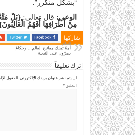
“بشكل متكرر”.
الوعي:
قال تعالى:
{بَلْ مَتَّ
مِنْ أَطْرَافِهَا أَفَهُمُ الْغَالِبُونَ}
Twitter
Facebook
شاركها
السابق
أمةٌ تملك مفاتيح العالم… وحكامٌ
يصرّون على التبعية
اترك تعليقاً
لن يتم نشر عنوان بريدك الإلكتروني.
الحقول الإلز
التعليق
*