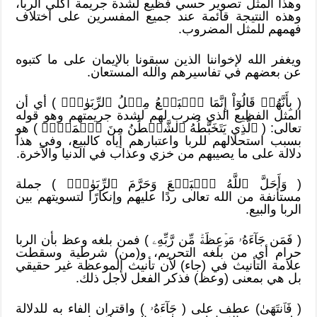
وهذا المثل تصوير حسي فظيع لشدة جريمة آكلي الربا،
وهذه النتيجة قائمة عند جميع المفسرين على اختلاف
فهمهم للمثل المضروب.
ويغفر الله لإخواننا الذين سبقونا بالإيمان على ما كتبوه
عن بعضهم في تفاسيرهم والله المستعان.
( بِأَنَّهُمۡ قَالُوٓاْ إِنَّمَا ٱلۡبَيۡعُ مِثۡلُ ٱلرِّبَوٰاْۗ ) أي أن
المثل الفظيع الذي ضرب لهم لشدة جريمتهم وهو قوله
تعالى: ( ٱلَّذِي يَتَخَبَّطُهُ ٱلشَّيۡطَٰنُ مِنَ ٱلۡمَسِّۚ ) هو
بسبب استحلالهم للربا واعتبارهم إياه كالبيع، وفي هذا
دلالة على ما يصيبهم من خزي وعذاب في الدنيا والآخرة.
( وَأَحَلَّ ٱللَّهُ ٱلۡبَيۡعَ وَحَرَّمَ ٱلرِّبَوٰاْۚ ) جملة
مستأنفة من الله تعالى ردًا عليهم وإنكارًا لتسويتهم بين
الربا والبيع.
( فَمَن جَآءَهُۥ مَوۡعِظَةٞ مِّن رَّبِّهِۦ ) فمن بلغه وعظ بأن الربا
حرام أي من بلغه التحريم، و(من) شرطية وسقطت
علامة التأنيث في (جاء) لأن تأنيث الموعظة غير حقيقي
بل هي بمعنى (وعظ) فذكر الفعل لأجل ذلك.
( فَٱنتَهَىٰ) عطف على ( جَآءَهُۥ ) واقتران الفاء به للدلالة