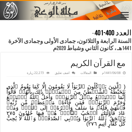
العدد 400-401
-
السنة الرابعة والثلاثون، جمادى الأولى وجمادى الآخرة
1441هـ ، كانون الثاني وشباط 2020م
مع القرآن الكريم
1441/06/08م
المقالات
اضف تعليق
22,273 زيارة
( ٱلَّذِينَ يَأۡكُلُونَ ٱلرِّبَوٰاْ لَا يَقُومُونَ إِلَّا كَمَا يَقُومُ ٱلَّذِي
يَتَخَبَّطُهُ ٱلشَّيۡطَٰنُ مِنَ ٱلۡمَسِّۚ ذَٰلِكَ بِأَنَّهُمۡ قَالُوٓاْ
إِنَّمَا ٱلۡبَيۡعُ مِثۡلُ ٱلرِّبَوٰاْۗ وَأَحَلَّ ٱللَّهُ ٱلۡبَيۡعَ
وَحَرَّمَ ٱلرِّبَوٰاْۚ فَمَن جَآءَهُۥ مَوۡعِظَةٞ مِّن رَّبِّهِۦ
فَٱنتَهَىٰ فَلَهُۥ مَا سَلَفَ وَأَمۡرُهُۥٓ إِلَى ٱللَّهِۖ وَمَنۡ
عَادَ فَأُوْلَٰٓئِكَ أَصۡحَٰبُ ٱلنَّارِۖ هُمۡ فِيهَا خَٰلِدُونَ ٢٧٥
يَمۡحَقُ ٱللَّهُ ٱلرِّبَوٰاْ وَيُرۡبِي ٱلصَّدَقَٰتِۗ وَٱللَّهُ لَا يُحِبُّ
كُلَّ كَفَّارٍ أَثِيمٍ ٢٧٦)