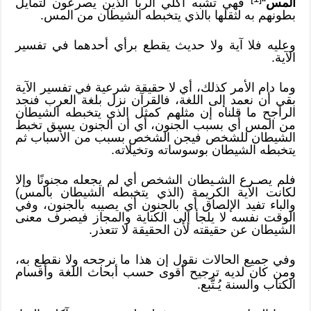
المس
“
فهي تشبه آكلي الربا الذين يصرعون لتمايل
بطونهم به لثقلها بالذي يتخبطه الشيطان من المس.
وعليه فلا آية ولا حديث يقطع برأي أحدهما في تفسير
الآية.
وما دام الأمر كذلك، أي لا حقيقة شرعية في تفسير الآية
بقي أن نعمد إلى اللغة، فالقرآن نزل بلغة العرب فنجد
الراجح ما قلناه إن مثلهم كمثل الذي يتخبطه الشيطان
من المس أي بسبب الجنون، أي أن الجنون يسبق تخبط
الشيطان للشخص فيجن الشخص بسبب من الأسباب ثم
يتخبطه الشيطان بوسوساته وتخيلاته.
فلم يصـرع الشـيطان الشخص أي لم يجعله مجنونًا وإلا
لكانت الآية الكريمة (الذي يتخبطه الشيطان بالمس)
والباء تفيد الإلصاق أي بالجنون أي يصيبه بالجنون، وفي
الوقت نفسه لا يلجأ إلى الكناية والمجاز فيصرف معنى
الشيطان عن حقيقته لأن الحقيقة لا تتعذر.
وفي جميع الحالات نقول إن هذا ما نرجحه ولا نقطع به،
ومن كان لديه ترجيح أقوى حسب أبحاث اللغة وأقسام
الكتاب والسنة يُـتَّبع.