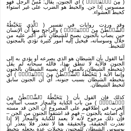
( مِنَ ٱلۡمَسِّۚ ) أي الجنون، يقال: مُسّ الرجل فهو
ممسوس إذا جن. والخبط هو الضرب على غير استواء
كخبط العشواء.
وقد وردت روايات في تفسير ( ٱلَّذِي يَتَخَبَّطُهُ
ٱلشَّيۡطَٰنُ مِنَ ٱلۡمَسِّۚ ) والراجح منها أن الإنسان
حين يصاب بالجنون يصبح للشيطان تأثير أكبر عليه من
خلال وسوساته، فيخيل إليه أمور كثيرة تؤدي بالمجنون
للتخبط.
أما القول بأن الشيطان هو الذي يصرعه أو يؤدي به إلى
الجنون فالآية لا تنطق بهذا، فالله سبحانه لم يقل
(يتخبطه الشيطان بالمس) أي يصيبه الشيطان بالجنون
وإنما الآية ( يَتَخَبَّطُهُ ٱلشَّيۡطَٰنُ مِنَ ٱلۡمَسِّۚ ) أي
يتخبطه الشيطان بسبب جنونه، أي أن الجنون سابق
لتخبط الشيطان.
كذلك فإن القول بأن ( يَتَخَبَّطُهُ ٱلشَّيۡطَٰنُ مِنَ
ٱلۡمَسِّۚ ) من باب الكناية والمجاز حسب أساليب
العرب في إطلاقهم على المصروع أن الجن قد مسته
أي أصابته بالجنون – فهم قد اشتقوا الجنون من الجن –
فإن ذلك مرجوح لأنه لا يعمد للكناية والمجاز إلا إذا
تعذرت الحقيقة، والحقيقة هنا لا تتعذر فلا يتعذر أن
يوسوس الشيطان للمجنون بتخيلات عدة يجعله يتخبط