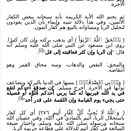
الآخرة.
ثم يختم الله الآية الكريمة بأنه سبحانه يبغض الكفار
الآثمين، وفي هذا دلالة تنبيه وإيماء بأن الذين يعودون
لتحليل الربا ومساواته بالبيع هم كفار آثمون.
( يَمۡحَقُ ٱللَّهُ ٱلرِّبَوٰاْ ) أي يذهب بركته وإن كان كثيرًا.
روى ابن مسعود عن النبي صلى الله عليه وسلم أنه
[2]
قال: “
إن الربا وإن كثر فعاقبته إلى قل
“
.
والمحق: النقص والذهاب، ومنه محاق القمر وهو
انتقاصه.
( وَيُرۡبِي ٱلصَّدَقَٰتِۗ ) ينميها في الدنيا بالبركة ويضاعف
ثوابها في الآخرة. أخرج مسلم: “
إن صدقة أحدكم لتقع
في يد الله فيربيها له كما يربي أحدكم فُلُوَّه أو فصيله
[3]
حتى يجيء يوم القيامة وإن اللقمة على قدر أحد
“
.
( وَٱللَّهُ لَا يُحِبُّ كُلَّ كَفَّارٍ أَثِيمٍ ٢٧٦) أي كل كفار
باستحلال الربا، أثيم بالتمادي في أكله، وفي عصيان الله
سبحانه ورسوله صلى الله عليه وسلم. واختيار صيغة
المبالغة في كفّار أثيم للدلالة على فظاعة جريمة الربا.