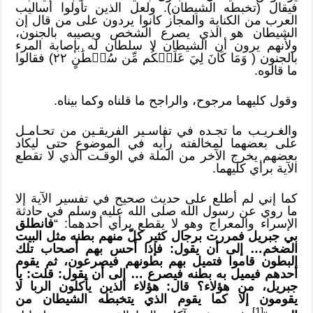
فيقال (تخبطه الشيطان). ولعل الذين تأولوا أساليب
العرب من الكناية والمجاز كانوا يردون على من قال إن
الشيطان هو الذي يصرع الشخص ويصيبه بالجنون،
ولأنهم يرون أن الشيطان لا سلطان له بإصابة المرء
بالجنون ( وَمَا كَانَ لِيَ عَلَيۡكُم مِّن سُلۡطَٰنٍ ٢٢) فقالوا
ما قالوه.
وقول كليهما مرجوح، والراجح ما قلناه وكما بيناه.
والغـريـب ما تجـده في تفاسـير الفريقـين من تحـامـل
على بعضهما لمخالفته رأيه في الموضوع حتى ليكاد
بعضهم يخرج الآخر من الملة في الوقـت الذي لا تقطع
الآية برأي كليهما.
كما إني لم أطلع على حديث صحيح في تفسير الآية إلا
ما روي عن رسول الله صلى الله عليه وسلم في حادثة
الإسراء والمعراج وهو لا يقطع برأي أحدهما: “
فانطلق
بي جبريل فمررت برجال كثير كلّ منهم بطنه مثل البيت
الضخم… إلى أن يقول: فإذا أحس بهم أصحاب تلك
البطون قاموا فتميل بهم بطونهم فيصرعون، ثم يقوم
أحدهم فيميل به بطنه فيصرع … إلى أن يقول: قلت: يا
جبريل، من هؤلاء؟ قال: هؤلاء الذين يأكلون الربا لا
يقومون إلا كما يقوم الذي يتخبطه الشيطان من
[1]