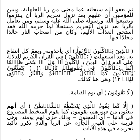
ثم يعفو الله سبحانه عما مضى من ربا الجاهلية، ويبين
للمؤمنين أن عليهم بعد نزول تحريم الربا أن يلتزموا
ويطيعوا الله ورسوله صلى الله عليه وسلم، ومن تعامل
بالربا بعد نزول التحريم مستحلًا لما حرمه الله فقد
استحق العذاب الأليم، وكان من أصحاب النار خالدًا
مخلدًا فيها.
( ٱلَّذِينَ يَأۡكُلُونَ ٱلرِّبَوٰاْ ) أي يأخذونه، ويعمّ كل انتفاع
به. وقد استعملت ( يَأۡكُلُونَ ) في القرآن الكريم للدلالة
على الذم ( إِنَّ ٱلَّذِينَ يَأۡكُلُونَ أَمۡوَٰلَ ٱلۡيَتَٰمَىٰ ظُلۡمًا
إِنَّمَا يَأۡكُلُونَ فِي بُطُونِهِمۡ نَارٗاۖ١٠) ( يَتَمَتَّعُونَ
َيَأۡكُلُونَ كَمَا تَأۡكُلُ ٱلۡأَنۡعَٰمُ وَٱلنَّارُ مَثۡوٗى
لَّهُمۡ ١٢) وهي هنا كذلك.
( لَا يَقُومُونَ ) أي يوم القيامة.
( إِلَّا كَمَا يَقُومُ ٱلَّذِي يَتَخَبَّطُهُ ٱلشَّيۡطَٰنُ ) أي أنهم
يبعثون من قبورهم، يقومون كما يقوم المتخبط المصروع
في الدنيا – أي المجنون – وذلك خزي لهم يومئذ، وهي
قرينة على النهي الجازم عن الربا والذي تكرر تأكيد
تحريمه في هذه الآيات.