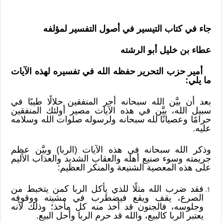
جاء في كتاب التيسير في أصول التفسير لمؤلفه
عطاء بن خليل أبو الرشته
أمير حزب التحرير حفظه الله في تفسيره لهذه الآيات
ما يلي:
بعد أن بيَّن الله سبحانه أجر المنفقين حلالًا طيبًا في
سبيل الله، بيَّن في هذه الآيات مصير أولئك المنفقين
حرامًا وعصيانًا لله سبحانه ولرسوله صلوات الله وسلامه
عليه.
وذكر الله سبحانه في هذه الآيات (الربا) وبيَّن عظم
جريمته وسوء صنيع أهله والعقاب الشديد والعذاب الأليم
على هذه المعصية الشنيعة والمنكر العظيم:
فقد ضرب الله مثلًا للذي يأكل الربا كمن يتخبط من
الصرع، يقف ويقع فيضطرب في مشيته ووقوفه
وجلوسه، فالجنون قد أخذ منه كل مأخذ؛ وذلك لأنه
يعتبر الربا كالبيع، والله قد حرم الربا وأحل البيع.