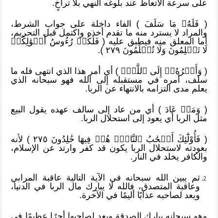
على سرعة الاتعاظ عند بلوغه النهي بلا تراخٍ.
( فَلَهُۥ مَا سَلَفَ ) الفاء داخلة على جواب الشرط،
والمراد لا يسترد منه ما تقدم أخذه واكتمل قبل التحريم،
أما المعلق منه فيطبق عليه ( فَلَكُمۡ رُءُوسُ أَمۡوَٰلِكُمۡ
لَا تَظۡلِمُونَ وَلَا تُظۡلَمُونَ ٢٧٩ ).
( وَأَمۡرُهُۥٓ إِلَى ٱللَّهِۖ ) أي أمر هذا الذي انتهى فله ما
سلف، أمره في مستقبله إلى الله فهو سبحانه الذي
يعلم مدى التزامه بالانتهاء عن الربا.
( وَمَنۡ عَادَ ) أي من عاد إلى سالف عهده يقول البيع
مثل الربا أي يعود إلى استحلال الربا.
( فَأُوْلَٰٓئِكَ أَصۡحَٰبُ ٱلنَّارِۖ هُمۡ فِيهَا خَٰلِدُونَ ٢٧٥ ) لأنه
بعودته لاستحلال الربا يكون قد كفر وارتد عن الإسلام،
والكافر يخلد في النار.
ثم يبين الله سبحانه في الآية التالية عاقبة المرابي
وعاقبة المتصدق، فالله لا يبارك مال الربا في الدنيا،
ويعد لصاحبه عذابًا أليمًا في الآخرة.
وهو سبحانه يبارك الصدقة ويعد لصاحبها أجرًا عظيمًا في