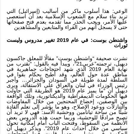
الوعي: هذا أسلوب ماكر من أساليب (إسرائيل) التي
تريد بناء سلام مع الشعوب الإسلامية بعد أن استعصى
عليها الأمر، ويجب الحذر مما تقدمه بعدم فتح صفحاتها
حتى لا يسجل أنهم من القراء والمتابعين والمشاهدين
واشنطن بوست: في عام 2019 تغيير مدروس وليست
ثورات
نشرت صحيفة “واشنطن بوست” مقالًا للمعلق جاكسون
ديهيل، ترجمته”عربي21″، ويبدأ فيه بالقول: “نقترب من
نهاية العام 2019 الذي شهد احتجاجات جماهيرية في
مناطق عدة حول العالم، وقد أطيح بحكام بقوا في
السلطة لمدة طويلة في السودان والجزائر… وأجبر
رئيس الوزراء في لبنان والعراق على الاستقالة، ويرى
ديهيل أن “ما يميز عام 2019 هو الطريقة التي حاولت
فيها الحكومات الديمقراطية والديكتاتورية، وتلك الواقعة
بين الوصفين، إخضاع المحتجين من خلال المفاوضات
والتنازلات ووعود الإصلاح، وهو ما يؤشر إلى تعلم القادة
شيئًا من ساحة تيانامين ووحشية الأسد: فهي لا تريد أن
تصبح مرادفًا للوحشية، وربما حمت هذه الدروس بعض
الأنظمة من السقوط، وفتحت الباب أمام إمكانية تحول
سياسي من خلال أحداث عام 2019”. ويذكر ديهيل أن
الحكومة في تشيلي، بعدما قامت فيها احتجاجات