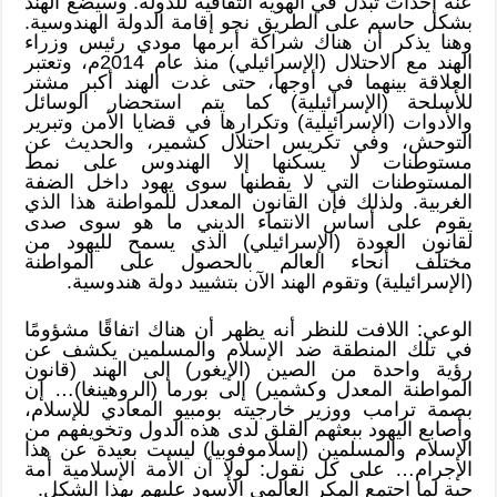
عنه إحداث تبدل في الهوية الثقافية للدولة. وسيضع الهند
بشكل حاسم على الطريق نحو إقامة الدولة الهندوسية.
وهنا يذكر أن هناك شراكة أبرمها مودي رئيس وزراء
الهند مع الاحتلال (الإسرائيلي) منذ عام 2014م، وتعتبر
العلاقة بينهما في أوجها، حتى غدت الهند أكبر مشتر
للأسلحة (الإسرائيلية) كما يتم استحضار الوسائل
والأدوات (الإسرائيلية) وتكرارها في قضايا الأمن وتبرير
التوحش، وفي تكريس احتلال كشمير، والحديث عن
مستوطنات لا يسكنها إلا الهندوس على نمط
المستوطنات التي لا يقطنها سوى يهود داخل الضفة
الغربية. ولذلك فإن القانون المعدل للمواطنة هذا الذي
يقوم على أساس الانتماء الديني ما هو سوى صدى
لقانون العودة (الإسرائيلي) الذي يسمح لليهود من
مختلف أنحاء العالم بالحصول على المواطنة
(الإسرائيلية) وتقوم الهند الآن بتشييد دولة هندوسية.
الوعي: اللافت للنظر أنه يظهر أن هناك اتفاقًا مشؤومًا
في تلك المنطقة ضد الإسلام والمسلمين يكشف عن
رؤية واحدة من الصين (الإيغور) إلى الهند (قانون
المواطنة المعدل وكشمير) إلى بورما (الروهينغا)… إن
بصمة ترامب ووزير خارجيته بومبيو المعادي للإسلام،
وأصابع اليهود ببعثهم القلق لدى هذه الدول وتخويفهم من
الإسلام والمسلمين (إسلاموفوبيا) ليست بعيدة عن هذا
الإجرام… على كل نقول: لولا أن الأمة الإسلامية أمة
حية لما اجتمع المكر العالمي الأسود عليهم بهذا الشكل.