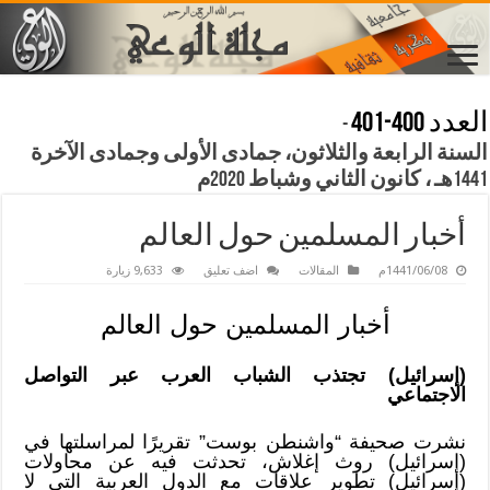
العدد 400-401
-
السنة الرابعة والثلاثون، جمادى الأولى وجمادى الآخرة
1441هـ ، كانون الثاني وشباط 2020م
أخبار المسلمين حول العالم
1441/06/08م
المقالات
اضف تعليق
9,633 زيارة
أخبار المسلمين حول العالم
(إسرائيل) تجتذب الشباب العرب عبر التواصل
الاجتماعي
نشرت صحيفة “واشنطن بوست” تقريرًا لمراسلتها في
(إسرائيل) روث إغلاش، تحدثت فيه عن محاولات
(إسرائيل) تطوير علاقات مع الدول العربية التي لا