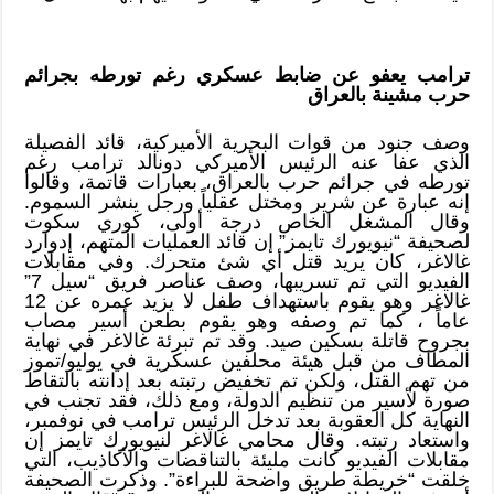
ترامب يعفو عن ضابط عسكري رغم تورطه بجرائم
حرب مشينة بالعراق
وصف جنود من قوات البحرية الأميركية، قائد الفصيلة
الذي عفا عنه الرئيس الأميركي دونالد ترامب رغم
تورطه في جرائم حرب بالعراق، بعبارات قاتمة، وقالوا
إنه عبارة عن شرير ومختل عقلياً ورجل ينشر السموم.
وقال المشغل الخاص درجة أولى، كوري سكوت
لصحيفة “نيويورك تايمز” إن قائد العمليات المتهم، إدوارد
غالاغر، كان يريد قتل أي شئ متحرك. وفي مقابلات
الفيديو التي تم تسريبها، وصف عناصر فريق “سيل 7”
غالاغر وهو يقوم باستهداف طفل لا يزيد عمره عن 12
عاماً ، كما تم وصفه وهو يقوم بطعن أسير مصاب
بجروح قاتلة بسكين صيد. وقد تم تبرئة غالاغر في نهاية
المطاف من قبل هيئة محلفين عسكرية في يوليو/تموز
من تهم القتل، ولكن تم تخفيض رتبته بعد إدانته بالتقاط
صورة لأسير من تنظيم الدولة، ومع ذلك، فقد تجنب في
النهاية كل العقوبة بعد تدخل الرئيس ترامب في نوفمبر،
واستعاد رتبته. وقال محامي غالاغر لنيويورك تايمز إن
مقابلات الفيديو كانت مليئة بالتناقضات والأكاذيب، التي
خلقت “خريطة طريق واضحة للبراءة”. وذكرت الصحيفة