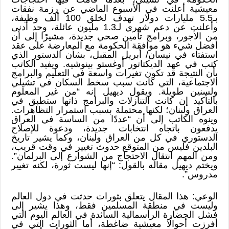
معيشية أعلنت في الأسبوع الماضي عن رزمة نفقات
بـ5.5 مليارات دولار تهدف لخلق 100 ألف وظيفة،
وأعلنت عن دعم شهري لـ1.3 مليون عائلة، وحد أدنى
من الأجور، وبرامج تأمين صحي جديدة، مشيرًا إلى أن
أفضل شيء هو موافقة الحكومة مع المعارضة على عقد
استفتاء في نيسان/ أبريل المقبل، بشأن الدستور الذي
كتب في عهد الديكتاتور أوغستو بينوشيه. ويفيد الكاتب
بأن النتيجة قد تكون تغيرات واسعة في التعليم والبرامج
الاجتماعية، التي كانت سبب سخط السكان في تشيلي
ولسنين طويلة. ويقول ديهيل إنه “من غير المعلوم
بالتأكيد إن كانت التنازلات والبرامج ذاتها ستطبق في
العراق ولبنان؛ لكنها محتملة بسبب استمرار التظاهرات.
وينوه الكاتب إلى أن “عددًا من الساسة في العراق
يدفعون باتجاه انتخابات جديدة، ودعوة للإصلاح
الدستوري في كل من العراق ولبنان، وكما يشير تاريخ
البلدين فليس من المتوقع حدوث تغيير في وقت قريب،
ومن المهم انتقال الاحتجاج من الشوارع إلى البرلمان”.
ويختم ديهيل مقاله بالقول: “إنها ليست ثورة، لكنه تغيير
مدروس”.
الوعي: هذا المقال يتعلق بثورات حدثت في دول العالم
وليست في منطقة المسلمين فقط، وهذا يشير إلى
فشل الحضارة الرأسمالية السائدة في العالم اليوم التي
أفرزت أحوالًا معيشية ضاغطة، أما الثورات التي في