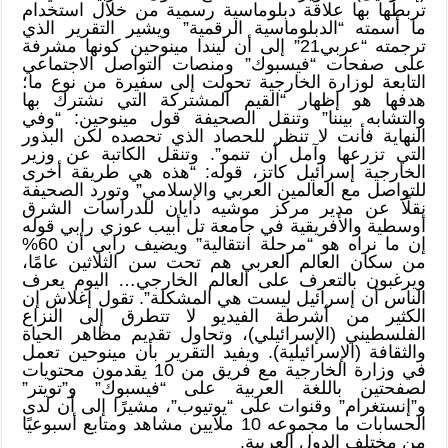
تربطها بها علاقة دبلوماسية رسمية من خلال استخدام
ما أسمته “الدبلوماسية الرقمية” ويشير التقرير الذي
ترجمته “عربي21” إلى أن ليندا مينوحين كونها مشرفة
على صفحات “فيسبوك” ومنصات التواصل الاجتماعي
التابعة لوزارة الخارجية تحولت إلى سفيرة من نوع ما؛
هدفها هو إظهار “القيم المشتركة التي نشترك بها
والتشابه بيننا” وتنقل الصحيفة قول مينوحين: “وفي
النهاية فأنت لا تنظر للحصاد الذي تحصده لكن البذور
التي تزرعها وآمل أن تنمو”. وتنقل الكاتبة عن وزير
الخارجية إسرائيل كاتز، قوله: “هذه هي طريقة أخرى
للتواصل مع العالمين العربي والإسلامي” وتورد الصحيفة
نقلًا عن مدير مركز موشيه دايان للدراسات الشرق
أوسطية والأفريقية في جامعة تل أبيب عوزي رابي قوله
إن ما نراه هو “مرحلة انتقالية” ويضيف رابي أن 60%
من سكان العالم العربي هم تحت سن الثلاثين عامًا،
ويرغبون بالتعرف على العالم الخارجي… اليوم يعرف
الناس أن إسرائيل ليست هي المشكلة”. تقول إغلاش إن
الكثير من أشرطة الفيديو لا تتطرق إلى النزاع
الفلسطيني (الإسرائيلي)، وتحاول تقديم مظاهر الحياة
والثقافة (الإسرائيلية). ويفيد التقرير بأن مينوحين تعمل
في وزارة الخارجية مع فريق من 10 يقدمون محتويات
لصفحتين باللغة العربية على “فيسبوك” و”تويتر”
و”إنستغرام” وقنوات على “يوتيوب”، مشيرًا إلى أن لدى
الحسابات ما مجموعه 10 ملايين مشاهد ومتابع أسبوعيًا
من مختلف الدول العربية.