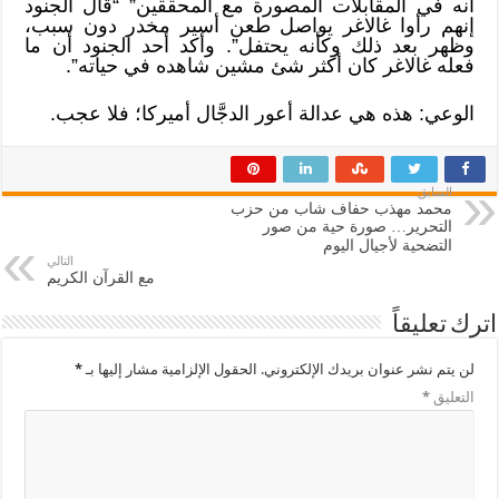
أنه في المقابلات المصورة مع المحققين” “قال الجنود
إنهم رأوا غالاغر يواصل طعن أسير مخدر دون سبب،
وظهر بعد ذلك وكأنه يحتفل”. وأكد أحد الجنود أن ما
فعله غالاغر كان أكثر شئ مشين شاهده في حياته”.
الوعي: هذه هي عدالة أعور الدجَّال أميركا؛ فلا عجب.
السابق
محمد مهذب حفاف شاب من حزب
التحرير… صورة حية من صور
التضحية لأجيال اليوم
التالي
مع القرآن الكريم
اترك تعليقاً
لن يتم نشر عنوان بريدك الإلكتروني.
الحقول الإلزامية مشار إليها بـ
*
التعليق
*