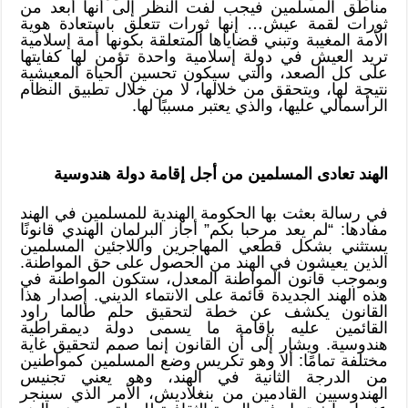
مناطق المسلمين فيجب لفت النظر إلى أنها أبعد من
ثورات لقمة عيش… إنها ثورات تتعلق باستعادة هوية
الأمة المغيبة وتبني قضاياها المتعلقة بكونها أمة إسلامية
تريد العيش في دولة إسلامية واحدة تؤمن لها كفايتها
على كل الصعد، والتي سيكون تحسين الحياة المعيشية
نتيجة لها، ويتحقق من خلالها، لا من خلال تطبيق النظام
الرأسمالي عليها، والذي يعتبر مسببًا لها.
الهند تعادى المسلمين من أجل إقامة دولة هندوسية
في رسالة بعثت بها الحكومة الهندية للمسلمين في الهند
مفادها: “لم يعد مرحبا بكم” أجاز البرلمان الهندي قانونًا
يستثني بشكل قطعي المهاجرين واللاجئين المسلمين
الذين يعيشون في الهند من الحصول على حق المواطنة.
وبموجب قانون المواطنة المعدل، ستكون المواطنة في
هذه الهند الجديدة قائمة على الانتماء الديني. إصدار هذا
القانون يكشف عن خطة لتحقيق حلم طالما راود
القائمين عليه بإقامة ما يسمى دولة ديمقراطية
هندوسية. ويشار إلى أن القانون إنما صمم لتحقيق غاية
مختلفة تمامًا: ألا وهو تكريس وضع المسلمين كمواطنين
من الدرجة الثانية في الهند، وهو يعني تجنيس
الهندوسيين القادمين من بنغلاديش، الأمر الذي سينجر