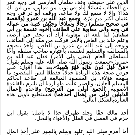
الدين على حقيقته، وقف سلمان الفارسي في وجه عمر
بن الخطاب مُسائلًا إياه في ثوب من قماش، من أين لك
هذا؟ وإلا لا سمع لك ولا طاعة. ووقف أبو ذر في وجه
عثمان أكثر من مرّة.
وجمع عبد الله بن عمرو (والقصة
في صحيح مسلم) رجالًا وسلاحًا وجيَّش كتيبة من عماله
في وجه والي معاوية على الطائف (أخوه عنبسة بن أبي
سفيان
) لما بلغه أن معاوية أراد أن يحفر في أرضه،
وعلم خالد بن العاص بالأمر فركب من مكة إلى الطائف،
وتوجه إلى عبد الله بن عمرو بن العاص، وأخذ ينصحه
بالمسالمة والتسليم لعنبسة، باعتباره صاحب سلطة وأخًا
للسلطان العام، (يعني ولي الأمر) فقال عبد الله بن
عمرو: «سمعت رسول الله صلى الله عليه وسلم يقول:
«مَنْ قُتِلَ دُونَ مَالِهِ فَهُوَ شَهِيدٌ».
بعد هذا أقول: على
فرض صحة هذه الزيادة جدلًا، فقطعًا ليس المقصود ما
يفهمه هؤلاء، بل المقصود المبالغة في طاعة الحاكم
المسلم العادل، والصبر عليه، ولو أردنا أن نلتزم بالقاعدة
الأصولية (
الجمع أولى من الترجيح)
وقاعدة
(إعمال
الدليلين أولى من إهمال أحدهما)
فنستطيع تأويل هذه
العبارةبالشكل التالي:
أخذ مالك حقًا وجلد ظهرك حدًا لا باطل: يقول ابن
حزم في الفصل في الملل والأهواء والنحل.
أما أمره صلى الله عليه وسلم بالصبر على أخذ المال