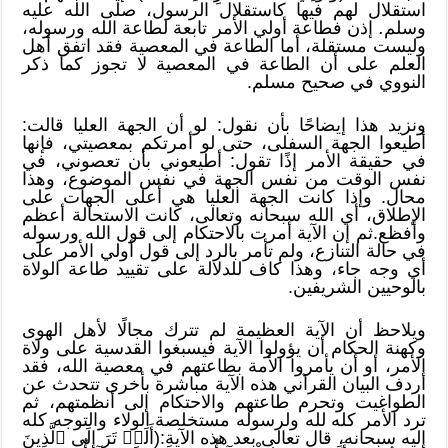
استقلال لهم فيها كاستقلال الرسول، صلى الله عليه
وسلم
.
إذن فطاعة أولي الأمر تابعة لطاعة الله ورسوله،
وليست مستقلة، أما الطاعة في المعصية فقد اتفق أهل
العلم على أن الطاعة في المعصية لا تجوز كما ذكر
النووي في صحيح مسلم.
ونزيد هذا إيضاحًا بأن نقول: لو أن الجهة العليا قالت:
أطيعوا الجهة السفلى، حتى لو أمرتكم بمعصيتي، فإنها
في حقيقة الأمر إذًا تقول: أطيعوني بأن تعصوني، في
نفس الوقت من نفس الجهة في نفس الموضوع، وهذا
محال. وإذا كانت الجهة العليا هي أعلى الجهات على
الإطلاق، أي الله سبحانه وتعالى، كانت الاستحالة أعظم
وأفظع.ثم إن الآية أمرت بالاحتكام إلى قول الله ورسوله
في حالة التنازع، ولم تأمر بالرد إلى قول أولي الأمر على
أي وجه جاء، وهذا كاف للدلالة على تقييد طاعة الولاة
بالوحيين الشريفين.
ويلاحظ أن الآية العظيمة لم تترك مجالًا لأهل الهوى
وكهنة الحكام أن يؤولوا الآية فيسبغوا القدسية على ولاة
الأمر، أو أن يأمروا الأمة بطاعتهم في معصية الله، فقد
أردف البيان القرآني هذه الآية مباشرة بأخرى تتحدث عن
الطواغيت وتحرم طاعتهم والاحتكام إلى أنظمتهم، ثم
ترد الأمر كله لله ولرسوله مستخلصة الولاء والتوجه كله
إليه سبحانه، قال تعالى بعد هذه الآية:(أَلَمۡ تَرَ إِلَى ٱلَّذِينَ