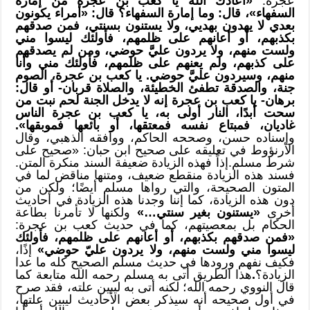
عجرة:
«أعاذك الله يا كعب بن عجرة من إمارة
السفهاء»، قال: وما إمارة السفهاء؟ قال: «أمراء يكونون
بعدي لا يهدون بهديي، ولا يستنون بسنتي، فمن صدقهم
بكذبهم، أو أعانهم على ظلمهم، فأولئك ليسوا مني
ولست منهم، ولا يردون عليَّ حوضي، ومن لم يصدقهم
على كذبهم، ولم يعنهم على ظلمهم، فأولئك مني وأنا
منهم، وسيردون عليَّ حوضي. يا كعب بن عجرة، الصوم
جنة، والصدقة تطفئ الخطيئة، والصلاة قربان- أو قال:
برهان- يا كعب بن عجرة إنه لا يدخل الجنة لحم نبت من
سحت أبدًا، النار أولى به، يا كعب بن عجرة الناس
غاديان، فمبتاع نفسه فمعتقها، أو بائعها فموبقها».
وإسناده حسن، وصححه الحاكم، ووافقه الذهبي، وقال
الأرنؤوط في تعليقه على صحيح ابن حبان: «صحيح على
شرط مسلم.إذاً فهذه الزيادة ضعيفة السند منكرة المتن.
فسند هذه الزيادة منقطع ضعيف، ومتنها مناقض لما في
المتون الصحيحة، والتي رواها مسلم أيضًا؛ ولكن من
دون هذه الزيادة، كما إننا وجدنا هذه الزيادة في أحاديث
أخرى
«يستنون بغير سنتي…»
ولكنها لا تأمرنا بطاعة
الحكام بل بمعصيتهم، كما في حديث كعب بن عجرة:
«فمن صدقهم بكذبهم، أو أعانهم على ظلمهم، فأولئك
ليسوا مني ولست منهم، ولا يردون عليّ حوضي»
إذًا،
فكيف نفهم ورودها في حديث مسلم الصحيح كله ما عدا
الزيادة؟
.
هذا الطريق أتى به مسلم رحمه الله متابعة كما
قال النووي رحمه الله؛ لكنه أتى به ليبين علته، فقد صرح
في أول صحيحه أنه سيذكر بعض الأحاديث ليبين علتها،