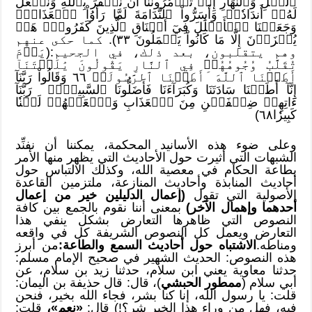
ٱلَّيۡلِ وَٱلنَّهَارِ إِذۡ تَأۡمُرُونَنَآ أَن نَّكۡفُرَ بِٱللَّهِ وَنَجۡعَلَ
لَهُۥٓ أَندَادٗاۚ وَأَسَرُّواْ ٱلنَّدَامَةَ لَمَّا رَأَوُاْ ٱلۡعَذَابَۚ
وَجَعَلۡنَا ٱلۡأَغۡلَٰلَ فِيٓ أَعۡنَاقِ ٱلَّذِينَ كَفَرُواْۖ هَلۡ
يُجۡزَوۡنَ إِلَّا مَا كَانُواْ يَعۡمَلُونَ ٣٣). كما حكى عنهم
وهم يتقلبون، بعد ذلك، في الجحيم:(يَوۡمَ
تُقَلَّبُ وُجُوهُهُمۡ فِي ٱلنَّارِ يَقُولُونَ يَٰلَيۡتَنَآ
أَطَعۡنَا ٱللَّهَ َأَطَعۡنَا ٱلرَّسُولَا۠ ٦٦ وَقَالُواْ رَبَّنَآ
إِنَّآ أَطَعۡنَا سَادَتَنَا وَكُبَرَآءَنَا فَأَضَلُّونَا ٱلسَّبِيلَا۠ رَبَّنَآ
ءَاتِهِمۡ ضِعۡفَيۡنِ مِنَ ٱلۡعَذَابِ وَٱلۡعَنۡهُمۡ لَعۡنٗا
كَبِيرٗا٦٨)
وعلى ضوء هذه الأسانيد المحكمة، يمكننا أن نفنِّد
الشبهات التي أثيرت حول الأحاديث التي يظهر منها الأمر
بطاعة الحكام في معصية الله، وكذلك الالتباس حول
أحاديث المنابذة وأحاديث المنازعة، ملتزمين القاعدة
الأصولية التي تقول
(إعمال الدليلين خير من إعمال
أحدهما وإهمال الآخر)
بمعنى أننا نقوم بالجمع بين كافة
النصوص التي ظاهرها التعارض بشكل ينفي هذا
التعارض ويعمل كل النصوص الشريفة كل في واقعه
ومناطه.
الاشتباه حول أحاديث السمع والطاعة:
من أبرز
هذه النصوص: الحديث الشهير في صحيح الإمام مسلم:
حدثنا معاوية يعني ابن سلام، حدثنا زيد بن سلام، عن
أبي سلام (
ممطور الحبشي
)، قال: قال حذيفة بن اليمان:
قلت: يا رسول الله، إنا كنا بشر، فجاء الله بخير، فنحن
فيه، فهل من وراء هذا الخير شر؟!) قال:
«نعم»،
قلت: