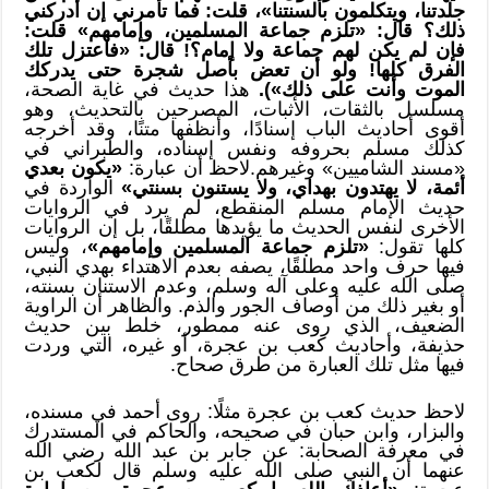
جلدتنا، ويتكلمون بألسنتنا»، قلت: فما تأمرني إن أدركني
ذلك؟ قال: «تلزم جماعة المسلمين، وإمامهم» قلت:
فإن لم يكن لهم جماعة ولا إمام؟! قال: «فاعتزل تلك
الفرق كلها! ولو أن تعض بأصل شجرة حتى يدركك
الموت وأنت على ذلك»).
هذا حديث في غاية الصحة،
مسلسل بالثقات، الأثبات، المصرحين بالتحديث، وهو
أقوى أحاديث الباب إسنادًا، وأنظفها متنًا، وقد أخرجه
كذلك مسلم بحروفه ونفس إسناده، والطبراني في
«مسند الشاميين» وغيرهم.لاحظ أن عبارة:
«يكون بعدي
أئمة، لا يهتدون بهداي، ولا يستنون بسنتي»
الواردة في
حديث الإمام مسلم المنقطع، لم يرد في الروايات
الأخرى لنفس الحديث ما يؤيدها مطلقًا، بل إن الروايات
كلها تقول:
«تلزم جماعة المسلمين وإمامهم»
، وليس
فيها حرف واحد مطلقًا، يصفه بعدم الاهتداء بهدي النبي،
صلى الله عليه وعلى آله وسلم، وعدم الاستنان بسنته،
أو بغير ذلك من أوصاف الجور والذم. والظاهر أن الراوية
الضعيف، الذي روى عنه ممطور، خلط بين حديث
حذيفة، وأحاديث كعب بن عجرة، أو غيره، التي وردت
فيها مثل تلك العبارة من طرق صحاح.
لاحظ حديث كعب بن عجرة مثلًا: روى أحمد في مسنده،
والبزار، وابن حبان في صحيحه، والحاكم في المستدرك
في معرفة الصحابة: عن جابر بن عبد الله رضي الله
عنهما أن النبي صلى الله عليه وسلم قال لكعب بن