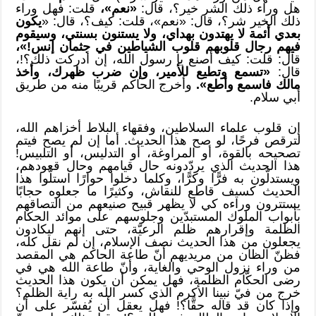
هل وراء ذلك الشر خير؟، قال:
«نعم»،
قلت: فهل وراء
ذلك الخير شر؟، قال: «نعم»، قلت: كيف؟، قال: «
يكون
بعدي أئمة لا يهتدون بهداي، ولا يستنون بسنتي، وسيقوم
فيهم رجال قلوبهم قلوب الشياطين في جثمان إنس!»،
قال: قلت: كيف أصنع يا رسول الله، إن أدركت ذلك؟!،
قال:
«تسمع وتطيع للأمير، وإن ضرب ظهرك، وأخذ
مالك فاسمع وأطع».
وأخرج الحاكم قريبًا منه من طريق
أبي سلام.
إن قلوب علماء السلاطين، وفقهاء البلاط أخزاهم الله،
لترقص فرحًا، لو صح هذا الحديث. أما إن لم يصح فيتم
تصحيحه بالقوة، أو المراوغة، أو التدليس، أو التلبيس!
هذا الحديث الذي يردّدونه حال قيامهم وحال قعودهم،
ويستدلّون به فرًّا وكرًّا، وكلما دخلوا حوارًا استلّوا هذا
الحديث كسيف قاطع للنقاش، وكثيرًا ما جعلوه حجابًا
يستترون وراءه كي لا يظهر قبيح صنيعهم من التصاقهم
بأبواب الملوك المستبدّين وجلوسهم على موائد الحكام
الظلمة وإقرارهم ظلم الرعيّة، حتى إنهم ليكادون
يجعلون من هذا الحديث نصف الإسلام، إن لم نقل كله،
فظنّ الظان من مريديهم أنّ طاعة الحاكم هي المقصد
من وراء نزول الوحي والغاية، وأنّ طاعة الله هي في
رضى الحكّام الظلمة، فهل يمكن أن يكون هذا الحديث
خرج من فيّ نبينا الأكرم الذي كسر الله به راية الظلم؟
وإذا كان قد قاله حقًّا؟! فهل يعقل أن يُفسّر على أن