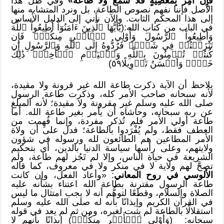
فَإِنْ أُمِرَ بِمَعْصِيَةٍ فَلَا سَمْعَ وَلَا طَاعَةَ»
وفي ظل هذا
الأصل فإننا نفهم نصوص الطاعة، بل ونرد المتشابه منها
إلى هذا المحكم الثابت. والآن نأتي إلى الدليل الأساس
في الباب من كتاب الله:(يَٰٓأَيُّهَا ٱلَّذِينَ ءَامَنُوٓاْ أَطِيعُواْ ٱللَّهَ
وَأَطِيعُواْ ٱلرَّسُولَ وَأُوْلِي ٱلۡأَمۡرِ مِنكُمۡۖ فَإِن
تَنَٰزَعۡتُمۡ فِي شَيۡءٖ فَرُدُّوهُ إِلَى ٱللَّهِ وَٱلرَّسُولِ إِن
كُنتُمۡ تُؤۡمِنُونَ بِٱللَّهِ وَٱلۡيَوۡمِ ٱلۡأٓخِرِۚ ذَٰلِكَ
خَيۡرٞ وَأَحۡسَنُ تَأۡوِيلًا٥٩)
يلاحظ أن الآية ذكرت طاعة الله غير قرونة ولا مقيدة،
لأنه سبحانه صاحب الأمر كله، وذكرت طاعة الرسول
صلى الله عليه وسلم غير مقرونة ولا مقيدة؛ لأنه المبلغ
عن ربه سبحانه، وحاشاه أن يأمر بغير طاعة الله. أما
طاعة أولي الأمر فلم تُذكر مفردة، وإنما فُهِمت من
العطف فقط، ولم يُفْرَدوا بالطاعة؛ فدل على أن ولاة
الأمر المطاعين هم الطائعون لله ورسوله في شؤون
ولايتهم، وعلى رأسها سياسة الدنيا بالدين، أي بتحكيم
الشريعة في حياة الناس، وإلا لم تَجُز لهم طاعة، ولم
تصحَّ لهم ولاية لا في منكر ولا في معروف، كما قاله
الألوسي في روح المعاني
: «وأعاد الفعل، وإن كانت
طاعة الرسول مقترنة بطاعة الله اعتناء بشأنه عليه
الصلاة والسلام، وقطعًا لتوهُّم أنه لا يجب امتثال ما ليس
في القرآن الكريم وإيذانًا بأنه له صلى الله عليه وسلم
استقلالًا بالطاعة لم يثبت لغيره، ومن ثم لم يعد في قوله
سبحانه: (وَأُوْلِي ٱلۡأَمۡرِ مِنكُمۡۖ) إيذانًا بأنهم لا