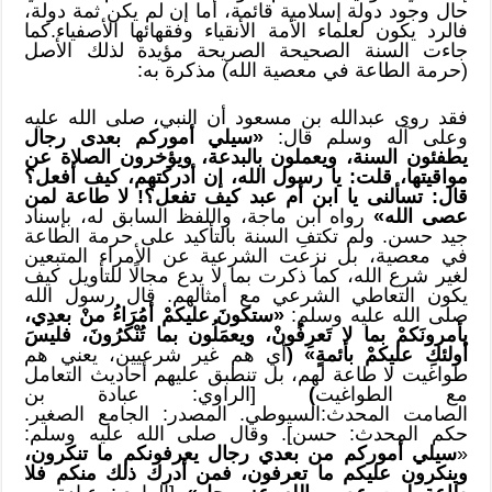
حال وجود دولة إسلامية قائمة، أما إن لم يكن ثمة دولة،
فالرد يكون لعلماء الأمة الأنقياء وفقهائها الأصفياء.كما
جاءت السنة الصحيحة الصريحة مؤيدة لذلك الأصل
(حرمة الطاعة في معصية الله) مذكرة به:
فقد روى عبدالله بن مسعود أن النبي، صلى الله عليه
وعلى آله وسلم قال:
«سيلي أموركم بعدى رجال
يطفئون السنة، ويعملون بالبدعة، ويؤخرون الصلاة عن
مواقيتها، قلت: يا رسول الله، إن أدركتهم، كيف أفعل؟
قال: تسألنى يا ابن أم عبد كيف تفعل؟! لا طاعة لمن
عصى الله»
رواه ابن ماجة، واللفظ السابق له، بإسناد
جيد حسن. ولم تكتفِ السنة بالتأكيد على حرمة الطاعة
في معصية، بل نزعت الشرعية عن الأمراء المتبعين
لغير شرع الله، كما ذكرت بما لا يدع مجالًا للتأويل كيف
يكون التعاطي الشرعي مع أمثالهم. قال رسول الله
صلى الله عليه وسلم:
«ستكونَ عليكمْ أمُرَاءُ منْ بعدِي،
يأمرونَكمْ بما لا تَعرِفُونْ، ويعمَلُون بما تُنْكرُونَ، فليسَ
أولئكِ عليكمْ بأئمةٍ» (
أي هم غير شرعيين، يعني هم
طواغيت لا طاعة لهم، بل تنطبق عليهم أحاديث التعامل
مع الطواغيت
)
[الراوي: عبادة بن
الصامت المحدث:السيوطي. المصدر: الجامع الصغير.
حكم المحدث: حسن]. وقال صلى الله عليه وسلم:
«
سيلي أموركم من بعدي رجال يعرفونكم ما تنكرون،
وينكرون عليكم ما تعرفون، فمن أدرك ذلك منكم فلا