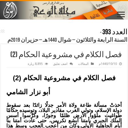
العدد 393
-
السنة الرابعة والثلاثون – شوال 1440هـ – حزيران 2019م
فصل الكلام في مشروعية الحكام (2)
1440/10/10م
المقالات
اضف تعليق
8,895 زيارة
فصل الكلام في مشروعية الحكام (2)
أبو نزار الشامي
أخذتْ مسألة طاعة ولاة الأمر جدلًا زائدًا بعد سقوط
دولة الإسلام، وتولي الغرب مقادير البلاد، وتوسيده حكامًا
طواغيت ملؤوا الأرض ظلمًا وجورًا، وكرَّسوا أسس
الملك الجبري بأمتنا أبشع تكريس، حتى عادت أمتنا بنا
أيام الجاهلية الأولى.وكان من أعجب العجب وسط هذا