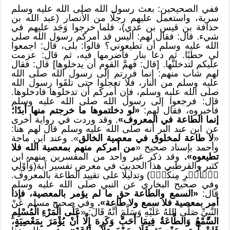
ففي الصحيحين: بعث رسول الله صلى الله عليه وسلم
سرية، واستعمل عليهم رجلًا من الأنصار (عبد الله بن
حذافة بن قيس بن عدي)، فلما خرجوا وَجَد عليهم في
شيء. قال: فقال لهم: أليس قد أمركم رسول الله صلى
الله عليه وسلم أن تطيعوني؟ قالوا: بلى، قال: اجمعوا
لي حطبًا. ثم دعا بنار فأضرمها فيه، ثم قال: عزمت
عليكم لتدخلنَّها. [قال: فهمَّ القوم أن يدخلوها] قال: فقال
لهم شاب منهم: إنما فررتم إلى رسول الله صلى الله
عليه وسلم من النار، فلا تعجلوا حتى تلقَوا رسول الله
صلى الله عليه وسلم، فإن أمركم أن تدخلوها فادخلوها.
قال: فرجعوا إلى رسول الله صلى الله عليه وسلم
فأخبروه، فقال لهم:
«لو دخلتموها ما خرجتم منها أبدًا؛
إنما الطاعة في المعروف»
. وقد وردت في رواية أخرى
عن ابن عبد البر أنه صلى الله عليه وسلم قال لهم هنا:
«
لا طاعة لمخلوق في معصية الخالق
». وعند ابن ماجة
وأحمد بإسناد صحيح «
من أمركم منهم بمعصية الله فلا
تطيعوه».
وقد ذكر غير واحد من المفسرين منهم ابن
كثير والقرطبي هذا الحديث في معرض تفسير آية(وَأُوْلِي
ٱلۡأَمۡرِ مِنكُمۡۖ) وتدليلًا على تقييد الطاعة بالمعروف.
وفي صحيح البخاري عن النبي صلى الله عليه وسلم
قال:
«السمع والطاعة حق ما لم يؤمر بالمعصية، فإذا
أمر بمعصية فلا سمع ولا طاعة».
وفي صحيح مسلم عَنْ
النَّبِيِّ صَلَّى اللهُ عَلَيْهِ وَسَلَّمَ أَنَّهُ قَالَ: «
عَلَى الْمَرْءِ الْمُسْلِمِ
السَّمْعُ وَالطَّاعَةُ فِيمَا أَحَبَّ وَكَرِهَ إِلَّا أَنْ يُؤْمَرَ بِمَعْصِيَةٍ،