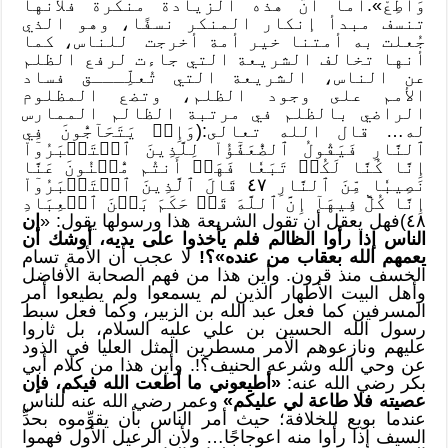
وَأَطِعْ».أما أنَّ هذه الزيادة منكرة فلأنها
تنسف مبدأ إنكار المنكر نسفًا، وهو الذي
جُعلت به أمتنا خير أمة أخرجت للناس، كما
أنها تخالف الشريعة التي جاءت لرفع الظلم
عن الناس، الشريعة التي تُعلِّـــق فساد
الأمم على وجود الظلم، وتضع المظلوم
الراضي بالظلم في مرتبة الظالم الممارس
له… قال الله تعالى:(وَإِذۡ يَتَحَآجُّونَ فِي
ٱلنَّارِ فَيَقُولُ ٱلضُّعَفَٰٓؤُاْ لِلَّذِينَ ٱسۡتَكۡبَرُوٓاْ
إِنَّا كُنَّا لَكُمۡ تَبَعٗا فَهَلۡ أَنتُم مُّغۡنُونَ عَنَّا
نَصِيبٗا مِّنَ ٱلنَّارِ ٤٧ قَالَ ٱلَّذِينَ ٱسۡتَكۡبَرُوٓاْ
إِنَّا كُلّٞ فِيهَآ إِنَّ ٱللَّهَ قَدۡ حَكَمَ بَيۡنَ ٱلۡعِبَادِ
٤٨)فهل يعقل أن تقول الشريعة هذا ورسولها يقول: «
إن
الناس إذا رأوا الظالم فلم يأخذوا على يديه، أوشك أن
يعمهم الله بعقاب من عنده»؟!
لا عجب أن الأمة تسام
الخسف منذ قرون. وأين هذا من فهم الصحابة الأفاضل
وأهل البيت الأطهار الذين لم يسمعوا ولم يطيعوا أمر
المسرفين كما فعل عبد الله بن الزبير، وكما فعل سبط
رسول الله الحسين بن علي عليه السلام، بل ثاروا
عليهم ونازعوهم الأمر مسطرين المثل العليا في الذود
عن وحي الله وشرعه الحنيف؟!. وأين هذا من كلام أبي
بكر رضي الله عنه:
«أطيعوني ما أطعت الله فيكم، فإن
عصيته فلا طاعة لي عليكم»
وعمر رضي الله عنه للناس
عندما بويع للخلافة؛ حيث أمر الناس بأن يقوِّموه بحدِّ
السيف إذا رأَوا منه اعوجاجًا… ولأن الرعيل الأول فهموا