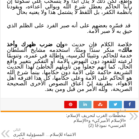
وأطع، لكن ذلك لا يدل أبدًا ولا ينسحب على سكوتنا إن
رأينا الحاكم يعطل شرع الله ويوالي أعداءه، ويقودنا
بأنظمة الكفر، بل اللفظ لا يشتمل هذا ولا يعنيه بحال
قد فسّره بعضهم على أنه صبر الفرد على الظلم الذي
حيق به لا صبر الأمة.
خلاصة الكلام فإن حديث «
وإن ضرب ظهرك وأخذ
مالك
» منكر سندًا ومتنًا، استخدمه مشايخ السلطان
خدمة للحاكم، وتثبيتًا لكرسيه، وإطالة في عمره، وتنويمًا
لرعيته للقعود دون النهوض بالأمة أو التفكير بتغيير واقع
الحال، كما أنهم جعلوا من تأويلهم الخاطئ لهذا الحديث
الشريعة حاكمة على الأمة دون حكامها، بينما شرع الله
هو الحاكم على الأمة وعلى حكامها، كل هذا اقترفه أهل
الأهواء، بطريقة ليّ أعناق النصوص الأخرى الصحيحة
الصريحة، ولله الأمر من قبل ومن بعد.
السابق
مخطّطات الغرب لتحريف الإسلام:
«الإسلام الأميركي» و«الإسلام
الفرنسي» نموذجًا (2)
التالي
الانتماء للإسلام… المسؤولية الكبرى