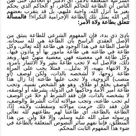
الشرعية المتعلقة بالآمر، أي الأمير أو الحاكم، حتى ظن
الناس أن الطاعة للحاكم الكافر، أو الحاكم الذي يحكم
بغير ما أنزل الله، واجبة عليهم، بل قد يتقرب بعضهم
إلى الله بمثل تلك الطاعة الإجرامية النكراء!!
فالمسألة
تتعلق بطاعة ولاة الأمر:
بادئ ذي بدء، فإن المفهوم الشرعي للطاعة ينبثق من
الأصل العقدي الراسخ بأن الطاعة هي لله سبحانه.
فأصل الطاعة في هذا الوجود هي طاعة الله تعالى، وكل
طاعة في طاعته هي طاعة مأمور بها أو مأذون فيها..
وكل طاعة في معصيته فهي معصية منهيٌّ عنها. وبعد
ذلك، فالأصل أنه لا تجب طاعةُ بشر ولا الائتمار بأمره،
ولا الانتهاء بنهيه، إلا بدليل… فمثلًا يجب على المرأة
طاعة زوجها، لا لشخصه بالذات، ولكن لوصف (أو
منصب) الزوجية، ولا تجب عليها طاعته إذا زال هذا
الوصف بخلع أو طلاق. وهو هو الشخص نفسه. وتجب
طاعة أمير الأمة وحاكمِها في الدولة، بشرطه أو لوصفه،
لا بشخصه بالذات، فإن فقد الشرط أو خلا عن الوصف
لم تجب طاعته، وتجب موالاته لذات الشرط والوصف،
فإن فقد ذلك حرمت موالاته وسقطت ولايته. إذًا،
الطاعة بالطاعة، أي طاعتنا لهم بطاعتهم لله تعالى
ورسوله صلى الله عليه وسلم، وإلا فلا ولن. من هذا
المنطلق، فإننا نفهم سائر النصوص المتعلقة بالطاعة في
ضوء هذا المفهوم الثابت المحكم.