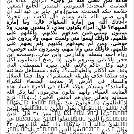
طاعة لمن عصى الله عز وجل»
[الراوي: عبادة بن
الصامت. المحدث: السيوطي. المصدر: الجامع الصغير.
خلاصة حكم المحدث: صحيح].وعن جابر بن عبد الله أن
النبي صلى الله عليه وسلم قال لكعب بن عجرة:
«
أعاذك الله من إمارة السفهاء. قال: وما إمارة
السفهاء؟ قال: أمراء يكونون بعدي، لا يقتدون بهديي، ولا
يستنُّون بسنَّتي،فمن صدقهم بكذبهم، وأعانهم على
ظلمهم، فأولئك ليسوا مني ولست منهم، ولا يردون علي
حوضي، ومن لم يصدقهم بكذبهم ولم يعنهم على
ظلمهم، فأولئك مني وأنا منهم، وسيردون على حوضي».
رواه أحمد بلفظه، والدارمي وابن حبان…وصححه ابن
حجر والألباني وغيرهم.نقول، إذا رضخ المسلمون لكل
زعيم وكل حاكم بالإثم، فأين سيرة المصطفى الذي
وقف ضد الأكابر والطواغيت؟!، وكيف سنستأهل شفاعته
وقد سلكنا خلاف طريقه المستقيم؟!، وهل فشا الضلال
والفساد في الأرض إلا بمتابعة الضعفاء للكبراء
والسادة؟! وسيذكر هؤلاء الأتباع في الآخرة فساد هذه
المتابعة العمياء، وأنهم ضالون مجرمون، كما ذكر الله
سبحانه وتعالى حوارهم اليائس الأخير: (
…
وَلَوۡ تَرَىٰٓ
إِذِٱلظَّٰلِمُونَ مَوۡقُوفُونَ عِندَ رَبِّهِمۡ يَرۡجِعُ بَعۡضُهُمۡ
إِلَىٰ بَعۡضٍ ٱلۡقَوۡلَ يَقُولُ ٱلَّذِينَ ٱسۡتُضۡعِفُواْ لِلَّذِينَ
ٱسۡتَكۡبَرُواْ لَوۡلَآ أَنتُمۡ لَكُنَّا مُؤۡمِنِينَ ٣١ قَالَ ٱلَّذِينَ
ٱسۡتَكۡبَرُواْ لِلَّذِينَ ٱسۡتُضۡعِفُوٓاْ أَنَحۡنُ صَدَدۡنَٰكُمۡ عَنِ
ٱلۡهُدَىٰ بَعۡدَ إِذۡ جَآءَكُمۖ بَلۡ كُنتُم مُّجۡرِمِينَ ٣٢
وَقَالَ ٱلَّذِينَ ٱسۡتُضۡعِفُواْ لِلَّذِينَ ٱسۡتَكۡبَرُواْ بَلۡ مَكۡرُ