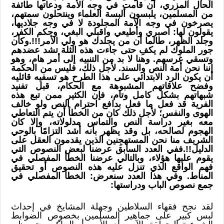
الحال المزري، أن قامت في وجه الأمة ودعاتها طائفة
من المسلمين، يلبسون ألبسة العلماء وينتحلون سمتهم،
يصرخون في وجه الأمة المجلودة لا في وجه جلاديها،
يقولون لها: اصبري وأطيعي واقبلي البغي، وحكم الكفر،
وجلد الظهر، طالما أن من يجلدك هو ولي الأمر!!!.وكأن
جور الملوك لم يكفِ حتى جاءت هذه الثلة تشد عضدهم
وتسقي غرسهم. وهنا لا بد من التنبيه إلى أمر هام، وهو
إننا نحن أمة النص والسند. لأجل ذلك، فليس من الحكمة
أن يكون الرد الابتدائي على هذا الطرح هو تسفيه قائليه
وفضح علاقاتهم المشبوهة مع الحكام، قبل تفنيد
شبهاتهم بشكل كامل وتام، فإن الكثير ممن تبع هذه
الفرية قد فعل ما فعل بدافع احترام النص ولو خالف
الهوى والنفس؛ لأجل ذلك كان من الخطأ أن يتم التعاطي
معه بغير دراسة النص والتماس مدلولاته، وإلا كان
الهجوم لصالحه، بل وقد يظهر بأنه أشد التزامًا بالوحي
الشريف منا نحن المستهجِنين الذين يقدمون العقل على
الدليل!!.ففي العدد السابق عرضنا لبعض النصوص التي
يقوم عليها هؤلاء، وبالتالي عرضنا الخطأ المفصلي في
فهم الواقع الذي تنزل عليه هذه النصوص أو تحقيق
المناط. وفي هذا العدد سنعرض: الخطأ المفصلي في
جمع نصوص الباب ودراستها:
لقد نجح فقهاء السلاطين وجهلة المشايخ في إحداث
لبس كبير على جماهير المسلمين بخصوص الضوابط