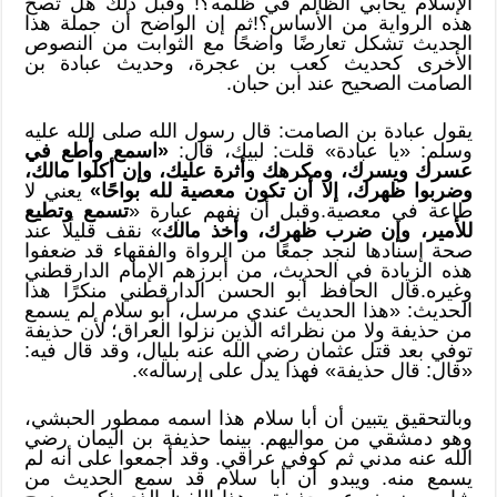
الإسلام يحابي الظالم في ظلمه؟! وقبل ذلك هل تصحّ
هذه الرواية من الأساس؟!ثم إن الواضح أن جملة هذا
الحديث تشكل تعارضًا واضحًا مع الثوابت من النصوص
الأخرى كحديث كعب بن عجرة، وحديث عبادة بن
الصامت الصحيح عند ابن حبان.
يقول عبادة بن الصامت: قال رسول الله صلى الله عليه
وسلم: «يا عبادة» قلت: لبيك، قال:
«اسمع وأطع في
عسرك ويسرك، ومكرهك وأثرة عليك، وإن أكلوا مالك،
وضربوا ظهرك، إلا أن تكون معصية لله بواحًا»
يعني لا
طاعة في معصية.وقبل أن نفهم عبارة «
تسمع وتطيع
للأمير، وإن ضرب ظهرك، وأخذ مالك
» نقف قليلًا عند
صحة إسنادها لنجد جمعًا من الرواة والفقهاء قد ضعفوا
هذه الزيادة في الحديث، من أبرزهم الإمام الدارقطني
وغيره.قال الحافظ أبو الحسن الدارقطني منكرًا هذا
الحديث: «هذا الحديث عندي مرسل، أبو سلام لم يسمع
من حذيفة ولا من نظرائه الذين نزلوا العراق؛ لأن حذيفة
توفي بعد قتل عثمان رضي الله عنه بليال، وقد قال فيه:
«قال: قال حذيفة» فهذا يدل على إرساله».
وبالتحقيق يتبين أن أبا سلام هذا اسمه ممطور الحبشي،
وهو دمشقي من مواليهم. بينما حذيفة بن اليمان رضي
الله عنه مدني ثم كوفي عراقي. وقد أجمعوا على أنه لم
يسمع منه. ويبدو أن أبا سلام قد سمع الحديث من