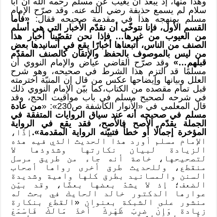
وهذا منها، إذ يبعد أن يغيب عن مسلم رحمه الله أن أبا
سلام لم يسمع حذيفة رضي الله عنه. وقد صرّح الإمام
مسلم بمنهجه هذا في مقدمة صحيحه فقال:
«فأما
القسم الأول، فإنا نتوخّى أن نقدّم الأخبار التي هي أسلم
من العيوب من غيرها… فإذا نحن تقصّينا أخبار هذا
الصنف من الناس، أتبعناها أخبارًا يقع في أسانيدها بعض
من ليس بالموصوف بالحفظ والإتقان كالصنف المقدّم
قبلهم…»
وقد صرّح القاضي عياض والإمام النووي أن
مسلمًا قد التزم هذا الشرط في صحيحه، وهو شرح
العلل وبيانها وإيضاحها عكس من قال إن المنيّة اخترمته
قبل تمام مقصده من الكتاب،كما بيّن الإمام النووي ذلك
في شرحه لصحيح مسلم في باب مواقيت الحج، وقد
قال المعلمي في «الأنوار الكاشفة ص230»: «
من عادة
مسلم في صحيحه أنه عند سياق الروايات المتفقة في
الجملة يقدّم الأصح فالأصح، فقد يقع في الرواية
المؤخرة إجمالًا أو خطأ فتبيّنه الرواية المقدمة».
إذًا،
الإمام مسلم أورد هذا الحديث الذي فيه هذه
الزيادة لبيان نكارتها وشذوذها لا
لتصحيحها، خاصة أنه جاء من طريق مرسل
منقطع، وللحديث طرق أخرى رواها أصحاب
السنن والمسانيد بطرق كلها واهية وشديدة
الضعف؛ إذ لا يشدّ بعضها بعضًا، وقد بيّن
عوارها الدكتور خالد الحايك في بحث له
منشور على الشبكة بعنوان «القطع بنكارة
زيادة وَإِنْ ضرِبَ ظَهْركَ َأخذَ مَالكَ فَاسْمَعْ