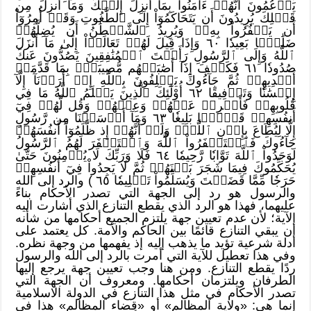
يَزۡعُمُونَ أَنَّهُمۡ ءَامَنُواْ بِمَآ أُنزِلَ إِلَيۡكَ وَمَآ أُنزِلَ مِن
قَبۡلِكَ يُرِيدُونَ أَن يَتَحَاكَمُوٓاْ إِلَى ٱلطَّٰغُوتِ وَقَدۡ أُمِرُوٓاْ
أَن يَكۡفُرُواْ بِهِۦۖ وَيُرِيدُ ٱلشَّيۡطَٰنُ أَن يُضِلَّهُمۡ
ضَلَٰلَۢا بَعِيدٗا ٦٠ وَإِذَا قِيلَ لَهُمۡ تَعَالَوۡاْ إِلَىٰ مَآ أَنزَلَ
ٱللَّهُ وَإِلَى ٱلرَّسُولِ رَأَيۡتَ ٱلۡمُنَٰفِقِينَ يَصُدُّونَ عَنكَ
صُدُودٗا ٦١ فَكَيۡفَ إِذَآ أَصَٰبَتۡهُم مُّصِيبَةُۢ بِمَا قَدَّمَتۡ
أَيۡدِيهِمۡ ثُمَّ جَآءُوكَ يَحۡلِفُونَ بِٱللَّهِ إِنۡ أَرَدۡنَآ إِلَّآ
إِحۡسَٰنٗا وَتَوۡفِيقًا ٦٢ أُوْلَٰٓئِكَ ٱلَّذِينَ يَعۡلَمُ ٱللَّهُ مَا فِي
قُلُوبِهِمۡ فَأَعۡرِضۡ عَنۡهُمۡ وَعِظۡهُمۡ وَقُل لَّهُمۡ فِيٓ
أَنفُسِهِمۡ قَوۡلَۢا بَلِيغٗا ٦٣ وَمَآ أَرۡسَلۡنَا مِن رَّسُولٍ
إِلَّا لِيُطَاعَ بِإِذۡنِ ٱللَّهِۚ وَلَوۡ أَنَّهُمۡ إِذ ظَّلَمُوٓاْ أَنفُسَهُمۡ
جَآءُوكَ فَٱسۡتَغۡفَرُواْ ٱللَّهَ وَٱسۡتَغۡفَرَ لَهُمُ ٱلرَّسُولُ
لَوَجَدُواْ ٱللَّهَ تَوَّابٗا رَّحِيمٗا ٦٤ فَلَا وَرَبِّكَ لَا يُؤۡمِنُونَ حَتَّىٰ
يُحَكِّمُوكَ فِيمَا شَجَرَ بَيۡنَهُمۡ ثُمَّ لَا يَجِدُواْ فِيٓ أَنفُسِهِمۡ
حَرَجٗا مِّمَّا قَضَيۡتَ وَيُسَلِّمُواْ تَسۡلِيمٗا ٦٥ ) والرد إلى الله
والرسول هو رد إلى الجهة التي تصدر الأحكام بناءً
عليهما، فهذا هو الرد الذي يقطع التنازع الذي أشارت اليه
الآية؛ لأن عدم تعيين جهة يلتزم الجميع أحكامها من شأنه
أن يبقي التنازع قائمًا بين الحاكم والأمة. كل يعتمد على
أدلة شرعية تؤيد ما يذهب إليه إذ يفهمها من وجهة نظره.
وفي هذا تعطيل للآية التي أمرت بالرد إلى الله والرسول
ردًا يقطع التنازع. ومن هنا وجب تعيين جهة يرجع إليها
الطرفان ويلتزمان أحكامها. ومعروف أن الجهة التي
تصدر الأحكام في مثل هذا التنازع في الدولة الاسلامية
إنما هي: «ولاية المظالم» أو «قضاء المظالم» هذا في