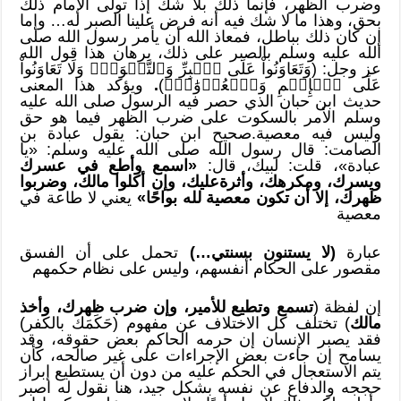
وضرب الظهر، فإنما ذلك بلا شك إذا تولى الإمام ذلك
بحق، وهذا ما لا شك فيه أنه فرض علينا الصبر له… وإما
إن كان ذلك بباطل، فمعاذ الله أن يأمر رسول الله صلى
الله عليه وسلم بالصبر على ذلك، برهان هذا قول الله
عز وجل: (وَتَعَاوَنُواْ عَلَى ٱلۡبِرِّ وَٱلتَّقۡوَىٰۖ وَلَا تَعَاوَنُواْ
عَلَى ٱلۡإِثۡمِ وَٱلۡعُدۡوَٰنِۚ)
.
ويؤكد هذا المعنى
حديث ابن حبان الذي حصر فيه الرسول صلى الله عليه
وسلم الأمر بالسكوت على ضرب الظهر فيما هو حق
وليس فيه معصية.صحيح ابن حبان: يقول عبادة بن
الصامت: قال رسول الله صلى الله عليه وسلم: «يا
عبادة»، قلت: لبيك، قال:
«اسمع وأطع في عسرك
ويسرك، ومكرهك، وأثرةعليك، وإن أكلوا مالك، وضربوا
ظهرك، إلا أن تكون معصية لله بواحًا»
يعني لا طاعة في
معصية
عبارة
(لا يستنون بسنتي…)
تحمل على أن الفسق
مقصور على الحكام أنفسهم، وليس على نظام حكمهم
إن لفظة (
تسمع وتطيع للأمير، وإن ضرب ظهرك، وأخذ
مالك
) تختلف كل الاختلاف عن مفهوم (حَكَمَك بالكفر)
فقد يصبر الإنسان إن حرمه الحاكم بعض حقوقه، وقد
يسامح إن جاءت بعض الإجراءات على غير صالحه، كأن
يتم الاستعجال في الحكم عليه من دون أن يستطيع إبراز
حججه والدفاع عن نفسه بشكل جيد، هنا نقول له اصبر