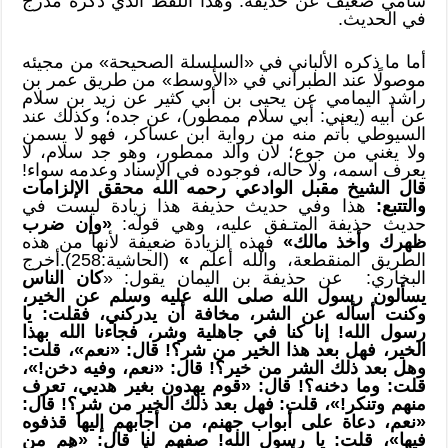
شامي ضعيف عن حذيفة. وهذا اللفظ الذي ذكره مدرج
في الحديث.
أما ما ذكره الألباني في «السلسلة الصحيحة» من مجيئه
موصولًا عند الطبراني في «الأوسط» من طريق عمر بن
راشد اليمامي عن يحيى بن أبي كثير عن زيد بن سلام
عن أبيه (يعني: أبي سلام ممطور)، عن جده؛ وكذلك عند
السيوطي بأتم منه من رواية ابن عساكر، فهو لا يسمن
ولا يغني من جوع؛ لأن والد ممطور، وهو جد سلام، لا
يعرف اسمه، ولا حاله، فوجوده في الإسناد وعدمه سواء!
قال الشيخ مقبل الوادعي رحمه الله محقق الإلزامات
والتتبع:
هذا وفي حديث حذيفة هذا زيادة ليست في
حديث حذيفة المتـفق عليه، وهي قوله:
«وإن ضرب
ظهرك وأخذ مالك»
فهذه الزيادة ضعيفة لأنها من هذه
الطريق المنقطعة، والله أعلم
»
(الحاشية:258).أخرج
البخاري: عن حذيفة بن اليمان يقول: «
كان الناس
يسألون رسول الله صلى الله عليه وسلم عن الخير،
وكنت أسأله عن الشر، مخافة أن يدركني، فقلت: يا
رسول الله! إنا كنا في جاهلية وشر، فجاءنا الله بهذا
الخير، فهل بعد هذا الخير من شر؟! قال: «نعم»، قلت:
وهل بعد ذلك الشر من خير؟! قال: «نعم، وفيه دخن!»،
قلت: وما دخنه؟! قال: «قوم يهدون بغير هديي، تعرف
منهم وتنكر!»، قلت: فهل بعد ذلك الخير من شر؟! قال:
«نعم، دعاة على أبواب جهنم، من أجابهم إليها قذفوه
فيها»، قلت: يا رسول الله! صفهم لنا قال: «هم من