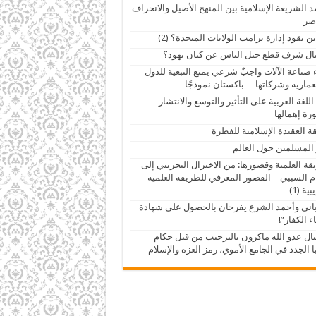
 الشريعة الإسلامية بين المنهج الأصيل والانحراف
صر
ين تقود إدارة ترامب الولايات المتحدة؟ (2)
ال شرف قطع حبل الناس عن كيان يهود؟
 صناعة الآلات واجبٌ شرعي يمنع التبعية للدول
عمارية وشركاتها – باكستان نموذجًا
اللغة العربية على التأثير والتوسع والانتشار
ة إهمالها
ة العقيدة الإسلامية للفطرة
 المسلمين حول العالم
قة العلمية وقصورها: من الاختزال التجريبي إلى
م السببي – القصور المعرفي للطريقة العلمية
ية (1)
اني وأحمد الشرع يفرحان بالحصول على شهادة
ء الكفار”!
ال عدو الله ماكرون بالترحيب من قبل حكام
 الجدد في الجامع الأموي، رمز العزة والإسلام