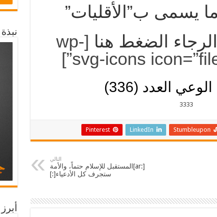
وما يسمى ب”الأقليات”
نبذة
الرجاء الضغط هنا
[wp-
svg-icons icon=”file
وعي العدد (336)
Pinterest
LinkedIn
Stumbleupon
التالي
[:ar]المستقبل للإسلام حتماً، والأمة
ستجرف كل الأدعياء[:]
أبرز 