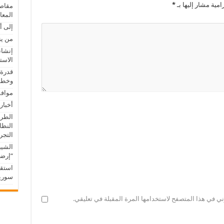
امية مشار إليها بـ
*
مقاصد
المعا
إلى أ
من ين
إنشاء
الاست
قدرة 
وخطور
موافق
أخبار
الطري
النظا
التجريب
الشيب
“إرضا
استقب
سوريا
ني في هذا المتصفح لاستخدامها المرة المقبلة في تعليقي.