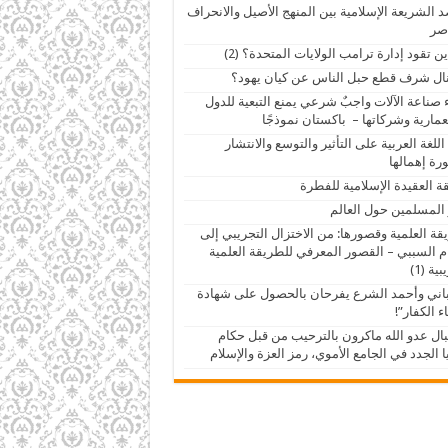
 الشريعة الإسلامية بين المنهج الأصيل والانحراف
صر
ين تقود إدارة ترامب الولايات المتحدة؟ (2)
ال شرف قطع حبل الناس عن كيان يهود؟
 صناعة الآلات واجبٌ شرعي يمنع التبعية للدول
عمارية وشركاتها – باكستان نموذجًا
اللغة العربية على التأثير والتوسع والانتشار
ة إهمالها
ة العقيدة الإسلامية للفطرة
 المسلمين حول العالم
قة العلمية وقصورها: من الاختزال التجريبي إلى
م السببي – القصور المعرفي للطريقة العلمية
ية (1)
اني وأحمد الشرع يفرحان بالحصول على شهادة
ء الكفار”!
ال عدو الله ماكرون بالترحيب من قبل حكام
 الجدد في الجامع الأموي، رمز العزة والإسلام