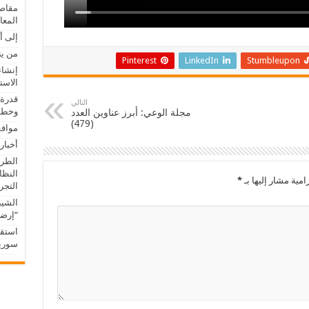
مقاصد
المعا
إلى أ
من ين
Pinterest
LinkedIn
Stumbleupon
إنشاء
الاست
قدرة 
التالي
وخطور
مجلة الوعي: أبرز عناوين العدد
(479)
موافق
أخبار
الطري
النظا
امية مشار إليها بـ
*
التجريب
الشيب
“إرضا
استقب
سوريا