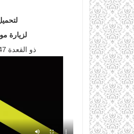
لتحميل
لزيارة مو
ذو القعدة 1447هـ – أيار/مايو 2026م