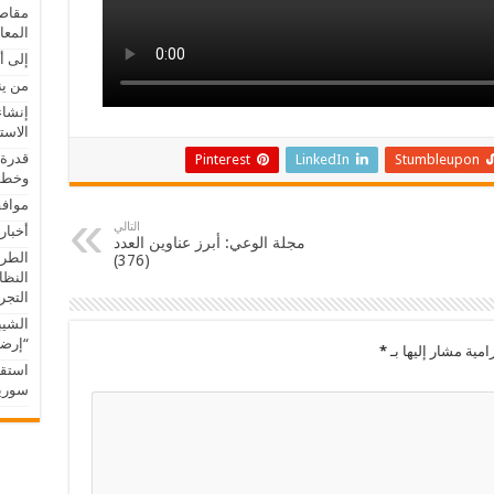
مقاصد
المعا
إلى أ
من ين
إنشاء
الاست
قدرة 
Pinterest
LinkedIn
Stumbleupon
وخطور
موافق
التالي
أخبار
مجلة الوعي: أبرز عناوين العدد
الطري
(376)
النظا
التجريب
الشيب
“إرضا
امية مشار إليها بـ
*
استقب
سوريا