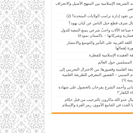
 الشريعة الإسلامية بين المنهج الأصيل والانحراف
صر
ين تقود إدارة ترامب الولايات المتحدة؟ (2)
ال شرف قطع حبل الناس عن كيان يهود؟
 صناعة الآلات واجبٌ شرعي يمنع التبعية للدول
عمارية وشركاتها – باكستان نموذجًا
اللغة العربية على التأثير والتوسع والانتشار
ة إهمالها
ة العقيدة الإسلامية للفطرة
 المسلمين حول العالم
قة العلمية وقصورها: من الاختزال التجريبي إلى
م السببي – القصور المعرفي للطريقة العلمية
ية (1)
اني وأحمد الشرع يفرحان بالحصول على شهادة
ء الكفار”!
ال عدو الله ماكرون بالترحيب من قبل حكام
 الجدد في الجامع الأموي، رمز العزة والإسلام