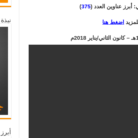
 أبرز عناوين العدد (
375
)
نبذة
لمزيد
اضغط هنا
أبرز 