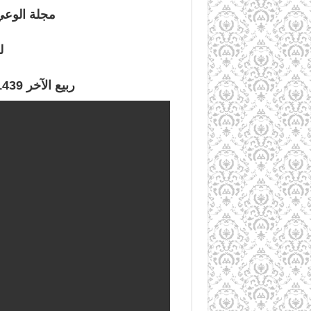
مجلة الوعي:
ل
ربيع الآخر 1439هـ – كانون الثاني/يناير 2018م