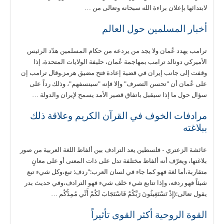
لابتدائها بإعلان براءة الله سبحانه وتعالى من …
أخبار المسلمين حول العالم
ترامب يهدد عُمان ولا يجد من يردعه من حكام المسلمين هدّد الرئيس
الأميركي دونالد ترامب بمهاجمة عُمان، حليفة الولايات المتحدة، إذا
وقفت إلى جانب إيران في قضية إعادة فتح مضيق هرمز.وقال ترامب إن
على عُمان أن "تحسن التصرف" وإلا فإنه "سينسفهم"، وذلك رداً على
سؤال حول ما إذا سيقبل باتفاق قصير الأمد يسمح لإيران والدولة …
مرادفات الخوف في القرآن الكريم وعلاقة ذلك
ببلاغته
عائشة الزعتري - فلسطين يعد الترادف بين ألفاظ اللغة العربية من صور
بلاغتها، ويعرّف أنه ألفاظ مختلفة تدل على ذات المعنى أو على معانٍ
متقاربة،أما لغة فهو كما جاء في لسان العرب:"ردف: تبع،وكل شيء تبع
شيئاً فهو ردفه، وإذا تتابع شيء خلف شيء فهو الترادف،وفي حديث بدر
يقول تعالى:(إِذْ تَسْتَغِيثُونَ رَبَّكُمْ فَاسْتَجَابَ لَكُمْ أَنِّي مُمِدُّكُم …
القوة الروحية أكثر القوى تأثيراً