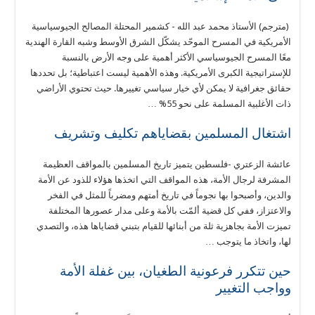
(مترجم) الأستاذ محمد عبد الله - كشمير المحتلة المصالح الجيوسياسية
الأمريكية في المسرح الموحّد يشكّل الشرق الأوسط وشبه القارة الهندية
معًا المسرح الجيوسياسي الأكثر أهمية على وجه الأرض بالنسبة
للإستراتيجية الكبرى الأمريكية. وهذه الأهمية ليست اعتباطية؛ بل تحددها
حقائق جغرافية لا يمكن لأي خيار سياسي تغييرها. حيث تحتوي الأراضي
ذات الأغلبية المسلمة على نحو 55% …
اشتغال المسلمين بقضاياهم تكليف وتشريف
عائشة الزعتري -فلسطين يتميز تاريخ المسلمين بالمواقف العظيمة
المشرفة لرجال الأمة، هذه المواقف التي اتخذها هؤلاء للذود عن الأمة
والدين، وأصبحوا بها نجوماً في تاريخ أمتهم ومضرباً للمثل في الفخر
والاعتزاز، ففي كل قضية ألمّت بالأمة وعلى مدار عصورها المختلفة
تميزت الأمة بجاهزية ثلة من أبنائها للقيام بتبني قضاياها هذه، والتصدي
لها، واتخاذ ما يتوجب …
حين تتكرر فرعونية الطغيان، بين غفلة الأمة
وواجب التغيير