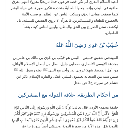
أ.عبد السلام البدري لم تكن قصة فرعون حدثًا تاريخيًا معزولًا انتهى بغرق
طاغية في البحر، وإنما جعلها الله آيةً متجددة تتكرر صورها في حياة البشر
كلما ضعفت معاني الحق، وسكت الناس عن الظلم، ورضيت الأمة
بالخضوع للطغاة والمستكبرين. فالقرآن لا يروي القصص للتسلية، بل
ليكشف سنن الصراع بين الحق والباطل، وليبين للناس كيف ينشأ
الطغيان، …
خُبيْبُ بْنُ عَدِي رَضِيَ اللَّهُ عَنْهُ
المهندس شفيق خميس - اليمن هو خُبيْب بن عَدِي بن مالك بن عامر بن
مجدعة الأوسي الأنصاري، صحابي جليل، بطل من أبطال الإسلام الأوائل،
من أهل المدينة. شَهِدَ غزوتي بدر وأحد مع النبي ﷺ. بعثه رسول الله ﷺ
ضمن ستة من الصحابة يعلمون قبيلتي عُضَل والقارة الإسلام. ذكر ابن
هشام في سيرته ج3 عن مقتل …
من أحكام الطريقة: علاقة الدولة مع المشركين
خليفة محمد- الأردن قال تعالى: (وَأَذَانٌ مِّنَ اللّهِ وَرَسُولِهِ إِلَى النَّاسِ يَوْمَ
الْحَجِّ الأَكْبَرِ أَنَّ اللّهَ بَرِيءٌ مِّنَ الْمُشْرِكِينَ وَرَسُولُهُ فَإِن تُبْتُمْ فَهُو َخَيْرٌ لَّكُمْ
وَإِن تَوَلَّيْتُمْ فَاعْلَمُواْ أَنَّكُمْ غَيْرُ مُعْجِزِي اللّهِ وَبَشِّرِ الَّذِينَ كَفَرُوا ْبِعَذَابٍ أَلِيمٍ)
[التوبة/3]. هذه الآية من سورة التوبة، وتسمّى أيضاً سورة براءة،