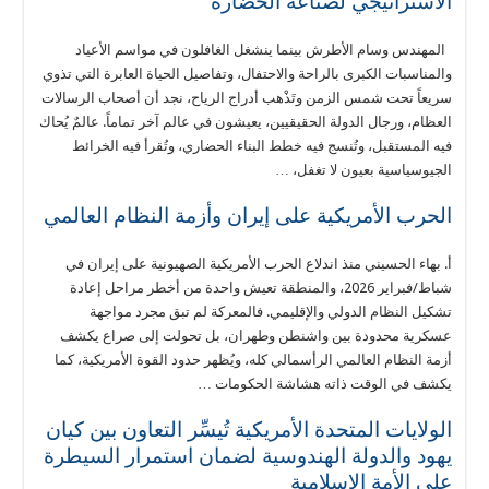
الاستراتيجي لصناعة الحضارة
المهندس وسام الأطرش بينما ينشغل الغافلون في مواسم الأعياد
والمناسبات الكبرى بالراحة والاحتفال، وتفاصيل الحياة العابرة التي تذوي
سريعاً تحت شمس الزمن وتَذْهب أدراج الرياح، نجد أن أصحاب الرسالات
العظام، ورجال الدولة الحقيقيين، يعيشون في عالم آخر تماماً. عالمٌ يُحاك
فيه المستقبل، وتُنسج فيه خطط البناء الحضاري، وتُقرأ فيه الخرائط
الجيوسياسية بعيون لا تغفل، …
الحرب الأمريكية على إيران وأزمة النظام العالمي
أ. بهاء الحسيني منذ اندلاع الحرب الأمريكية الصهيونية على إيران في
شباط/فبراير 2026، والمنطقة تعيش واحدة من أخطر مراحل إعادة
تشكيل النظام الدولي والإقليمي. فالمعركة لم تبق مجرد مواجهة
عسكرية محدودة بين واشنطن وطهران، بل تحولت إلى صراع يكشف
أزمة النظام العالمي الرأسمالي كله، ويُظهر حدود القوة الأمريكية، كما
يكشف في الوقت ذاته هشاشة الحكومات …
الولايات المتحدة الأمريكية تُيسِّر التعاون بين كيان
يهود والدولة الهندوسية لضمان استمرار السيطرة
على الأمة الإسلامية