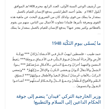
من أرشيف الوعي السنة الأولى، العدد الرابع، محرم 1408هـ الموافق
أيلول 1987م بقلم: أحمد الطرابلسي يندفع الإنسان للقيام بالعمل
بمقدار ما يملك من قوى. ولذلك كان من الضروري البحث عن ماهية هذه
القوى ومعرفة تأثيرها. فلماذا تتفاوت الأعمال بين الناس، منهم من يقوم
بالعظائم، وكثير يعجز عنها؟ يندفع الإنسان للقيام بالعمل بمقدار ما يملك
…
ما يُسمّى بيومِ النَكْبَة 1948
حمد طبيب – فلسطين لـهيبُ الـنارِ فـي الأحـشاءِ بُـرْكانُ *** وَوجْـهُ
الأرضِ والأرجـاءُ أشـجانُ فـيومُ الـنكْبِ فـي الأعـماقِ مـوجِعُهُ*** يـَغيظُ
الـنفسَ والتنهيدُ أحزانُ وجـمـعُ الـنـاسِ بـالأغـلالِ مَـرْصَدُهُمْ *** يـنوءُ
الـحِملُ والأثـقالُ ألـوانُ ويـغشى الـكربُ والإذلالُ مـرْكِبُهُمْ* **ويَمضي
الـركبُ بـالآهاتِ خُرسانُ تُـساقُ الـغيدُ والأطفال مـوكِبهُمْ*** كـسوْقِ
الـنَعْمِ والأفواجُ قُـطْعانُ وجـمـعُ الــذلّ والـحـكامُ أمـثـلُهم*** أشـاعـوا
الـقـولَ والـتسويفُ …
وزير الخارجية التركي “فيدان” ينضم إلى جوقة
الحكام الداعين إلى السلام والتطبيع!