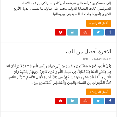
إلى معسكرين : رأسمالي تتزعمه أميركا، واشتراكي يتزعمه الاتحاد
السوفيتي، كانت القضايا الدولية تبحث على طاولة ما تسمى الدول الأربع
الكبرى (أميركا والاتحاد السوفيتي وبريطانيا …
أكمل القراءة »
الآخرة أفضل من الدنيا
1414/09/24م
0
{قُلْ لِلَّذِينَ كَفَرُوا سَتُغْلَبُونَ وَتُحْشَرُونَ إِلَى جَهَنَّمَ وَبِئْسَ الْمِهَادُ * قَدْ كَانَ لَكُمْ آيَةٌ
فِي فِئَتَيْنِ الْتَقَتَا فِئَةٌ تُقَاتِلُ فِي سَبِيلِ اللَّهِ وَأُخْرَى كَافِرَةٌ يَرَوْنَهُمْ مِثْلَيْهِمْ رَأْيَ
الْعَيْنِ وَاللَّهُ يُؤَيِّدُ بِنَصْرِهِ مَنْ يَشَاءُ إِنَّ فِي ذَلِكَ لَعِبْرَةً لأُوْلِي الأَبْصَارِ * زُيِّنَ لِلنَّاسِ
حُبُّ الشَّهَوَاتِ مِنْ النِّسَاءِ وَالْبَنِينَ وَالْقَنَاطِيرِ الْمُقَنْطَرَةِ مِنْ …
أكمل القراءة »