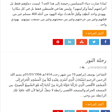
لماذا صارت دماء المسلمين رخيصة إلى هذا الحد؟ ليست دماؤهم فقط بل
أعراضهم أيضاً وكرامتهم؟ وليس هنا في فلسطين فقط بل في كل مكان!
يهودي واحد خُطِفَ وقُتِل فأَبعَدتْ دولة اليهود من أجله 400 مسلم غير من
قتلتهم وغير من جرحتهم وغير من سجنتهم وغير من نسفت بيوتهم. يهودي
واحد …
أكمل القراءة »
رحلة النور
1414/09/24م
0
الشاعر: يوسف إبراهيم 19 من شهر رجب 1414هـ 01/01/1994م بسم الله
الرحمن الرحيم {سُبْحَانَ الَّذِي أَسْرَى بِعَبْدِهِ لَيْلاً مِنْ الْمَسْجِدِ الْحَرَامِ إِلَى
الْمَسْجِدِ الأَقْصَى الَّذِي بَارَكْنَا حَوْلَهُ لِنُرِيَهُ مِنْ آيَاتِنَا إِنَّه هُوَ السَّمِيعُ الْبَصِيرُ}. بين
المسجد الحرام والمسجد الأقصى رابطة لا تنفكّ عُراها لأن الله عاقِدُ تلك
الرابطة. من وحي …
أكمل القراءة »