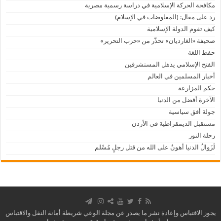
مكافحة الحركة الإسلامية في دراسة رسمية مصرية
رد على مقال: (المفاوضات في الإسلام)
كيف تقوم الدولة الإسلامية
صحيفة «الغارديان» تحذّر من «حزب التحرير»
حفظ اللغة
الفتح الإسلامي يذهل المستشرقين
أخبار المسلمين في العالم
حكم المزارعة
الآخرة أفضل من الدنيا
جولة أفق سياسية
مستقبل الديمقراطية في الأردن
رحلة النور
لَزَوالُ الدنيا أهونُ على الله من قتل رجلٍ مُسْلم
يجوز الاقتباس وإعادة نشر ما يصدر عن مجلة الوعي شريطة أمانة النقل والاقتباس