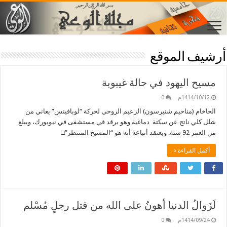
أرشيف الموقع
مسيح اليهود في حالة غيبوبة
1414/10/12م
0
الحاخام (مناحيم شنيرسون) الزعيم الروحي لحركة “لوبافيتس” يعاني من
شلل كلي ناتج عن سكتة دماغية وهو يرقد في مستشفى في نيويورك، ويبلغ
من العمر 92 سنة. ويعتقد أتباعه أنه هو “المسيح المنتظر”□
أكمل القراءة »
لَزَوالُ الدنيا أهونُ على الله من قتل رجلٍ مُسْلم
1414/09/24م
0