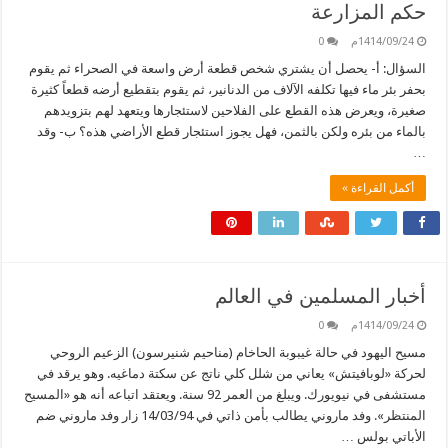
حكم المزارعة
1414/09/24م
0
السؤال: أ- يحصل أن يشتري شخص قطعة أرض واسعة في الصحراء ثم يقوم
بحفر بئر ماء فيها تكلفه الآلاف من الدنانير، ثم يقوم بتقطيع أرضه قطعاً كثيرة
صغيرة، ويعرض هذه القطع على الفلاحين لاستئجارها ويتعهد لهم بتزويدهم
بالماء من بئره ولكن بالثمن، فهل يجوز استئجار قطع الأراضي هذه؟ ب- وقد
…
أكمل القراءة »
أخبار المسلمين في العالم
1414/09/24م
0
مسيح اليهود في حالة غيبوبة الحاخام (مناحيم شنيرسون) الزعيم الروحي
لحركة «لوبافيتش» يعاني من شلل كلي ناتج عن سكتة دماغيه. وهو يرقد في
مستشفى في نيويورك. ويبلغ من العمر 92 سنة. ويعتقد اتباعه أنه هو «المسيح
المنتظر». وفد ماروني يطالب بأمن ذاتي في 14/03/94 زار وفد ماروني ضم
الأباتي بولس …