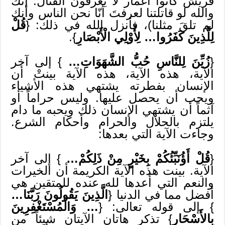
قريش كانوا أغمار لا يعرفون القتال. إنك
والله لو قاتلتنا لعرفتَ أنّا نحن الناس وأنك
لم تلقَ مثلنا)، فأنزل الله في ذلك: {
قُلْ
لِلَّذِينَ كَفَرُوا… لِأُوْلِي الْأَبْصَارِ
}.
{
زُيِّنَ لِلنَّاسِ حُبُّ الشَّهَوَاتِ…
} إلى آخر
الآية، هذه الآية، هذه الآية بينتْ أن
الإنسان بفطرته يشتهي هذه الأشياء
ويحب أن يحصل عليها. وليس حراماً أو
آثماً أن يشتهي الإنسان ذلك ويحبه ما دام
يلتزم بالحلال والحرام وأحكام الشرع.
وجاءت الآية التي بعدها:
{
قُلْ أَؤُنَبِّئُكُمْ بِخَيْرٍ مِنْ ذَلِكُمْ…
} إلى آخر
الآية. بينت هذه الآية الكريمة أن الخيرات
والنعم التي أعدها لله عنده للمتقين هي
أفضل مما في الدنيا {
الَّذِينَ يَقُولُونَ رَبَّنَا…
} إلى قوله تعالى: {
…
وَالْمُسْتَغْفِرِينَ
بِالأََسْحَارِ
} تذكر هاتان الآيتان شيئاً من