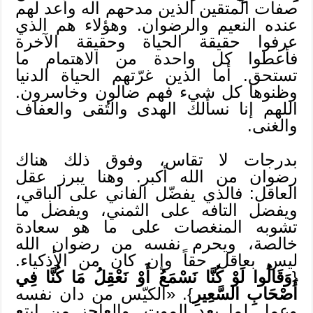
صفات المتقين الذين مدحهم اله وأعد لهم
عنده النعيم والرضوان. وهؤلاء هم الذي
عرفوا حقيقة الحياة وحقيقة الآخرة
فأعطوا كل واحدة من الاهتمام ما
تستحق. أما الذين غرّتهم الحياة الدنيا
وظنوها كل شيء فهم ضالون وخاسرون.
اللهم إنا نسألك الهدى والتُقى والعفاف
والغنى.
بدرجات لا تقاس، وفوق ذلك هناك
رضوان من الله أكبر. وهنا يبرز عقل
العاقل: فالذي يفضّل الفاني على الباقي،
ويفضل التافه على الثمني، ويفضل ما
تشوبه المنغصات على ما هو سعادة
خالصة، ويحرم نفسه من رضوان الله
ليس بعاقل حقاً وإن كان من الأذكياء.
{
وَقَالُوا لَوْ كُنَّا نَسْمَعُ أَوْ نَعْقِلُ مَا كُنَّا فِي
أَصْحَابِ السَّعِيرِ
}. «الكيّس من دان نفسه
وعمل لما بعد الموت. والعاجز من ابتع