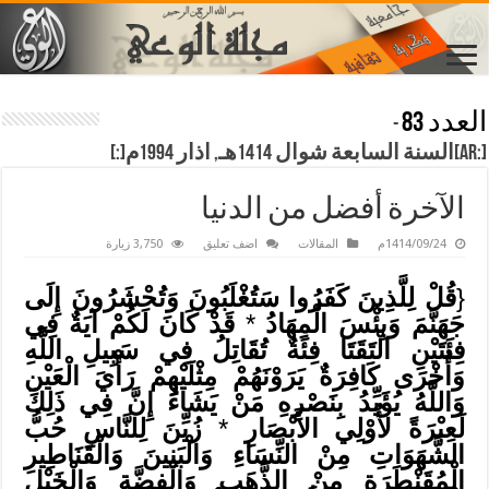
العدد 83
-
[:ar]السنة السابعة شوال 1414هـ, اذار 1994م[:]
الآخرة أفضل من الدنيا
1414/09/24م
المقالات
اضف تعليق
3,750 زيارة
{
قُلْ لِلَّذِينَ كَفَرُوا سَتُغْلَبُونَ وَتُحْشَرُونَ إِلَى
جَهَنَّمَ وَبِئْسَ الْمِهَادُ
*
قَدْ كَانَ لَكُمْ آيَةٌ فِي
فِئَتَيْنِ الْتَقَتَا فِئَةٌ تُقَاتِلُ فِي سَبِيلِ اللَّهِ
وَأُخْرَى كَافِرَةٌ يَرَوْنَهُمْ مِثْلَيْهِمْ رَأْيَ الْعَيْنِ
وَاللَّهُ يُؤَيِّدُ بِنَصْرِهِ مَنْ يَشَاءُ إِنَّ فِي ذَلِكَ
لَعِبْرَةً لأُوْلِي الأَبْصَارِ
*
زُيِّنَ لِلنَّاسِ حُبُّ
الشَّهَوَاتِ مِنْ النِّسَاءِ وَالْبَنِينَ وَالْقَنَاطِيرِ
الْمُقَنْطَرَةِ مِنْ الذَّهَبِ وَالْفِضَّةِ وَالْخَيْلِ