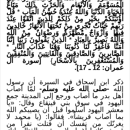
الْمُسَوَّمَةِ وَالأَنْعَامِ وَالْحَرْثِ ذَلِكَ مَتَاعُ
الْحَيَاةِ الدُّنْيَا وَاللَّهُ عِنْدَهُ حُسْنُ الْمَآبِ
*
قُلْ
أَؤُنَبِّئُكُمْ بِخَيْرٍ مِنْ ذَلِكُمْ لِلَّذِينَ اتَّقَوْا عِنْدَ
رَبِّهِمْ جَنَّاتٌ تَجْرِي مِنْ تَحْتِهَا الأَنْهَارُ خَالِدِينَ
فِيهَا وَأَزْوَاجٌ مُطَهَّرَةٌ وَرِضْوَانٌ مِنْ اللَّهِ
وَاللَّهُ بَصِيرٌ بِالْعِبَادِ
*
الَّذِينَ يَقُولُونَ رَبَّنَا إِنَّنَا
آمَنَّا فَاغْفِرْ لَنَا ذُنُوبَنَا وَقِنَا عَذَابَ النَّارِ
*
الصَّابِرِينَ وَالصَّادِقِينَ وَالْقَانِتِينَ وَالْمُنْفِقِينَ
وَالْمُسْتَغْفِرِينَ بِالأَسْحَارِ
}
[سورة آل
عمران: 12 ـ 17].
ذكر ابن إسحاق في السيرة أن رسول
الله
-صلى الله عليه وسلم-
لمّا أصاب
أهل بدر ما أصاب ورجع إلى المدينة جمع
اليهود في سوق بني قينقاع وقال: «يا
معشر اليهود أسلموا قبل أن يصيبكم الله
بما أصاب قريشاً». فقالوا: (يا محمد لا
يغرنّك من نفسك أن قتلت نفراً من