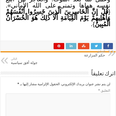
نفسه هواها وتمنى على الله الأماني».
{
قُلْ إِنَّ الْخَاسِرِينَ الَّذِينَ خَسِرُوا أَنْفُسَهُمْ
وَأَهْلِيهِمْ يَوْمَ الْقِيَامَةِ أَلَا ذَلِكَ هُوَ الْخُسْرَانُ
الْمُبِينُ
}.
السابق
حكم المزارعة
التالي
جولة أفق سياسية
اترك تعليقاً
لن يتم نشر عنوان بريدك الإلكتروني.
الحقول الإلزامية مشار إليها بـ
*
التعليق
*