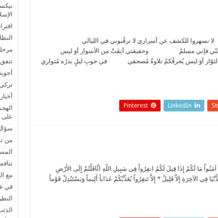
نيكسو
الإسل
اقترا
النظام
 تسهروا للكشف عن أسراري لا ترقُبوني في الليالي
مرحلة
عنّي فإني مسلمٌ وحقيقتي أنِفَتْ من الأسوار أوَ ليس
ّار أوَ ليس يُحرقُكمْ تلاوةُ مُصحفي في جوبِ ليلٍ بدرُه مُتواري
تنفق 
أجوبة
تركي 
أخبار
Pinterest
LinkedIn
S
الهجم
على ل
سؤال
من ثم
المسل
تنافس
مَا لَكُمْ إِذَا قِيلَ لَكُمُ انفِرُواْ فِي سَبِيلِ اللّهِ اثَّاقَلْتُمْ إِلَى الأَرْضِ
مع ال
نْيَا فِي الآخِرَةِ إِلاَّ قَلِيلٌ * إِلاَّ تَنفِرُواْ يُعَذِّبْكُمْ عَذَاباً أَلِيماً وَيَسْتَبْدِلْ قَوْماً
في غر
التطر
الذئب