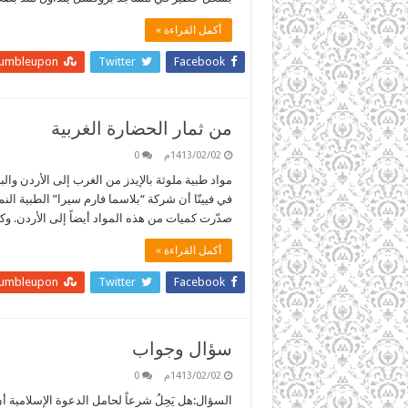
أكمل القراءة »
tumbleupon
Twitter
Facebook
من ثمار الحضارة الغربية
1413/02/02م
0
صدّرت كميات من هذه المواد أيضاً إلى الأردن. 
أكمل القراءة »
tumbleupon
Twitter
Facebook
سؤال وجواب
1413/02/02م
0
السؤال:هل يَحِلُ شرعاً لحامل الدعوة الإسلامية أ