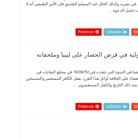
عد في نشره. وكذلك الحال عند المسلم الفاسق فإن الأمر الطبيعي أنه لا
بحث حامل الدعوة …
Pinterest
LinkedIn
S
ولية في فرض الحصار على ليبيا وملحقاته
فيما يلي الكلمة التي ألقاها المهندس عطا أبو الرشتا في الندوة التي عقدت في 18/06/92 في مجمّع النقابات في
قضاء على الخلافة أوائل هذا القرن بفعل الكافر المستعمر والمسبحين
 منذ ذلك التاريخ والكفار المستعمرون …
Pinterest
LinkedIn
S