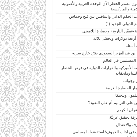
ن مصدر الخطر الآن الوحدة العربية والأصولية
امية والماركسية
ب الحكم الذاتي والتنافس بين فتح وحماس
 الدولي الجديد (1)
 «تعفّن التاريخ» وحضارة اللامعنى
أربعة دولارات وتحصّل ثلاثة!
 أسئلة
بن عبدالعزيز السعودي يغرّد خارج سربه
 المسلمين في العالم
ة الأميركية والقرارات الدولية في فرض الحصار
يبيا وملحقاته
 وجواب
ار الحضارة الغربية
مون وبلجيكا
 على الترميم أم على النفوذ؟
قرآن الكريم
فة تحقيق عربيّة
ف والاعتدال
 في اهاب الخروف! استفيقوا يا مسلمي