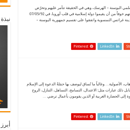
لمي البوسنة – الهرسك، وهي في الحقيقة تتآمر عليهم وتحرّض
الصرب والكروات على احتلال أرضهم وتمزيق دولتهم خوفاً من أن يقيموا دولة إسلامية في قلب أوروبا. في 07/05/92
نبذة
ينة غراتس النمسوية واتفقوا على تقسيم جمهورية البوسنة –
Pinterest
LinkedIn
S
ب، الأصولية… وغالباً ما تُساق ليوصف بها حمَلةُ الدعوة إلى الإسلام
بل ذلك عبارات مثل: الاعتدال، التسامح، التساهل، التنازل، الروح
وة إلى الحضارة الغربية أو الذين يقومون بأعمال ترضي …
Pinterest
LinkedIn
S
أبرز 