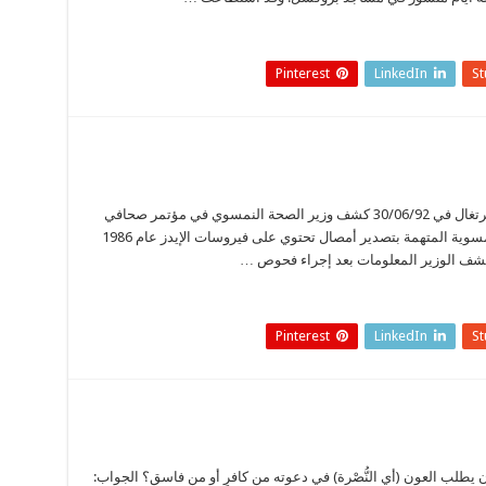
Pinterest
LinkedIn
S
مواد طبية ملوثة بالإيدز من الغرب إلى الأردن والبرتغال في 30/06/92 كشف وزير الصحة النمسوي في مؤتمر صحافي
في فيينّا أن شركة “بلاسما فارم سيرا” الطبية النمسوية المتهمة بتصدير أمصال تحتوي على فيروسات الإيدز عام 1986
وكشف الوزير المعلومات بعد إجراء فحوص …
Pinterest
LinkedIn
S
ن يطلب العون (أي النُّصْرة) في دعوته من كافرٍ أو من فاسق؟ الجواب: