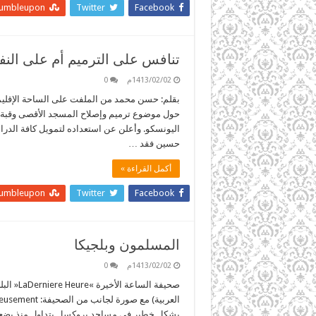
tumbleupon
Twitter
Facebook
تنافس على الترميم أم على النف
1413/02/02م
0
بقلم: حسن محمد من الملفت على الساحة الإقليمية 
حول موضوع ترميم وإصلاح المسجد الأقصى وقبة 
اليونسكو. وأعلن عن استعداده لتمويل كافة الدرا
حسين فقد …
أكمل القراءة »
tumbleupon
Twitter
Facebook
المسلمون وبلجيكا
1413/02/02م
0
بشكل خطير في مساجد بروكسل يتداول منذ بضع