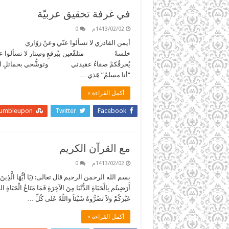
في غرفة تحقيق عربيّة
1413/02/02م
0
أيمن القادري لا تسألوا عنّي وعنْ زوّاري لا
خلسةً متلفّعين ببُرقعٍ وسِتار لا تسألوا 
يُحرقُكمْ صفاءُ عقيدتي وتوشُّحي بحمائلِ الثو
“أنا مسلمٌ” هَذي …
أكمل القراءة »
tumbleupon
Twitter
Facebook
مع القرآن الكريم
1413/02/02م
0
بسم الله الرحمن الرحيم قال تعالى: (يَا أَيُّهَا الَّذِينَ آمَنُواْ 
أَرَضِيتُم بِالْحَيَاةِ الدُّنْيَا مِنَ الآخِرَةِ فَمَا مَتَاعُ الْحَيَاةِ الدُّ
غَيْرَكُمْ وَلاَ تَضُرُّوهُ شَيْئاً وَاللّهُ عَلَى كُلِّ …
أكمل القراءة »