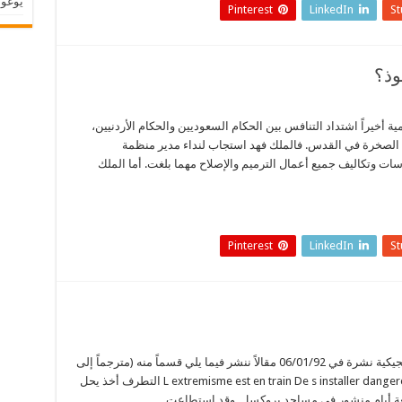
يوغوس
Pinterest
LinkedIn
S
وذ؟
أخيراً اشتداد التنافس بين الحكام السعوديين والحكام الأردنيين،
الصخرة في القدس. فالملك فهد استجاب لنداء مدير منظمة
سات وتكاليف جميع أعمال الترميم والإصلاح مهما بلغت. أما الملك
Pinterest
LinkedIn
S
صحيفة الساعة الأخيرة »LaDerniere Heure« البلجيكية نشرة في 06/01/92 مقالاً ننشر فيما يلي قسماً منه (مترجماً إلى
العربية) مع صورة لجانب من الصحيفة: L extremisme est en train De s installer dangereusement التطرف أخذ يحل
ة أيام منشور في مساجد بروكسل. وقد استطاعت …