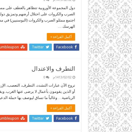
دول المجموعة الأوروبية تتظاهر بالعطف على مس
اجتمع ممثلو الصرب والكروات (البوسنيين) في مد
الهرسك …
أكمل القراءة »
tumbleupon
Twitter
Facebook
التطرف والاعتدال
1413/02/02م
0
تروج الآن عبارات التشدد، التطرف، التعصب، الإرها
أو الذين يقومون بأعمال لا يرضى عنها الغرب. ويقا
الرياضية… وغالباً ما تساق ليوصف بها حملة الدع
أكمل القراءة »
tumbleupon
Twitter
Facebook