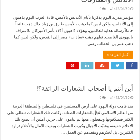
1412/04/30م
0
مؤتمر مدريد اليوم يذكرنا بأيام الأندلس بالأمس، قادة العرب اليوم يذهبون
إلى الأندلس، ولكن ليس كما ذهب بالأمس طارق بن زياد. ذاك ذهب فاتحاً
حاملاً رسالة هداية للعالمين، وهؤلاء ذاهبون أذلاء بأمر الأميركان للاعتراف
باليهودي الغاصب. قبلهم ذهب «سادات» مصر إلى القدس، ولكن ليس كما
ذهب عمر بن الخطاب رضي …
أكمل القراءة »
أين أنتم يا أصحاب الشعارات الزائفة؟!
1412/04/30م
0
منذ قامت دولة اليهود على أرض المسلمين في فلسطين والمنطقة العربية
من العالم الاسلامي تَعجُّ بالشعارات الطنانة، وكانت تلك الشعارات تنطلي على
الكثير فيصدّقونها وينفعلون معها ثم ينامون على حرير، آملين أن تصبح تلك
الأحلام حقيقة، وشبّت الأجيال وكبرت الشعارات وبقيت الآمال والأحلام تراود
الكثيرين، بل تُخدّرهم وتقعدهم عن العمل …