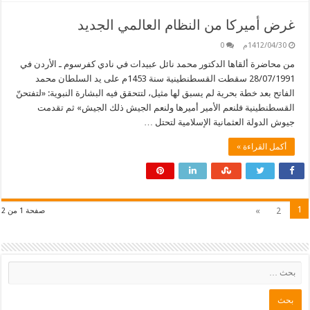
غرض أميركا من النظام العالمي الجديد
1412/04/30م
0
من محاضرة ألقاها الدكتور محمد نائل عبيدات في نادي كفرسوم ـ الأردن في
28/07/1991 سقطت القسطنطينية سنة 1453م على يد السلطان محمد
الفاتح بعد خطة بحرية لم يسبق لها مثيل، لتتحقق فيه البشارة النبوية: «لتفتحنّ
القسطنطينية فلنعم الأمير أميرها ولنعم الجيش ذلك الجيش» ثم تقدمت
جيوش الدولة العثمانية الإسلامية لتحتل …
أكمل القراءة »
1
»
2
صفحة 1 من 2