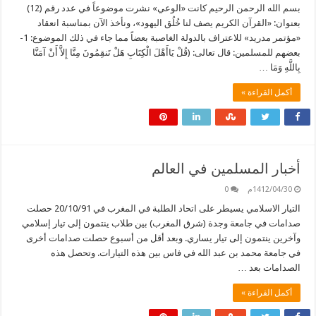
بسم الله الرحمن الرحيم كانت «الوعي» نشرت موضوعاً في عدد رقم (12)
بعنوان: «القرآن الكريم يصف لنا خُلُق اليهود»، ونأخذ الآن بمناسبة انعقاد
«مؤتمر مدريد» للاعتراف بالدولة الغاصبة بعضاً مما جاء في ذلك الموضوع: 1-
بعضهم للمسلمين: قال تعالى: (قُلْ يَاأَهْلَ الْكِتَابِ هَلْ تَنقِمُونَ مِنَّا إِلاَّ أَنْ آمَنَّا
بِاللَّهِ وَمَا …
أكمل القراءة »
أخبار المسلمين في العالم
1412/04/30م
0
التيار الاسلامي يسيطر على اتحاد الطلبة في المغرب في 20/10/91 حصلت
صدامات في جامعة وجدة (شرق المغرب) بين طلاب ينتمون إلى تيار إسلامي
وآخرين ينتمون إلى تيار يساري. وبعد أقل من أسبوع حصلت صدامات أخرى
في جامعة محمد بن عبد الله في فاس بين هذه التيارات. وتحصل هذه
الصدامات بعد …
أكمل القراءة »