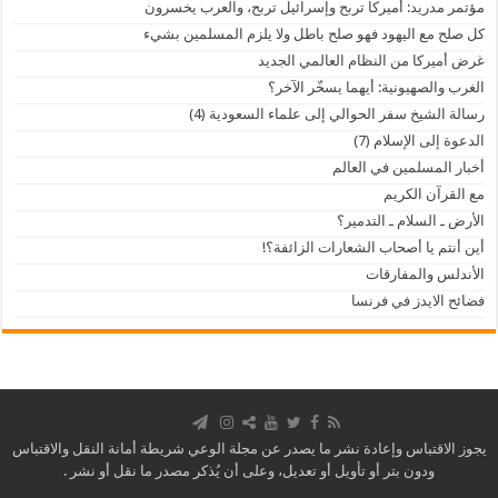
مؤتمر مدريد: أميركا تربح وإسرائيل تربح، والعرب يخسرون
كل صلح مع اليهود فهو صلح باطل ولا يلزم المسلمين بشيء
غرض أميركا من النظام العالمي الجديد
الغرب والصهيونية: أيهما يسخّر الآخر؟
رسالة الشيخ سفر الحوالي إلى علماء السعودية (4)
الدعوة إلى الإسلام (7)
أخبار المسلمين في العالم
مع القرآن الكريم
الأرض ـ السلام ـ التدمير؟
أين أنتم يا أصحاب الشعارات الزائفة؟!
الأندلس والمفارقات
فضائح الايدز في فرنسا
يجوز الاقتباس وإعادة نشر ما يصدر عن مجلة الوعي شريطة أمانة النقل والاقتباس
ودون بتر أو تأويل أو تعديل، وعلى أن يُذكر مصدر ما نقل أو نشر .