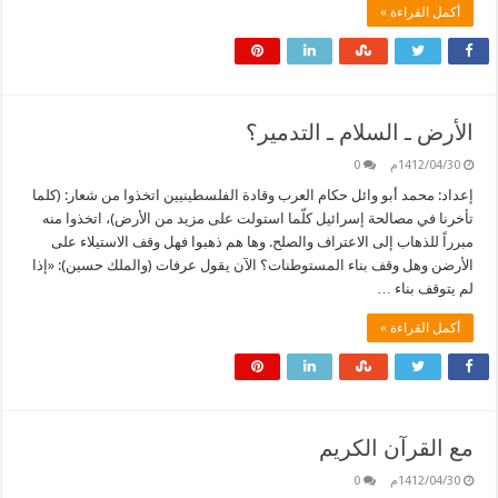
أكمل القراءة »
الأرض ـ السلام ـ التدمير؟
1412/04/30م
0
إعداد: محمد أبو وائل حكام العرب وقادة الفلسطينيين اتخذوا من شعار: (كلما
تأخرنا في مصالحة إسرائيل كلّما استولت على مزيد من الأرض)، اتخذوا منه
مبرراً للذهاب إلى الاعتراف والصلح. وها هم ذهبوا فهل وقف الاستيلاء على
الأرضن وهل وقف بناء المستوطنات؟ الآن يقول عرفات (والملك حسين): «إذا
لم يتوقف بناء …
أكمل القراءة »
مع القرآن الكريم
1412/04/30م
0