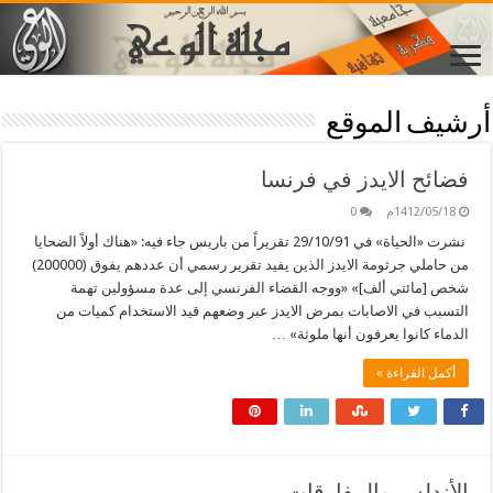
أرشيف الموقع
فضائح الايدز في فرنسا
1412/05/18م
0
نشرت «الحياة» في 29/10/91 تقريراً من باريس جاء فيه: «هناك أولاً الضحايا
من حاملي جرثومة الايدز الذين يفيد تقرير رسمي أن عددهم يفوق (200000)
شخص [مائتي ألف]» «ووجه القضاء الفرنسي إلى عدة مسؤولين تهمة
التسبب في الاصابات بمرض الايدز عبر وضعهم قيد الاستخدام كميات من
الدماء كانوا يعرفون أنها ملوثة» …
أكمل القراءة »
الأندلس والمفارقات