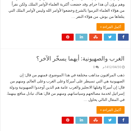
وهم يروْن أن هذا حرام. وقد حضعت أكثرية العلماء لأوامر الملك. ولكن نفراً
من هؤلاء العلماء التزموا بالشرع وخضعوا لأوامر الله وليس لأوامر الملك التي
يتلقاها من بوش. من هؤلاء النفر …
أكمل القراءة »
الغرب والصهيونية: أيهما يسخّر الآخر؟
1412/04/30م
0
ذهب المراقبون مذاهب مختلفة في هذا الموضوع، فمنهم من قال: إن
الصهيونية هي التي تسيطر على أميركا وعلى الغرب وعلى العالم. ومنهم من
قال: إن أميركا وقبلها الانجليز والغرب عامة هم الذين أوجدوا الصهيونية ودولة
إسرائيل لخدمة مصالحهم وسياساتهم. ومنهم من قال: هناك تبادل منافع بينهما.
في المقال التالي يحاول …
أكمل القراءة »