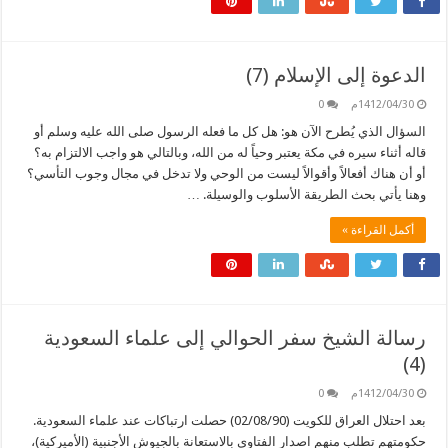
الدعوة إلى الإسلام (7)
1412/04/30م
0
السؤال الذي يُطرح الآن هو: هل كل ما فعله الرسول صلى الله عليه وسلم أو
قاله أثناء سيره في مكة يعتبر وحياً له من الله، وبالتالي هو واجب الالتزام به؟
أو أن هناك أفعالاً وأقوالاً ليست من الوحي ولا تدخل في مجال وجوب التأسي؟
وهنا يأتي بحث الطريقة الأسلوب والوسيلة. …
أكمل القراءة »
رسالة الشيخ سفر الحوالي إلى علماء السعودية
(4)
1412/04/30م
0
بعد احتلال العراق للكويت (02/08/90) حصلت ارتباكات عند علماء السعودية.
حكومتهم تطلب منهم اصدار الفتاوى بالاستعانة بالجيوش الأجنبية (الأميركية)،