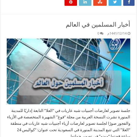
أخبار المسلمين في العالم
1441/12/14م
0
جلسة تصوير لعارضات أجنبيات شبه عاريات في “العلا” التابعة إداريًا للمدينة
المنورة نشرت النسخة العربية من مجلة “فوغ” الشهيرة المتخصصة في الأزياء
والفجور صورًا لجلسة تصوير لعارضات أزياء أجنبيات شبه عاريات في منطقة
“العلا” التي تتبع المدينة المنورة في السعودية تحت عنوان: “كواليس 24
ساعة قضتها “مونو” في تصوير حملتها …