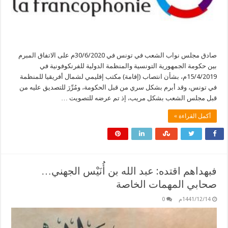
صادق مجلس نواب الشعب في تونس في 30/6/2020م على الاتفاق المبرم
بين حكومة الجمهورية التونسية والمنظمة الدولية للفرنكوفونية في
15/4/2019م، بشأن انتصاب (إقامة) مكتب إقليمي لشمال أفريقيا للمنظمة
في تونس، وقد أبرم بشكل سري من قبل الحكومة، ومُرِّرَ للتصديق عليه من
قبل مجلس الشعب بشكل مريب، إذ تم عرضه للتصويت …
أكمل القراءة »
فبهداهم اقتده: عبد الله بن أُنَيْس الجهني…
صحابي المهمات الخاصة
1441/12/14م
0