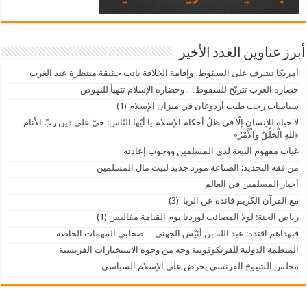
أبرز عناوين العدد الأخير
أمريكا تشرف على السقوط، وإقامة الخلافة باتت حقيقة منتظرة عند الغرب
حضارة الغرب تترنّح للسقوط… وحضارة الإسلام تتهيأُ للنهوض
سياسات رجب طيب أردوغان في ميزان الإسلام (1)
لا حياة للإنسان إلّا في ظلّ أحكام الإسلام يا أيّها النّاس: حيّ على دين ربّ الأنام
﴿للهِ الْخَلْقُ وَالْأَمْرُ﴾
غياب مفهوم البيعة لدى المسلمين ووجوب إعادته
من فقه التجديد: الصناعة مورد جديد لبيت مال المسلمين
أخبار المسلمين في العالم
مع القرآن الكريم فائدة عن الربا (3)
رياض الجنة: لولا المصائب لوردنا يوم القيامة مفاليس (1)
فبهداهم اقتده: عبد الله بن أُنَيْس الجهني… صحابي المهمات الخاصة
المنظمة الدولية للفرنكوفونية وجه من وجوه الاستخبارات الفرنسية
مجلس الشيوخ الفرنسي يحرض على الإسلام السياسي