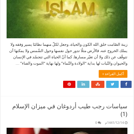
زينة الصّامت خلق الله الكون والحياة، وجعل لكلّ منهما نظامًا يسير وَفقه ولا
يملك الخروج عنه. فالأرض مثلًا تدور حول نفسها وحول الشّمس ولا يمكنها أن
تتوقّف عن ذلك ولا أن تغيّر مسارها. كما أنّ الحياة التي تتجسّد في الإنسان
والحيوان والنّبات لها بداية “الولادة والنّماء” ولها نهاية “الموت والفناء” …
أكمل القراءة »
سياسات رجب طيب أردوغان في ميزان الإسلام
(1)
1441/12/14م
0