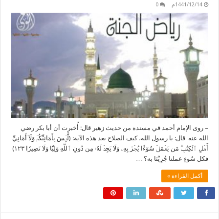
1441/12/14م
0
– روى الإمام أحمد في مسنده من حديث زهير قال: أُخبرت أن أبا بكر رضي
الله عنه قال: يا رسول الله، كيف الصلاح بعد هذه الآية: (لَّيۡسَ بِأَمَانِيِّكُمۡ وَلَآ أَمَانِيِّ
أَهۡلِ ٱلۡكِتَٰبِۗ مَن يَعۡمَلۡ سُوٓءٗا يُجۡزَ بِهِۦ وَلَا يَجِدۡ لَهُۥ مِن دُونِ ٱللَّهِ وَلِيّٗا وَلَا نَصِيرٗا ١٢٣)
فكل سُوءٍ عملنا جُزِيْنَا به؟ …
أكمل القراءة »