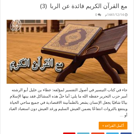
مع القرآن الكريم فائدة عن الربا (3)
1441/12/14م
0
جاء في كتاب التيسير في أصول التفسير لمؤلفه: عطاء بن خليل أبو الرشته
أمير حزب التحرير حفظه الله ما يلي: أما حلّ هذه المشاكل فقد بينها الإسلام
بيانًا شافيًا يجعل الإنسان يشعر بالطمأنينة الاقتصادية في جميع مناحي الحياة
وينتفع بالثروات انتفاعًا يضمن العيش السليم ورغد العيش دون استعباد العباد
أو …
أكمل القراءة »