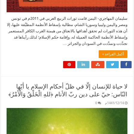
سليمان المهاجري- اليمن قامت ثورات الربيع العربي في 2011م في تونس
ومصر واليمن وليبيا وسوريا الشام، مطالبة بإسقاط الأنظمة المطبَّقة عليها، إلا
أن هذه الثورات لم تحقق أهدافها بالانعتاق من هيمنة الغرب الكافر المستعمر
وإسقاط الأنظمة الحاكمة العميلة له، وإقامة حكم الإسلام؛ لذلك رأيناها قد
تجدَّدت وتمدَّدت في السودان والجزائر …
أكمل القراءة »
لا حياة للإنسان إلّا في ظلّ أحكام الإسلام يا أيّها
النّاس: حيّ على دين ربّ الأنام ﴿للهِ الْخَلْقُ وَالْأَمْرُ﴾
1441/12/14م
0