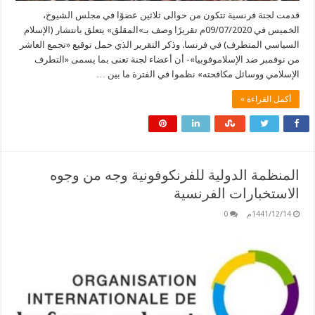
قدمت لجنة فرنسية تتكون من حوالى ثلاثين عضوًا في مجلس الشيوخ،
الخميس في 09/07/2020م تقريرًا وصف بـ»المقلق» يتعلق بانتشار (الإسلام
السياسي المتطرف) في فرنسا. وذكر التقرير الذي حمل توقيع «تجمع العاشر
من نوفمبر ضد الإسلاموفوبيا»- أن أعضاء لجنة تعنى بما يسمى «التطرف
الإسلامي ووسائل مكافحته» نظموا في الفترة ما بين …
أكمل القراءة »
المنظمة الدولية للفرنكوفونية وجه من وجوه
الاستخبارات الفرنسية
1441/12/14م
0