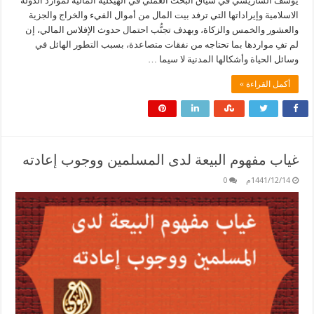
يوسف الساريسي في سياق البحث العملي في الهيكلية المالية لموارد الدولة
الاسلامية وإيراداتها التي ترفد بيت المال من أموال الفيء والخراج والجزية
والعشور والخمس والزكاة، وبهدف تجنُّب احتمال حدوث الإفلاس المالي، إن
لم تفِ مواردها بما تحتاجه من نفقات متصاعدة، بسبب التطور الهائل في
وسائل الحياة وأشكالها المدنية لا سيما …
أكمل القراءة »
غياب مفهوم البيعة لدى المسلمين ووجوب إعادته
1441/12/14م
0