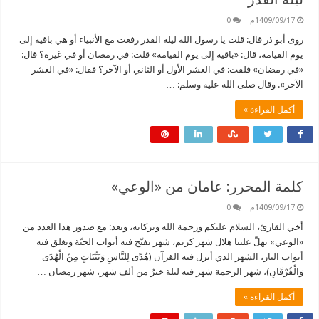
1409/09/17م
0
روى أبو ذر قال: قلت يا رسول الله ليلة القدر رفعت مع الأنبياء أو هي باقية إلى
يوم القيامة، قال: «باقية إلى يوم القيامة» قلت: في رمضان أو في غيره؟ قال:
«في رمضان» فلقت: في العشر الأول أو الثاني أو الآخر؟ فقال: «في العشر
الآخر». وقال صلى الله عليه وسلم: …
أكمل القراءة »
كلمة المحرر: عامان من «الوعي»
1409/09/17م
0
أخي القارئ، السلام عليكم ورحمة الله وبركاته، وبعد: مع صدور هذا العدد من
«الوعي» يهلّ علينا هلال شهر كريم، شهر تفتّح فيه أبواب الجنّة وتغلق فيه
أبواب النار، الشهر الذي أنزل فيه القرآن (هُدًى لِلنَّاسِ وَبَيِّنَاتٍ مِنْ الْهُدَى
وَالْفُرْقَانِ)، شهر الرحمة شهر فيه ليلة خيرٌ من ألف شهر، شهر رمضان …
أكمل القراءة »