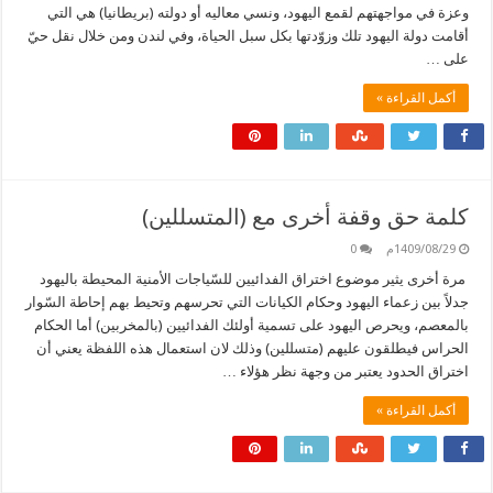
وعزة في مواجهتهم لقمع اليهود، ونسي معاليه أو دولته (بريطانيا) هي التي
أقامت دولة اليهود تلك وزوّدتها بكل سبل الحياة، وفي لندن ومن خلال نقل حيّ
على …
أكمل القراءة »
كلمة حق وقفة أخرى مع (المتسللين)
1409/08/29م
0
مرة أخرى يثير موضوع اختراق الفدائيين للسّياجات الأمنية المحيطة باليهود
جدلاً بين زعماء اليهود وحكام الكيانات التي تحرسهم وتحيط بهم إحاطة السّوار
بالمعصم، ويحرص اليهود على تسمية أولئك الفدائيين (بالمخربين) أما الحكام
الحراس فيطلقون عليهم (متسللين) وذلك لان استعمال هذه اللفظة يعني أن
اختراق الحدود يعتبر من وجهة نظر هؤلاء …
أكمل القراءة »