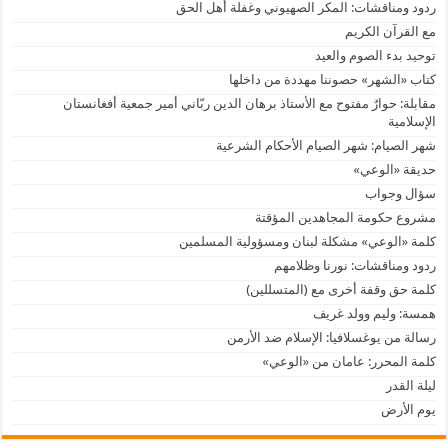
ردود ومناقشات: المكر الصهيوني وغفلة أهل الحق
مع القرآن الكريم
توحيد بدء الصوم والعيد
كتاب «الشهر» حصوننا مهددة من داخلها
مقابلة: حوارٌ مفتوح مع الأستاذ برهان الدين ربّاني أمير جمعية أفغانستان
الإسلامية
شهر الصيام: شهر الصيام الأحكام الشرعية
حديقة «الوعي»
سؤال وجواب
مشروع حكومة المجاهدين المؤقتة
كلمة «الوعي» مشكلة لبنان ومسؤولية المسلمين
ردود ومناقشات: نورنا وظلامهم
كلمة حق وقفة أخرى مع (المتسللين)
همسة: وليم وولد غريف
رسالة من يوغسلافيا: الإسلام ضد الأرمن
كلمة المحرر: عامان من «الوعي»
ليلة القدر
يوم الأرض