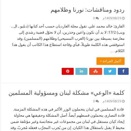
ردود ومناقشات: نورنا وظلامهم
1409/08/29م
0
القارئ: خالد محمد علي. تقول مجلة الغارديان حسب أحد كتابها (دبليو ـ ال ـ
ويب) 17/2: لا بد أن نكون واعين وحذرين، أن لا نحوّل قضية رشدي إلى
معارضة بسيطة بين نورنا (الغرب المسيحي) وظلامهم (المسلمين). وقد
استوقفني هذه الكلمة طويلاً، فبأي وقاحة استطاع هذا الكاتب أن يقول هذا
الكلام. …
أكمل القراءة »
كلمة «الوعي» مشكلة لبنان ومسؤولية المسلمين
1409/08/29م
0
قادة المسلمين في لبنان يتحملون الوزر الأكبر في هذه المشكلة المزمنة.
قادة النصارى يتحملون قسطهم أيضاً. أصل المشكلة وحقيقتها هي محاولة
إيجاد كيان مستقل في لبنان من مجموعات غير متجانسة وغير مؤتلفة ضمن
محيط لا يقبل باستقلال هذا الكيان. إن من يُجرب المجرَّب فعقله مُجربّ. وقد