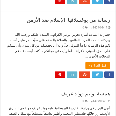
رسالة من يوغسلافيا: الإسلام ضد الأرمن
1409/09/17م
0
حضرات السادة أسرة تحرير الوعي الكرام… السلام عليكم ورحمة الله
وبركاته، الحمد لله رب العالمين والصلاة والسلام على سيِّد المرسلين أكتب
لكم هذه الرسالة داعياً المولى جلَّ وعلا أن يحفظكم من كل سوء، وأن يثبتكم
على الحق. اخوتي الأعزاء… لما رأيت في مجلتكم ما كنت أبحث عنه في
المجلات الأخرى …
أكمل القراءة »
همسة: وليم وولد غريف
1409/08/29م
0
أنهى الوزير في وزارة الخارجية البريطانية وليم وولد غريف جولة في الشرق
الأوسط زار خلالها فلسطين المحتلة وأظهر تعاطفاً مصطنعاً مع سكان الضفة