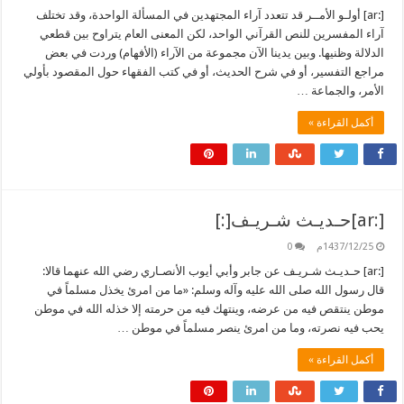
[:ar] أولـو الأمــر قد تتعدد آراء المجتهدين في المسألة الواحدة، وقد تختلف
آراء المفسرين للنص القرآني الواحد، لكن المعنى العام يتراوح بين قطعي
الدلالة وظنيها. وبين يدينا الآن مجموعة من الآراء (الأفهام) وردت في بعض
مراجع التفسير، أو في شرح الحديث، أو في كتب الفقهاء حول المقصود بأولي
الأمر، والجماعة …
أكمل القراءة »
[:ar]حـديـث شـريـف[:]
1437/12/25م
0
[:ar] حـديـث شـريـف عن جابر وأبي أيوب الأنصـاري رضي الله عنهما قالا:
قال رسول الله صلى الله عليه وآله وسلم: «ما من امرئ يخذل مسلماً في
موطن ينتقص فيه من عرضه، وينتهك فيه من حرمته إلا خذله الله في موطن
يحب فيه نصرته، وما من امرئ ينصر مسلماً في موطن …
أكمل القراءة »