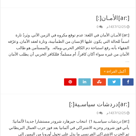
[:ar]الأمـان[:]
1437/12/25م
0
[:ar] الأمـان الأمان في اللغة: عدم توقع مكروه في الزمن الآتي. ويَردُ تارة
اسماً للحالة التي يكون عليها الإنسان من الطمأنينة، وتارة لعقد الأمان. وعرّفه
الفقهاء بأنه رفع استباحة دم الكافر الحربي وماله. والمستأمن هو طالب
الأمان من غيره سواء أكان كافراً، أم مسلماً؛ فللكافر الحربي أن يطلب الأمان
…
أكمل القراءة »
[:ar]دردشات سياسـية[:]
1437/12/25م
0
[:ar] دردشات سياسـية 1) انتخاب جيرهارد شرودر مستشارا جديدا لألمانيا:
يأتي فوز شرودر وحزبه الاشتراكي في ألمانيا بعد فوز حزب العمال البريطاني
ثم الحزب الاشتراكي الفرنسي ما يدل على تحول أوروبا من اليمين إلى