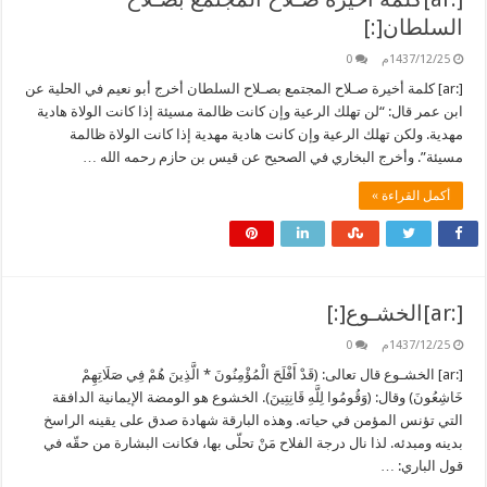
السلطان[:]
1437/12/25م
0
[:ar] كلمة أخيرة صـلاح المجتمع بصـلاح السلطان أخرج أبو نعيم في الحلية عن
ابن عمر قال: “لن تهلك الرعية وإن كانت ظالمة مسيئة إذا كانت الولاة هادية
مهدية. ولكن تهلك الرعية وإن كانت هادية مهدية إذا كانت الولاة ظالمة
مسيئة”. وأخرج البخاري في الصحيح عن قيس بن حازم رحمه الله …
أكمل القراءة »
[:ar]الخشـوع[:]
1437/12/25م
0
[:ar] الخشـوع قال تعالى: (قَدْ أَفْلَحَ الْمُؤْمِنُونَ * الَّذِينَ هُمْ فِي صَلَاتِهِمْ
خَاشِعُونَ) وقال: (وَقُومُوا لِلَّهِ قَانِتِينَ). الخشوع هو الومضة الإيمانية الدافقة
التي تؤنس المؤمن في حياته. وهذه البارقة شهادة صدق على يقينه الراسخ
بدينه ومبدئه. لذا نال درجة الفلاح مَنْ تحلّى بها، فكانت البشارة من حقّه في
قول الباري: …