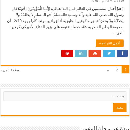
1437/12/25م
0
[:ar] أخبار المسلمين في العالم قـالَ الله تعـالى: (إِنَّمَا الْمُؤْمِنُونَ إِخْوَةٌ) قال
رسول الله صلى الله عليه وآله وسلم: «المسلمُ أخو المسلمِ لا يظلمُهُ ولا
يخذُلـُهُ ولا يَحقرُهُ». جولة كوهين الخليجية أذاع راديو مونت كارلو يوم 12/10 أن
صحيفة الوطن القطرية شنّت حملة عنيفة على وزير الدفاع الأميركي كوهين،
الذي …
أكمل القراءة »
1
»
2
صفحة 1 من 2
نبذة عن مجلة الوعي