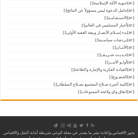
[:ar]حيوية الأمّة الإسلامية[:]
[:ar]حامل الدعوة ليس مسؤولاً عن النتائج[:]
[:ar]الاستـقـامـة[:]
[:ar]أخبار المسلمين في العالم[:]
[:ar]بدء إسـلام الأنصـار وبيعة العقبة الأولى[:]
[:ar]دردشات سياسـية[:]
[:ar]الأمـان[:]
[:ar]حـديـث شـريـف[:]
[:ar]أولـو الأمــر[:]
[:ar]القيادة الفكرية والإمارة والطاعة[:]
[:ar]الخشـوع[:]
[:ar]كلمة أخيرة صـلاح المجتمع بصـلاح السلطان[:]
[:ar]اتفاق واي ولائحة الممنوعات[:]
يجوز الاقتباس وإعادة نشر ما يصدر عن مجلة الوعي شريطة أمانة النقل والاقتباس