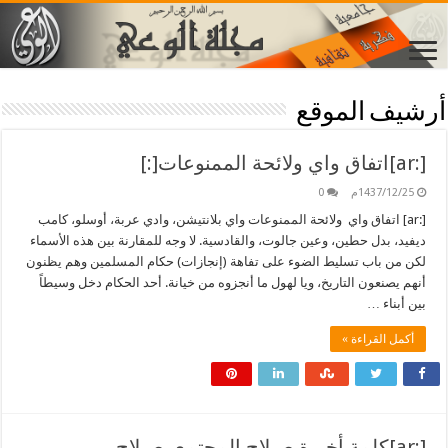
أرشيف الموقع
[:ar]اتفاق واي ولائحة الممنوعات[:]
1437/12/25م
0
[:ar] اتفاق واي ولائحة الممنوعات واي بلانتيشن، وادي عربة، أوسلو، كامب
ديفيد، بدل حطين، وعين جالوت، والقادسية. لا وجه للمقارنة بين هذه الأسماء
لكن من باب تسليط الضوء على تفاهة (إنجازات) حكام المسلمين وهم يظنون
أنهم يصنعون التاريخ، ويا لهول ما أنجزوه من خيانة. أحد الحكام دخل وسيطاً
بين أبناء …
أكمل القراءة »
[:ar]كلمة أخيرة صـلاح المجتمع بصـلاح