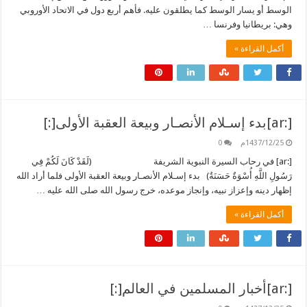
الوسط أو يسار الوسط كما يطلقون عليه. فأهم أربع دول في الاتحاد الأوروبي
وهي: بريطانيا وفرنسا …
أكمل القراءة »
[:ar]بدء إسـلام الأنصـار وبيعة العقبة الأولى[:]
1437/12/25م
0
[:ar] في رحاب السيرة النبوية الشريفة (لَقَدْ كَانَ لَكُمْ فِي
رَسُولِ اللَّهِ أُسْوَةٌ حَسَنَةٌ) بدء إسـلام الأنصـار وبيعة العقبة الأولى فلما أراد الله
إظهار دينه وإعزاز نبيه، وإنجاز موعده، خرج رسول الله صلى الله عليه …
أكمل القراءة »
[:ar]أخبار المسلمين في العالم[:]