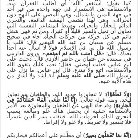
كما تقول: استغفر الله: أي اطلب الغفران منه.
والاستقامة هي الاستمرار في جهة واحدة من غير أخذ
في جهة اليمين والشمال، وهي المضي على النهج دون
انحراف، وهي لهذا تقتضي اليقظة الدائمة، والتحري
الدائم للحلال والحرام، وضبط المشاعر النفسية التي
تحاول أن تميل بالسير قليلاً أو كثيراً، ومن ثم فهي شغل
دائم في كل حركة من حركات الحياة. جاء في صحيح
مسلم عن سفيان بن عبد الله الثقفي قال: قلت يا
رسول الله قل لي في الإسلام قولاً لا أسأل عنه أحداً
بعدك. قال: «
قل آمنت بالله ثم استقم
». وروى الدارمي
في مسنده عن عثمان بن حاضر الأزدي قال: دخلت على
ابن عباس فقلت أوصني. فقال: نعم، عليك بتقوى الله
والاستقامة، اتبع ولا تبتدع. قال ابن عباس: ما نزل على
رسول الله
صلى الله عليه وسلم
آية أشد ولا أشق من
هذه الآية عليه.
(
وَلَا تَطْغَوْا
): لا تتجاوزوا حدود الله، والطغيان هو تجاوز
الحد، ومنه قوله تعالى: (
إِنَّا لَمَّا طَغَى الْمَاءُ حَمَلْنَاكُمْ فِي
الْجَارِيَةِ
) وقد جاء النهي عن الطغيان والمجاوزة بعد الأمر
بالاستقامة خشية أن يحصل هناك غلو ومبالغة بسبب
التحري الدائم لحرمات الله، فينقلب يسر الدين عسراً،
فلا تقصير ولا تفريط، ولا غلو ولا إفراط.
(
إِنَّهُ بِمَا تَعْمَلُونَ بَصِيرٌ
) أي مطّـلع على أعمالكم فيجازيكم