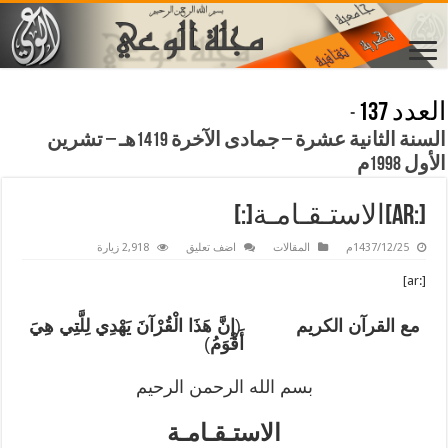
العدد 137
-
السنة الثانية عشرة – جمادى الآخرة 1419هـ – تشرين
الأول 1998م
[:ar]الاستـقـامـة[:]
1437/12/25م
المقالات
اضف تعليق
2,918 زيارة
[:ar]
مع القرآن الكريم
(
إِنَّ هَذَا الْقُرْآنَ يَهْدِي لِلَّتِي هِيَ
أَقْوَمُ
)
بسم الله الرحمن الرحيم
الاستـقـامـة