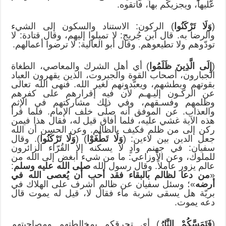
عليها، ويجزيكم بها، فاتقوه.
(
وَلَا تَرْكَنُوا
) الركون: الاستناد والسكون إلى الشيء
والرضا به. قال ابن جُريج: لا تميلوا إليهم، وقال قتادة: لا
تودّوهم ولا تطيعوهم. وقال أبو العالية: لا ترضوا أعمالهم.
(
إِلَى الَّذِينَ ظَلَمُوا
) أي أهل الشرك والمعاصي، الطغاة
الجبارون، أصحاب القوة والجبروت، الذين يقهرون العباد
بقوتهم وبطشهم، ويعبّدونهم لغير الله. فنهى الله تعالى
عن الركـون إليـهـم لأن فيه إقرارهم على كفرهم
وظلمهم وفسـقهم، وفي ذلك مشاركتهم في الإثم
والعذاب. عن الموفق أنه صلّى خلف الإمام. فلما قرأ
هذه الآية غشي عليه، فلما أفاق قيل له، فقال هذا فيمن
ركن إلى من ظلم فكيف بالظالم. وعن الحسن أن الله
جعل الدين بين لاءين: (
وَلَا تَطْغَوْا
) (
وَلَا تَرْكَنُوا
). وقال
سفيان: في جهنم وادٍ لا يسكنه إلا القُرّاء الزائرون
للملوك، وعن الأوزاعي: ما من شيء أبغض إلى الله من
عالم يزور عاملاً. وقال رسول الله
صلى الله عليه وسلم
:
«
من دعا لظالم بالبقاء فقد أحب
أن يُعصى الله في
أرضه
»؛ وسئل سفيان عن ظالم أشرف على الهلاك في
بريّة هل يسقى شربة ماء فقال لا، قيل له يموت قال
دعه يموت.
(
فَتَمَسَّكُمْ النَّارُ
) أي تحرقكم بمخالطتهم ومصاحبتهم