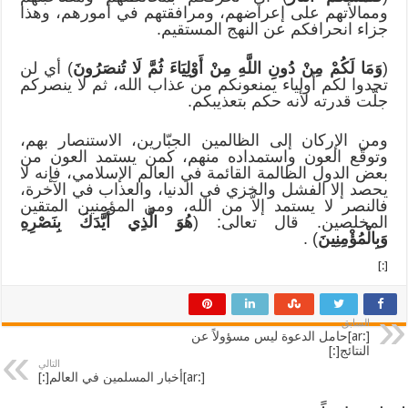
وممالأتهم على إعراضهم، ومرافقتهم في أمورهم، وهذا
جزاء انحرافكم عن النهج المستقيم.
(
وَمَا لَكُمْ مِنْ دُونِ اللَّهِ مِنْ أَوْلِيَاءَ ثُمَّ لَا تُنصَرُونَ
) أي لن
تجدوا لكم أولياء يمنعونكم من عذاب الله، ثم لا ينصركم
جلّت قدرته لأنه حكم بتعذيبكم.
ومن الإركان إلى الظالمين الجبّارين، الاستنصار بهم،
وتوقّع العون واستمداده منهم، كمن يستمد العون من
بعض الدول الظالمة القائمة في العالم الإسلامي، فإنه لا
يحصد إلا الفشل والخزي في الدنيا، والعذاب في الآخرة،
فالنصر لا يستمد إلاّ من الله، ومن المؤمنين المتقين
المخلصين. قال تعالى: (
هُوَ الَّذِي أَيَّدَكَ بِنَصْرِهِ
وَبِالْمُؤْمِنِينَ
) .
[:]
السابق
[:ar]حامل الدعوة ليس مسؤولاً عن
النتائج[:]
التالي
[:ar]أخبار المسلمين في العالم[:]