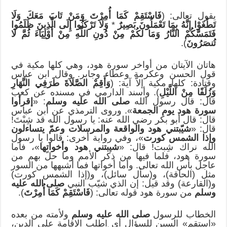
يقول تعالى: (
فَاسْتَقِمْ كَمَا أُمِرْتَ وَمَنْ تَابَ مَعَكَ وَلَا
تَطْغَوْا إِنَّهُ بِمَا تَعْمَلُونَ بَصِيرٌ
*
وَلَا تَرْكَنُوا إِلَى الَّذِينَ ظَلَمُوا
فَتَمَسَّكُمْ النَّارُ وَمَا لَكُمْ مِنْ دُونِ اللَّهِ مِنْ أَوْلِيَاءَ ثُمَّ لَا
تُنصَرُونَ
).
هاتان الآيتان من أواخر سورة هود، وهي كلها مكية في
قول الحسن وعكرمة وعطاء وجابر. وقال ابن عباس
وقتادة: كلها مكية إلاّ آية: (
وَأَقِمْ الصَّلَاةَ طَرَفِي النَّهَارِ
وَزُلَفًا مِنْ اللَّيْلِ
). وأسند الدارمي في مسنده عن كعب
قال: قال رسول الله
صلى الله عليه وسلم
: «
إقرأوا
سورة هود يوم الجمعة
». وروى الترمذي عن ابن عباس
قال: قال أبو بكر رضي الله عنه: يا رسول الله قد شِبْتَ!
قال: «
شيّبتني هود والواقعة والمرسلات وعمّ يتساءلون
وإذا الشمس كورت
»، وفي رواية أخرى: قالوا يا رسول
الله نراك شِبت! قال: «
شيبتني هود وأخواتها
»، فأما
سورة هود، فلما فيها من ذكر الأمم وما حلّ بهم من
عاجل بأس الله تعالى. وأما أخواتها فما أشبهها من السور
مثل (الحاقة)، و(سأل سائل)، و(إذا الشمس كورت)
و(القارعة) وقد قيل: إن الذي شيّب النبي
صلى الله عليه
وسلم
من سورة هود قوله تعالى: (
فَاسْتَقِمْ كَمَا أُمِرْتَ
).
الخطاب للرسول
صلى الله عليه وسلم
ولأمته من بعده
«استقم» السين للسؤال أي اطلب الإقامة على الدين،