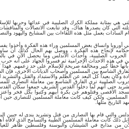
التي هي بمثابة مملكة الكرك الصليبية في عدائها وحربها للإس
ته التي كان يصدرها هناك، وقد تتابعت الاتصالات والمناقشا
ام السادات بعمل مثل هذه اللقاءات بين المشايخ واليهود والن
ي أوروبا وانساق بعض المسلمين وراء هذه الفكرة وأخذوا يف
كامه لإنجاح هذه الفكرة ، ووصل بهم الحال كذلك أن ساوو
الحروب الصليبية، وأحداث الأندلس وما يحصل الآن في بالد ا
ين في هذه الاحداث الإجرامية ثم فسروا الجهاد على أنه حرب
 بأنها خطأ كبير ومخالفة صريحة للإسلام على حد زعمهم. فه
فارق الشاسع بين المسلمين وأصحاب الديانات الأخرى، فإن الفت
ادة وكان بعيدا كل البعد عن الظلم والاستبداد والقتل والتشريد 
حروب الصليبية تري الفارق الشاسع بين معاملة النصارى للم
لتشريد حتى أنهم لما دخلوا القدس الشريف جمعوا سكان القدس
د الأقصى وقتلوهم عن بكرة أبيهم وكتبوا بكل فخر واعتزاز إ
ء المسلمين. ولكن كيف كانت معاملة المسلمين للنصارى حين ا
التاريخ مثلها.
لس والتي قام بها النصارى من قتل وتشريد يندى له جبين البش
بل ذلك كانت معاملة المسلمين الطيبة والتسامح الذي لاقاه أ
الآن من مذابح في الشيشان والبوسنة وفلسطين ظاهر للعي