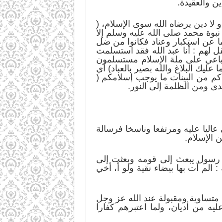
ين والعقيدة.
و لا دين يرضاه الله سوى الإسلام، (
 نبوة محمد صلى الله عليه وسلم إلا
ما عن استكبار وعناد فكانوا من ضل
لهم : أنا عبد الله فقد استسلمت
أتباعي على ملة الإسلام مستسلمون
 عليك البلاغ والله بصير بالعباد) أي
اكم من البينات ما يوجب إسلامكم (
دى ومن الظلمة إلى النور.
ي عاليا عليه ومرتفعا وناسخا فرسالة
 الإسلام.
رسول يبعث إلى قومه وبعثت إلى
لم آت بها بيضاء نقية ولو أ، أخي
ية متساوية ومقبولة عند الله عز وجل
يه من أديان، ولما اعتبرهم كفارا