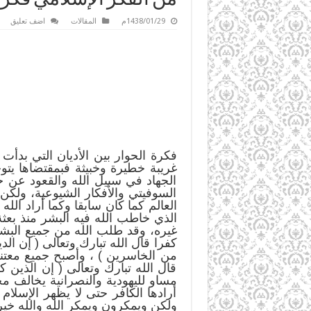
1438/01/29م
المقالات
اضف تعليق
فكرة الحوار بين الأديان التي بدأت 
غريبة خطيرة وخبيثة فبمقتضاها يتو
الجهاد في سبيل الله والقعود عن 
السوفيتي والأفكار الشيوعية، ولكن
العالم كما كان سابقا وكما أراد الل
الذي خاطب الله فيه البشر منذ بعثة
غيره، وقد طلب الله من جميع البشر 
كفرا قال الله تبارك وتعالى ( إن الد
من الخاسرين ) ، وأصبح جميع معتنقي
قال الله تبارك وتعالى ( إن الذين 
مساو لليهودية والنصرانية يخالف م
أرادها الكافر حتى لا يظهر الإسلام
ولكن ويمكرون ويمكر الله والله خير