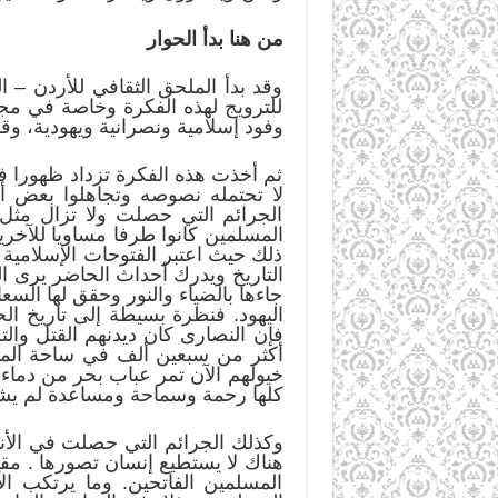
من هنا بدأ الحوار
وقد بدأ الملحق الثقافي للأردن – 
للترويج لهذه الفكرة وخاصة في مجل
وفود إسلامية ونصرانية ويهودية، وق
ثم أخذت هذه الفكرة تزداد ظهورا ف
لا تحتمله نصوصه وتجاهلوا بعض أح
الجرائم التي حصلت ولا تزال مثل 
المسلمين كانوا طرفا مساويا للآخر
ذلك حيث اعتبر الفتوحات الإسلامية
التاريخ ويدرك أحداث الحاضر يرى ال
جاءها بالضياء والنور وحقق لها السع
اليهود. فنظرة بسيطة إلى تاريخ ال
فإن النصارى كان ديدنهم القتل وا
أكثر من سبعين ألف في ساحة المسج
خيولهم الآن تمر عباب بحر من دما
كلها رحمة وسماحة ومساعدة لم يشهد 
وكذلك الجرائم التي حصلت في الأند
هناك لا يستطيع إنسان تصورها . مقا
المسلمين الفاتحين. وما يرتكب 