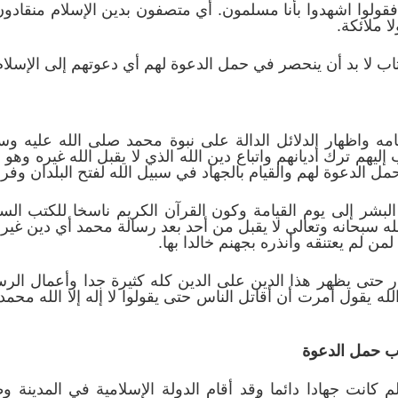
ه فقولوا اشهدوا بأنا مسلمون. أي متصفون بدين الإسلام منقادون
ا ملائكة.
كتاب لا بد أن ينحصر في حمل الدعوة لهم أي دعوتهم إلى الإسلام
مه واظهار الدلائل الدالة على نبوة محمد صلى الله عليه وسل
هم ترك أديانهم واتباع دين الله الذي لا يقبل الله غيره وهو 
ل الدعوة لهم والقيام بالجهاد في سبيل الله لفتح البلدان و
لبشر إلى يوم القيامة وكون القرآن الكريم ناسخا للكتب ال
له سبحانه وتعالى لا يقبل من أحد بعد رسالة محمد أي دين غير د
ن لم يعتنقه وأنذره بجهنم خالدا بها.
كفار حتى يظهر هذا الدين على الدين كله كثيرة جدا وأعمال ا
لله يقول أمرت أن أقاتل الناس حتى يقولوا لا إله إلا الله محم
ب حمل الدعوة
كانت جهادا دائما وقد أقام الدولة الإسلامية في المدينة 