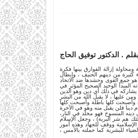
قلم . الدكتور توفيق الحاج
 ومحاولة إزالة الفوارق بينها فكرة
 كثيرة من دينهم الحنيف ، وإبطال
هو جمع القوى وحشدها ضد الاتحاد
 المبدأ الوحيد الصحيح المؤثر في
لا يشاركه في ذلك أي دين وهو الدين
من عليها ، لا يقبل الله من البشر
ان وأصبحت كلها باطلة وأصبحت كلها
ام دينا فلن يقبل منه وهو في الآخرة
 دينه المنسوخ فهو مخلد في النار،
لئك هم شر البرية) ، وجعل الإسلام
الإسلامية ووقف للجهاد وهذه أمور
لضياء للبشرية كما حملته بالأمس ،