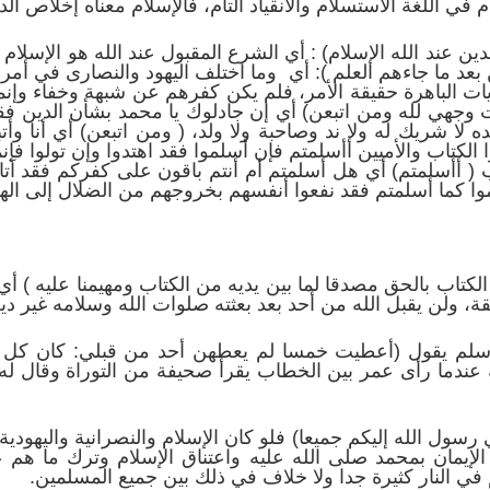
في اللغة الاستسلام والانقياد التام، فالإسلام معناه إخلاص الد
ن عند الله الإسلام) : أي الشرع المقبول عند الله هو الإسلام 
ن بعد ما جاءهم العلم ): أي وما اختلف اليهود والنصارى في أمر
آيات الباهرة حقيقة الأمر، فلم يكن كفرهم عن شبهة وخفاء وإن
جهي لله ومن اتبعن) أي إن جادلوك يا محمد بشأن الدين فقل 
ه لا شريك له ولا ند وصاحبة ولا ولد، ( ومن اتبعن) أي أنا و
 الكتاب والأميين أأسلمتم فإن أسلموا فقد اهتدوا وإن تولوا فإنما
ب ( أأسلمتم) أي هل أسلمتم أم أنتم باقون على كفركم فقد آت
وا كما أسلمتم فقد نفعوا أنفسهم بخروجهم من الضلال إلى اله
ك الكتاب بالحق مصدقا لما بين يديه من الكتاب ومهيمنا عليه ) أ
، ولن يقبل الله من أحد بعد بعثته صلوات الله وسلامه غير دين
 وسلم يقول (أعطيت خمسا لم يعطهن أحد من قبلي: كان كل 
ندما رأى عمر بين الخطاب يقرأ صحيفة من التوراة وقال له : ا
ي رسول الله إليكم جميعا) فلو كان الإسلام والنصرانية واليهود
الإيمان بمحمد صلى الله عليه واعتناق الإسلام وترك ما هم عل
في النار كثيرة جدا ولا خلاف في ذلك بين جميع المسلمين.