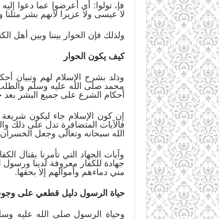
فإ، تولوا: أي أعرضوا عما دعوا إلي
لا عيسى ولا عزيرا لأنهم بشر مثلنا ول
ولذلك فإن الحوار بيننا وبين أهل ال
كيف يكون الحوار
وذلد بشرح الإسلام لهم وتبيان أحكا
محمد صلى الله عليه وسلم والطلب إلي
أحكام الشرع على جميع البشر بعد حم
إن كون الإسلام جاء ليكون شريعة ا
فالآيات المتضافرة تدل على ذلك وال
الله سبحانه وتعالى وجعل الخسران لم
وآيات الجهاد التي تأمرنا بقتال ال
جهادة للكفار معروفة لدينا ورسول ا
مني دماءهم وأموالهم إلا بحقها.
حياة الرسول دليل قطعي على وجو
وحياة الرسول صلى الله عليه وسلم 