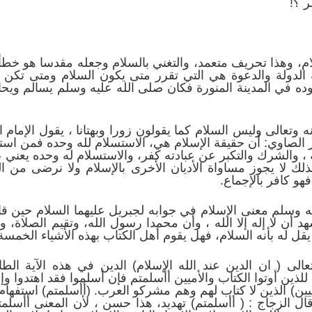
ر ؟!
سلام، وهذا تحريف متعمد، والتغني بالسلام وجعله مقدسا هو خط
لدولة والدعوة هي التي تقرر متى يكون السلام ومتى تكن 
ده في المدينة المنورة فكان صلى الله عليه وسلم يسالم وي
ه وتعالى وليس السلام كما يقولون زورا وبهتانا ، يقول الإمام
ور الصاوي: أن حقيقة الإسلام هي، الاستسلام لله وحده فمن ا
، والشرك والتكبر عن عبادته كفر، والاستسلام له وحده يعني ع
ولذلك لا يجوز مساواة الأديان الأخرى بالإسلام ولا نرضى من ال
هو كافر بالإجماع.
ه وسلم معنى الإسلام في جوابه لجبريل عليهما السلام حين قال
هد أن لا إله إلا الله ، وأن محمدا رسول الله، وتقيم الصلاة،
يقل له بأنه السلام، فهل يقوم أهل الكتاب بهذه الأشياء الخمسة
ى ( ان الدين عند الله الإسلام) الدين في هذه الآية الطاع
لذين أوتوا الكتاب والأميين أأسلمتم فإن أسلموا فقد اهتدوا وإن 
لأميين) الذين لا كتاب لهم وهم مشركو العرب. (أأسلمتم) استفهام
ل الزجاج : ( أأسلمتم) تهديد، هذا حسن ، لأن المعنى أأسلمت