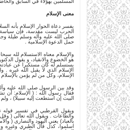
المسلمين بهؤلاء في السابق والحاض
معنى الإسلام
يفسر دعاة الحوار الإسلام بأنه ال
الحرب ليست مقدسة، فإن سياسة ا
صلى الله عليه وآله وسلم طيلة وجو
حمل الدعوة الإسلامية .
والإسلام معناه الاستسلام لله سبحان
هو الخضوع والانقياد، و يقول الدكت
يستسلم له كان مستكبرا عن عبادته 
الإسلام الذي لا يقبل الله غيره . 
الإسلام، وكل من لم يؤمن بالإسلام ف
وقد بين الرسول صلى الله عليه وآل
فقال رسول الله : ( الإسلام: أن تش
البيت إن استطعت إليه سبيلا) ، ولم 
ويقول القرطبي في تفسير قوله تعال
والطاعات . ويقول الله تعالى ( وقل ل
بالعباد) يعني اليهود والنصارى ( وا
اسلموا، كذل قال الطبري وغيره وقا