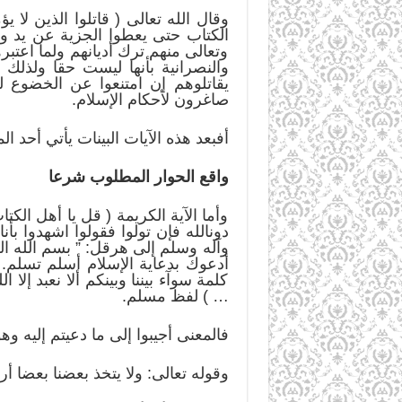
وقال الله تعالى ( قاتلوا الذين لا ي
الكتاب حتى يعطوا الجزية عن يد وه
وتعالى منهم ترك أديانهم ولما اعتبره
والنصرانية بأنها ليست حقا ولذلك 
يقاتلوهم إن امتنعوا عن الخضوع ل
صاغرون لأحكام الإسلام.
أفبعد هذه الآيات البينات يأتي أحد ا
واقع الحوار المطلوب شرعا
وأما الآية الكريمة ( قل يا أهل الكتاب
دونالله فإن تولوا فقولوا اشهدوا 
وآله وسلم إلى هرقل: ” بسم الله ا
أدعوك بدعاية الإسلام أسلم تسلم. 
كلمة سوآء بيننا وبينكم ألا نعبد إلا 
… ) لفظ مسلم.
فالمعنى أجيبوا إلى ما دعيتم إليه وه
وقوله تعالى: ولا يتخذ بعضنا بعضا أر