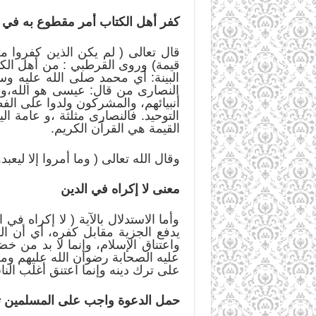
كفر أهل الكتاب أمر مقطوع به في ك
قال تعالى ( لم يكن الذين كفروا م
قيمة) وروى القرطبي : من أهل الكتا
البينة: أي محمد صلى الله عليه و
النصارى من قال: عيسى هو الله،ومن
أنبيائهم، والمشركون ولدوا على الف
التوحيد. فالنصارى مثلثة ،و عامة ا
القيمة هي القرآن الكريم.
وقال الله تعالى ( وما أمروا إلا ليعب
معنى لا إكراه في الدين
وأما الاستدلال بالآية ( لا إكراه ف
يدفع الجزية مقابل كفره، أي أن ال
واعتناق الإسلام، وإنما لا بد من 
عليه الصحابة رضوان الله عليهم ومن 
على ترك دينه وإنما اعتنق أغلب النا
حمل الدعوة واجب على المسلمين تج