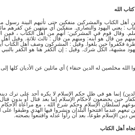
تاب الله
ن أهل الكتاب والمشركين منفكين حتى تأتيهم البينة رسول م
ب : يعني اليهود والنصارى. منفكين أي منتهين عن كفرهم مائلين 
سلم. وقال قوم في المشركين: أنهم من أهل الكتاب ، فمن الي
هم من قال هو ابنه: ومنهم من قال : ثالث ثلاثة. وقيل أهل ال
طرة فكفروا حين بلغوا. وقيل : المشركون وصف أهل الكتاب أيضا، 
ليهود مشبهة، الكل شرك. وقيل : إن الكفر هنا هو الكفر بالنبي
دوا الله مخلصين له الدين حنفاء ) أي ماثلين عن الأديان كلها إلى 
ي الدين) إنما هو في ظل حكم الإسلام لا يكره أحد على ترك دينه
كفار حين يخضعون لأحكام الإسلام إما بعد قتال أو بدون قتال 
خضوعهم لسلطان الإسلام وحكم شرع الله ، مع مراعاة الأحكام 
تبعهم عندما افتتحوا البلدان ونشروا فيها الهدي وطبقوا على ا
س دين الإسلام طوعا، بعد أن رأوا عدله واقتنعوا بصحته.
اه أهل الكتاب