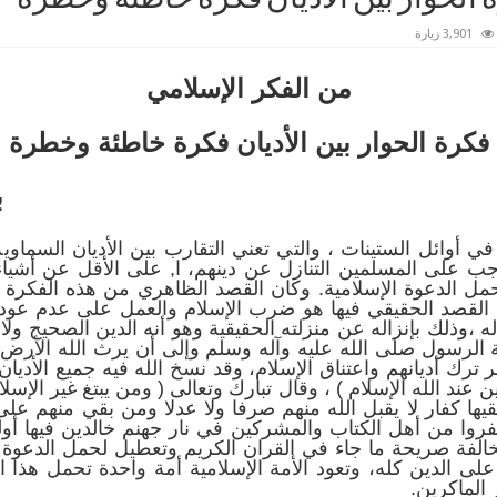
3,901 زيارة
من الفكر الإسلامي
فكرة الحوار بين الأديان فكرة خاطئة وخطرة
ب
في أوائل الستينات ، والتي تعني التقارب بين الأديان السماوية
جب على المسلمين التنازل عن دينهم، ا, على الأقل عن أشياء
حمل الدعوة الإسلامية. وكان القصد الظاهري من هذه الفكرة 
 القصد الحقيقي فيها هو ضرب الإسلام والعمل على عدم عودته
ه له ،وذلك بإنزاله عن منزلته الحقيقية وهو أنه الدين الصحيح و
 الرسول صلى الله عليه وآله وسلم وإلى أن يرث الله الأرض و
ترك أديانهم واعتناق الإسلام، وقد نسخ الله فيه جميع الأدي
ين عند الله الإسلام ) ، وقال تبارك وتعالى ( ومن يبتغ غير الإسل
ها كفار لا يقبل الله منهم صرفا ولا عدلا ومن بقي منهم على
كفروا من أهل الكتاب والمشركين في نار جهنم خالدين فيها أو
خالفة صريحة ما جاء في القران الكريم وتعطيل لحمل الدعوة 
 على الدين كله، وتعود الأمة الإسلامية أمة واحدة تحمل هذا ا
 الماكرين.