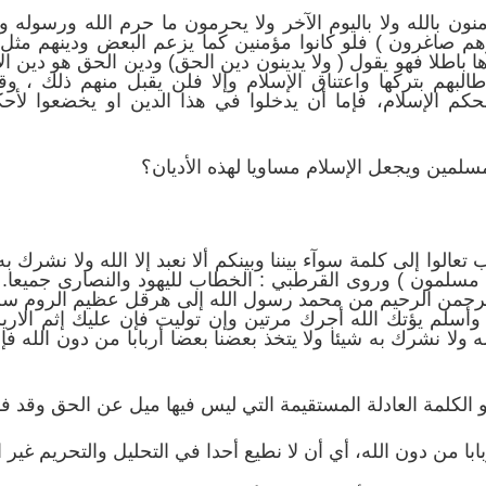
ؤمنون بالله ولا باليوم الآخر ولا يحرمون ما حرم الله ورسوله 
م صاغرون ) فلو كانوا مؤمنين كما يزعم البعض ودينهم مثل 
ا باطلا فهو يقول ( ولا يدينون دين الحق) ودين الحق هو دين الإ
طالبهم بتركها واعتناق الإسلام وإلا فلن يقبل منهم ذلك ، 
حكم الإسلام، فإما أن يدخلوا في هذا الدين او يخضعوا لأحك
لمسلمين ويجعل الإسلام مساويا لهذه الأديان؟
 تعالوا إلى كلمة سوآء بيننا وبينكم ألا نعبد إلا الله ولا نشرك ب
بأنا مسلمون ) وروى القرطبي : الخطاب لليهود والنصارى جميعا
لرحمن الرحيم من محمد رسول الله إلى هرقل عظيم الروم سلام
وأسلم يؤتك الله أجرك مرتين وإن توليت فإن عليك إثم الاريسي
الله ولا نشرك به شيئا ولا يتخذ بعضنا بعضا أربابا من دون الله 
و الكلمة العادلة المستقيمة التي ليس فيها ميل عن الحق وقد فسرها
بابا من دون الله، أي أن لا نطيع أحدا في التحليل والتحريم غير 