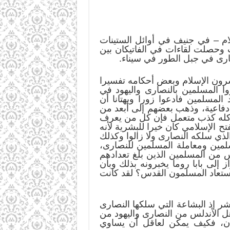
لام – في جنيف في أوائل الستينات
ت وحصلت لقاءات في الفاتيكان بين
صارى في جبل الطور في سيناء.
سرون الإسلام وبعض أحكامه تفسيرا
ا المسلمين بالنصارى واليهود في
لمسلمين فادعوا زورا وبهتانا أن
 دفاعية، وذهب بعضهم إلى أبعد من
ذا كله كذب متعمل فإن كل من يعرف
ح الإسلامي كان خيرا للبشرية لأنه
الذي سلكه النصارى ولا زالوا وكذلك
سلمين ومعاملة المسلمين للنصارى،
 من المسلمين الذين بلغ تعدادهم
لى بابا روما يخبرونه بذلك وبأن
ستعاد المسلمون القدس؟ لقد كانت
ر إذ البشاعة التي سلكها النصارى
هل الأندلس من النصارى واليهود من
ان، فكيف يمكن لعاقل أن يساوي