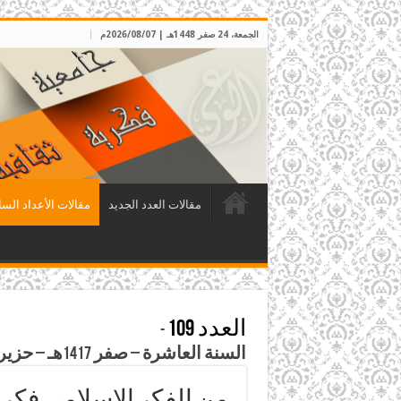
الجمعة، 24 صفر 1448هـ | 2026/08/07م
مقالات العدد الجديد
مقالات الأعداد السا
العدد 109
-
السنة العاشرة – صفر 1417هـ – حزيران 1996م
من الفكر الإسلامي فكرة