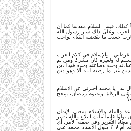
أ كذلك، فيس السلام مقدسا كما أن
الحرب وعلى ذلك سار رسول الله
حارب حسب ما يقتضيه القيام بواجب
 القرطبي : والإسلام في كلام العرب
ستسلم له ولغيره كان مشركا ومن لم
بادته وحده وطاعته وحده فهذا دين
دين غير ما رضيه الله ألا وهو دين
 له : يا محمد أخبرني عن الإسلام
 وتؤتي الزكاة، وتصوم رمضان، وتحج
؟
ة والملة والإسلام بمعنى الإيمان
تولوا فإنما عليك البلاغ والله بصير
 معناه التقرير وفي ضمنه الأمر، أي
م أم لا ؟ يقول الأستاذ محمد علي