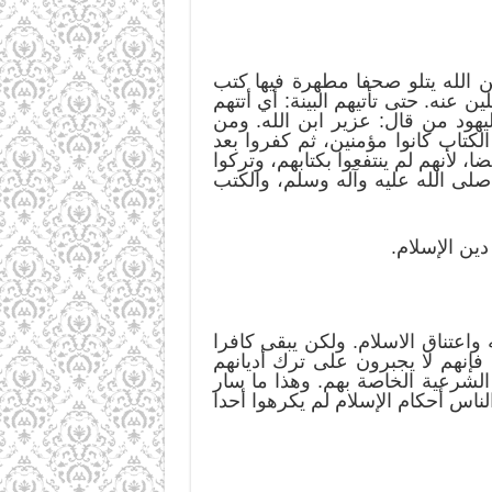
ن الله يتلو صحفا مطهرة فيها كتب
عنه. حتى تأتيهم البينة: أي أتتهم
هود من قال: عزير ابن الله. ومن
كتاب كانوا مؤمنين، ثم كفروا بعد
لأنهم لم ينتفعوا بكتابهم، وتركوا
 صلى الله عليه وآله وسلم، والكتب
دين الإسلام.
 واعتناق الاسلام. ولكن يبقى كافرا
فإنهم لا يجبرون على ترك أديانهم
الشرعية الخاصة بهم. وهذا ما سار
لناس أحكام الإسلام لم يكرهوا أحدا