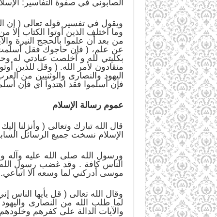
الصابوني في صفوة التفاسير: الإسلام 
ويقول في تفسير قوله تعالى ( إن الدي
وما اختلف الذين أوتوا الكتاب إلا م
من بعد أن علموا بالحجج النيرة وال
عن علم، ( فإن حاجوك فقل أسلمت و
بكليتي لله و أخلصت عبادتي له وحد
منقادون لأمر الله. ( وقل للذين أوتوا
اليهود والنصارى والوثنيين من العر
فإن أسلموا فقد اهتدوا أي فإن أسلم
عموم رسالة الإسلام
قال الله تبارك وتعالى ( وأنزلنا إلي
الإسلام نسخت جميع الرسائل السابقة
ورسول الله صلى الله عليه وآله
الناس كافة . وقد غضب رسول الله ع
موسى أدركني لما وسعه الا اتباعي.
وقال الله تعالى ( قل يأيها الناس إن
لما طلب الله من النصارى واليهود 
والآيات الدالة على كفرهم وخلودهم 