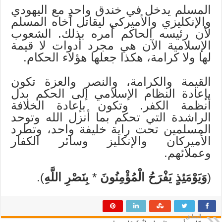
المسلم يدخل في خندق واحدٍ مع اليهودي
والإنكليزي والأميركي ليقاتل أخاه المسلم
لأن رئيسه الحاكم أمره بذلك. الشعوب
الإسلامية الآن هي مجرد أدوات لا قيمة
لها ولا كرامة، هكذا جعلها هؤلاء الحكام.
القيمة والكرامة، والنصر والعزة تكون
بإعادة النظام الإسلامي إلى الحكم بدل
أنظمة الكفر. وتكون بإعادة الخلافة
الراشدة التي تحكم بما أنزل الله وتوحد
المسلمين تحت راية خليفة واحد، وتطرد
الأميركان والإنكليز وسائر الكفار
وعملائهم.
(
وَيَوْمَئِذٍ يَفْرَحُ الْمُؤْمِنُونَ
*
بِنَصْرِ اللَّهِ
).
السابق