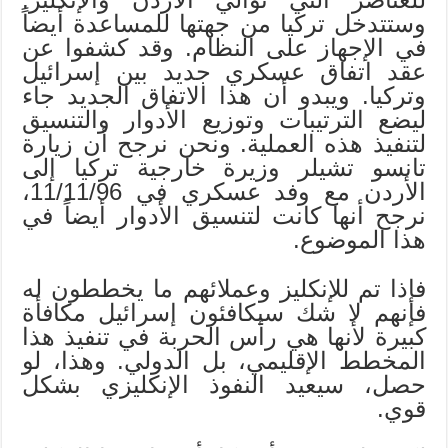
وستتدخل تركيا من جهتها للمساعدة أيضاً
في الإجهاز على النظام. وقد كشفوا عن
عقد اتفاق عسكري جديد بين إسرائيل
وتركيا. ويبدو أن هذا الاتفاق الجديد جاء
ليضع الترتيبات وتوزيع الأدوار والتنسيق
لتنفيذ هذه العملية. ونحن نرجح أن زيارة
تانسو تشيلر وزيرة خارجية تركيا إلى
الأردن مع وفد عسكري في 11/11/96،
نرجح أنها كانت لتنسيق الأدوار أيضاً في
هذا الموضوع.
فإذا تم للإنكليز وعملائهم ما يخططون له
فإنهم لا شك سيكافئون إسرائيل مكافأة
كبيرة لأنها هي رأس الحربة في تنفيذ هذا
المخطط الإقليمي، بل الدولي. وهذا، لو
حصل، سيعيد النفوذ الإنكليزي بشكل
قوي.