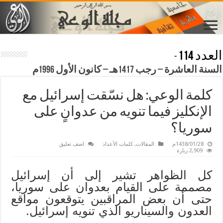
العدد 114
-
السنة العاشرة – رجب 1417هـ – كانون الأول 1996م
كلمة الوعي: هل نسّقت إسرائيل مع
الإنكليز فيما تنويه من عدوانٍ على
سوريا؟
1438/01/28م
المقالات
,
كلمات الأعداد
اضف تعليق
2,909 زيارة
كل الظواهر تشير إلى أن إسرائيل
مصممة على القيام بعدوان على سوريا،
حتى أن بعض المراقبين يتوقعون مواقع
العدون والسيناريو الذي تنويه إسرائيل.