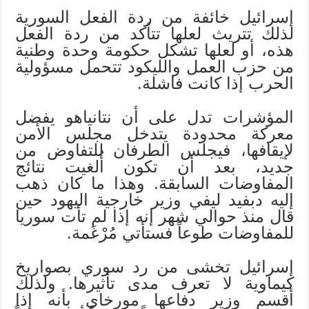
إسرائيل خائفة من ردة الفعل السورية
لذلك تتريث لعلها تتأكد من ردة الفعل
هذه، أو لعلها تشكل حكومة وحدة وطنية
من حزب العمل والليكود تتحمل مسؤولية
الحرب إذا كانت فاشلة.
المؤشرات تدل على أن نتانياهو يفضل
معركة محدودة يتدخل مجلس الأمن
لإيقافها، فيجلس الطرفان للتفاوض من
جديد، بعد أن تكون أُلغيت نتائج
المفاوضات السابقة. وهذا ما كان ذهب
إليه دبفيد ليفي وزير خارجية اليهود حين
قال منذ حوالي شهر إنه إذا لم تأت سوريا
للمفاوضات طوعاً فستأتي مُرْغَمة.
إسرائيل تخشى من رد سوري بصواريخ
كيماوية لا تعرف مدى تأثيرها. ولذلك
أقسم وزير دفاعها مورخاي بأنه إذا