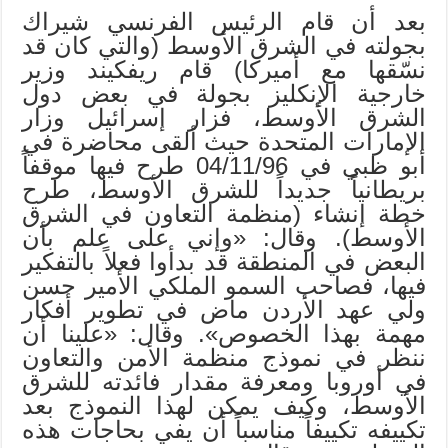
بعد أن قام الرئيس الفرنسي شيراك
بجولته في الشرق الأوسط (والتي كان قد
نسّقها مع أميركا) قام ريفكيند وزير
خارجية الإنكليز بجولة في بعض دول
الشرق الأوسط، فزار إسرائيل وزار
الإمارات المتحدة حيث ألقى محاضرة في
أبو ظبي في 04/11/96 طرح فيها موقفاً
بريطانياً جديداً للشرق الأوسط، طرح
خطة إنشاء (منظمة التعاون في الشرق
الأوسط). وقال: «وإني على علم بأن
البعض في المنطقة قد بدأوا فعلاً بالتفكير
فيها، فصاحب السمو الملكي الأمير حسن
ولي عهد الأردن ماض في تطوير أفكار
مهمة بهذا الخصوص». وقال: «علينا أن
ننظر في نموذج منظمة الأمن والتعاون
في أوروبا ومعرفة مقدار فائدته للشرق
الأوسط، وكيف يمكن لهذا النموذج بعد
تكييفه تكييفاً مناسباً أن يفي بحاجات هذه