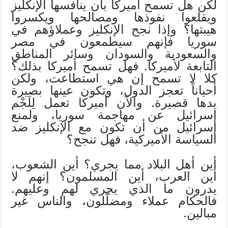
لكن هل تسمح أميركا بأن ينافسها الإنكليز
ويقلعوا نفوذها ومصالحها ويكسروا
هيبتها؟ وإذا نجح الإنكليز وعملاؤهم في
سوريا فإنهم سيطمعون في مصر
والسعودية والسودان وسائر المناطق
التابعة لأميركا. فهل تسمح أميركا بذلك؟
كلا لا تسمح إن هي استطاعت، ولكن
أحياناً تعجز الدول، وتكون عينها بصيرة
يدها قصيرة. والآن أميركا تعمل لِلَجْم
إسرائيل عن مهاجمة سوريا، ولمنع
إسرائيل من أن تكون مع الإنكليز ضد
السياسة الأميركية، فهل تنجح؟
أين أهل البلاد مما يجري؟ أين الشعوب،
أين العرب، أين المسلمون؟ إنهم لا
يدرون ما الذي يجري لهم وعليهم.
فالحكام عملاء ومضلّلون، والناس غير
مبالين.