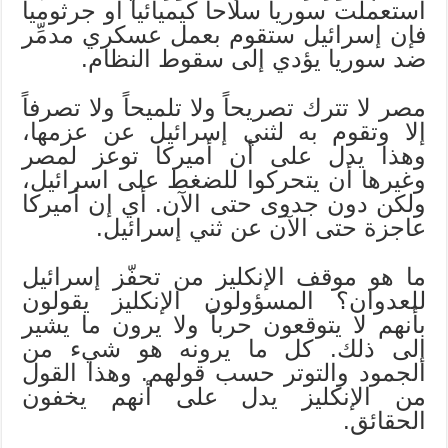
استعملت سوريا سلاحاً كيميائياً أو جرثومياً
فإن إسرائيل ستقوم بعمل عسكري مدمِّر
ضد سوريا يؤدي إلى سقوط النظام.
مصر لا تترك تصريحاً ولا تلميحاً ولا تصرفاً
إلا وتقوم به لثني إسرائيل عن عزمها،
وهذا يدل على أن أميركا توعز لمصر
وغيرها أن يتحركوا للضغط على اسرائيل،
ولكن دون جدوى حتى الآن. أي إن أميركا
عاجزة حتى الآن عن ثني إسرائيل.
ما هو موقف الإنكليز من تحفّز إسرائيل
للعدوان؟ المسؤولون الإنكليز يقولون
بأنهم لا يتوقعون حرباً ولا يرون ما يشير
إلى ذلك. كل ما يرونه هو شيء من
الجمود والتوتر حسب قولهم. وهذا القول
من الإنكليز يدل على أنهم يخفون
الحقائق.