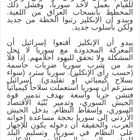
للقيام بعمل لأخذ سوريا، وفشل ذلك
المخطط بانسحاب العراق من اللعبة.
ويبدو أن الإنكليز رتبوا الخطة من جديد
ولكن بأسلوب جديد.
يبدو أن الإنكليز أقنعوا إسرائيل أن
المعركة المحدودة مع سوريا لا تحل
المشكلة ولا تحقق لليهود أحلامهم. إذاً فلا
بد من شرب سوريا ضربات حاسمة
(حسب رأي الإنكليز). سوريا سترد (سواء
بسلاح كيميائي أو تقليدي). إسرائيل
ستزعم أن سوريا استعملت سلاحاً كيميائياً
فتشن حرباً واسعة بهدف تدمير قوة
الجيش السوري، وتدمير بُنْيَة الاقتصاد
السوري، وإسقاط النظام. يدخل الجيش
الأردني إلى سوريا بحجة مساعدة إخوانه
العرب، والحقيقة أن دخوله يكون للإجهاز
على النظام في سوريا، وتسليم البلد
للعناصر التي توالي الأردن والإنكليز.