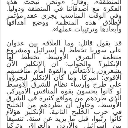
المنطقة». وقال: «ونحن نبحث هذه
الفكرة مع أصدقائنا في المنطقة ودولياً.
وفي الوقت المناسب يجري عقد مؤتمر
لإطلاق هذه المنظمة ووضع أهدافها
وأبعادها وترتيبات عملها».
قد يقول قائل: وما العلاقة بين عدوان
على سوريا تخطط له إسرائيل ومشروع
منظمة الشرق الأوسط يخطط لها
الإنكليز؟ والجواب: أن الإنكليز الآن
يشعرون بالانتعاش والقوة أمام منافسهم
الأقوى: أميركا. وما كان الإنكليز ليجرؤوا
على طرح وإرساء نظام للشرق الأوسط
لو كانوا يحسون بقوة المنافس الأميركي
الذي طردهم من مواقع كثيرة في الشرق
الأوسط، وحاول أن يطردهم من الخليج
في حرب الخليج الثانية. الإنكليز هؤلاء
كانوا رتّبوا، قبل ما يزيد عن سنة، تنسيقاً
بين إسرائيل والأردن والعراق وتركيا