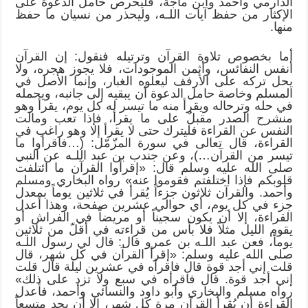
الدارمي وأحمد وابن ماجة، فليحرص حامل الدعوة على
الإكثار من حفظ آيات اللـه، وليحذر من نسيان ما حفظ
منها.
أما بخصوص تلاوة القرآن وترتيله فنقول: إن القرآن
أنفس النفائس، وأثمن الموجودات، فلا يجوز هجره، ولا
يحل تركه على الأرفف ليعلوه الغبار، وإنما الأصل في
المسلم وخاصة حامل الدعوة أن يبقيه إلى جانبه، ويحمله
في حله وترحاله ويقرأ منه ما تيسر له كل يوم، يقرأ وهو
منشرح الصدر مقبلٌ على ما يقرأ، فإذا تعب ومالت
النفس عن القراءة فليترك حتى لا يقرأ إلا وهو راغب في
القراءة، قال تعالى في سورة المزّمّل: (…فاقرأوا ما
تيسر من القرآن…)، وعن جندب بن عبد اللـه عن النبي
صلى الله عليه وسلم قال: «إقرأوا القرآن ما ائتلفت
قلوبكم فإذا اختلفتم فقوموا عنه» رواه البخاري ومسلم
وأحمد. والقرآن ثلاثون جزءاً يُقرأ في ثلاثين يوماً بمعدل
جزء في كل يوم، أي حوالي عشرين صفحة، وهذا أعدل
القراءة، إلا أن يكون سجيناً أو مريضاً في الفراش أو
يقوم الليل مثلاً فلا بأس من قراءته في أقلّ من ثلاثين
يوماً، فعن عبد اللـه بن عمرو قال: قال لي رسول اللـه
صلى الله عليه وسلم: «إقرأ القرآن في كل شهر، قال
قلت إني أجد قوة قال فاقرأه في عشرين ليلة قال قلت
إني أجد قوة. قال فاقرأه في سبع ولا تزد على ذلك»
رواه مسلم والبخاري وأبو داود والنسائي وأحمد، فأعدل
القراءة أن يُقرأ القرآن مرة كل شهر، إلا أن يجد متسعاً