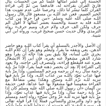
الحسنة إلى عشر أمثالها علمنا كم من الحسنات ينال
قارئ القرآن بقراءته له، فاندفعنا من ثَمّ إلى قراءة
القرآن كلما تيسّر لنا ذلك، وحرصنا على عدم تفويت هذا
الخير العميم، فعن عبد اللـه بن مسعود قال قال رسول
اللـه صلى الله عليه وسلم: «من قرأ حرفاً من كتاب
اللـه فله به حسنة والحسنة بعشر أمثالها لا أقول الم
حرف ولكن الف حرف ولام حرف وميم حرف» رواه
الترمذي وقال حديث حسن صحيح غريب، ورواه ابن أبي
شيبة.
إن الأصل والأجدر بالمسلم أن يقرأ كتاب اللـه وهو حاضر
الذهن، يعي ويفقه ما يقرأ، ولْيعلم وهو يقرأ أن كلام اللـه
يجري على لسانه، فلا يليق بمن هذا حاله أن يقرأ وهو
شارد الذهن مشغولاً عنه بغيره، فإن أبى إلا الانشغال
بغيره عنه فليقطع قراءته، ولينصرف إلى حاجته، ولا يعود
إلى القراءة إلا بعد أن يحصر ذهنه فيما يقرأ، فإذا مرّ بآية
رحمة سأل ربه أن يرحمه ويرحم المسلمين، وإذا مرّ بآية
فيها عذاب تعوّذ باللـه من عذاب اللـه، وإذا مرّ بآية فيها
تنزيه للـه نزّه اللـه وسبّح، وهكذا يبقى متفاعلاً مع
القراءة منغمساً فيها مشغولاً بها عما عداها، فعن حذيفة
بن اليمان «أن رسول اللـه صلى الله عليه وسلم كان إذا
مرّ بآية رحمة سأل، وإذا مرّ بآية فيها عذاب تعوّذ، وإذا
مرّ بآية فيها تنزيه للـه عزّ وجلّ سبّح» رواه أحمد ومسلم
وأبو داود والترمذي والنسائي، فمثلاً إذا قرأ قوله تعالى
في سورة البقرة: (أم حسبتم أن تدخلوا الجنة ولما يأتكم