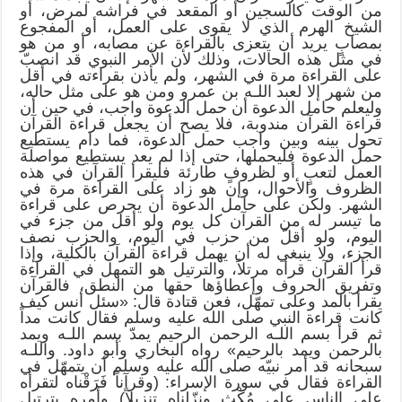
من الوقت كالسجين أو المقعد في فراشه لمرض، أو
الشيخ الهرم الذي لا يقوى على العمل، أو المفجوع
بمصابٍ يريد أن يتعزى بالقراءة عن مصابه، أو من هو
في مثل هذه الحالات، وذلك لأن الأمر النبوي قد انصبّ
على القراءة مرة في الشهر، ولم يأذن بقراءته في أقل
من شهر إلا لعبد اللـه بن عمرو ومن هو على مثل حاله،
وليعلم حامل الدعوة أن حمل الدعوة واجب، في حين أن
قراءة القرآن مندوبة، فلا يصح أن يجعل قراءة القرآن
تحول بينه وبين واجب حمل الدعوة، فما دام يستطيع
حمل الدعوة فليحملها، حتى إذا لم يعد يستطيع مواصلة
العمل لتعبٍ أو لظروفٍ طارئة فليقرأ القرآن في هذه
الظروف والأحوال، وإن هو زاد على القراءة مرة في
الشهر. ولكن على حامل الدعوة أن يحرص على قراءة
ما تيسر له من القرآن كل يوم ولو أقل من جزء في
اليوم، ولو أقلّ من حزب في اليوم، والحزب نصف
الجزء، ولا ينبغي له أن يهمل قراءة القرآن بالكلية، وإذا
قرأ القرآن قرأه مرتلاً، والترتيل هو التمهل في القراءة
وتفريق الحروف وإعطاؤها حقها من النطق، فالقرآن
يقرأ بالمد وعلى تمهّل، فعن قتادة قال: «سئل أنس كيف
كانت قراءة النبي صلى الله عليه وسلم فقال كانت مداً
ثم قرأ بسم اللـه الرحمن الرحيم يمدّ بسم اللـه ويمد
بالرحمن ويمد بالرحيم» رواه البخاري وأبو داود. واللـه
سبحانه قد أمر نبيّه صلى الله عليه وسلم أن يتمهّل في
القراءة فقال في سورة الإسراء: (وقرآناً فَرَقْناه لتقرأه
على الناس على مُكْثٍ ونزّلناه تنزيلاً) وأمره بترتيل