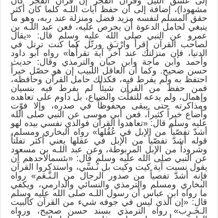
إلى غسق الليل وقرآن الفجر إن قرآن الفجر كان
مشهودا)، إضافة إلى أن حفظ آيات اللـه كلما كان أكثر
حقق المسلم لنفسه مزيد فضل ومنزلة عند ربه، وهو ما
ينبغي لحامل الدعوة أن يحرص عليه، فعن عبد اللـه بن
عمرو عن النبي صلى الله عليه وسلم قال: «يقال
لصاحب القرآن إِقرأ وارْتـَقِ ورتّل كما كنت ترتل في
الدنيا، فإن منزلتك عند آخر آية تقرأُها» رواه أبو داود
وأحمد وابن ماجة وابن حبان والترمذي وقال: حديث
حسن صحيح. وكما أن العاقل اللبيب إن هو حصّل خيراً
احتفظ به ولم يفرط فيه، فكذلك حامل القرآن وحافظه،
فمن حفظ من القرآن شيئاً لم يفرط فيه بنسيان
وإهمال، ولم يدعه للتفلّت والضياع، بل داوم على تعاهده
ومذاكرته حتى يبقى محفوظاً في صدره، وإلا فوّت
وأضاع خيراً كثيراً، فعن أبي موسى عن النبي صلى الله
عليه وسلم قال: «تعاهدوا القرآن فوالذي نفسي بيده لهو
أشدّ تفصّياً من الإبل في عُقُلها» رواه البخاري ومسلم،
قوله أشدّ تفصّياً من الإبل في عقلها يعني أكثر تفلتاً
وشروداً من الإبل المربوطة، وعن عبد اللـه بن مسعود
عن النبي صلى الله عليه وسلم قال: «بئسمالأحدهم أن
يقول نسيت آية كيت وكيت بل نُـسِّي، واستذكروا القرآن
فإنه أشدّ تفصياً من صدور الرجال من الـنَّـعَم» رواه
البخاري ومسلم والترمذي والنسائي والدارمي، ويكفي
ما رواه ابن عباس أن رسول اللـه صلى الله عليه وسلم
قال: «إن الذي ليس في جوفه شيء من القرآن كالبيت
الـخَـرِب» رواه الترمذي بسند حسن صحيح، ورواه