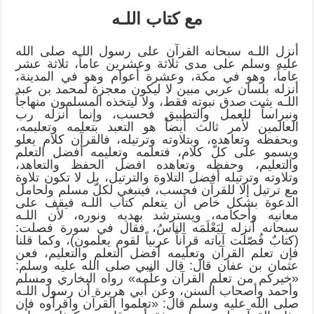
مع كتاب اللـه
أنزل اللـه سبحانه القرآن على رسول اللـه صلى الله
عليه وسلم على مدى ثلاثة وعشرين عاماً، ثلاثة عشر
عاماً، وهو في مكة، وعشرة أعوام وهو في المدينة،
أنزله بلسان عربي مبين لا ليكون معجزة لمحمد بن عبد
اللـه يثبت صدق نبوته فقط، ولا ليتخذه المسلمون منهاجاً
ونبراساً للعمل والتطبيق فحسب، وإنما أنزله رب
العالمين لأمر ثالث أيضاً هو التعبد بتعلمه وتعليمه،
وبحفظه وتعاهده، وبتلاوته وترتيله، فالقرآن كلام يعلو
ويسمو على كلّ كلام، فتعلمه وتعليمه أفضل التعلم
والتعليم، وحفظه وتعاهده افضل الحفظ والتعاهد،
وتلاوته وترتيله أفضل التلاوة والترتيل، بل لا تكون تلاوة
مع ترتيل إلا للقرآن فحسب، فينبغي لكلّ مسلم ولحامل
الدعوة بشكل خاص أن يتعلم كتاب اللـه فيقف على
معانيه وأحكامه، ويسترشد بهديه ونوره، لأن اللـه
سبحانه أنزله ليَعْلَمَه الناسُ، فقال في سورة فصلت:
(كتابٌ فُصّلت آياته قرآناً عربياً لقوم يعلمون)، وكما قلنا
فإن تعلم القرآن وتعليمه أفضل التعلم والتعليم، فعن
عثمان بن عفان قال: قال النبي صلى الله عليه وسلم:
«خيركم من تعلم القرآن وعلّمه» رواه البخاري ومسلم
وأحمد وأصحاب السنن، وعن أبي هريرة أن رسول اللـه
صلى الله عليه وسلم قال: «تعلموا القرآن واقرأوه فإن