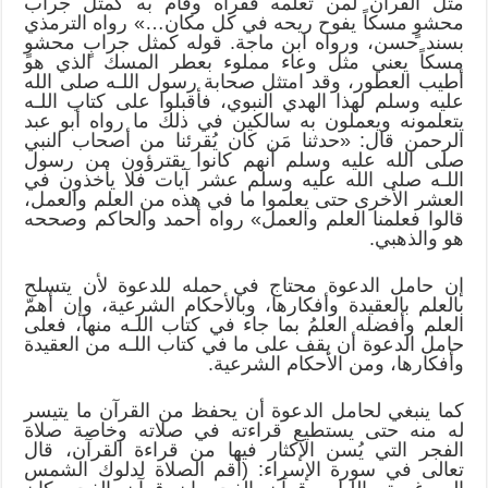
مثل القرآن لمن تعلمه فقرأه وقام به كمثل جراب
محشوٍ مسكاً يفوح ريحه في كل مكان…» رواه الترمذي
بسند حسن، ورواه ابن ماجة. قوله كمثل جرابٍ محشوٍ
مسكاً يعني مثل وعاء مملوء بعطر المسك الذي هو
أطيب العطور، وقد امتثل صحابة رسول اللـه صلى الله
عليه وسلم لهذا الهدي النبوي، فأقبلوا على كتاب اللـه
يتعلمونه ويعملون به سالكين في ذلك ما رواه أبو عبد
الرحمن قال: «حدثنا مَن كان يُقرئنا من أصحاب النبي
صلى الله عليه وسلم أنهم كانوا يقترؤون من رسول
اللـه صلى الله عليه وسلم عشر آيات فلا يأخذون في
العشر الأخرى حتى يعلموا ما في هذه من العلم والعمل،
قالوا فعلمنا العلم والعمل» رواه أحمد والحاكم وصححه
هو والذهبي.
إن حامل الدعوة محتاج في حمله للدعوة لأن يتسلح
بالعلم بالعقيدة وأفكارها، وبالأحكام الشرعية، وإن أهمّ
العلم وأفضله العلمُ بما جاء في كتاب اللـه منها، فعلى
حامل الدعوة أن يقف على ما في كتاب اللـه من العقيدة
وأفكارها، ومن الأحكام الشرعية.
كما ينبغي لحامل الدعوة أن يحفظ من القرآن ما يتيسر
له منه حتى يستطيع قراءته في صلاته وخاصة صلاة
الفجر التي يُسن الإكثار فيها من قراءة القرآن، قال
تعالى في سورة الإسراء: (أقم الصلاة لدلوك الشمس