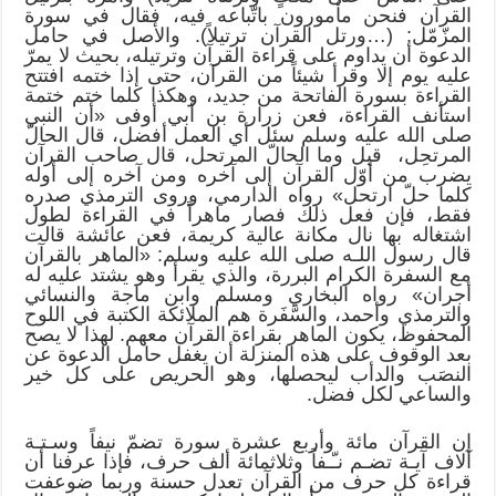
القرآن فنحن مأمورون باتّباعه فيه، فقال في سورة
المزّمّل: (…ورتل القرآن ترتيلاً). والأصل في حامل
الدعوة أن يداوم على قراءة القرآن وترتيله، بحيث لا يمرّ
عليه يوم إلا وقرأ شيئاً من القرآن، حتى إذا ختمه افتتح
القراءة بسورة الفاتحة من جديد، وهكذا كلما ختم ختمة
استأنف القراءة، فعن زرارة بن أبي أوفى «أن النبي
صلى الله عليه وسلم سئل أي العمل أفضل، قال الحالّ
المرتحِل، قيل وما الحالّ المرتحل، قال صاحب القرآن
يضرب من أوّل القرآن إلى آخره ومن آخره إلى أوله
كلما حلّ ارتحل» رواه الدارمي، وروى الترمذي صدره
فقط، فإن فعل ذلك فصار ماهراً في القراءة لطول
اشتغاله بها نال مكانة عالية كريمة، فعن عائشة قالت
قال رسول اللـه صلى الله عليه وسلم: «الماهر بالقرآن
مع السفرة الكرام البررة، والذي يقرأ وهو يشتد عليه له
أجران» رواه البخاري ومسلم وابن ماجة والنسائي
والترمذي وأحمد، والسَّفَرة هم الملائكة الكتبة في اللوح
المحفوظ، يكون الماهر بقراءة القرآن معهم. لهذا لا يصح
بعد الوقوف على هذه المنزلة أن يغفل حامل الدعوة عن
النصَب والدأب ليحصلها، وهو الحريص على كل خير
والساعي لكل فضل.
إن القرآن مائة وأربع عشرة سورة تضمّ نيفاً وسـتـة
آلاف آيـة تضـم نـّـفاً وثلاثمائة ألف حرف، فإذا عرفنا أن
قراءة كل حرف من القرآن تعدل حسنة وربما ضوعفت