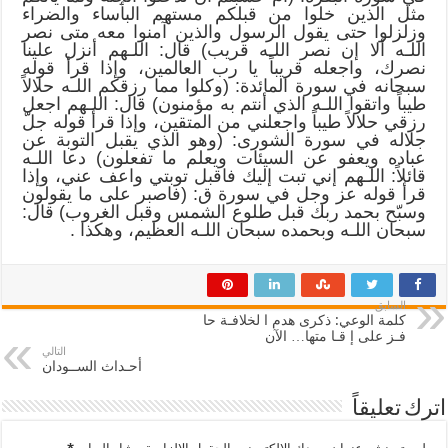
مثل الذين خلوا من قبلكم مستهم البأساء والضراء
وزلزلوا حتى يقول الرسول والذين آمنوا معه متى نصر
اللـه ألا إن نصر اللـه قريب) قال: اللـهم أنزل علينا
نصرك، واجعله قريباً يا رب العالمين، وإذا قرأ قوله
سبحانه في سورة المائدة: (وكلوا مما رزقكم اللـه حلالاً
طيباً واتقوا اللـه الذي أنتم به مؤمنون) قال: اللـهم اجعل
رزقي حلالاً طيباً واجعلني من المتقين، وإذا قرأ قوله جلّ
جلاله في سورة الشورى: (وهو الذي يقبل التوبة عن
عباده ويعفو عن السيئات ويعلم ما تفعلون) دعا اللـه
قائلاً: اللـهم إني تبت إليك فاقبل توبتي واعف عني، وإذا
قرأ قوله عز وجل في سورة ق: (فاصبر على ما يقولون
وسبّح بحمد ربك قبل طلوع الشمس وقبل الغروب) قال:
سبحان اللـه وبحمده سبحان اللـه العظيم، وهكذا .
السابق
كلمة الوعي: ذكرى هدم ا لخلافـة حا
فـز على إ قـا متها… الآن
التالي
أحـداث الســودان
اترك تعليقاً