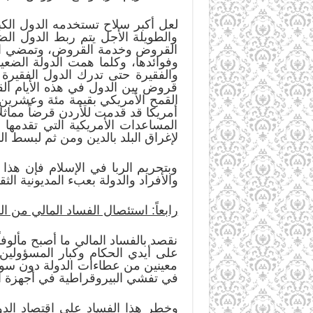
لعل أكبر سلاح تستخدمه الدول الكب
والطويلة الأجل يتم ربط الدول الضع
القروض وخدمة القروض، وتمضي الأي
وفوائدها، وكلما همت الدولة الضعيف
والفقيرة حتى تدرك الدول الفقيرة 
قروض بين الدول في هذه الأيام الق
القمح الأمريكي بقيمة مئة وعشرين مل
أمريكا قد قدمت للأردن قرضاً مماث
المساعدات الأمريكية التي تقدمها 
لإغراق البلد بالدين ومن ثم لبسط الن
وبتحريم الربا في الإسلام فإن هذا ا
والأفراد والدولة بعبء المديونية ال
رابعاً: استئصال الفساد المالي من ال
نقصد بالفساد المالي ما أصبح مألوفا
على أيدي الحكام وكبار المسؤولين
معينين من عطاءات الدولة دون سواهم
في تفشي البيروقراطية في أجهزة ال
وخطر هذا الفساد على اقتصاد الدول