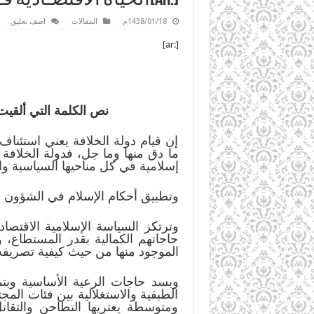
1438/01/18م
المقالات
اضف تعليق
[:ar]
نص الكلمة التي ألقي
إن قيام دولة الخلافة يعني استئناف
ما دق منها وما جل، فدولة الخلافة
إسلامية في كل مناحيها السياسية وال
وتطبيق أحكام الإسلام في الشؤون الاق
وترتكز السياسة الإسلامية الاقتصاد
حاجاتهم الكمالية بقدر المستطاع، و
الموجود منها من حيث كيفية تصريفه 
وبسد حاجات الرعية الأساسية وبتم
الطبقية والاستغلالية بين فئات الم
ومتوسطة يعتريها التطاحن والتقات