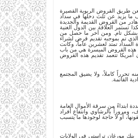
فعن طريق القروض الربوية القصيرة
نزف ما يزيد عن ثلث دخلها في سداد
ادر من القروض القديمة والجديدة
ا تستمر العلاقة بين الدول الغنية
لها بشكل تام. ومن آخر ما حصل من
والذي تم بموجبه تقديم قرض لشراء
ة السداد تمتد لعشرين عاماً، وكانت
أن هذه القروض الميسرة هي من باب
ن أمريكا تتعمد تقديم هذه القروض
ه تحرراً كاملاً، ولا يضيق المجتمع
ية القاتمة.
دة ابتداءً من سرقة الأموال العامة
مروراً بالرشاوي وانتفاعِ أفراد
نها، أو لا حاجة لوجودها ما يتسبب
ر بنك مورغان تراستي في الولايات