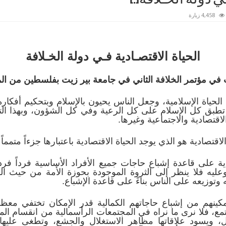
4,458 زيارة
الحياة الاقتصـادية فـي دولة الخـلافة
ت في مؤتمر الخلافة الثاني في جامعة بير زيت بفلسطين من ا
 الحياة الإسلامية، وجعل الناس يحيون بالإسلام وبتحكيم أفكا
 تطبق كل الإسلام على كل الرعية وفي كل الشؤون، وبهذا ال
اقتصادية والاجتماعية وغيرها.
تصادية هو الذي يوجد الحياة الاقتصادية باعتبارها جزءاً متمماً ل
ية على قاعدة إشباع حاجات جميع الأفراد الأساسية فرداً فرداً 
عليه فلا ينظر إلى الثروة الموجودة بحوزة الأمة من حيث الكم
وتوزيعه على الناس بناءً على قاعدة الإشباع.
كينهم من إشباع حاجاتهم الكمالية قدر الإمكان تختفي معظم
جتمع، فلا نرى ما نراه في المجتمعات الرأسمالية من انقسام ال
ل، ويسود علاقاتها مظاهر الاستغلال والجشع، وتطغى عليه