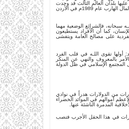
يها بلدان العالم الثالث قد وجدت
طريقها إلى الخارج على شكل حسابات سرية خاصة لكبار المسؤولين أو بأسماء ذويهم، وقد وصل المال الهارب عام 1989م في الأردن
ـه سبحانه، فالشرائع الوضعية مهما
نسان، كما أن الأفراد يستطيعون
 الفردية على مصالح العامة ويتفشى
 أولها تقوى اللـه في قلب الفرد
الأمر بالمعروف والنهي عن المنكر
 المجتمع الإسلامي في ظل الدولة
ارات من الدولارات هدراً في نوادي
الأعظم أموالهم في الموائد الخضراء
خلاقية المدمرة الناشئة عنها.
يارات في هذا الحقل الأجرب فتصب