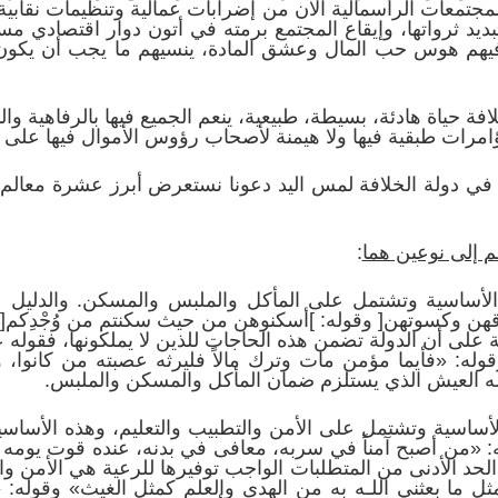
مجتمعات الرأسمالية الآن من إضرابات عمالية وتنظيمات نقابية
بديد ثرواتها، وإيقاع المجتمع برمته في أتون دوار اقتصادي مس
 فيهم هوس حب المال وعشق المادة، ينسيهم ما يجب أن يكو
فة حياة هادئة، بسيطة، طبيعية، ينعم الجميع فيها بالرفاهية وا
مؤامرات طبقية فيها ولا هيمنة لأصحاب رؤوس الأموال فيها على 
 في دولة الخلافة لمس اليد دعونا نستعرض أبرز عشرة معالم اق
م إلى نوعين هما
:
الأساسية وتشتمل على المأكل والملبس والمسكن. والدليل عل
زقهن وكسوتهن[ وقوله: ]أسكنوهن من حيث سكنتم من وُجْدِكم[.
لة على أن الدولة تضمن هذه الحاجات للذين لا يملكونها، فقوله 
 وقوله: «فأيما مؤمن مات وترك مالاً فليرثه عصبته من كانوا، وم
له العيش الذي يستلزم ضمان المأكل والمسكن والملبس.
الأساسية وتشتمل على الأمن والتطبيب والتعليم، وهذه الأساس
ه: «من أصبح آمناً في سربه، معافى في بدنه، عنده قوت يومه ف
لحد الأدنى من المتطلبات الواجب توفيرها للرعية هي الأمن وال
ل ما بعثني اللـه به من الهدى والعلم كمثل الغيث» وقوله: