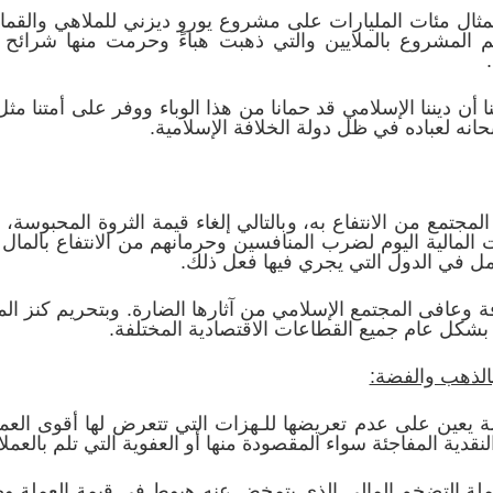
ثال مئات المليارات على مشروع يورو ديزني للملاهي والقمار
 المشروع بالملايين والتي ذهبت هباءً وحرمت منها شرائح 
أن ديننا الإسلامي قد حمانا من هذا الوباء ووفر على أمتنا مثل
حانه لعباده في ظل دولة الخلافة الإسلامية.
مجتمع من الانتفاع به، وبالتالي إلغاء قيمة الثروة المحبوسة، 
 المالية اليوم لضرب المنافسين وحرمانهم من الانتفاع بالمال أ
 في الدول التي يجري فيها فعل ذلك‏.
فة وعافى المجتمع الإسلامي من آثارها الضارة. وبتحريم كنز ال
 بشكل عام جميع القطاعات الاقتصادية المختلفة.
 بالذهب والفضة:
 يعين على عدم تعريضها للـهزات التي تتعرض لها أقوى العملا
ت النقدية المفاجئة سواء المقصودة منها أو العفوية التي تلم بالع
عملة التضخم المالي الذي يتمخض عنه هبوط في قيمة العملة وض