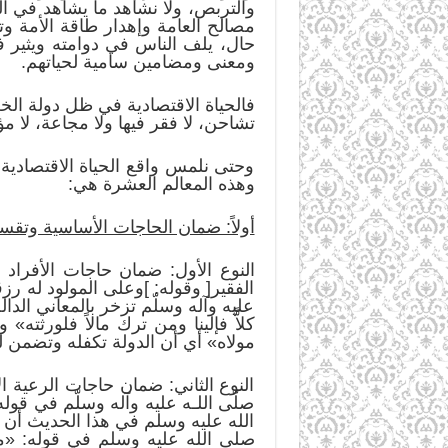
والتربص، ولا نشاهد ما يشاهد في ال
مصالح العامة وإهدار طاقة الأمة وت
حال، يلف الناس في دوامته ويثير
ومعنى ومضامين سامية لحياتهم.
فالحياة الاقتصادية في ظل دولة الخلا
تشاحن، لا فقر فيها ولا مجاعة، لا 
وحتى نلمس واقع الحياة الاقتصادية
وهذه المعالم العشرة هي:
أولاً: ضمان الحاجات الأساسية وتقس
النوع الأول: ضمان حاجات الأفراد 
الفقير[ وقوله: ]وعلى المولود له ر
عليه وآله وسلّم تزخر بالمعاني الدا
كلاًّ فإلينا ومن ترك مالاً فلورثته»
مولاه» أي أن الدولة تكفله وتضمن 
النوع الثاني: ضمان حاجات الرعية 
صلّى اللـه عليه وآله وسلّم في قول
الله عليه وسلم في هذا الحديث أن ا
صلى الله عليه وسلم في قوله: «مث