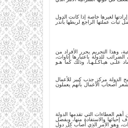
دتها لغيرها خاصة إذا كانت الدول
 ثبات عملتها الراجع لربطها بأندر
، وهذا التحريم يحرر الأفراد من
الضرائب للدولة باعتبارها إتاوات،
د علـى هيـاكـلـهـا، وذلك كما هـو
ح الدولة مركز جذب كبير للأعمال
ويشعر أصحاب الأعمال بأنهم يعملون
أهم العطاءات التي تقدمها الدولة
ف إحيائها والاستفادة منها، وبفضل
رات، وهو الأمر الذي أصاب كل دول