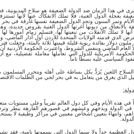
رى في هذا الزمان ضد الدولة الضعيفة هو سلاح المديونية، 
يفة بعجلة الدول الغنية، فلا تملك الانفكاك عنها لأنها تست
ام وتمر السنون وتجد الدول الضعيفة نفسها غارقة في بحر ه
ة بالانعتاق من ديونها أغرتها الدول الغنية بقروض جديدة، وهكذ
أنها لا تملك الانفلات من تبعيتها لها، فتسلم زمام أمورها 
رض الذي قدمته الولايات المتحدة للأردن أول آذار الماضي، 
يون دولار بفائدة ربوية قليلة قيمتها ثلاثة بالمئة، وجعلت فتر
لاً العام الماضي وبنفس الشروط، واعتبرت الحكومة الأردنية 
الحكومة الأمريكية للدول التي تعاملها معاملة تفضيلية، مع أ
فوذ السياسي عليه بسطاً تاماً.
لسلاح اللعين يُرَدُّ بكل بساطة على أهله ويتحرر المسلمون من
ثقيل الذي يغرق من يتعامل به في بحر لجي من الظلمات الاقتصاد
دولة:
ً في هذه الأيام وفي كل دول العالم تقريباً وعلى مستويات متعد
 في الدولة وبذخهم وعيشهم في قصورهم الفارهة ببطر وترف، و
، وانتهاءً بتعيين أشخاص معينين في مراكز وظيفية لا يستحقو
دولة.
 العظيمة جداً ولا سيما الدول التي يسمونها نامية، فقد نش