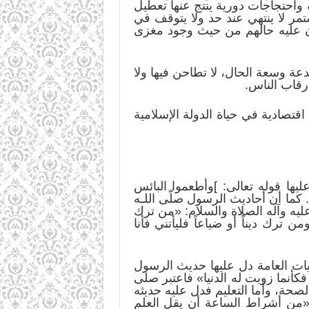
 واحتجاجات دورية ينتج عنها تعطيل
تمر لا ينتهي عند حد ولا يتوقف في
ن عليه حالهم من حيث وجود مغزى
لدعة وسعة الحال، لا تطاحن فيها ولا
رقاب الناس.
تصادية في حياة الدولة الإسلامية
يها قوله تعالى: ]وأطعموا البائس
 كما أن أحاديث الرسول صلّى اللـه
عليه وآله الصلاة والسلام: «من ترك
ن ترك ديناً أو ضياعاً فليأتني فأنا
يات العامة دل عليها حديث الرسول
كأنما زويت له الدنيا» فاعتبر صلى
صحة، وأما التعليم فدل عليه حديثه
 «من أشراط الساعة أن يقل العلم