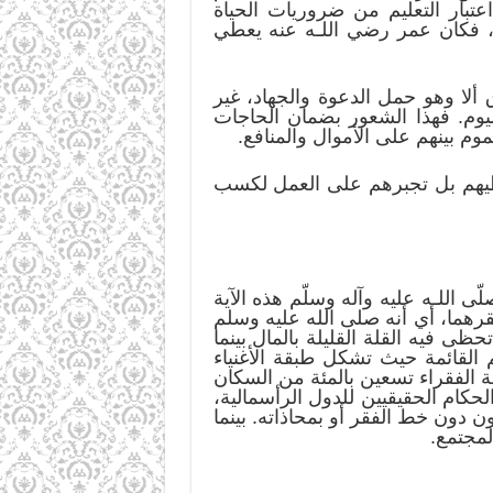
تبار التعليم من ضروريات الحياة
ل، فكان عمر رضي اللـه عنه يعطي
لا وهو حمل الدعوة والجهاد، غير
يوم. فهذا الشعور بضمان الحاجات
م بينهم على الأموال والمنافع.
تعطيهم بل تجبرهم على العمل لكسب
ى اللـه عليه وآله وسلّم هذه الآية
فقرهما، أي أنه صلى الله عليه وسلم
ظى فيه القلة القليلة بالمال بينما
 القائمة حيث تشكل طبقة الأغنياء
الفقراء تسعين بالمئة من السكان
حكام الحقيقيين للدول الرأسمالية،
 دون خط الفقر أو بمحاذاته. بينما
لمجتمع.