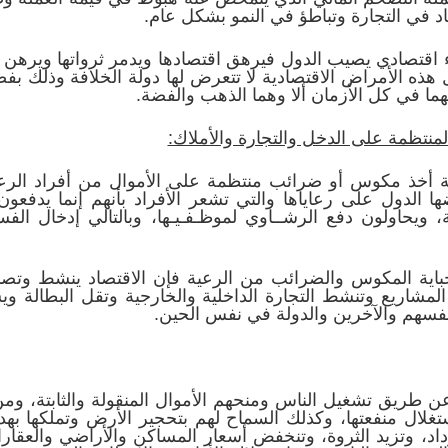
د في التجارة وتباطؤ في النمو بشكل عام.
اقتصادي يصيب الدول فيرهق اقتصادها ويدمر ثرواتها ويرهن إرا
ذه الأمراض الاقتصادية لا تتعرض لها دولة الخلافة وذلك بفضل
ا في كل الأزمان ألا وهما الذهب والفضة.
لمنتظمة على الدخل والتجارة والأملاك:
 أخذ مكوس أو ضرائب منتظمة على الأموال من أفراد الرعية
ضها الدول على رعاياها والتي تشعر الأفراد بأنهم إنما يدفعون 
 ويحاولون دفع الرشــاوي لموظـفـيـها، وبالتالي إدخال الفسا
 جباية المكوس والضرائب من الرعية فإن الاقتصاد ينشط وتصب
 المشاريع وتنشط التجارة الداخلية والخارجية وتقل البطالة 
أنفسهم والآخرين والدولة في نفس الحين.
ن طريق تشغيل الناس ومنحهم الأموال المنقولة والثابتة، ومن 
تغلال منفعتها، وكذلك السماح لهم بتحجير الأرض وتملكها بهد
زداد، وتزيد الثروة، وتنخفض أسعار المساكن والأراضي والعقا