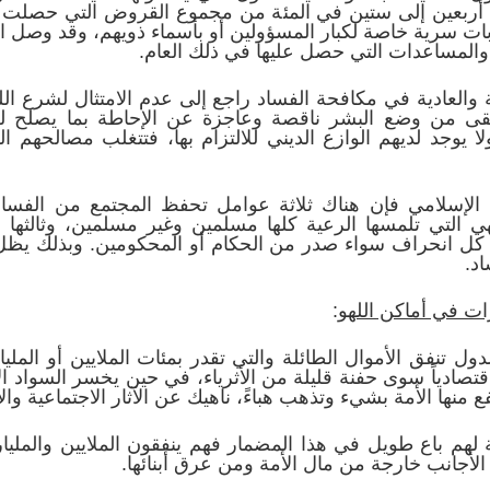
ن أربعين إلى ستين في المئة من مجموع القروض التي حصلت عل
والمساعدات التي حصل عليها في ذلك العام.
والعادية في مكافحة الفساد راجع إلى عدم الامتثال لشرع الل
بقى من وضع البشر ناقصة وعاجزة عن الإحاطة بما يصلح للإ
، ولا يوجد لديهم الوازع الديني للالتزام بها، فتتغلب مصالحهم
الإسلامي فإن هناك ثلاثة عوامل تحفظ المجتمع من الفساد:
إلهي التي تلمسها الرعية كلها مسلمين وغير مسلمين، وثالثها 
ى كل انحراف سواء صدر من الحكام أو المحكومين. وبذلك يظل
اد.
رات في أماكن اللهو
:
دول تنفق الأموال الطائلة والتي تقدر بمئات الملايين أو الملي
ا اقتصادياً سوى حفنة قليلة من الأثرياء، في حين يخسر السواد 
ع منها الأمة بشيء وتذهب هباءً، ناهيك عن الآثار الاجتماعية والأ
ة لهم باع طويل في هذا المضمار فهم ينفقون الملايين والمل
الأجانب خارجة من مال الأمة ومن عرق أبنائها.