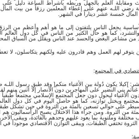
ث ومقابلة العلم بالجهل وربطه بأشراط الساعة دليل على اع
بة رضي اللـه عنهم على إعطاء المعلمين رزقاً من بيت الما
المال خمسة عشر ديناراً في الشهر.
اسية يجعل الناس يلتفتون إلى ما هو أهم وأعظم من الرزق أ
لتشرد، كما هو حال الكثير من الناس في كل دول العالم ال
د من مشاعر البغض والحسد عند الناس ويقلل من السباق المحمو
ن يتوفر لهم العمل وهم قادرون عليه ولكنهم يتكاسلون، لا 
الاقتصادي في المجتمع
:
]كيلا يكون دُولة بين الأغنياء منكم[ وقد طبق رسول اللـه صلّ
غنائم بني النضير على المهاجرين دون الأنصار إلا اثنين منهم ل
ن الأغنياء ليحول دون جعل المجتمع الإسلامي مجتمعاً طبقياً تح
لمجتمع ويختل توازنه، كما هو حاصل اليوم في كل دول العالم
يطر على حوالي تسعين بالمئة من الثروة في حين تشكل طبقة 
ة من الثروة. ومن جراء هذا الاختلال يصبح الرأسماليون هم ال
تلفة وملتوية بما يعود عليهم وحدهم بالفائدة، ويبقى الآخرون
ثروة تختفي الطبقات، ويبقى التوازن الاقتصادي موجوداً في ا
ية
: