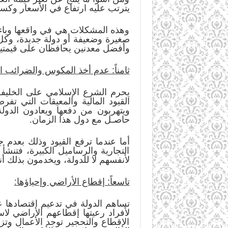
يترتب عليه ارتفاع في الأسعار وكسا
وهذه المشكلات هي في واقعها وباء 
صغيرة وضعيفة أو دولة جديدة، وكل ه
وأفضل معدنين يحافظان على قيمتيهم
ثامناً: عدم أخذ المكوس والضرائب ا
يحرم الشرع الإسلامي على الخليفة
القيود المالية والمعيقات التي تفر
ويتهربون من دفعها ويعادون الدولة،
حاصـل مع دول هذا الزمان.
أما عندما ترفع القيود وذلك بعدم
التجارية والرساميل الكبيرة، فتنشأ
لأنفسهم لا للدولة، ويخدمون بذلك 
تاسعاً: إقطاع الأراضي وإحياؤها:
تساهم الدولة في تدعيم اقتصادها ع
لأفراد رعيتها إقطاعهم الأراضي لاس
الإقطاع والتحجير توجد الأعمال وت