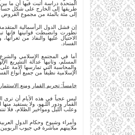
المتحدة دراسة أثبت فيها أن ما بي
إلى مئة بالمئة من مجموع القروض 
إن فشل الدول الرأسمالية المتقدمة 
تطورت وانضبطت قوانينها فإنها ت
الاحتيال عليها والنفاذ من ثغراتها
الفساد.
أما في المجتمع الإسلامي والشرع 
المسلم، وثانيها عدالة التشريع ال
والمحاسبة التي تمارسها الأمة عل
الإسلامية نظيفاً من جميع أنواع الفس
خامساً: تحريم القمار ومنع الاستثما
ليس عجباً في هذه الأيام أن ترى ال
القمار ودور اللـهو، ولا يستفيد منه
وعلب الليل ومواخير الظلام، فلا تنتف
وأمراء وشيوخ وحكام الدول العربي
ملايينهم مباشرة في جيوب الربويين 