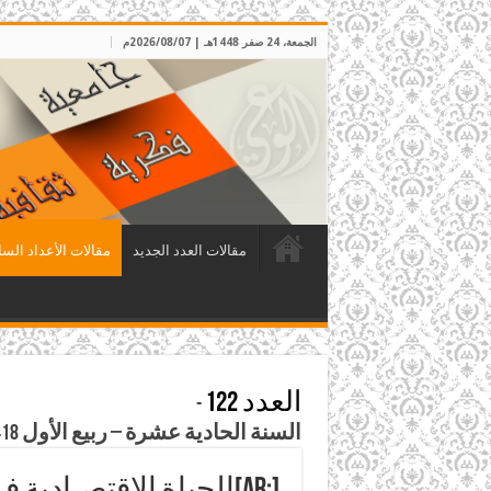
الجمعة، 24 صفر 1448هـ | 2026/08/07م
مقالات العدد الجديد
مقالات الأعداد السا
العدد 122
-
السنة الحادية عشرة – ربيع الأول 1418 – تموز 1997م
[:ar]الحياة الاقتصـادية فـي دولة الخـلافة[:]