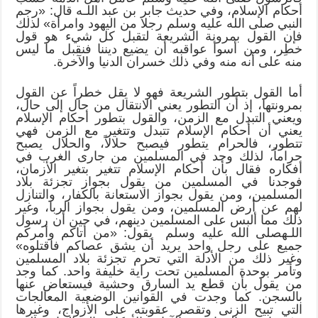
أحكام الإسلام، وفي حديث جابر بن عبد اللـه قال: «رجم
النبي صلى الله عليه وسلم رجلا من اليهود وامرأة» لذلك
فإن القول بمرونة الشريعة لتقبل كل شيء هو قول
خطِر، ومن أسوأ عواقبه أن يضيع ديننا فنقبل ما ليس
منه على أنه منه وفي ذلك خسران الدنيا والآخرة.
أما القول بتطور الشريعة فهو لا يقل خطراً عن القول
بمرونتها، إذ أن التطور يعني الانتقال من حال إلى حال،
ويعني التبدل مع الزمن، والقول بتطور أحكام الإسلام
يعني أن أحكام الإسلام تتبدل وتتغير مع الزمن فهي
تتطور، فالحرام يتطور فيصبح حلالاً، والحلال يصبح
حراماً، لذلك وجد في المسلمين من جارى الغرب في
أفكاره فقال بأن أحكام الإسلام تتغير بتغير الأزمان،
فوجدنا في المسلمين من يقول بجواز تجزئة بلاد
المسلمين، ومن يقول بجواز الاستعانة بالكفار، والتنازل
لهم عن أرض المسلمين، ومن يقول بجواز الربا، وغير
ذلك مما ألبس على المسلمين دينهم، في حين أن رسول
اللـهصلى الله عليه وسلم يقول: «من أتاكم وأمركم
جميع على رجل واحد يريد أن يشق عصاكم فاقتلوه»
وغير ذلك من الأدلة التي تحرم تجزئة بلاد المسلمين
وتأمر بوحدة المسلمين تحت راية خليفة واحد. كما وجد
من يقول بأن قطع يد السارق وحشية فيستعاض عنها
بالسجن. كما وجدت في القوانين الوضعية المعالجات
التي تبيح الزنى وتقصر عقوبته على الأزواج، وغيرها