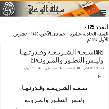
العدد 125
-
السنة الحادية عشرة – جمادى الآخرة 1418 – تشرين
الأول 1997م
[:ar]سـعـة الشـريـعـة وقـدرتـهـا
وليـس التطـور والمـرونـة[:]
1438/01/17م
المقالات
اضف تعليق
3,518 زيارة
[:ar]
سـعـة الشـريـعـة وقـدرتـهـا
وليـس التطـور والمـرونـة