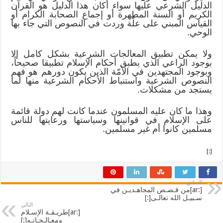
الدليل الشرعي عليها سواء أكان هذا الدليل هو القرآن
الكريم أو السنة المطهرة أو إجماع الصحابة الكرام أو
القياس المبني على علّة وردت في النصوص التي جاء بها
الوحي.
ولا يمكن تطبيق المعالجات الشرعية بشكل كامل إلا
بوجود الراعي الذي يطبق أحكام الإسلام تطبيقا صحيحاً،
وبوجود المجتهدين في الأمّة الذين يكون دورهم هو فهم
النصوص الشرعية واستنباط الأحكام الشرعية منها لما
يستجد من مشكلات.
وهذا ما كان عليه المسلمون عندما كانت لهم دولة قائمة
على الإسلام في قوانينها وسياستها ورعايتها للناس
مسلمين كانوا أم غير مسلمين.
[:]
السابق
[:ar]من قـصـص المجاهـديـن في
سـبيـل الله تعالـى[:]
التالي
[:ar]طريـقـة الإسـلام
ومعـالـجـاتـه[:]