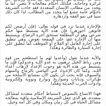
غرائزه وحاجاته، فكذلك أحكام معالجاته لا تتغير، أما ما
يتجدد من مطالب الإنسان المتعددة فقد جاءت الشريعة
بأحكام عامة تتسع لما يتجدد من المطالب، لذا كان ذلك
سبباً في نمو الفقه وازدهاره.
فالإجارة عندما ترد في قوله تعالى: (فإن أرضعن لكم
فآتوهن أجورهن) فإن هذه الآية يستنبط منها حكم
شرعي وهو أن المطلقة تستحق أجرة الرضاع، ويستنبط
منها أن الإجارة عقد على المنفعة بعوض، وهي تنطبق
على إجارة العامل أو الفلاح أو الموظف كما تنطبق على
إجارة السيارة والطائرة وهكذا.
والآية عندما تقول (وأعدوا لهم ما استطعتم من قوة
ومن رباط الخيل ترهبون به عدو اللـه وعدوكم) فإن ما
يستنبط من هذه الآية هو وجوب الإعداد لإرهاب أعداء
اللـه، وكما كان الإعـداد فـي الماضي بالرماح والسهام
والسيوف فإنه يجب أن يكون الآن بمصانع الأسلحة من
طـائرات ودبابات وصواريخ وبوارج ونووية وإلكترونية
وأدوات الحرب الحديثة وهكذا.
فهذا الاتساع بالنصوص لاستنباط أحكام متعددة لمشاكل
متعددة، هو الذي جعل الشريعة الإسلامية وافية بمعالجة
مشاكل الحياة في كل زمان ومكان وفي كل أمة وجيل.