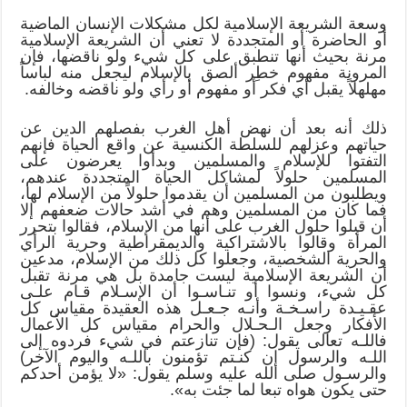
وسعة الشريعة الإسلامية لكل مشكلات الإنسان الماضية
أو الحاضرة أو المتجددة لا تعني أن الشريعة الإسلامية
مرنة بحيث أنها تنطبق على كل شيء ولو ناقضها، فإن
المرونة مفهوم خطِر ألصق بالإسلام ليجعل منه لباساً
مهلهلاً يقبل أي فكر أو مفهوم أو رأي ولو ناقضه وخالفه.
ذلك أنه بعد أن نهض أهل الغرب بفصلهم الدين عن
حياتهم وعزلهم للسلطة الكنسية عن واقع الحياة فإنهم
التفتوا للإسلام والمسلمين وبدأوا يعرضون على
المسلمين حلولاً لمشاكل الحياة المتجددة عندهم،
ويطلبون من المسلمين أن يقدموا حلولاً من الإسلام لها،
فما كان من المسلمين وهم في أشد حالات ضعفهم إلا
أن قبلوا حلول الغرب على أنها من الإسلام، فقالوا بتحرر
المرأة وقالوا بالاشتراكية والديمقراطية وحرية الرأي
والحرية الشخصية، وجعلوا كل ذلك من الإسلام، مدعين
أن الشريعة الإسلامية ليست جامدة بل هي مرنة تقبل
كل شيء، ونسوا أو تنـاسـوا أن الإسـلام قـام علـى
عقـيـدة راسـخـة وأنـه جـعـل هذه العقيدة مقياس كل
الأفكار وجعل الـحـلال والحرام مقياس كل الأعمال
فاللـه تعالى يقول: (فإن تنازعتم في شيء فردوه إلى
اللـه والرسول إن كنـتم تؤمنون باللـه واليوم الآخر)
والرسـول صلى الله عليه وسلم يقول: «لا يؤمن أحدكم
حتى يكون هواه تبعا لما جئت به».