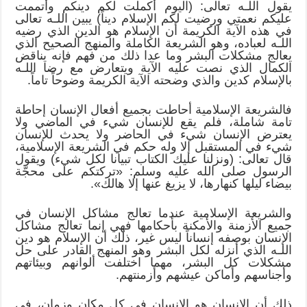
يقول اللـه تعالى: (اليوم أكملت لكم دينكم وأتممت
عليكم نعمتي ورضيت لكم الإسلام ديناً) يبين اللـه تعالى
في هذه الآية الكريمة أن الإسلام هو الدين الذي رضيه
اللـه لعباده، وهو الشريعة الكاملة والمنهج الصحيح الذي
يعالج مشكلات البشر وما عدا ذلك من فهم فإنه يناقض
الكمال الذي نصت عليه الآية ويتعارض مع رضا اللـه
بالإسلام كدين والذي وضحته الآية الكريمة وضوحاً تاماً.
فالشريعة الإسلامية أحاطت بجميع أفعال الإنسان إحاطة
تامة شاملة، فلم يقع للإنسان شيء في الماضي ولا
يعترض الإنسان شيء في الحاضر ولا يحدث للإنسان
شيء في المستقبل إلا وله حكم في الشريعة الإسلامية،
قال تعالى: (ونزلنا عليك الكتاب تبيانا لكل شيء) ويقول
الرسول صلى الله عليه وسلم: «تركتكم على محجّة
بيضاء ليلها كنهارها، لا يزيغ عنها إلا هالك».
والشريعة الإسلامية عندما تعالج مشاكل الإنسان في
جميع الأزمنة والأمكنة بأحكامها فهي إنما تعالج مشاكل
الإنسان بوصفه إنساناً ليس غير، ذلك أن الإسلام هو دين
اللـه الذي أنزله لكل البشر وهو المنهج القادر على حل
مشكلات كل البشر، مهما اختلفت ألوانهم وبيئاتهم
وأجناسهم وأماكن عيشهم وأزمنتهم.
ذلك أن الإنسان هو الإنسان في كل مكان وزمان، في