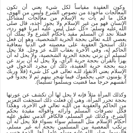
وكون العقيدة مقياساً لكل شيء يعني أن تكون
المعالجات مأخوذة من نصوص الشرع وليس من الهوى،
فكل ما لم يأت به الإسلام من معالجات لمشاكل
الإنسان فهو من غير الإسلام ولا يجوز أخذه، قال صلى
الله عليه وسلم: «كل عمل ليس عليه أمرنا فهو رد»،
فمثلاً نجد أن المسلم مقيد بأحكام الشرع ولا يملك أن
يعصي اللـه تعالى بحجة الحرية الشخصية، وهو إن فعل
ذلك استحقّ العقوبة على معصيته في الدنيا بمعاقبة
الحاكم له، وفي الآخرة بعقاب اللـه عز وجل. فلا يحل
لمسلم أن يزني بحجة الحرية الشخصية، ولا يحل له أن
يهزأ بالقرآن بحجة حرية الرأي، ولا يحل له أن يرتد عن
دينه بحجة حرية العقيدة، ذلك أن مجرد الدخول في
الإسلام يعني الانقياد للـه تعالى في كل شيء (فلا وربك
لا يؤمنون حتى يحكّموك فيما شجر بينهم ثم لا يجدوا في
أنفسهم حرجا مما قضيت ويسلّموا تسليما).
وكذلك المرأة مثلاً فإنه لا يحل لها أن تكشف عن عورتها
بحجة تحرر المرأة، وهي إن فعلت ذلك استحقت التعزير
من الحاكم والعقوبة من اللـه تعالى في الآخرة، وهكذا
فكل تصرفات المسلم وآرائه وأقواله مقيدة بحكم
الشرع، وكذلك غير المسلم، فالكافر الذمي تطبق عليه
أحكام الإسلام مثل المسلم سواء بسواء فلا يحل له أن
يرتكب المعصية بين المسلمين بحجة أنه غير مسلم،
فالرسول صلى الله عليه وسلم عامل أهل الذمة حسب