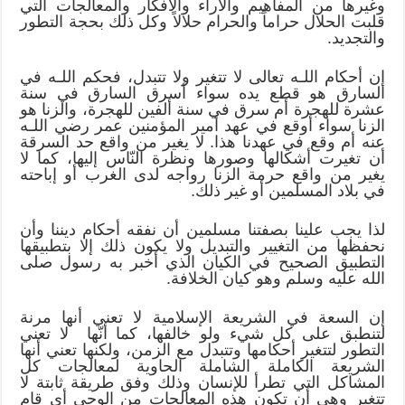
وغيرها من المفاهيم والآراء والأفكار والمعالجات التي
قلبت الحلال حراماً والحرام حلالاً وكل ذلك بحجة التطور
والتجديد.
إن أحكام اللـه تعالى لا تتغير ولا تتبدل، فحكم اللـه في
السارق هو قطع يده سواء أسرق السارق في سنة
عشرة للهجرة أم سرق في سنة ألفين للهجرة، والزنا هو
الزنا سواء أوقع في عهد أمير المؤمنين عمر رضي اللـه
عنه أم وقع في عهدنا هذا. لا يغير من واقع حد السرقة
أن تغيرت أشكالها وصورها ونظرة النّاس إليها، كما لا
يغير من واقع حرمة الزنا رواجه لدى الغرب أو إباحته
في بلاد المسلمين أو غير ذلك.
لذا يجب علينا بصفتنا مسلمين أن نفقه أحكام ديننا وأن
نحفظها من التغيير والتبديل ولا يكون ذلك إلا بتطبيقها
التطبيق الصحيح في الكيان الذي أخبر به رسول صلى
الله عليه وسلم وهو كيان الخلافة.
إن السعة في الشريعة الإسلامية لا تعني أنها مرنة
لتنطبق على كل شيء ولو خالفها، كما أنّها لا تعني
التطور لتتغير أحكامها وتتبدل مع الزمن، ولكنها تعني أنها
الشريعة الكاملة الشاملة الحاوية لمعالجات كل
المشاكل التي تطرأ للإنسان وذلك وفق طريقة ثابتة لا
تتغير وهي أن تكون هذه المعالجات من الوحي أي قام