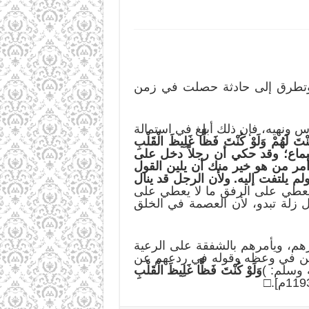
وتطرق إلى حادثة حصلت في زمن
 ونهيه، فإن ذلك أبلغ في استمالة
ِنْتَ لَهُمْ وَلَوْ كُنْتَ فَظًّا غَلِيظَ الْقَلْبِ
أسماع؛ وقد حكي أن رجلاً دخل على
أمر من هو خير منك أن يلين القول
م يلتفت إليه. ولأن الرجل قد ينال
يعطي على الرفق ما لا يعطي على
أول زلة تبدو، لأن العصمة في الخلق
هم، ويأمرهم بالشفقة على الرعية
ليكن في وعظه وقوله في ردعهم عن
 وسلم: )
وَلَوْ كُنْتَ فَظًّا غَلِيظَ الْقَلْبِ