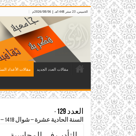
الخميس، 23 صفر 1448هـ | 2026/08/06م
مقالات العدد الجديد
مقالات الأعداد السا
العدد 129
-
السنة الحادية عشرة – شوال 1418 – شباط 1998م
التأدب في المحاسبة