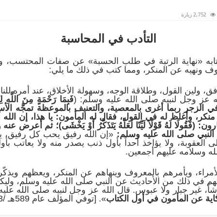
2,752 زيارة
التأدب في المحاسبة
ابه «نهاية الرتبة في طلب الحسبة» عن صفات المحتسب، 
روف ونهيه عن المنكر، ومما كتب في ذلك ما يلي:
 ولين القول، وطلاقة الوجه، وسهولة الأخلاق، عند أمره للناس
 عز وجل لنبيه صلى الله عليه وسلم: (
فَبِمَا رَحْمَةٍ مِنَ اللَّهِ ل
في الزجر ربما أغرى بالمعصية، والتعنيف بالموعظة تمجَّه ال
نكر، وأغلظ له في القول، فقال له المأمون: يا هذا، إن الله 
رون:
(
فَقُولَا لَهُ قَوْلًا لَيِّنًا لَعَلَّهُ يَتَذَكَّرُ أَوْ يَخْشَى
)؛ ثم أعرض عنه ول
ل النبي صلى الله عليه وسلم:
«إن الله رفيق يحب كل رفيق، 
 إلى العقوبة، ولا يؤاخذ أحداً بأول ذنب يصدر منه ولا يعاتب ب
لله وسلامه عليهم أجمعين.
مراء، ويأمرهم بالمعروف وينهاهم عن المنكر، ويعظهم ويذكّر
د لهم في ذلك من الأحاديث عن النبي صلى الله عليه وسلم، و
شاً، غير جبار ولا عبوس. قال الله عز وجل لنبيه صلى الله عليه
ية عن المأمون في أول الكتاب
». [توفي المؤلف عام 589هـ /1193م].□