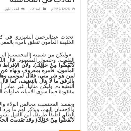
1437/12/26م
المقالات
اضف تعليق
تحدث عبدالرحمن الشيزري في كت
الخليفة المأمون تتعلق بأمره بالمع
«وليكن من شيمته [المحتسب] الرفق،
القلوب، وحصول المقصود. قال الله
لَانْفَضُّوا مِنْ حَوْلِكَ
)
. ولأن الإفراط 
المأمون، فأمره بمعروف ونهاه عن م
لمن هو شر مني، فقال لموسى وها
بالرفق ما لا ينال بالتعنيف، كما قا
التعنيف». وليكن متأنياً، غير مبادر
مفقودة فيما سوى الأنبياء، صلوات ا
وبقصد المحتسب مجالس الولاة والأ
والإحسان إليهم، ويذكر لهم ما ور
الظلم لطيفاً ظريفاً، أين القول بشو
لَانْفَضُّوا مِنْ حَوْلِكَ
(
وقد تقدمت الحكا