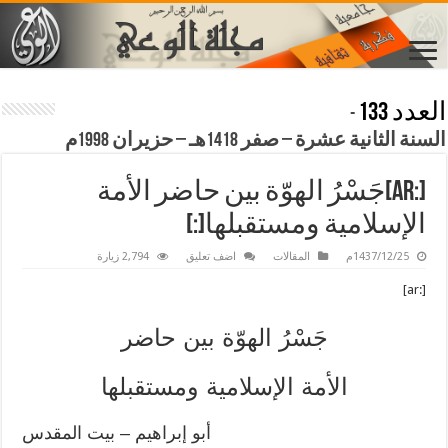
العدد 133
-
السنة الثانية عشرة – صفر 1418هـ – حزيران 1998م
[:ar]جَسْرُ الهوّة بين حاضر الأمة
الإسلامية ومستقبلها[:]
1437/12/25م
المقالات
اضف تعليق
2,794 زيارة
[:ar]
جَسْرُ الهوّة بين حاضر
الأمة الإسلامية ومستقبلها
أبو إبراهيم – بيت المقدس