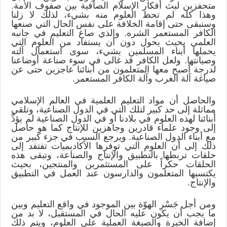
متحفزين لبث أفكار الإسلام الصافية بين صفوف الأمة.
وهذا كله لم تحظ العلوم منه بشيء، لذلك لا زلنا
وسنبقى حتى إقامة الخلافة على نفس الحال التي صنعها
الكافر المستعمر الشره. والذي صاغ التعليم في جانبه
العلمي بحيث يحول دون أن يستفاد من العلوم التي
يحملها أبناء المسلمين بشيء، سوى استعمال آلته
وصيانتها. ولعل الكافر قد غالى في سوء صناعة أوضاعنا
لدرجة أصبح معها المتعلمون من أبنائنا عاجزين حتى عن
صياغة آلة الغرب وآلة الكافر المستعمر.
والحاصل أن مواد التعليم العلمية في العالم الإسلامي
مماثلة إلى حد كبير لتلك التي في الدول الصناعية، وتلقي
أبنائنا لهذه العلوم في بلادنا أو في الدول الصناعية لم يؤدِّ
إلى وجود علماء قادرين وجاهزين للإنتاج كما هو حاصل
مع أبناء الدول الصناعية. ويرجع السبب في جزء كبير من
ذلك إلى أن العلوم التي توفرها الأكاديميات تفتقد إلى
حلقات تربطها بالتطبيق والإنتاج والصناعة، وتبقى هذه
الحلقات حكراً على المستثمرين والمنتجين، بحيث
يكتسبها المتعلمون والدارسون عند العمل في التطبيق
والإنتاج.
ومن أجل جَسْرِ الهوّة بين الموجود في واقع التعليم وبين
ما يجب أن يكون عليه الحال في المستقبل، لا بد من
إضافة الخبرة والصبغة العملية على العلوم، ويتم ذلك