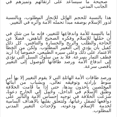
صحيحة ما سيساعد على ارتقائهم وتميزهم في
الجانب المدني.
هذا بالنسبة للحجم الهائل للإنجاز المطلوب، وبالنسبة
لدور الإسلام بوصفه مبدأ تحمله الأمة وأَثَرِه في التغيير.
أما بالنسبة للأمة واندفاعِها للتغيير، فإنه ما من شك في
أن حمْلَها للإسلام وفكرِه الصحيح الناهض، فضلاً عن
الحاجة والطلب والربح والخسارة والتنافس، كل ذلك
كفيل بأن يؤدي إلى التغيير المطلوب. ولكن من الخطأ
الاعتماد على ذلك وعلى سيره الطبيعي، خصوصاً إذا أريد
قطف الثمار بسرعة. فلا بد من سلوك السبل التي تؤدي
إلى اندفاع الأمة ورصد طاقاتها للوصول إلى التغيير
بأقصى سرعة.
ورصد طاقات الأمة الهائلةِ التي لا يقوم التغيير إلا بها أمر
منوط بإرادته وتوفيقه تعالى، وبشبابٍ من أبنائها
المخلصين يأخذون بيدها، حتى إذا ما قامت الخلافة
وطُبِّق الإسلام في الداخل، وحُمِلَ إلى الخارج دعوةً،
شَرَعَت الخلافة في توجيه إحساس الأمة والتأثير على
دوافعها لصقل رغباتها، ولتتعلق بقلبها بالأهداف السامية
لخدمة الإسلام ودعوته، ولإحداث التغيير المدني
المطلوب.