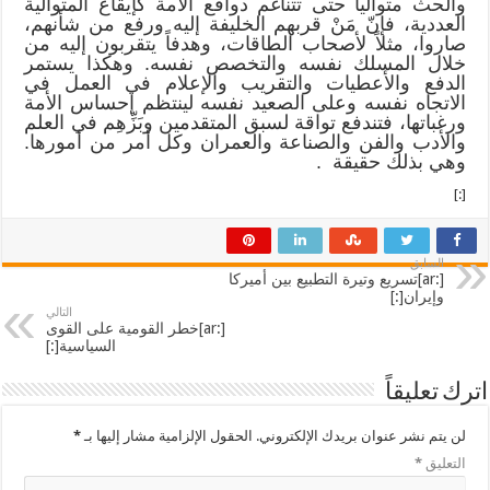
والحث متوالياً حتى تتناغم دوافع الأمة كإيقاع المتوالية
العددية، فإنّ مَنْ قربهم الخليفة إليه ورفع من شأنهم،
صاروا، مثلاً لأصحاب الطاقات، وهدفاً يتقربون إليه من
خلال المسلك نفسه والتخصص نفسه. وهكذا يستمر
الدفع والأعطيات والتقريب والإعلام في العمل في
الاتجاه نفسه وعلى الصعيد نفسه لينتظم إحساس الأمة
ورغباتها، فتندفع تواقة لسبق المتقدمين وبَزِّهِم في العلم
والأدب والفن والصناعة والعمران وكل أمر من أمورها.
وهي بذلك حقيقة .
[:]
السابق
[:ar]تسريع وتيرة التطبيع بين أميركا
وإيران[:]
التالي
[:ar]خطر القومية على القوى
السياسية[:]
اترك تعليقاً
لن يتم نشر عنوان بريدك الإلكتروني.
الحقول الإلزامية مشار إليها بـ
*
التعليق
*