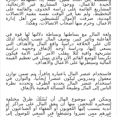
الجيدة للأعمال، ووجودَ المشاريع غير الارتجالية،
المشاريع القائمة على دراسة الجدوى، والقائمة على
التخطيط، ولم نعبأ في الوقت نفسه بتقنية الاتصالات
المدنية، صرفت الأموال للنشيطين من أهل إدارة
الأعمال، وحرم منها أصحاب الاتصالات، وهكذا.
ولغة المال مع بساطتها وبساطة دلالتها لها قوة في
الفاعلية وتأثير كبير، بوصف المال عصب الحياة. لذلك
كان على الخلافة دراسةُ واقع المال والأهداف التي
يسعى إليها، ودراسة أوجه الإنفاق وحجمه دراسة
تشريحية وافية لئلا ينقلب الأمر على الأمة فيكون
تكريساً للوضع القائم الآن والذي يتمثل في تعظيم القيمة
المالية وسيطرتها على الأعمال والأهداف.
فاستخدام عنصر المال باعتباره حافزاً، يتم ضمن توازن
معقول ومدروس ليكون عنصراً إيجابياً، والتوازن في
استخدام عنصر المال يحدده الظرف وتحدده نظرة
الناس إلى المال وطبيعةُ المسألة المعنية بالإنفاق.
ويمكن في موضوع المال أن تُسْلَكَ طرقٌ مختلفة
لتسخيره للتحفيز، منها أن ينفق المال على مراكز أو
أندية ينتسب إليها اللغويون أو الفقهاء أو الصناعيون أو
غيرهم ممن تميزوا ونَشِطوا في السعي للوصول إلى