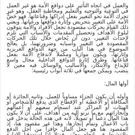
والعمل في اتجاه التأثير على دوافع الأمة هو غير العمل
في التوعية والتوجيه والتعليم ومخاطبةِ العقل، وهو غير
تحرك الأمة نحو التغيير بفعل إدراكها وقناعاتها. فهو حَضُّ
الأمة على التغيير بتحريض وإثارة دوافعها ورغباتها. ويعني
ذلك القيامَ بحركات مقصودة تجعل الأفراد والأمة يتوقون
لبلوغ الأهداف وتحصيل المقدمات والأسباب التي تلزم
لإحداث التغيير، دون أن يُخاض خلال تلك الحركات
المقصودة في التغيير وأسبابه وضرورتهما، بل يعالَج
الموضوع في هذا الباب من جهة الدوافع الغريزية
وإثارتها، ويكون موازياً ومكملاً لاندفاع الأمة بفعل
قناعاتها. وطرق إثارة الدوافع الداخلية مجال واسع
للإبداع والابتكار، والأساليب والوسائل فيه معين لا
ينضب. ويمكن جمعها في ثلاثة أبواب رئيسية:
أولها المال:
وأوله أن يكون الجزاء مساوياً للعمل. وثانيه الجائزة أو
المكافأة أو الأعطية أو الإقطاع الذي يدفع للأشخاص أو
الهيئات أو المراكز عند انسجام سعيهم أو أعمالهم
وإنجازاتهم مع ما نرنو إليه من أهداف، على أن لا يكون
هذا المال دعماً أو تمويلاً، لأنه في هذه الحالة يدخل في
باب الأعمال وتمام إنجازها، وهذا غير مقصود هنا، إذ
المقصود هنا هو جعل المال حافزاً من أجل الدفع
والتنشيط في اتجاه معيّن. فمثلاً إذا استهدفنا الإدارة