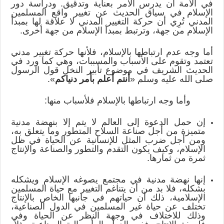
في الأمة أن يدرس الأمر بعناية وتدقيق. ودراسة دور
الإسلام في سياق الحديث عن تغيير واقع المسلمين
المدني تُرِي أن حركة التغيير المدني لا علاقة لها بمبدأ
الإسلام من جهة، وترتبط بمبدأ الإسلام من جهة أخرى.
أما وجه عدم ارتباطها بالإسلام، فلأنها حركة تغيير مدني
تعتمد وتقوم على الأسباب والمسببات، وهي كما ورد في
الحديث الشريف في موضوع تأبير النخل قول الرسول
صلى الله عليه وسلم «
أنتم أعلم بأمر دنياكم
».
وأما وجه ارتباطها بالإسلام فلأسباب منها:
إن حمل الدعوة إلى العالم لا يتم إلا بنهضة مدنية
متميزة من أجل صناعة السلاح المتطور وما يتعلق به،
ومن أجل ضرب المثل للإنسانية عن الحياة في ظل
الإسلام، وكيف يكون التقدم والتطور والصناعة والإنتاج
ثمرة من ثمارها.
إنها نهضة مدنية في مجتمع يصوغه الإسلام ويشكله
بشكله، فلا بد من أن يتناغم التغيير مع حياة المسلمين
الإسلامية، ذلك أن حياتهم في جانبها الخاص بالإنتاج
تختلف عن حياة غير المسلمين في الدول الصناعية،
وذلك للاختلاف في وجهة النظر عن الحياة وفي