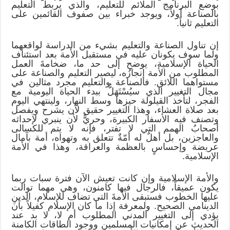
بوضع البرنامج الملائم للتعليم، والذي يربط التعليم
بالصناعة أولاً، ويوجد خبراء بين صفوف القائمين على
التعليم ثانياً.
إن تناول الصناعة والتعليم بشيء من الدراسة لواقعهما
ولما سوف يكونان عليه في مستقبل الأمة بعد استئناف
الحياة الإسلامية، يوضح إلى حد ما، ضخامةَ العمل
المطلوب من الأمة إنجازُه، ليصير التعليم والصناعة على
مستواهما اللائق. فالصناعة والتعليم مجرد مثالين في
مجال التغيير الذي سيُسْتَهَلُّ ببدء الحياة اليومية مع
الفجر، لتأخذ القيلولة حيزها وسط النهار، ولينتهي اليوم
بعد صلاة العشاء، وهذا التغيير حقيق لأن يشرح ويفصل
وتصنف فيه الأسفار الكبيرة، وحريٌّ لأن ينبري لإحداثه
أصحابُ الهمم التي لا تفتر، فإنه لا يتم للكسالى
والعاجزين، بل أهلٌ له أمّةٌ تتعلق به وتهواه، أمة بآمال
عريضة وإحساسٍ بالعظمة والعراقة، وهذا في الأمة
الإسلامية.
والأمة الإسلامية وإن كانت تعيش الآن فترة سبات ربما
يكون عميقاً، فالرجال فيها كامنون، وهي مهما توالت
عليها الخطوب فستبقى الأمةَ التي تضاف للإسلام، الدينِ
الدينامي الصحيح. ولمعرفة إذا ما كان الإسلام كفيلاً بأن
يؤدي إلى التغيير المدني المطلوب أم لا، لا بد عند
الحديث عن إمكانيات المسلمين ووجود الطاقات الكامنة