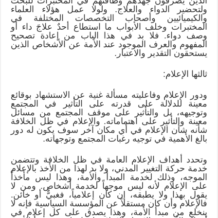
الذين يصرفون جهدهم وطاقتهم في المختبرات للبحث
ولتحضير الدواء والعلاج. ولولا عمل هؤلاء العلماء
والكيميائيين وأصحاب التخصصات المختلفة في
المختبرات وخلف الأبواب ما استطاع أحدٌ علاجَ داء أو
وصف دواء. فلا بد في هذا الباب من إعادة تصحيح
المفهوم والعرف الموجود عند الأمة عن الأشخاص الذين
يستحقون التقدير والاعتبار.
ثالثها الإعلام:
ودور الإعلام وفاعليته مسألة غنية عن الاستشهاد بوقائع
معينة للدلالة على قدرته على التأثير في المجتمع
وتوجيهه، بل والتأثير على موقف المجتمع من مسائل
معينة والتأثير على اهتماماته. والإعلام في ظل الخلافة
شأنه شأن الإعلام في أي مكان آخر سوف يكون له دور
بالغ الأهمية في توجيه رغبات المجتمع وتوجهاته.
وتحدد أهداف الإعلام العامة في ظل الخلافة وتتضمن
خدمة حركة التغيير المدني، ولا بد لهذا من الأخذ بالإعلام
الموجه، وذلك لخدمة المبدأ والأمة، وهذا ليس مأخذاً
على الإعلام لأنه ليس موجهاً لخدمة أشخاص. ومن لا
يقول بهذا ولا يطبقه، إن كان إعلامياً، فغبيٌّ أو خائن.
فالإعلام وأن كان مستقلاً عن المؤسسة السياسية فإنه لا
ينخلع من مبدأ الأمة، وهذا يصدق على كل إعلام في