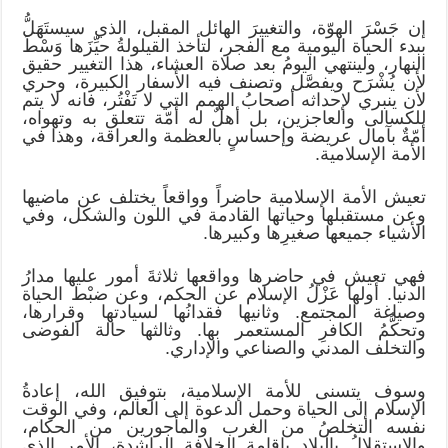
إن جَسْرَ الهوّة، والتغييرَ الهائل المقبل، الذي سيستَهَلُّ
ببدء الحياة اليومية مع الفجر، لتأخذ القيلولةُ حيِّزَها وَسْطَ
النهار، ولينتهي اليومُ بعد صلاة العشاء، هذا التغيير حقيق
لأن يُشْرَح ويفصَّل وتصنف فيه الأسفار الكبيرة، وحري
لأن ينبري لإحداثه أصحابُ الهمم التي لا تَفْتُر، فانه لا يتم
للكسالى والعاجزين، بل أهلٌ له أمّة تتعلق به وتهواه،
أمّةٌ بآمال عريضة وإحساسٍ بالعظمة والعراقة، وهذا في
الأمة الإسلامية.
تعيش الأمة الإسلامية حاضراً وواقعاً يختلف عن ماضيها
وعن مستقبلها وحياتها القادمة في اللون والشكل، وفي
الأشياء جميعها صغيرِها وكبيرها.
فهي تعيش في حاضرها وواقعها ثلاثةَ أمور عليها مدارُ
الدنيا. أولها عَزْلُ الإسلام عن الحكم، وعن ضبْط الحياة
وصياغة المجتمع. وثانيها فقدانُها لسيادتها وقرارها،
وتحكُّمُ الكافرِ المستعمر بها. وثالثها حالة الفوضى
والتخلف المدني والصناعي والإداري.
وسوف يتسنى للأمة الإسلامية، بتوفيق الله، إعادةُ
الإسلام إلى الحياة وحمل الدعوة إلى العالم، وفي الوقت
نفسه التخلصُ من الغرب والمأجورين من الحكام،
والاستقلالُ بالبلاد بإقامة الخلافة الراشدة، الأمر الذي