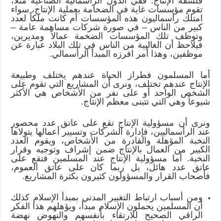
فلسفة الإنتاج. ففي الدول الرأسمالية الصناعية مثلاً،
تقوم مؤسسات غاية في الضخامة بعملية الإنتاج، سواء
امتلك رأسماليون هذه المؤسسات أم كانت ملكاً لعدد
كبير من الناس – في صورة شركات مساهمة عامة –
وتوظف تلك المؤسسات الضخمة عمالاً ومديرين،
فيلاحظ أن الغالبية من الناس في تلك البلاد عبارة عن
موظفين، وهذا أمر افرزه المبدأ الرأسمالي.
أما المسلمون فطراز الحياة عندهم يختلف وطبيعة
الإنتاج عندهم تختلف، ونرى أن المشاريع التي تقوم على
الشخص الواحد أو على نفر من الأشخاص هي الأكثر
شيوعاً وهي التي تتبنى معظم الإنتاج.
ونرى أن مسؤولية الإنتاج تقع على عاتق عدد محصور
عند الرأسماليين، فإدارة الشركات وتسيير أعمالها يتولاها
النخبة المؤهلة والقادرة من الأشخاص، ويقوم العدد
الكبير من العمال بالإنتاج ضمن إشراف وتوجيه وقرار
النخبة. أما مسؤولية الإنتاج عند المسلمين فتقع على
عاتق عدد هائل، بل ربما كان على عاتق العموم،
فأصحاب القرار والمسؤولون كثيرون بكثرة المشاريع.
ومن أسباب ارتباط التغيير المدني بمبدأ الإسلام كذلك
أن المسلمين يحملون الإسلام مبدأ، ويؤهلهم هذا الفكر
الراقي الصحيح للارتقاء بأنفسهم والنهوض نهضة