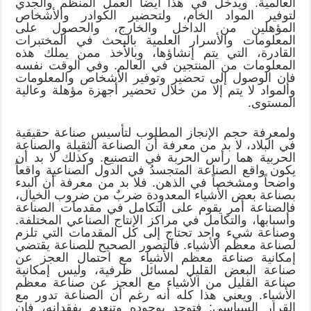
العالمية. ويدخل في هذا أيضاً العمل المنظم والجدي
لتوفير المواد الخام، ولتحضير الكوادر والأشخاص
المؤهلين من الداخل والخارج، والحصول على
المعلومات والأسرار العلمية بالبحث في المختبرات
القادرة، التي يتم إنشاؤها، وبالأخذ ممن يملك هذه
المعلومات من المنتجين في العالم. وفي الوقت نفسه
فإن الوصول إلى تحضير وتوفير الأشخاص والمعلومات
والمواد لا يتم إلا من خلال تحضير أجهزة مؤهلة وعالية
المستوى.
ولمعرفة حجم الإنجاز المطلوب لتأسيس صناعة حقيقية
في البلاد، لا بد من معرفة أن الصناعة الثقيلة والصناعة
الحربية هما رأس الحربة في التصنيع. وكذلك لا بد أن
يكون واقع الصناعة المتجسدُ في الدول الصناعية واقعاً
واضحاً ومشخصاً في الذهن. فلا بد من معرفة أن البدء
بصناعة بعض الأشياء المعدودة ضربٌ من ضروب الخيال،
فالصناعة أمر يقوم على التكامل في مقدمات الصناعة
وأسبابها، والتكامل في مراكز الإنتاج الصناعي المختلفة.
وصناعة شيء واحد تحتاج إلى كل المقدمات التي تلزم
لصناعة معظم الأشياء. فالتصور الصحيح للصناعة يقتضي
إمكانية صناعة معظم الأشياء مع احتمال العجز عن
صناعة البعض القليل لمسائل ظرفية، وليس إمكانية
صناعة القليل من الأشياء مع العجز عن صناعة معظم
الأشياء. ويعني هذا كله أنه رغم أن الصناعة تدور مع
القرار السياسي: فتوجد بوجوده وتنعدم بفقدانه، فإن