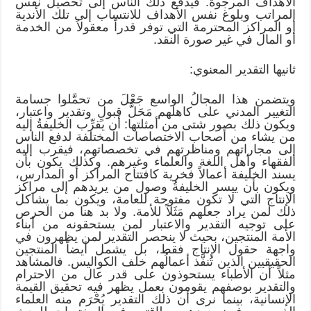
الأهداف المرجوة. فيدفع ذلك الناس إلى تحصيل نفس
المراتب وبلوغ نفس الأهداف للانتساب إلى تلك الأندية
أو المراكز المحترمة التي توفر قدراً معقولاً من الخدمة
أو المال في غير صورة النقد.
ثانيها التقدير المعنوي:
ويتضمن هذا المجالُ الواسع جَعْلَ من تحمَّلوا جسامة
التغيير المدني على كاهلهم مَحَلَّ قبولٍ وتقدير واعتبار،
ويكون ذلك بصور شتى من أمثلتها: أن يقرِّب الخليفةُ إليه
من يشاء من أصحاب الاختصاصات المختلفة لدفع الناس
إلى مجاراتهم ومناظرتهم في تخصصاتهم، فيقرب إليه
الفقهاء وأهل اللغة والعلماء وغيرهم. وكذلك يكون بأن
يسند الخليفة أعمالاً فخرية كافتتاح المراكز أو المدارس،
ويكون بأن ييسر الخليفةُ وصول من يريدهم إلى مراكز
الإنتاج التي لا تكون مفتوحة للعامة، ويكون بما يشاكل
ذلك لمن يراد جعلهم مَثَلاً للأمة. ولا بد هنا من الحرص
على توجيه التقدير والاعتبار لمن يستحقونه من أبناء
الأمة المنتجين، بحيث لا ينحصر التقدير لمن يظهرون في
واجهة حقول الإنتاج فقط، بل يشمل أيضاً المنتجين
الحقيقيين الذين تُنفَّذ أعمالُهم خلف الكواليس. فالمشاهد
مثلاً أن الأطباء يستحوذون على قدر عال من الاحترام
والتقدير بوصفهم يقومون بعمل يظهر فيه تحقيق القيمة
الإنسانية، بينما نرى أن ذلك التقدير يُحْرَم منه العلماء