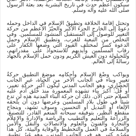
سيكون أعظم حدث في تاريخ البشرية بعد بعثة الرسول
صلى الله عليه وآله وسلم.
وتحتل إقامة الخلافة وتطبيقُ الإسلام في الداخل وحمله
دعوةً إلى الخارج الجزءَ الأكبر والحيّزَ الأعظم من حركة
التغيير للوصول إلى المستقبل المنشود للمسلمين. وفي
التخلص من التبعية للغرب، وتطبيقِ الإسلام وحملِ
الدعوة كسرٌ لمختلف القيود التي وضعها الكفار على
رقاب المسلمين وأيديهم للاستحواذ على مقدراتهم،
وللحيلولة دون العيش الكريم ودون حمل الإسلام بالجهاد
رسالةً إلى العالم.
ويواكب وضْعَ الإسلام وأحكامِه موضعَ التطبيق حركةُ
تغييرٍ وبناء في الجانب الآخر من الحياة، غيرِ الجانب
الحضاري، وهو الجانب المدني ليكون أكبر حركةِ تغيير،
أو قُلْ: أكبرَ بناء تشهده المعمورة منذ خُلق آدم عليه
السلام حتى الآن. ذلك أن حركة البناء المدنية هذه لن تدع
شيئاً في طول بلاد المسلمين وعرضها دون أن يلحقه
الإلغاء أو التبديل أو التحسين. وسوف تشهد، وبنجاح
منقطع النظير، بتوفيقه سبحانه المنعم القادر، للتصنيعَ،
والزراعةَ والتعليم والتطبيب والرياضة والإدارةَ والإعلام
والتجارة والفنونَ والعلوم والاتصالاتِ والنقلَ والأمن
والسلامةَ في العمل والتخطيط والوقاية والبيئة، كل هذا
وغيرُه كثير هو في الجانب المدني، وهو غيرُ تطبيق