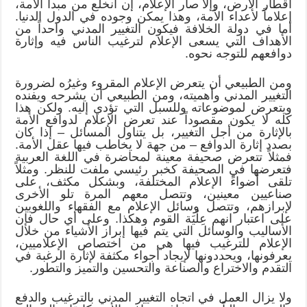
أقطار الأرض، وإلا صار الإعلام، إن انخلع من مبدأ الأمة،
إعلاماً لأعداء الأمة، وهذا يمكن وجوده في الدول الدنيا.
أما في دولة الخلافة فيكون التغيير المدني واحداً من
الأهداف التي يسعى الإعلام لترغيب الناس فيه وإثارة
دوافعهم للتوجه نحوه.
ومن الطبيعي أن يتعرض الإعلام المقروء وغيرُه لضرورة
التغيير المدني وأهميته، ومن الطبيعي أن يشرحه ويفنده
ويتعرض لموضوعاته وللسبل التي تؤدي إليه. ولكن هذا
كله لا يكون مقصوداً عند تعرض الإعلام لدوافع الأمة
بالإثارة من أجل التغيير، بل يتناول المسائل – إذا كان
بصدد إثارة الدوافع – من جهة لا يخاطب فيها عقل الأمة.
فمثلاً تتعرض صحيفة معينة لمحاضرة في اللغة العربية
فتعرضها في الصحيفة كخبر رئيسي ملفت للنظر. ومثلاً
تلقى أضواءً الإعلام المختلفة، وبشكل مكثف، على
صناعيين معينين، وتتصل معهم المرة تلو الأخرى
لإبرازهم، وتتصل وسائل الإعلام مع الفقهاء واللغويين
على اعتبار انهم عِلْيَة القوم وهكذا. وعلى أي حال فإن
الأساليب والوسائل التي يتم فيها إبراز الأشياء من خلال
الإعلام للترغيب فيها هي من اختصاص الإعلاميين،
يعرفونها، ويحددونها لإيجاد أجواء مكثفة لإثارة الرغبة في
التقدم والاختراع والصناعة والتحسين والتميز والتطور.
ولا يزال العمل في اتجاه التغيير المدني بالترغيب والدفع