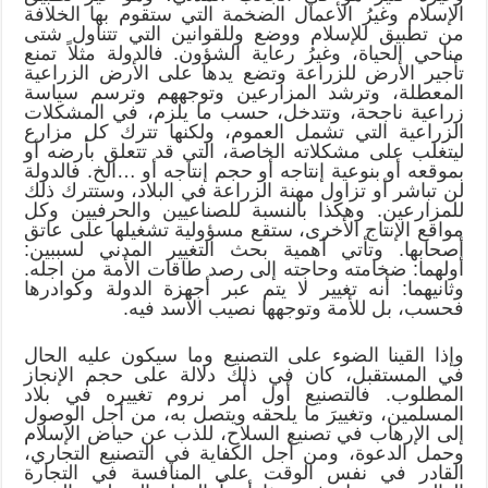
الإسلام وغيرُ الأعمال الضخمة التي ستقوم بها الخلافة
من تطبيق للإسلام ووضع وللقوانين التي تتناول شتى
مناحي الحياة، وغيرُ رعاية الشؤون. فالدولة مثلاً تمنع
تأجير الأرض للزراعة وتضع يدها على الأرض الزراعية
المعطلة، وترشد المزارعين وتوجههم وترسم سياسة
زراعية ناجحة، وتتدخل، حسب ما يلزم، في المشكلات
الزراعية التي تشمل العموم، ولكنها تترك كل مزارع
ليتغلب على مشكلاته الخاصة، التي قد تتعلق بأرضه أو
بموقعه أو بنوعية إنتاجه أو حجم إنتاجه أو …الخ. فالدولة
لن تباشر أو تزاول مهنة الزراعة في البلاد، وستترك ذلك
للمزارعين. وهكذا بالنسبة للصناعيين والحرفيين وكل
مواقع الإنتاج الأخرى، ستقع مسؤولية تشغيلها على عاتق
أصحابها. وتأتي أهمية بحث التغيير المدني لسببين:
أولهما: ضخامته وحاجته إلى رصد طاقات الأمة من اجله.
وثانيهما: أنه تغيير لا يتم عبر أجهزة الدولة وكوادرها
فحسب، بل للأمة وتوجهها نصيب الأسد فيه.
وإذا القينا الضوء على التصنيع وما سيكون عليه الحال
في المستقبل، كان في ذلك دلالة على حجم الإنجاز
المطلوب. فالتصنيع أول أمر نروم تغييره في بلاد
المسلمين، وتغييرَ ما يلحقه ويتصل به، من أجل الوصول
إلى الإرهاب في تصنيع السلاح، للذب عن حياض الإسلام
وحمل الدعوة، ومن أجل الكفاية في التصنيع التجاري،
القادر في نفس الوقت على المنافسة في التجارة