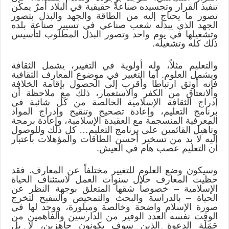
تنفيذ القرار وتجسيده صناعةً حقيقية في البلاد أمرٌ يمكن
تصور ما يحتاج إليه من الطاقة والجهد والبذل بتصور
الجهد الذي يبذله شعب صناعي في تسيير صناعة بلده
وتشغيلها في يوم واحد وتصور البذل المطلوب لتأسيس
ذلك كله وتشغيله.
والتعليم مثلاً، وله أولوية في التغيير، يشمل الثقافة
ويشمل العلوم. أما التغيير في موضوع المعارف الثقافية
فإنه أوثق ارتباطاً وأقرب إلى الحصول بإقامة الخلافة
والانعتاق من الكفر والاستعمار، ذلك مع ملاحظة أن
إدراج الثقافة الإسلامية الخالصة من كل شائبة في
برنامج التعليم، وإعادة تصحيح وتنقيح وإدراج المواد
المعرفية المنسجمة مع العقيدة الإسلامية، وإعادة برمجة
وتأهيل القائمين على برنامج التعليم… كل ذلك وللوصول
إليه لا بد من تسخير أحسن الطاقات والمؤهلات باعتبار
أن التعليم عصب هام في العيش.
وسيكون وضع العلوم للتغيير مختلفاً عن المعارف. فقد
حظيت المعارف خلال سنوات العمل لاستئناف الحياة
الإسلامية – خصوصاً شقها المتعلق بوجهة النظر عن
الحياة – بالدراسة والبحث والتمحيص والتنقيح لتخرج
صورة الإسلام واضحة وخالصة ومبلورة، ووجد لها في
الوقت نفسه العدد الوفير من الدارسين والفاهمين من
حَمَلَة الدعوة الذين سوف يكونون جاهزين، لا بل