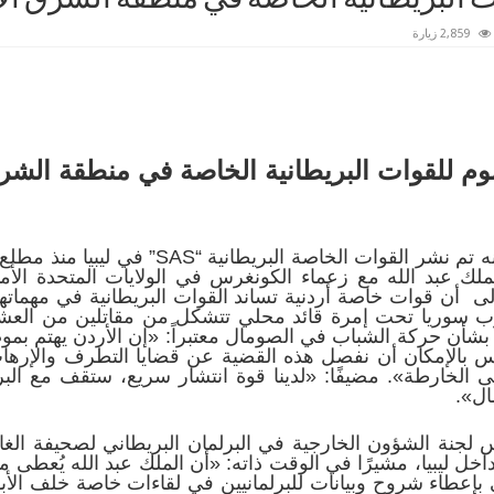
2,859 زيارة
 للقوات البريطانية الخاصة في منطقة الش
ك عبد الله مع زعماء الكونغرس في الولايات المتحدة الأ
ن قوات خاصة أردنية تساند القوات البريطانية في مهماتها في 
جنوب سوريا تحت إمرة قائد محلي تتشكل من مقاتلين من العشا
أن حركة الشباب في الصومال معتبراً: «إن الأردن يهتم بمو
 ليس بالإمكان أن نفصل هذه القضية عن قضايا التطرف والإره
 الخارطة». مضيفًا: «لدينا قوة انتشار سريع، ستقف مع البر
ال».
جنة الشؤون الخارجية في البرلمان البريطاني لصحيفة الغارد
 داخل ليبيا، مشيرًا في الوقت ذاته: «أن الملك عبد الله يُعطى
إعطاء شروح وبيانات للبرلمانيين في لقاءات خاصة خلف الأبوا