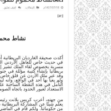
1437/07/18م
المقالات
اضف تعليق
[:ar]
نشاط محموم
في حديث خاص للعاهل الأردني المل
مسربة بخصوص لقاء الملك تشير إلى أ
بريطانيا بإنشاء كتيبة مؤللة في 
وقد عبر ملك الأردن عن قلق خاص بش
ولم يعبأ بها أحد في الواقع، وأنه
التأمل في هذه النقطة الساخنة على
الاستعداد لعبور الحدود باتجاه الصوم
من جهته، أعرب كريس بلانت رئيس ل
يعلم شيئًا عن المشاركة البريطانية
من حكوماتنا. ولكم قام في الماضي ب