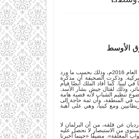
رق الأوسط
أكدت صحيفة الغارديان البريطانية أنه تم نشر القوات الخاصة البريطانية “SAS” في ليبيا منذ مطلع العام 2016م، وذلك بحسب ما ورد
ميركية. وذكرت الصحيفة أن مذكرة
ليبيا. كما أفاد الملك أيضًا قيام
ئر، وذلك لقتال جيش بشار الأسد.
ضوع تنظيم الشباب لأنه قضية هامة
اب في المنطقة، وأن ثمة حاجة إلى
يطانيين ومع كينيا، وهي على أهبة
يان عن قلقه، من أن البرلمان لا
 مستوى من الاستبصار لا نحصل عليه
ب المغلقة». مضيفًا «حينما أخبرنا