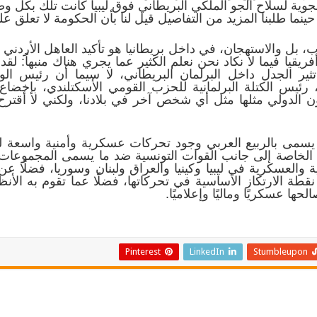
الجوية لسلاح الجو الملكي البريطاني فوق ليبيا كانت تلك بكل
 حينما طلبنا المزيد من التفاصيل قيل لنا بأن الحكومة لا تعلق 
اب، بل والاستهجان، في داخل بريطانيا هو تأكيد العاهل الأردني 
ريقيا فيما لا نكاد نحن نعلم الكثير عما يجري هناك منبهاً: 
ثير الجدل داخل البرلمان البريطاني، لا سيما أن رئيس الو
يس الكتلة البرلمانية للحزب القومي الأسكتلندي، بإخضاع ا
انون الدولي مثلها مثل أي شخص آخر في بلادنا، ولكني لا أقترح 
 يسمى بالربيع العربي وجود تحركات عسكرية وأمنية واسعة ل
ية الخاصة إلى جانب القوات التونسية ضد ما يسمى المجموعات 
 والعسكرية في ليبيا وكينيا والعراق ولبنان وسوريا، فضلًا عن 
طة الارتكاز الأساسية في تحركاتها، فضلًا عما تقوم به الأنظمة
ها عسكريًا وماليًا وإعلاميًا.
Pinterest
LinkedIn
Stumbleupon