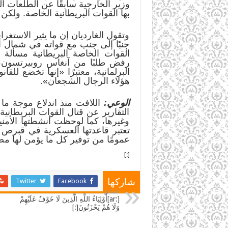
وزير الخارجية سابقًا عن الطلعات 
بها القوات البريطانية الخاصة. ولكن
وتقول الغارديان إن ما يثير الاستغر
جنبًا إلى جنب مع قواته في شمال أف
القوات الخاصة البريطانية مسألة ت
رفض طلبًا من آنغاس روبيرتسون، رئ
البرلمانية، معتبرًا «إنها تخضع للق
هؤلاء الرجال الشجعان».
الوعي:
اللافت منذ اندلاع موجة ما
التقارير عن قتال القوات البريطان
وغيرها، كما لوحظت أنشطتها الأمنية
تعتبر قاعدتها العسكرية في قبرص نق
عمومًا من توفير كل ما يؤمن لها مصالح
[:]
Twitter
Facebook
شاركها
السابق
[:ar]أَوْلِيَاءُ اللَّهِ الَّذِينَ لَا خَوْفٌ عَلَيْهِمْ
وَلَا هُمْ يَحْزَنُونَ[:]