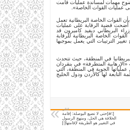
 وضوح مهمات لمساندة عمليات قامت
على عمليات القوات الخاصة».
بأن القوات الخاصة البريطانية تعمل
لقد أضحت قضية الرقابة على عمليات
زراء البريطاني ديفيد كاميرون قد
لقوات الخاصة البريطانية للرقابة
تغيير الترتيبات التي يعمل بموجبها
بريطانيا في المنطقة، حيث تتحدث
«الإرهابية المتطرفة» في بنقردان
عملياتها الجوية في المنطقة، التي
 التابعة لها كالأردن ودول الخليج
التالي
[:ar]حتى لا تضيع البوصلة: إقامة
الخلافة هي الحل، ومنهج الرسول
في التغيير هو الطريقة لإقامتها[:]