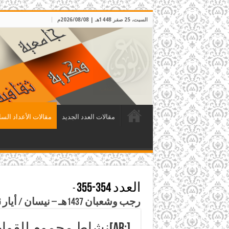
السبت، 25 صفر 1448هـ | 2026/08/08م
مقالات العدد الجديد
مقالات الأعداد السا
العدد 354-355
-
رجب وشعبان 1437هـ – نيسان / أيار 2016م
[:ar]نشاط محموم للقوات البريطانية الخاصة في منطقة الشرق الأوسط[:]