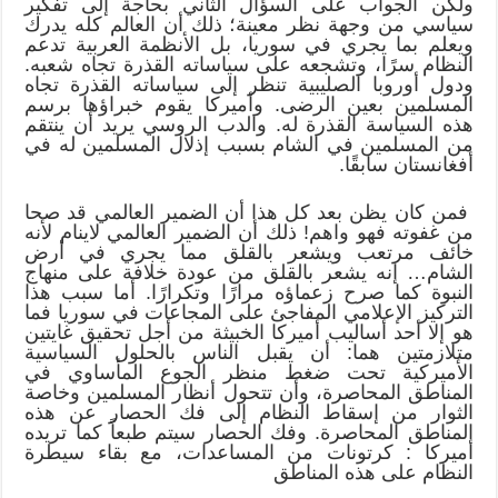
ولكن الجواب على السؤال الثاني بحاجة إلى تفكير
سياسي من وجهة نظر معينة؛ ذلك أن العالم كله يدرك
ويعلم بما يجري في سوريا، بل الأنظمة العربية تدعم
النظام سرًا، وتشجعه على سياساته القذرة تجاه شعبه.
ودول أوروبا الصليبية تنظر إلى سياساته القذرة تجاه
المسلمين بعين الرضى. وأميركا يقوم خبراؤها برسم
هذه السياسة القذرة له. والدب الروسي يريد أن ينتقم
من المسلمين في الشام بسبب إذلال المسلمين له في
أفغانستان سابقًا.
فمن كان يظن بعد كل هذا أن الضمير العالمي قد صحا
من غفوته فهو واهم! ذلك أن الضمير العالمي لاينام لأنه
خائف مرتعب ويشعر بالقلق مما يجري في أرض
الشام… إنه يشعر بالقلق من عودة خلافة على منهاج
النبوة كما صرح زعماؤه مرارًا وتكرارًا. أما سبب هذا
التركيز الإعلامي المفاجئ على المجاعات في سوريا فما
هو إلا أحد أساليب أميركا الخبيثة من أجل تحقيق غايتين
متلازمتين هما: أن يقبل الناس بالحلول السياسية
الأميركية تحت ضغط منظر الجوع المأساوي في
المناطق المحاصرة، وأن تتحول أنظار المسلمين وخاصة
الثوار من إسقاط النظام إلى فك الحصار عن هذه
المناطق المحاصرة. وفك الحصار سيتم طبعاً كما تريده
أميركا : كرتونات من المساعدات، مع بقاء سيطرة
النظام على هذه المناطق