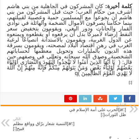
كلمة أخيرة:
كان المشركون في الجاهلية من بني هاشم
أشرف من حكام العرب؛ حيث قبل المشركون من بني
هاشم أن يجوعوا مع المسلمين حمية وعصبية لقبيلتهم،
بينما حكامنا يصرفون الأموال الضخمة والهائلة في نوادي
القمار والحانات ودور البغي، ويقومون بتخفيض سعر
النفط إرضاء لأميركا بدل أن يرفعوه أو يقطعوه ويمنعوه
عن الدول الغربية، ويقومون بالاستدانة انصياعًا لرغبة
الغرب في رهن اقتصاد البلاد لمصحته، ويقومون بسرقة
هذه الديون بالمليارات وتحويل معظمها لحساباتهم
الشخصية. وصدق الله سبحانه وتعالى في وصفهم حين
قال: ( يَا أَيُّهَا الَّذِينَ آمَنُوا لَا تَتَّخِذُوا الْيَهُودَ وَالنَّصَارَى أَوْلِيَاءَ
بَعْضُهُمْ أَوْلِيَاءُ بَعْضٍ وَمَنْ يَتَوَلَّهُمْ مِنْكُمْ فَإِنَّهُ مِنْهُمْ إِنَّ اللَّهَ
لَا يَهْدِي الْقَوْمَ الظَّالِمِينَ )q
[:]
السابق
[:ar]الحرب على أمة الإسلام في
ظل الثورات[:]
التالي
[:ar]التنمية شعار برّاق وواقع مظلم
قبيح[:]