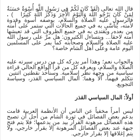
قال الله تعالى (لَقَدْ كَانَ لَكُمْ فِي رَسُولِ اللَّهِ أُسْوَةٌ حَسَنَةٌ
لِمَنْ كَانَ يَرْجُو اللَّهَ وَالْيَوْمَ الْآخِرَ وَذَكَرَ اللَّهَ كَثِيرًا )
.
فالرسول عليه الصلاة والسلام، بوصفه أسوة وقدوة
لأمته، يُتأسَّى به في جميع الحالات التي ستمر على أمته
من بعده، ويُقتدى به في جميع الظروف التي قد تعيشها
أمته لاحقاً… ويتساءل الكثيرون: هل مرَّ على رسول الله
عليه الصلاة والسلام وصحابته كما يمر على المسلمين
اليوم عامة وعلى أهل الشام خاصة؟
والجواب نعم؛ وهذا أمر يدركه كل من درس سيرته عليه
الصلاة والسلام، ويعرفه كل من قرأ الواقع الحالي قراءة
سياسية من وجهة نظر إسلامية. وسنأخذ نقطتين اثنتين
نتكلم فيهما، ألا وهما: المال السياسي القذر، وسياسة
التجويع.
أولاً: المال السياسي القذر
ليس أمراً مخفياً عن الناس أن الأنظمة العربية قامت
بدعم بعض الفصائل في ثورة الشام من أجل أن تصبح
هذه الفصائل مرهونة القرار بيد من يدعمها؛ فلا يتم فتح
جبهة عند بعض الفصائل المرهونة إلا بقرار خارجي، ولا
يتم إغلاقها إلا بقرار خارجي.