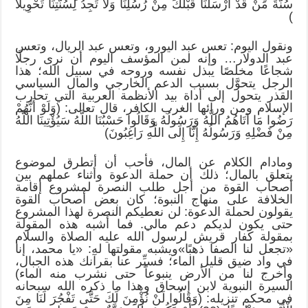
سُنَّةَ مَنْ قَدْ أَرْسَلْنَا قَبْلَكَ مِنْ رُسُلِنَا وَلَا تَجِدُ لِسُنَّتِنَا تَحْوِيلًا
)
ونقول اليوم: تعس عبد اليورو، وتعس عبد الريال، وتعس
عبد الدولار… وإنه لمن المؤسف اليوم أن نرى رجلًا
شجاعًا مخلصًا يبذل نفسه وروحه في سبيل الله؛ هذا
الرجل يتحوَّل بسبب الدعم الخارجي والمال السياسي
القذر يتحول إلى أداة بيد الأنظمة العربية التي تحارب
الإسلام ومن ورائها الغرب الكافر، قال تعالى: (وَلَوْ أَنَّهُمْ
رَضُوا مَا آتَاهُمُ اللَّهُ وَرَسُولُهُ وَقَالُوا حَسْبُنَا اللَّهُ سَيُؤْتِينَا اللَّهُ
مِنْ فَضْلِهِ وَرَسُولُهُ إِنَّا إِلَى اللَّهِ رَاغِبُونَ)
ومادام الكلام عن المال، فأحب أن أتطرق لموضوع
يتعلق بالمال؛ ذلك أن حملة الدعوة وأثناء عملهم بين
أصحاب القوة من أجل طلب النصرة لمشروع إقامة
الخلافة على منهاج النبوة؛ كان بعض أصحاب القوة
يقولون لحملة الدعوة: لن نعطيكم النصرة لهذا المشروع
حتى يكون لديكم دعم مالي. فما أشبه هذه المقولة
بمقولة كفار قريش لرسول الله عليه الصلاة والسلام
«تجعل لنا الصفا ذهبًا»ويشبه مقولتها له: «يا محمد، إنا
في واد ضيق قليل الماء؛ فسيِّر عنا بقرآنك هذه الجبال،
وأخرج لنا من الأرض ينبوعاً حتى نشرب منه الماء)
السيرة النبوية لابن إسحاق وهذا ما ذكره الله سبحانه
في محكم تنزيله: (وَقَالُوا لَنْ نُؤْمِنَ لَكَ حَتَّى تَفْجُرَ لَنَا مِنَ