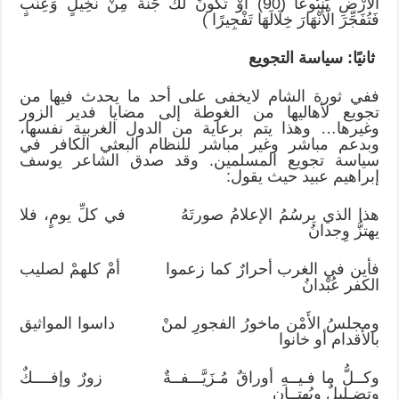
الْأَرْضِ يَنْبُوعًا (90) أَوْ تَكُونَ لَكَ جَنَّةٌ مِنْ نَخِيلٍ وَعِنَبٍ
فَتُفَجِّرَ الْأَنْهَارَ خِلَالَهَا تَفْجِيرًا )
ثانيًا: سياسة التجويع
ففي ثورة الشام لايخفى على أحد ما يحدث فيها من
تجويع لأهاليها من الغوطة إلى مضايا فدير الزور
وغيرها… وهذا يتم برعاية من الدول الغربية نفسها،
وبدعم مباشر وغير مباشر للنظام البعثي الكافر في
سياسة تجويع المسلمين. وقد صدق الشاعر يوسف
إبراهيم عبيد حيث يقول:
هذا الذي يرسُمُ الإعلامُ صورتَهُ في كلِّ يومٍ، فلا
يهتزُّ وِجدانُ
فأين في الغرب أحرارٌ كما زعموا أمْ كلهمْ لصليب
الكفر عُبْدانُ
ومجلسُ الأَمْن ماخورُ الفجورِ لمنْ داسوا المواثيق
بالأقدام أو خانوا
وكــلُّ ما فـيــهِ أوراقٌ مُـزَيَّـــفــةٌ زورٌ وإفــــكٌ
وتضـليلٌ وبُهتــان