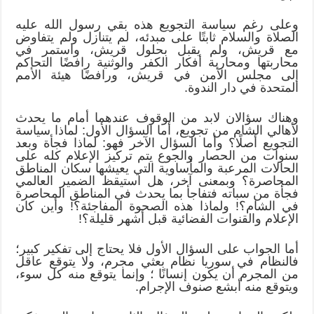
وعلى رغم سياسة التجويع هذه بقي رسول الله عليه
الصلاة والسلام ثابتًا على مبدئه، لم يتنازل ولم يتفاوض
مع قريش، ولم يقبل بحلول قريش، واستمر في
محاربتها ومحاربة أفكار الكفر والوثنية رافضًا التحاكم
إلى مجلس الأمن في قريش، ورافضًا هيئة الأمم
المتحدة في دار الندوة.
وهناك سؤالان لابد من الوقوف عندهما أمام ما يحدث
لأهالي الشام من تجويع، أما السؤال الأول: لماذا سياسة
التجويع أصلًا؟ وأما السؤال الآخر فهو: لماذا فجأة وبعد
سنوات من الحصار والجوع يتم تركيز الإعلام كله على
الحالات المرعبة والمأساوية التي يعيشها سكان المناطق
المحاصرة؟ وبمعنى آخر، هل استيقظ الضمير العالمي
فجأة من سباته فتفاجأ بما يحدث في المناطق المحاصرة
في الشام؟! ولماذا هذه الصحوة المفاجئة؟! وأين كان
الإعلام والقنوات الفضائية قبل أشهر قليلة؟!
أما الجواب على السؤال الأول فلا يحتاج إلى تفكير كبير؛
فالنظام في سوريا نظام بعثي مجرم، ولا يتوقع عاقل
من المجرم أن يكون إنسانًا ؛ وإنما يتوقع منه كل سوء،
ويتوقع منه أبشع صنوف الإجرام.