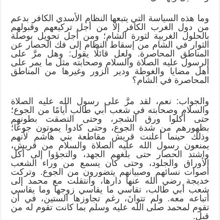
وما هذه السياسة التي يتبعها النظام الأسدي الكافر بدعم
من دول الغرب الكافر إلا من أجل تركيعهم وقبولهم
بالحلول الغربية لثورة الشام؛ ومن أجل تحويل بوصلة
الثوار في الشام من إسقاط النظام إلى فك الحصار عن
المناطق المحاصرة. ولعل قائلًا يقول: وهل مرَّ على
الرسول عليه الصلاة والسلام وصحابته مثل ما يمر على
أهل مضايا والغوطة ودير الزور وغيرها من المناطق
المحاصرة في الشام؟
والجواب: نعم، لقد مرَّ على رسول الله عليه الصلاة
والسلام وصحابته في شعب أبي طالب أيامًا من الجوع؛
حتى أكلوا ورق الشجر، وحتى التصقت بطونهم
بظهورهم من شدة الجوع، وحتى كادوا يموتون جوعًا؛
وذلك حينما أعلنت قريش مقاطعة بني هاشم لأنهم
يمنعون رسول الله عليه الصلاة والسلام من قريش،
واشتد الحصار حتى بلغهم الجهد، والتجؤوا إلى أكل
الأوراق والجلود، وحتى كان يسمع من وراء الشعب
أصوات نسائهم وصبيانهم يتضورون من الجوع. وتركت
خديجة رضي الله عنها دارها، وانتقلت مع محمد إلى
شعب أبي طالب، تقاسي ما يقاسي زوجها وما يقاسي
أتباعه معه. ولم تتوانَ، رغم تجاوزها الستين، في أن
تقوم لمحمد صلى الله عليه وسلم بما كانت تقوم له من
قبل.