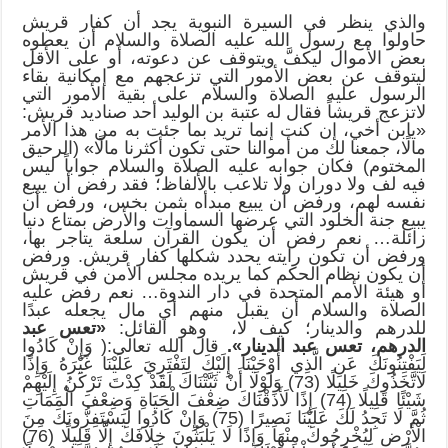
والذي ينظر في السيرة النبوية يجد أن كفار قريش
حاولوا مع رسول الله عليه الصلاة والسلام أن يعطوه
بعض الأموال ليكفَّ ويتوقف عن دعوته، أو على الأقل
ليتوقف عن بعض الأمور التي تزعجهم مع إمكانية بقاء
الرسول عليه الصلاة والسلام على بقية الأمور التي
لاتزعج قريشاً فقال له عتبة بن الوليد أحد صناديد قريش:
«يابن أخي، إن كنت إنما تريد بما جئت به من هذا الأمر
مالًا، جمعنا لك من أموالنا حتى تكون أكثرنا مالًا» (الرحيق
المختوم) فكان جوابه عليه الصلاة والسلام جواباً ليس
فيه لف ولا دوران ولا تلاعب بالألفاظ؛ فقد رفض أن يبيع
نفسه لهم، ورفض أن يبيع مبدأه بثمن بخس، ورفض أن
يبيع جنة الخلود التي عرضها السماوات والأرض بمتاع دنيا
زائلة… نعم رفض أن يكون القرآن سلعة يتاجر بها،
ورفض أن تكون رايته يحدد شكلها كفار قريش. ورفض
أن يكون نظام الحكم كما يريده مجلس الأمن في قريش
أو هيئة الأمم المتحدة في دار الندوة… نعم رفض عليه
الصلاة والسلام أن يقبل منهم أي مال يجعله عبدًا
للدرهم والدينار؛ كيف لا، وهو القائل:
«تعس عبد
الدرهم، تعس عبد الدينار».
قال الله تعالى:( وَإِنْ كَادُوا
لَيَفْتِنُونَكَ عَنِ الَّذِي أَوْحَيْنَا إِلَيْكَ لِتَفْتَرِيَ عَلَيْنَا غَيْرَهُ وَإِذًا
لَاتَّخَذُوكَ خَلِيلًا (73) وَلَوْلَا أَنْ ثَبَّتْنَاكَ لَقَدْ كِدْتَ تَرْكَنُ إِلَيْهِمْ
شَيْئًا قَلِيلًا (74) إِذًا لَأَذَقْنَاكَ ضِعْفَ الْحَيَاةِ وَضِعْفَ الْمَمَاتِ
ثُمَّ لَا تَجِدُ لَكَ عَلَيْنَا نَصِيرًا (75) وَإِنْ كَادُوا لَيَسْتَفِزُّونَكَ مِنَ
الْأَرْضِ لِيُخْرِجُوكَ مِنْهَا وَإِذًا لَا يَلْبَثُونَ خِلَافَكَ إِلَّا قَلِيلًا (76)