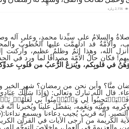
2,156 زيارة
الصلاةُ والسلامُ على سيِّدنا محمدٍ، وعلى آله 
الأمَّةُ قد ادلهمَّت عليها الخُطوبُ والمحنُ
 أنزل الله، وهذا إثمٌ وظلمٌ عظيم، وأركنت 
اليهم! فكان حالُ الأمّة مصداقًا لما ورد في ا
ُ الوَهَنُ في قلوبِكم، ويُنزعُ الرُّعبُ من قلوبِ عدوِّ
ضان منَّا؟ وأين نحن من رمضان؟ شهر الخير وا
ل الله تبارك وتعالى: (وَإِذَا سَأَلَكَ عِبَادِي عَن
ِه ومِنَّتِه ونِعَمِه، يتفضَّل علينا ويُخبرنا أنَّه قر
لنصير. إنَّه قريبٌ يُجيب دعاءنا ويسمع نداءنا:(فَإِنّ
 الآية الكريمة من أرجى الآيات في القرآن الكريم؛ ك
والعزيمةَ في العمل، وإخلاصَ التوجُّه لله، وال