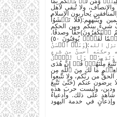
لِيلٗاۚ وَمَن لَّمۡ يَحۡكُم بِمَآ
ائدة: 44]. شريعةُ الله هي العدلُ والإنصاف، ولا تُبقي لأهل
المنافقين يُحاربون الإسلام
بِّههم:(فَلَا تَخۡشَوُاْ
ِفْ شيءٌ بينكم وبين الحكم
ُمُ ٱلۡكَٰفِرُونَ)حقًّا وصدقًا.
وقال تعالى: (أَفَحُكۡمَ ٱلۡجَٰهِلِيَّةِ يَبۡغُونَۚ وَمَنۡ أَحۡسَنُ مِنَ ٱللَّهِ حُكۡمٗا لِّقَوۡمٖ يُوقِنُونَ ٥٠)
 أنزل الله:(وَمَنۡ أَحۡسَنُ
يعَه وحكمَه أحسنُ من شرع
نَذِيرٗاۖ وَلَا تُسۡ‍َٔلُ
حَتَّىٰ تَتَّبِعَ مِلَّتَهُمۡۗ قُلۡ إِنَّ هُدَى
عِلۡمِ مَا لَكَ مِنَ ٱللَّهِ مِن
أُنزل إليكم، فهو الحقُّ من ربِّكم، ولا تتَّبعوا
ن عنكم (حَتَّىٰ تَتَّبِعَ
دةٍ ودين، وليست حربَ هذه
اهدٍ على ذلك. وأدعياءُ
نٍ وإذعانٍ في خدمة اليهود