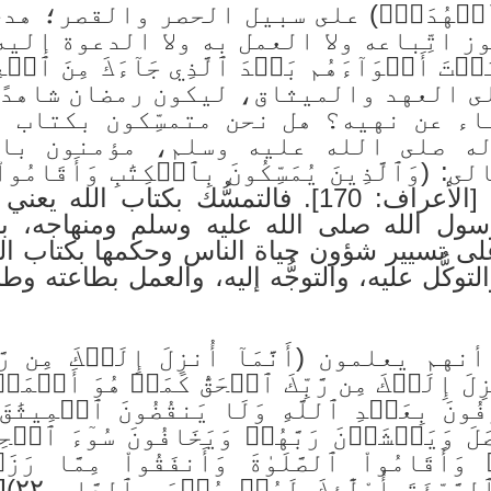
ِ هُوَ ٱلۡهُدَىٰۗ) على سبيل الحصر والقصر؛
ز اتِّباعه ولا العمل به ولا الدعوة إلي
َ أَهۡوَآءَهُم بَعۡدَ ٱلَّذِي جَآءَكَ مِنَ ٱلۡعِل
ن على العهد والميثاق، ليكون رمضان شاهد
اء عن نهيه؟ هل نحن متمسِّكون بكتاب 
ه صلى الله عليه وسلم، مؤمنون بالل
لَّذِينَ يُمَسِّكُونَ بِٱلۡكِتَٰبِ وَأَقَامُواْ ٱل
أَجۡرَ ٱلۡمُصۡلِحِينَ١٧٠) [الأعراف: 170]. فالتمسُّك
ج رسول الله صلى الله عليه وسلم ومنهاجه، 
 على تسيير شؤون حياة الناس وحكمها بكتاب الل
والتوكُّل عليه، والتوجُّه إليه، والعمل بطاعته 
علمون (أَنَّمَآ أُنزِلَ إِلَيۡكَ مِن رَّبِّ
ِلَ إِلَيۡكَ مِن رَّبِّكَ ٱلۡحَقُّ كَمَنۡ هُوَ أَعۡمَىٰٓ
وَأَقَامُواْ ٱلصَّلَوٰةَ وَأَنفَقُواْ مِمَّا رَزَقۡ