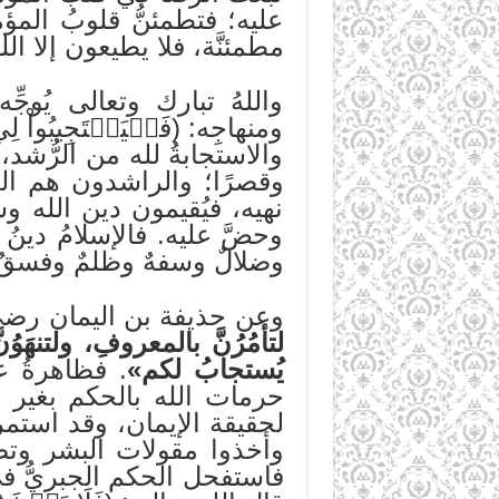
عليه؛ فتطمئنُّ قلوبُ الم
مطمئنَّة، فلا يطيعون إلا ال
واللهُ تبارك وتعالى يُوجِّ
ومنهاجِه: (فَلۡيَسۡتَجِيبُواْ لِي
والاستجابةُ لله من الرُّشد،
وقصرًا؛ والراشدون هم الذ
نهيه، فيُقيمون دين الله وش
وحضَّ عليه. فالإسلامُ دينُ 
وضلالٌ وسفهٌ وظلمٌ وفسقٌ
وعن حذيفة بن اليمان رضي 
لتأمُرُنَّ بالمعروفِ، ولتنهَ
يُستجابُ لكم»
. فظاهرةُ ع
حرمات الله بالحكم بغير 
لحقيقة الإيمان، وقد استمر
وأخذوا مقولات البشر وتص
فاستفحل الحكم الجبريُّ في ب