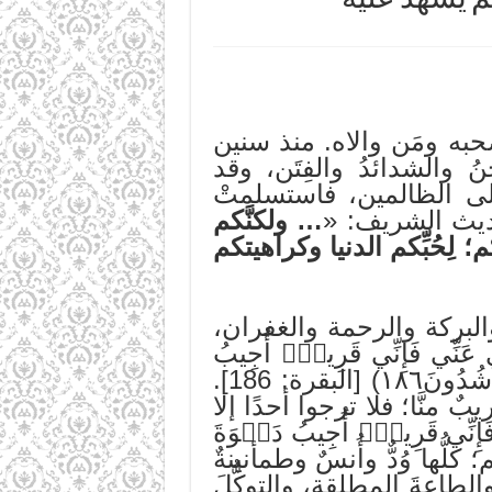
وصحبه ومَن والاه. منذ سنين
 والشدائدُ والفِتَن، وقد
إلى الظالمين، فاستسلمتْ
لحديث الشريف: «
…
ولكنَّكم
كم؛ لِحُبِّكم الدنيا وكراهيتكم
لبركة والرحمة والغفران،
ِّي فَإِنِّي قَرِيبٌۖ أُجِيبُ
دَعۡوَةَ ٱلدَّاعِ إِذَا دَعَانِۖ فَلۡيَسۡتَجِيبُواْ لِي وَلۡيُؤۡمِنُواْ بِي لَعَلَّهُمۡ يَرۡشُدُونَ١٨٦) [البقرة: 186].
يبٌ منَّا؛ فلا ترجوا أحدًا إلا
ِي قَرِيبٌۖ أُجِيبُ دَعۡوَةَ
لُّها وُدٌّ وأُنسٌ وطمأنينةٌ
طاعةَ المطلقة، والتوكُّلَ