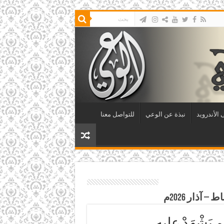
الأندرويد
نبذة عن الوعي
للتواصل معنا
يَشْهَدْ عليه