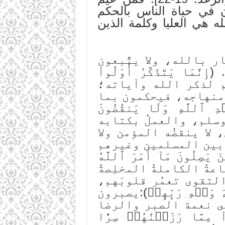
ن في حياة الناس بالحكم
ه هي العليا وكلمة الذين
ر بالله، ولا يتَّبعون
 يَتَذَكَّرُ أُوْلُواْ
ُهم لذكر الله وآياته؛
منهاجه، فيحكمون بما
لَّهِ وَلَا يَنقُضُونَ
 وسلم، والعملُ بكتابه
 لا ينقضُه المؤمن ولا
َّ بين المسلمين وغيرهم
ُونَ مَآ أَمَرَ ٱللَّهُ
 الطاعةُ الكاملةُ المخلِصةُ
التقوى تعمُر قلوبَهم،
وَجۡهِ رَبِّهِمۡ):يصبرون
لى نعمة الصبر والرضا
َّا رَزَقۡنَٰهُمۡ سِرّٗا