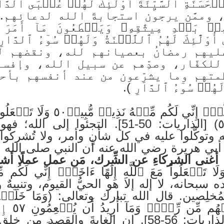
لۡحَسَنَةِ ٱلسَّيِّئَةَ أُوْلَٰٓئِكَ لَهُمۡ عُقۡبَى 
ممَّن يرجون استجابةَ الله لدعائهم. وقا
نۢ بَعۡدِ مِيثَٰقِهِۦ وَيَقۡطَعُونَ مَآ أَمَرَ
عليهم رمضانُ بعصيانهم لله، ونقضهم ل
لكفّار، وصدِّهم عن سبيل الله، وإفسا
تهم وما يشرِّعون من عند أنفسهم بأح
َلَهُمۡ سُوٓءُ ٱلدَّارِ ).
وقال تعالى:(فَفِرُّوٓاْ إِلَى ٱللَّهِۖ إ
لَكُم مِّنۡهُ نَذِيرٞ مُّبِينٞ٥١) [الذاريات: 50-51]
ه وتوكَّلوا عليه في كل شأنٍ وأمر، ولا تُشركوا 
ي هريرة رضي الله عنه أن النبي صلى الله ع
ا أغنى الشركاءِ عن الشِّرك، مَن عمل عملًا أ
بحانه، لا إله إلا هو الحيُّ القيوم، وتنبيهٌ وتح
لِصين. قال الله تبارك وتعالى: (وَمَا خَلَقۡتُ 
لِيَعۡبُدُو
ٱلۡقُوَّةِ ٱلۡمَتِينُ٥٨) [الذاريات: 56-58]. إن الغا