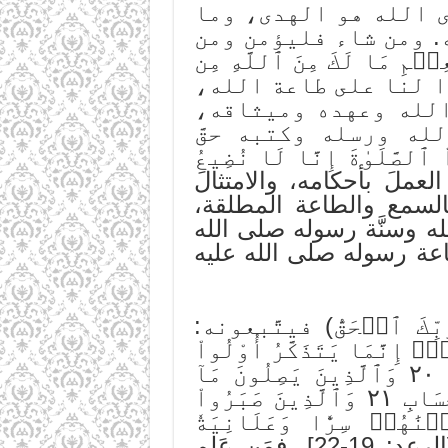
 هدى الله هو الهدى، وما
ه. ومن شاء فليؤمن ومن
ۡمِ مَا لَكَ مِنَ ٱللَّهِ مِن
ًا لنا على طاعة الله،
الله وعهده وميثاقه،
ه ورسله وكتبه حقَّ
صَّلَوٰةَ إِنَّا لَا نُضِيعُ
 بكتاب الله يعني العملَ بأحكامه، والامتثالَ
بالسمع والطاعة المطلقة،
ه وسنَّة رسوله صلى الله
وطاعة رسوله صلى الله عليه
كَ ٱلۡحَقُّ) فيتَّبعونه:
ۚ إِنَّمَا يَتَذَكَّرُ أُوْلُواْ
ٱلۡأَلۡبَٰبِ ١٩ٱلَّذِينَ يُوفُونَ بِعَهۡدِ ٱللَّهِ وَلَا يَنقُضُونَ ٱلۡمِيثَٰقَ ٢٠ وَٱلَّذِينَ يَصِلُونَ مَآ
أَمَرَ ٱللَّهُ بِهِۦٓ أَن يُوصَلَ وَيَخۡشَوۡنَ رَبَّهُمۡ وَيَخَافُونَ سُوٓءَ ٱلۡحِسَابِ ٢١ وَٱلَّذِينَ صَبَرُواْ
نَٰهُمۡ سِرّٗا وَعَلَانِيَةٗ
وَيَدۡرَءُونَ بِٱلۡحَسَنَةِ ٱلسَّيِّئَةَ أُوْلَٰٓئِكَ لَهُمۡ عُقۡبَى ٱلدَّارِ ٢٢)[الرعد: 19-22]. فمَن عَلِم