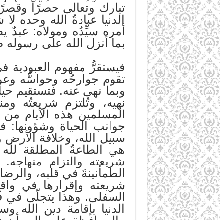
الدنيا عبادةُ الله وحده لا ش
أمره سيِّدُه ومولاه: عبدٌ يط
بما أنزل الله على رسوله 
فيستقرُّ مفهوم العبودية في
تقوم جوارحُه وحواسُّه وعواط
وبما نهى عنه. فتستقيم حياة ا
نهيه، وتُلتزم شريعتُه وم
المسلمين هذه الأيام من أ
جوانب الحياة وشؤونها: ف
سبيل الله، وخلافة الأرض وإعما
هي الطاعةُ المطلقة لله بال
شريعته والتزام منهاجه. ف
الطمأنينةَ في قلبه، والرضا
شريعته وإقرارها في واقع 
السفلى. وهذا يتجلّى في فهم
الدنيا بإقامة دين الله و