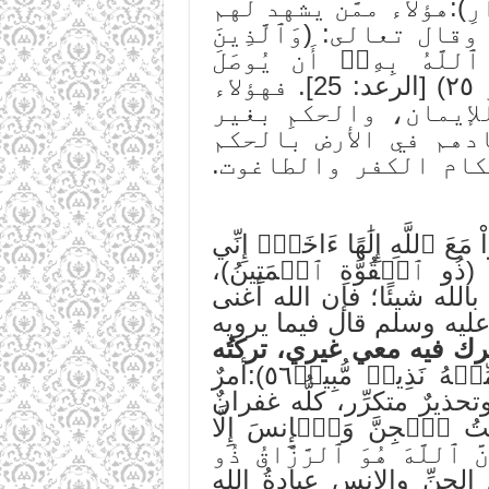
ٱلدَّارِ):هؤلاء ممَّن يشهد لهم
ل تعالى: (وَٱلَّذِينَ
 ٱللَّهُ بِهِۦٓ أَن يُوصَلَ
وَيُفۡسِدُونَ فِي ٱلۡأَرۡضِ أُوْلَٰٓئِكَ لَهُمُ ٱللَّعۡنَةُ وَلَهُمۡ سُوٓءُ ٱلدَّارِ ٢٥) [الرعد: 25]. فهؤلاء
لإيمان، والحكمِ بغير
دهم في الأرض بالحكم
كام الكفر والطاغوت.
ِنِّي لَكُم مِّنۡهُ نَذِيرٞ مُّبِينٞ٥٠ وَلَا تَجۡعَلُواْ مَعَ ٱللَّهِ إِلَٰهًا ءَاخَرَۖ إِنِّي
. التجئوا إلى الله؛ فهو (ذُو ٱلۡقُوَّةِ ٱلۡمَتِينُ)،
بالله شيئًا؛ فإن الله أغنى
ليه وسلم قال فيما يرويه
شرك فيه معي غيري، تركتُه
(رواه مسلم). (وَلَا تَجۡعَلُواْ مَعَ ٱللَّهِ إِلَٰهًا ءَاخَرَۖ إِنِّي لَكُم مِّنۡهُ نَذِيرٞ مُّبِينٞ٥٦):أمرٌ
ذيرٌ متكرِّر، كلُّه غفرانٌ
ٱلۡجِنَّ وَٱلۡإِنسَ إِلَّا
نِ ٥٦ مَآ أُرِيدُ مِنۡهُم مِّن رِّزۡقٖ وَمَآ أُرِيدُ أَن يُطۡعِمُونِ ٥٧ إِنَّ ٱللَّهَ هُوَ ٱلرَّزَّاقُ ذُو
يةَ والقصد من خلق الجنِّ والإنس عبادةُ الله