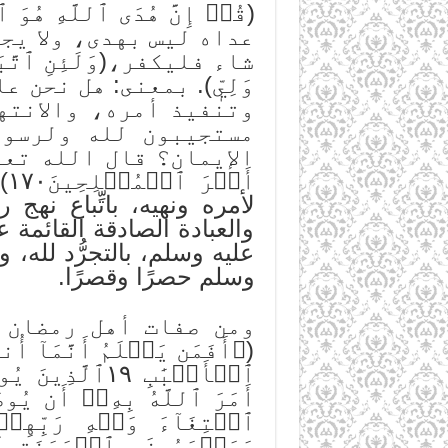
(قُلۡ إِنَّ هُدَى ٱللَّه
عداه ليس بهدى، ولا يجو
شاء فليكفر،(وَلَئِنِ ٱتَّبَعۡت
وَلِيّٖ). بمعنى: هل نح
وتنفيذ أمره، والانته
مستجيبون لله ولرسول
الإيمان؟ قال الله تعالى: (وَٱ
لأمره ونهيه، باتِّباع نه
والعبادة الصادقة القائمة
عليه وسلم، بالتجرُّد لله، 
وسلم حصرًا وقصرًا.
ومن صفات أهل رمضان أنهم ي
(۞أَفَمَن يَعۡلَمُ أَنَّمَآ أُنز
ٱبۡتِغَآءَ وَجۡهِ رَبِّهِمۡ 