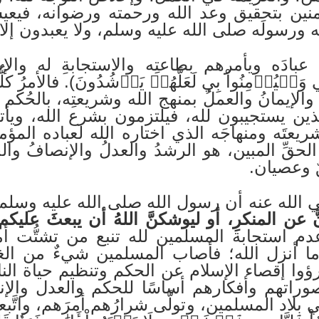
ؤمنين بتحقيق وعد الله ورحمته ورضوانه، فيعي
له ورسولَه صلى الله عليه وسلم، ولا يعبدون إلا 
ه عبادَه ويأمرهم بطاعتِه والاستجابةِ له والإ
 وَلۡيُؤۡمِنُواْ بِي لَعَلَّهُمۡ يَرۡشُدُونَ). فالأمرُ كلّ
 والإيمانُ والعملُ بمنهج الله وشريعتِه، بالحُك
ين يستجيبون لله، فيلتزمون بشرع الله، ويأ
ريعتَه ومنهاجَه الذي اختاره الله لعباده المؤ
الحقِّ المبين، هو الرشدُ والعدلُ والإنصافُ وال
 وعصيان.
الله عنه أن رسول الله صلى الله عليه وسلم 
وُنَّ عن المنكرِ، أو ليوشكنَّ اللهُ أن يبعثَ عليك
دم استجابة المسلمين لله تنبع من تشتُّت أمر
ما أنزل الله؛ فأصاب المسلمين شيءٌ من ال
ؤوا إقصاء الإسلام عن الحكم وتنظيم حياة الن
وراتهم وأفكارهم أساسًا للحكم والعدل والإ
لاد المسلمين، وتولَّى شرارُهم أمرَهم، واتَّبعو