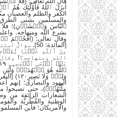
قال الله تعالى: (فَلَا تَخۡشَوُاْ ٱ
الكفر والظلم والعصيان مكانً
والمسلمين بشتى الطرق والأ
ٱلنَّاسَ وَٱخۡشَوۡنِ)؛ فلا
بشرع الله ومنهاجه. واعلموا:(وَمَ
[المائدة: 50]. س
مِنَ ٱللَّهِ حُكۡمٗا لِّق
الله ومنهاجِه؟! وقال تعالى
ٱللَّهِ هُوَ ٱلۡهُدَىٰۗ وَلَئِنِ 
اليهود والنصارى؛ إنهم أعدا
مِلَّتَهُمۡۗ)، حتى تصبحوا
الشعارات الزائفة من وطن
الوطنية والقُطْرِيَّة والق
والأمريكان؛ فأين المسلمو