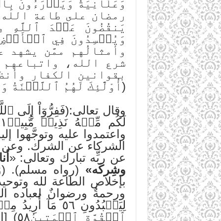
وَعَلَانِيَةٗ وَيَدۡرَءُونَ بِٱ
رمضان على طاعة الله، و
يَنقُضُونَ عَهۡدَ ٱللَّهِ مِ
وأمثالُهم ممَّن يشهد 
شرع الله، واتباعهم ل
بقوانين الكفار وأنظم
(أُوْلَٰٓئِكَ لَهُمُ ٱللَّعۡنَةُ و
واعتمدوا عليه وتوجَّهوا إلي
الشركاء عن الشرك. وعن أب
عن ربِّه تبارك وتعالى: «
أن
وشِركَه»
بإخلاص الطاعة لله وتوحيده س
ورحمةٌ ورضوانٌ لعباده المُخ