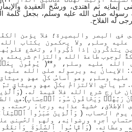
 إيمانِه ثم اهتدى، ورسَّخ العقيدة والإيما
َة رسوله صلى الله عليه وسلم، بجعل كلمة الل
جى له الفلاح.
َمًى في البصر والبصيرة؛ فلا يؤمن الكفّا
ه وسلم، ولا يحكمون بكتاب الله. (إِنَّمَا
ذين يتذكَّرون إذا ذُكِّروا، وتخشع قلوب
كةٌ لوجوب طاعة الله والتزام شريعته و
ه عليه وسلم، و**( يُوفُونَ بِعَهۡدِ ٱل
الله: الإيمانُ به وبرسوله صلى الله عليه
عليه وسلم، وهو أساسُ كلِّ عهدٍ وميثاق،
. ثم يأتي الالتزامُ بكلِّ عهدٍ وميثاقٍ تم
ج شرع الله فلا قيمة له. (وَٱلَّذِينَ يَصِل
ۡنَ رَبَّهُمۡ وَيَخَافُونَ سُوٓءَ ٱلۡحِسَابِ):هي
 الإطلاق، خشيةَ عذابه ورجاءَ رحمته. و
الحساب. ( وَٱلَّذِينَ صَبَرُواْ ٱبۡتِغَآءَ 
تسابِ أجرِه ورضوانِه، ولهم الحُسنى ع
ه. (وَأَقَامُواْ ٱلصَّلَوٰةَ وَأَنفَقُواْ مِم