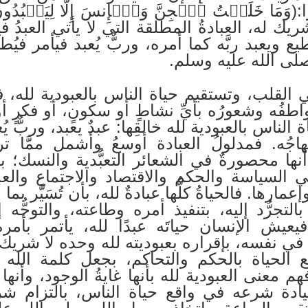
ريك له، العبادةُ المطلقة التي لا يأتي العبدُ فيها
يع ويعبد ربَّه كما أمره، وربٌّ يُعبد فيأمر فيُطا
صلى الله عليه وسلم.
 القلب، وتستقيم حياة الناس بالعبودية لله، فلا
فُه وشعورُه بأيِّ نشاطٍ أو سكونٍ، أو فكرٍ أو تص
لناس بالعبودية لله خالقِها: عبدٌ يعبد، وربٌّ يُ
نهاجُه. فمدلولُ العبادة أوسعُ وأشمل ممَّا ت
نها محصورةٌ في الشعائر التعبُّدية والنسك؛ 
ي السياسة والحكم والاقتصاد والاجتماع والع
رها. فالحياةُ كلُّها عبادةٌ لله، بأن تُسَيَّر بما
تجرُّد إليه، بتنفيذ أمره وطاعته، والتوجُّه إلي
يعيش الإنسان حياتَه عبدًا لله، يأتمر بأم
 في نفسه، بإقراره بعبوديته لله وحده لا شريك له
الحياة بالحكم والتحاكم، بجعل كلمة الله ا
 معنى العبودية لله بأنها غايةُ الوجود، وأنها
سيادة شرعه في واقع حياة الناس، بالتزام شر