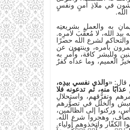
شون في ملاذِ أمنٍ ونفسٍ
الله.
يمانِ به والعملِ بشريعتِه
ُه بيد الله، لا مُعقِّبَ لأمرِه.
م والتحاكم لشرع الله حصرًا
تمرون بأمره، وينتهون عن
منين وللبشر كافة، وأمر به
خيرُ العميم، وما عداه كفرٌ
قال: «
والذي نفسي بيدِه،
م عذابًا منه، ثم تدعونه فلا
هم وتفرُّقهم، واستحلالِ
غبش والخلل في تصوُّرهم
اس، وركنوا إلى الظالمين،
نصاف، وهجروا شرع الله.
ا الكفّار واتخذوهم أولياء.