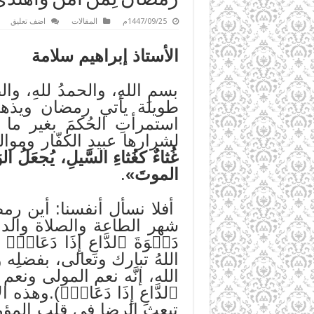
1447/09/25م
المقالات
اضف تعليق
الأستاذ إبراهيم سلامة
بسمِ اللهِ، والحمدُ للهِ، و
طويلة يأتي رمضان ويذهب، و
استمرأتِ الحُكمَ بغير ما
لشرارها عبيدِ الكفّار ومو
غُثاءٌ كغُثاءِ السَّيلِ، يُجعَل
الموتَ»
.
أفلا نسأل أنفسنا: أين رم
شهر الطاعة والصلاة والدعاء. قا
اللهُ تبارك وتعالى، بفضلِه وكرم
الله، إنَّه نعم المولى ونعم ا
ٱلدَّاعِ إِذَا دَعَانِۖ).وهذه
تبعث الرضا في قلب المؤمن، 