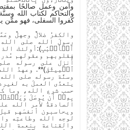
وآمن وعمل صالحًا بمقتضى
والتحاكم لكتاب الله وسنّ
كفروا السفلى، فهو ممَّن ير
والكفرُ ضلالٌ وجهلٌ وع
رسولَ الله صلى الله علي
ٱلۡأَلۡبَٰبِ):أولئك ال
فقلوبهم وعقولهم مُدر
أُنزل على رسوله صلى الل
ٱلۡمِيثَٰقَ)**. وعهدُ 
وسنَّة رسوله صلى الله 
يتعدَّى العملَ به لغيره
حسب شرع الله، وما كان خار
بِهِۦٓ أَن يُوصَلَ وَيَخۡشَو
الصادقةُ لأمر الله على
ويحاسبون أنفسَهم قبل يوم 
لوجه الله وطاعتِه واح
والقناعة بنعمة الله وعطائ