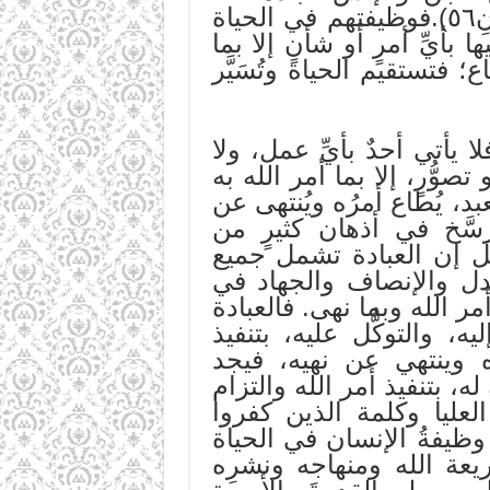
تبارك وتعالى حصرًا وقصرًا:(وَمَا خَلَقۡتُ ٱلۡجِنَّ وَٱلۡإِنسَ إِلَّا لِيَعۡبُدُونِ٥٦).فوظيفتهم في الحياة
 بأيِّ أمرٍ أو شأنٍ إلا بما
ع؛ فتستقيم الحياة وتُسَيَّر
 يأتي أحدٌ بأيِّ عمل، ولا
وُّرٍ، إلا بما أمر الله به
عبد، يُطاع أمرُه ويُنتهى عن
رسَّخ في أذهان كثيرٍ من
بل إن العبادة تشمل جميع
دل والإنصاف والجهاد في
 أمر الله وبما نهى. فالعبادة
ه، والتوكُّل عليه، بتنفيذ
ره وينتهي عن نهيه، فيجد
، بتنفيذ أمر الله والتزام
لعليا وكلمة الذين كفروا
 وظيفةُ الإنسان في الحياة
يعة الله ومنهاجه ونشرِه