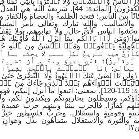
لنَّاسَ وَٱخۡشَوۡنِ وَلَا تَشۡتَرُواْ بِ‍َٔايَٰتِي ثَمَنٗا قَ
أَنزَلَ ٱللَّهُ فَأُوْلَٰٓئِكَ هُمُ ٱلۡكَٰفِرُونَ) [الم
ا بين الناس؛ فتجد الظلمةَ والعصاةَ والكفارَ و
ساليب. والله تبارك وتعالى يأمر المسلمين ويُنَ
 تخشوا الناس لأيِّ حال، ولا تهابوهم، ولا يَق
ن لَّمۡ يَحۡكُم بِمَآ أَنزَلَ ٱللَّهُ فَأُوْلَٰٓئِكَ ه
ؤالٌ استنكاريٌّ فيه تقريعٌ لكلِّ مسلم لا يحكم بما
َوۡمٖ يُوقِنُونَ)؛ فمَن يجرؤ ويدَّعي أن تشر
: (ِنَّآ أَرۡسَلۡنَٰكَ بِٱلۡحَقِّ بَشِيرٗا وَ
عَنۡ أَصۡحَٰبِ ٱلۡجَحِيمِ ١١٩وَلَن تَرۡضَىٰ عَنكَ ٱلۡيَهُودُ وَلَا ٱلنَّصَٰرَىٰ 
ٱتَّبَعۡتَ أَهۡوَآءَهُم بَعۡدَ ٱلَّذِي جَآءَكَ مِنَ ٱلۡ
وَلِيّٖ وَلَا نَصِيرٍ١٢٠) [البقرة: 119-120]. بمعنى: اتبعوا ما 
ؤكم، وسيظلون يحاربونكم ويكيدون لكم، ولا يرضو
 مثلهم كفارًا. فالحرب بيننا وبينهم حربُ عقي
يةٍ وقوميةٍ واستقلال. وحربُ فلسطين خيرُ ش
ومية والثورة والاستقلال متماهُون بذُلٍّ وهوا
ن؟!