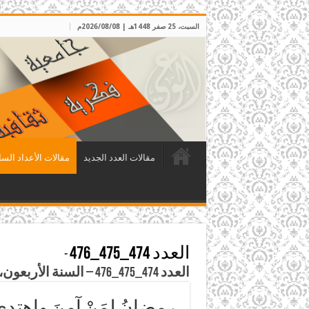
السبت، 25 صفر 1448هـ | 2026/08/08م
مقالات العدد الجديد
مقالات الأعداد السا
العدد 474_475_476
-
العدد 474_475_476 – السنة الأربعون، رجب – شعبان – رمضان 1447هـ الموافق كانون الثاني– شباط – آذار 2026م
رمضانُ لِمَنْ آمنَ واهتدى 