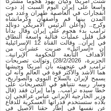
شنت أمريكا وكيان يهود هجوماً مشتركاً
واسعاً على إيران اليوم السبت إذ دوت
انفجارات في العاصمة طهران وعدد من
المدن بينها قم وأصفهان وكرمانشاه
وكرج.. (وأعلن الرئيس الأمريكي دونالد
ترامب بدء هجوم على إيران وقال بدأنا
قبل قليل عمليات قتالية واسعة النطاق
في إيران.. وقالت القناة 12 الإسرائيلية
إن «إسرائيل» ضربت عشرات من
الأهداف التابعة للحكومة الإيرانية..
الجزيرة، 28/2/2026) وتوالت تصريحات
ترامب في عنجهيته بأن أمريكا وجيشها
هما الأشد والأكثر قوة في العالم وأنه لن
يسمح لإيران بالسلاح النووي والصواريخ،
وسار ربيبه نتنياهو في التصريحات على
خطا سيده ترامب.. وأما إيران فقد (قال
وزير الخارجية الإيراني عباس عراقجي إن
بلاده ستستخدم قدراتها العسكرية للدفاع
عن نفسها في إطار حقنا الأصيل في