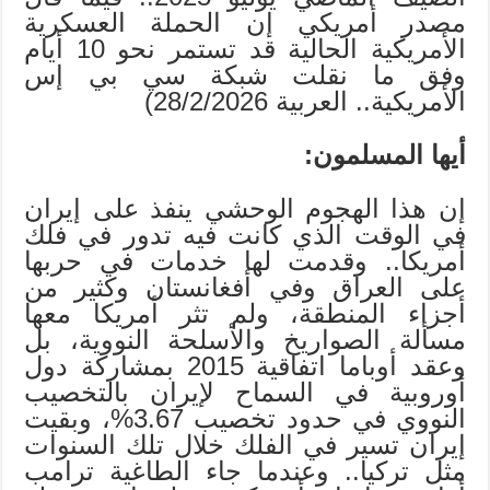
مصدر أمريكي إن الحملة العسكرية
الأمريكية الحالية قد تستمر نحو 10 أيام
وفق ما نقلت شبكة سي بي إس
الأمريكية.. العربية 28/2/2026)
أيها المسلمون:
إن هذا الهجوم الوحشي ينفذ على إيران
في الوقت الذي كانت فيه تدور في فلك
أمريكا.. وقدمت لها خدمات في حربها
على العراق وفي أفغانستان وكثير من
أجزاء المنطقة، ولم تثر أمريكا معها
مسألة الصواريخ والأسلحة النووية، بل
وعقد أوباما اتفاقية 2015 بمشاركة دول
أوروبية في السماح لإيران بالتخصيب
النووي في حدود تخصيب 3.67%، وبقيت
إيران تسير في الفلك خلال تلك السنوات
مثل تركيا.. وعندما جاء الطاغية ترامب