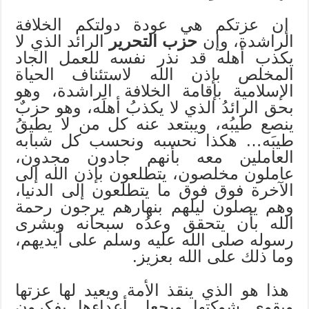
إن عزتكم هي عودة دولتكم الخلافة
الراشدة، وإن
حزب التحرير
الرائد الذي لا
يكذب أهله قد نذر نفسه للعمل الجاد
المخلص بإذن الله لاستئناف الحياة
الإسلامية بإقامة الخلافة الراشدة، وهو
بحق الرائدُ الذي لا يكذبُ أهلَه، وهو حزبٌ
ينصع طيبُه، ويبتعد عنه كل من لا يطيقُ
طيبَه… هكذا نحسبه ونحسب كل شبابه
العاملين معه بأنهم جادون مجدون،
عاملون مخلصون، يتطلعون بإذن الله إلى
الآخرة فوق فوق ما يتطلعون إلى الدنيا،
وهم يصلون ليلهم بنهارهم يرجون رحمة
الله بأن يتحقق وعدُه سبحانه وبشرى
رسوله صلى الله عليه وسلم على أيديهم،
وما ذلك على الله بعزيز.
هذا هو الذي ينقذ الأمة ويعيد لها عزتها
ويقوي شوكتها ويجعل أعداءها يفكرون