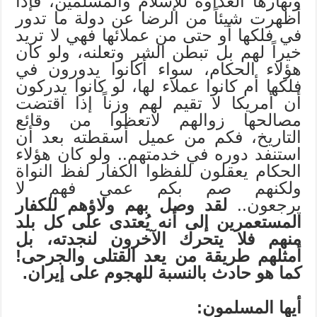
ونهارها العداوة للإسلام والمسلمين، فإذا
أظهرت شيئاً من الرضا عن دولة ما تدور
في فلكها أو حتى من عملائها فهي لا تريد
خيراً لهم بل تبطن الشر وتعلنه، ولو كان
هؤلاء الحكام، سواء أكانوا يدورون في
فلكها أم كانوا عملاء لها، لو كانوا يدركون
أن أمريكا لا تقيم لهم وزناً إذا اقتضت
مصالحها زوالهم لاتعظوا من وقائع
التاريخ، فكم من عميل أسقطته بعد أن
استنفد دوره في خدمتهم.. ولو كان هؤلاء
الحكام يعقلون للفظوا الكفار لفظ النواة
ولكنهم صم بكم عمي فهم لا
يرجعون..
لقد وصل بهم ولاؤهم للكفار
المستعمرين إلى أنه يُعتدى على كل بلد
منهم فلا يتحرك الآخرون لنجدته، بل
أمثلهم طريقة من يعد القتلى والجرحى!
كما هو حادث بالنسبة للهجوم على إيران.
أيها المسلمون: