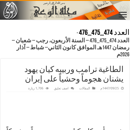
العدد 474_475_476
-
العدد 474_475_476 – السنة الأربعون، رجب – شعبان –
رمضان 1447هـ الموافق كانون الثاني– شباط – آذار
2026م
الطاغية ترامب وربيبه كيان يهود
يشنان هجوماً وحشياً على إيران
1447/09/25م
المقالات
اضف تعليق
1,706 زيارة