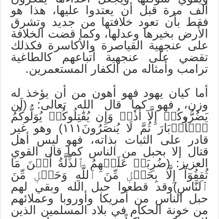
ألف مرة قبل أن يعتدوا عليها، هذا هو
فقط بأن تعود خلافتها من جديد وتشرق
الأرض بخيرها وعدلها، وكما قضت الخلافة
على عنجهية القياصرة والأكاسرة فكذلك
تقضي على عنجهية أتباعهم كالطاغية
ترامب وأمثاله من الكفار المستعمرين.
أما كيان يهود فهو أهون من أن يؤخذ له
وزن، فهو كما قال الله تعالى: (لَن
يَضُرُّوكُمۡ إِلَّآ أَذٗىۖ وَإِن يُقَٰتِلُوكُمۡ يُوَلُّوكُمُ
ٱلۡأَدۡبَارَ ثُمَّ لَا يُنصَرُونَ١١١) وهو غير
قادر على الثبات بذاته، فهو ليس أهل
قتال إلا بحبل من الناس كما قال القوي
العزيز: (ضُرِبَتۡ عَلَيۡهِمُ ٱلذِّلَّةُ أَيۡنَ مَا
ثُقِفُوٓاْ إِلَّا بِحَبۡلٖ مِّنَ ٱللَّهِ وَحَبۡلٖ مِّنَ
ٱلنَّاسِ)وقد قطعوا حبل الله وبقي لهم
حبل الناس من أمريكا وأوروبا وعملائهم
من خونة الحكام في بلاد المسلمين الذين