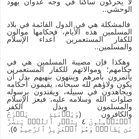
لا يحركون ساكناً في وجه عدوان يهود
الوحشي..
فالمشكلة هي في الدول القائمة في بلاد
المسلمين هذه الأيام، فحكامها موالون
للكفار المستعمرين أعداء الإسلام
والمسلمين..
وهكذا فإن مصيبة المسلمين هي في
حكامهم؛ وموالاتهم للكفار المستعمرين
يأتمرون بأمرهم وينتهون بنهيهم بدل أن
يكون ولاؤهم لله سبحانه، يقيمون أحكامه
ويجاهدون في سبيله، ويقتدون برسوله
صلوات الله وسلامه عليه، فيعز الإسلام
والمسلمون ويذل الكفر
والكافرون
(وَيَوۡمَئِذٖ يَفۡرَحُ
ٱلۡمُؤۡمِنُونَ ٤ بِنَصۡرِ ٱللَّهِۚ يَنصُرُ
مَن يَشَآءُۖ وَهُوَ ٱلۡعَزِيزُ ٱلرَّحِيمُ ٥).