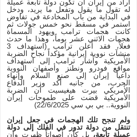
أراد من إيران أن تكون دولة تابعة عميلة
له تقول ما يقول وتفعل ما يريد، ودخل
في البداية من باب المخادعة في تفاوض
استمر في مسقط نحو خمس جولات ثم
كانت هجمات ترامب ويهود المسماة
هجمات الاثني عشر يوماً، وهذا ما حدث
فعلاً، فقد أعلن ترامب (استهداف 3
منشآت نووية إيرانية مؤكداً نجاح الضربة
الأمريكية وأشار ترامب إلى استهداف
مواقع فودرو ونطنز وأصفهان النووية
داعياً إيران إلى صنع السلام وإنهاء
الحرب، من جانبه أكد وزير الدفاع
الأمريكي بيرت هيغيسيت أن الضربة
الأمريكية قضت على طموحات إيران
النووية.. بي بي سي 22/6/2025)
ولم تنجح تلك الهجمات في جعل إيران
تنتقل من دولة تدور في الفلك إلى دولة
عميلة تابعة،
بل كأن أصواتاً ظهرت وإن