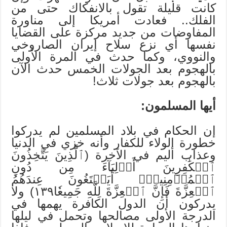
كانت قليلة تقول بالانفكاك حتى من
الفلك.. فعادت أمريكا إلى مناورة
المفاوضات من جديد مركزة على القضايا
نفسها أي نزع سلاح إيران الصاروخي
والنووي، وكما حدث في المرة الأولى
بالهجوم بعد الجولات الخمس حدث الآن
بالهجوم بعد جولات ثلاث!
أيها المسلمون:
إن الحكام في بلاد المسلمين لم يدركوا
خطورة الولاء للكفار وأنه خزي في الدنيا
وعذاب أليم في الآخرة (ٱلَّذِينَ يَتَّخِذُونَ
ٱلۡكَٰفِرِينَ أَوۡلِيَآءَ مِن دُونِ
ٱلۡمُؤۡمِنِينَۚ أَيَبۡتَغُونَ عِندَهُمُ
ٱلۡعِزَّةَ فَإِنَّ ٱلۡعِزَّةَ لِلَّهِ جَمِيعٗا١٣٩) ولا
يدركون أن الدول الكافرة يهمها في
الدرجة الأولى مصالحها وتحمل في ليلها