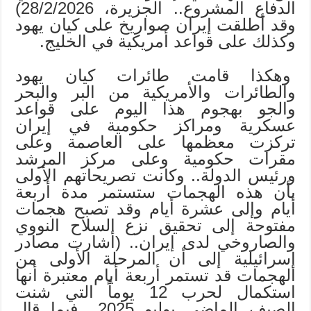
الدفاع المشروع.. الجزيرة، 28/2/2026)
وقد أطلقت إيران صواريخ على كيان يهود
وكذلك على قواعد أمريكية في الخليج.
وهكذا قامت طائرات كيان يهود
والطائرات والأمريكية من البر والبحر
والجو بهجوم هذا اليوم على قواعد
عسكرية ومراكز حكومية في إيران
تركزت معظمها على العاصمة وعلى
مقرات حكومية وعلى مركز المرشد
ورئيس الدولة.. وكانت تصريحاتهم الأولى
بأن هذه الهجمات ستستمر مدة أربعة
أيام وإلى عشرة أيام وقد تصبح هجمات
مفتوحة إلى تحقيق نزع السلاح النووي
والصاروخي لدى إيران.. (أشارت مصادر
إسرائيلية إلى أن المرحلة الأولى من
الهجمات قد تستمر أربعة أيام معتبرة أنها
استكمال لحرب 12 يوماً التي شنت
الصيف الماضي يوليو 2025.. فيما قال