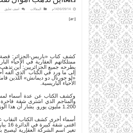
1436/09/14م
المقالات
اضف تعليق
[:ar]
كشف كتاب «باريس-الجزائر: قصة 
ممتلكاتهم العقارية في الأحياء الب
إلى ما ورد في الكتاب الذي ألفه أ
«لو جورنال دو ديمانش» اللذين قاما
الأحياء الباريسية.
وكشف الكتاب عن عدة أسماء لمسؤو
1.200 مليون يورو. يشار أن هذا الوزير مشتبه بتورطه في قضية بنك «خليفة» الشهيرة.
أسماء أخرى كشف الكتاب النقاب عنه
تغير اسم الشركة العقارية ليصبح با