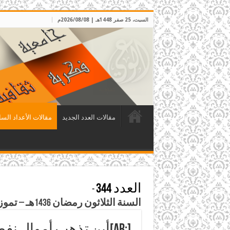
السبت، 25 صفر 1448هـ | 2026/08/08م
مقالات العدد الجديد
مقالات الأعداد السا
العدد 344
-
السنة الثلاثون رمضان 1436هـ – تموز 2015م
[:ar]أين تذهب أموال نفط الجزائر؟[:]