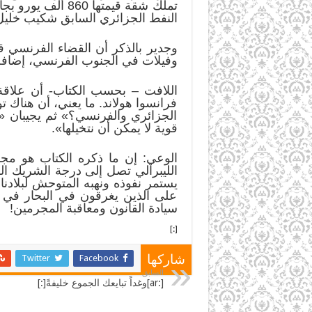
النفط الجزائري السابق شكيب خليل 
وجدير بالذكر أن القضاء الفرنسي
وفيلات في الجنوب الفرنسي، إضافة
اللافت – بحسب الكتاب- أن علاقة 
فرانسوا هولاند. ما يعني، أن هناك 
الجزائري والفرنسي؟» ثم يجيبان «ف
قوية لا يمكن أن نتخيلها».
الوعي: إن ما ذكره الكتاب هو م
الليبرالي تصل إلى درجة الشريك ا
يستمر نفوذه ونهبه المتوحش لبلادنا
على الذين يغرقون في البحار في م
سيادة القانون ومعاقبة المجرمين!
[:]
Twitter
Facebook
شاركها
السابق
[:ar]وغداً تبايعك الجموع خليفةً[:]