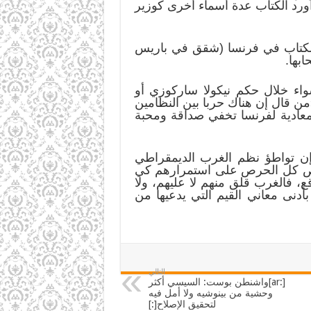
بجادة الإليزيه منذ 2007، بينما لم يكن عمرها يتجاوز 28 سنة. كما أورد الكتاب عدة أسماء أخرى كوزير
الكتاب في فرنسا (شقق في باريس
بها.
واء خلال حكم نيكولا ساركوزي أو
من قال إن هناك حربا بين النظامين
لمعادية لفرنسا تخفي صداقة ومحبة
ن تواطؤ نظم الغرب الديمقراطي
حريص كل الحرص على استمرارهم كي
ع، فالغرب قلق منهم لا عليهم، ولا
دنى معاني القيم التي يدعيها من
التالي
[:ar]واشنطن بوست: السيسي أكثر
وحشية من بينوشيه ولا أمل فيه
لتحقيق الإصلاح[:]