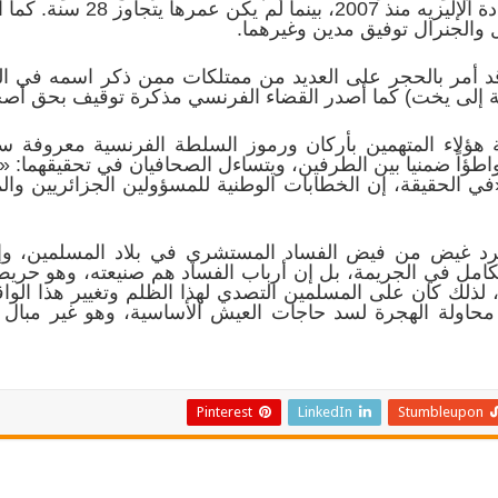
تملك شقة قيمتها 860 ألف يورو 
والجنرال توفيق مدين وغيرهما.
 قد أمر بالحجر على العديد من ممتلكات ممن ذكر اسمه في 
 إلى يخت) كما أصدر القضاء الفرنسي مذكرة توقيف بحق أصحا
هؤلاء المتهمين بأركان ورموز السلطة الفرنسية معروفة س
تواطؤاً ضمنيا بين الطرفين، ويتساءل الصحافيان في تحقيقهما: «
ي الحقيقة، إن الخطابات الوطنية للمسؤولين الجزائريين وا
جرد غيض من فيض الفساد المستشري في بلاد المسلمين، وإ
لكامل في الجريمة، بل إن أرباب الفساد هم صنيعته، وهو 
، لذلك كان على المسلمين التصدي لهذا الظلم وتغيير هذا الواق
حاولة الهجرة لسد حاجات العيش الأساسية، وهو غير مبال بأ
Pinterest
LinkedIn
Stumbleupon