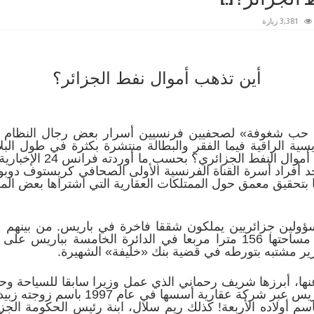
3,381 زيارة
أين تذهب أموال نفط الجزائر؟
حب شغوفة» لصحفيين فرنسيين أسرار بعض رجال النظام ا
اريسية الراقية فيما الفقر والبطالة منتشرة بكثرة في طول ال
يطرحه جميع الجزائريين: أ
حد أفراد أسرة القناة الفرنسية الأولى الصحافي كريستوف دوبو
 بتحقيق معمق حول الممتلكات العقارية التي اشتراها بعض الم
لين جزائريين يملكون شققا فاخرة في باريس. من بينهم عب
والمناجم الذي اشترى شقة فاخرة مساحتها 156 مترا مربعا في الدائرة ال
ا، أبرزها شريف رحماني الذي عمل وزيرا سابقا للسياحة وحا
اقتنى شقة كبيرة في الدائرة 16 بباريس ع
سم أولاده الأربعة! كذلك ريم سلال، ابنة رئيس الحكومة الجزا