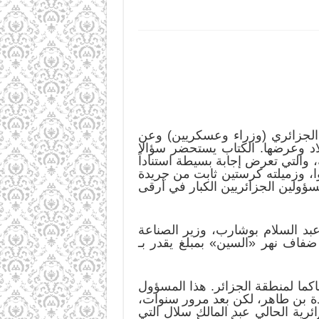
لجزائري (وزراء وعسكريين) وعن
بلاد وعرضها. الكتاب يستحضر سؤالا
ين تذهب أموال النفط الجزائري؟ بحسب ما أوردته فرانس 24 الإخبارية، والتي تعرض إجابة بسيطة استناداً
ا، وزميلته كرستين ثابت من جريدة
سؤولين الجزائريين الكبار في أرقى
د السلام بوشارب، وزير الصناعة
خامسة بباريس على ضفاف نهر «السين» بمبلغ يقدر بـ
كما لمنطقة الجزائر. هذا المسؤول
بر شركة عقارية أسسها في عام 1997 باسم زوجته زبيدة بن طاهر، لكن بعد مرور سنوات،
ئرية الحالي عبد المالك سلال التي