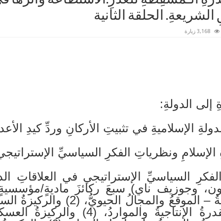
ِ الشريعةِ. الحلقة الثانية
3,168 زيارة
 إلى الدولةِ:
ولةِ الإسلاميةِ في تثبيتِ الأركانِ وردِّ كيدِ الأعدا
ِ الإسلامِ ونظرياتِ الفكرِ السياسيِّ الإستراتيجي
ي الفكرِ السياسيِّ الإستراتيجي في العلاقاتِ الد
، وجوزيف ناي) سبعَ ركائزَ ماديةٍ/مؤسسيةٍ تع