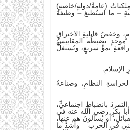
ِلكياتُ (عامةٌ/دولةٍ/خاصةٍ)
يةِ – ما استُطيعَ – وظيفةُ
امٍ، وخفضُ قابليةِ الاختراقِ
عٍ موحدٍ تضبطُه المقاييسُ
فعةِ نموٍّ سريعٍ، وتُستغلُّ
ِ الإسلامِ.
 لحراسةِ النظامِ، وصناعةٌ
التمردَ بانضباطٍ اجتماعيٍّ،
أبا بكرٍ رضي الله عنه في
ائلِ، أو يُسألونَ هم عنها،
عني في الحرب – وأشدُّ ما