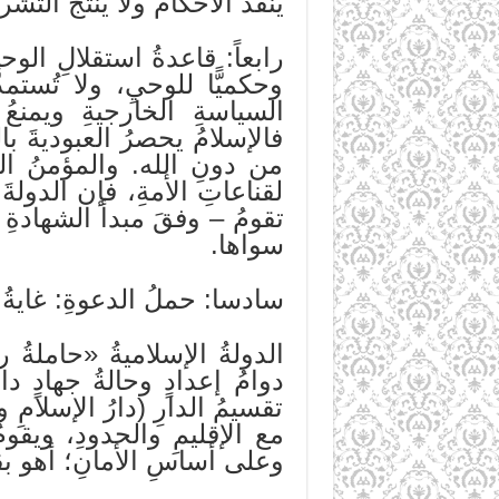
ينفذُ الأحكامَ ولا ينتجُ الت
رابعاً: قاعدةُ استقلالِ الوح
وحكميًّا للوحيِ، ولا تُست
السياسةِ الخارجيةِ ويمنعُ
فالإسلامُ يحصرُ العبوديةَ بال
من دونِ الله. والمؤمنُ المفر
لقناعاتِ الأمةِ، فإن الدولةَ ا
تقومُ – وفقَ مبدأ الشهادةِ 
سواها.
سادسا: حملُ الدعوةِ: غايةُ 
الدولةُ الإسلاميةُ «حاملةُ 
دوامُ إعدادٍ وحالةُ جهادٍ دا
تقسيمُ الدارِ (دارُ الإسلامِ 
مع الإقليمِ والحدودِ، ويقوم
وعلى أساسِ الأمانِ؛ أهو بقو