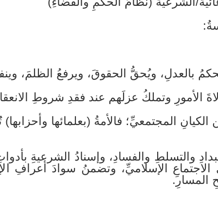
عائيةُ/الشرعيةُ (نظامُ الحكمِ والقضاءِ)
ةُ:
حكمُ بالعدلِ، ويُحقُّ الحقوقَ، ويرفعُ الظلمَ، وينف
َ الأمورِ وتملكُ عزلَهم عند فقدِ شروطِ الانعقاد
ن الكيانِ المجتمعيِّ؛ فالأمةُ (بعلمائها وأحزابها)
تبدادِ والتسلطِ والفسادِ، وإسنادُ الشرعيةِ بأدوات
لاجتماعِ الإسلاميِّ، وتضمنُ سوادَ أعرافِ الإس
 المسارِ.