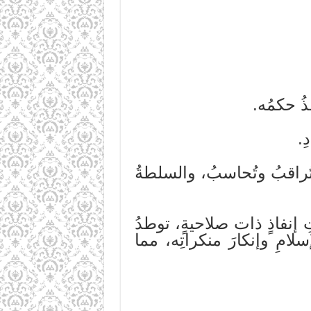
ذُ حكمُه.
ِ.
 تُراقبُ وتُحاسبُ، والسلطةُ
ِ إنفاذٍ ذات صلاحيةٍ، توطدُ
لامِ وإنكارَ منكراتِه، مما