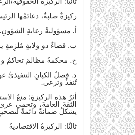
ثانيًا: الركيزةُ الحقوقيةُ/الر
ركيزةٌ صلبةٌ، دعائمُها الرئيس
أ. مسؤوليةُ رعايةِ الشؤونِ.
ب. قضاءٌ ذو ولايةٍ مُلزِمةٍ ي
ج. محكمةُ مظالمَ تحاكمُ ولاة
د. فصلُ الكيانِ التنفيذيِّ ع
تُنفذُ وترعى.
أثرُ هذه الركيزةِ: منعُ الاس
الثقةَ العامةَ، وتحمي عرى ا
يشكلُ ضمانةً دائمةً لتصحيحِ
ثالثًا: الركيزةُ الاقتصاديةُ