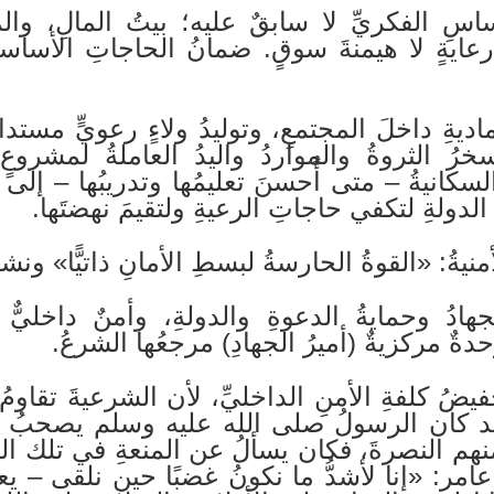
أساسِ الفكريِّ لا سابقٌ عليه؛ بيتُ المالِ، والم
 رعايةٍ لا هيمنةَ سوقٍ. ضمانُ الحاجاتِ الأساس
لماديةِ داخلَ المجتمعِ، وتوليدُ ولاءٍ رعويٍّ مستد
تُسخرُ الثروةُ والمواردُ واليدُ العاملةُ لمشرو
سكانيةُ – متى أُحسنَ تعليمُها وتدريبُها – إلى را
الدولةِ لتكفي حاجاتِ الرعيةِ ولتقيمَ نهضتَها.
منيةُ: «القوةُ الحارسةُ لبسطِ الأمانِ ذاتيًّا» ونشر
هادُ وحمايةُ الدعوةِ والدولةِ، وأمنٌ داخليٌّ
ةٌ مركزيةٌ (أميرُ الجهادِ) مرجعُها الشرعُ.
فيضُ كلفةِ الأمنِ الداخليِّ، لأن الشرعيةَ تقاومُ 
. وقد كان الرسولُ صلى الله عليه وسلم يصحبُ 
نهم النصرةَ، فكان يسألُ عن المنعةِ في تلك القب
مر: «إنا لأشدُّ ما نكونُ غضبًا حين نلقى – ي