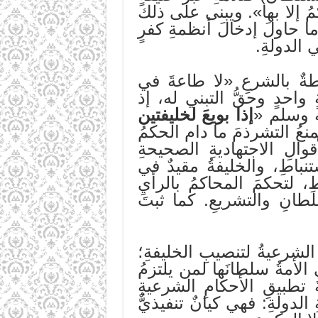
مُ إلا بها». ويبنى على ذلك
 حاولَ إدخالَ أنظمةِ كفرٍ
 الدولةِ.
وطةٌ بالشرعِ «لا طاعةَ في
احدٍ وحقُّ التبني له، إذ
يه وسلم «
إذا بويعَ لخليفتين
تمنعُ التشرذمَ ما دام الحكمُ
قوالِ الاجتهاديةِ الصحيحةِ
نباطِ، والخليفةُ مقيدٌ في
ِ، لتحكمَ المحاكمُ بالرأيِ
سلطانِ والتشريعِ. كما ثبتَ
 الشرعيةُ لتنصيبِ الخليفةِ؛
ي الأمةُ سلطانَها لمن يلتزمُ
 تطبيقِ الأحكامِ الشرعيةِ
لدولةِ: فهي كيانٌ تنفيذيٌّ