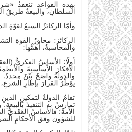
بهذه القواعدِ تنعقدُ «شرع
السلطانِ، والبيعةُ طريقُ الت
وأمّا الركائزُ السبعُ لقوّةِ ال
الركائز: محاورُ القوةِ التش
والمحاسبةُ، أهمُّها:
أولًا: الأساسُ الفكريُّ (ال
الأفكارَ الأساسيةَ والأنظمة
والدولةُ واضحٌ بيّنٌ محددٌ. 
يؤطّرُ القرارَ بإطارِ الشرعِ
تقامُ الدولةُ لتمكينِ الدينِ
تمارسُ به التنفيذَ بالبيعةِ. 
الأمةُ؛ فالأساسُ العَقَديُّ 
للشؤون وفق الأحكامِ الشرعية