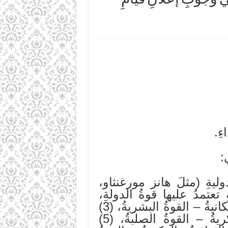
ءِ.
:
وليةِ (مثلَ هانز مورغنثاو،
تمدُ عليها قوةُ الدولةِ،
وهي: (1) الركيزةُ الجغرافيةُ – الموقعُ والمجالُ الحيويُّ، (2) والركيزةُ السكانيةُ – القوةُ البشريةُ، (3)
والركيزةُ الاقتصاديةُ – القدرةُ الإنتاجيةُ والمواردُ، (4) والركيزةُ العسكريةُ – القوةُ الصلبةُ، (5)