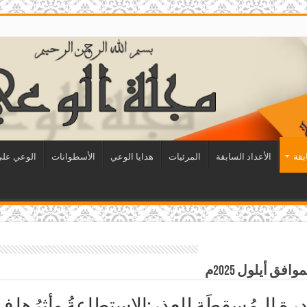
بقة
الأعداد السابقة
المرئيات
هدايا الوعي
الأسطوانات
الوعي على 
رةِ الـمُسقِطَةِ للعذرِ:الاستطاعةُ وأثرُها ف