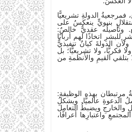
لا العكسَ.
 فمرجعيةُ الدولةِ تشريعيًّا
قلالٍ بنيويٍّ ينعكسُ على
. وتأصيلُه عقديٌّ خالصٌ:
ِ للبشرِ اتخاذًا لهم أربابًا
ولأن الدولةَ كيانٌ تنفيذيٌّ
لا فكريًّا، ولا تشريعيًّا؛ بل
 بتلقي القيمِ والأنظمةِ من
يةُ مرتبطان بهذه الوظيفةِ:
لُ الدعوةِ عالميًّا. ويشكلُ
خلِ والخارجِ ويضبطُ التعاملَ
مجتمعِ واعتبارِها أعرافًا،