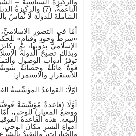
الناعمةُ، (7) والر
الشاملةَ للدولةِ لا تُقاسُ ب
أمّا في التصورِ الإسلاميِّ،
«شرطُ وجودٍ وقيامٍ» للحكمِ 
الإسلاميُّ بدونِها، ثم ركائ
وبذلك تصبحُ الدولةُ الإسلام
توفرُ أدواتِ الوصولِ والتمك
قوةً هائلةً وحصانةً بنيوي
للاستقرارِ والاستمرارِ:
أوّلًا: القواعدُ المؤسِّسةُ ا
أوَّلًا (قاعدةٌ مُؤسِّسَةٌ فَ
ووضعُ المعيارِ) للوحيِ، أمّا 
البيعةِ. هذه القاعدةُ الفوقي
أهواءِ البشرِ مكانَ الوحيِ. 
والخياراتِ، والتقيدُ بالشرعِ