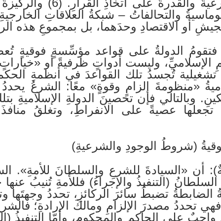
والركيزةُ السياسيةُ – الشرعيةُ
كيزةُ الدبلوماسيةُ والتحالفاتُ – شبكةُ العلاقاتِ الخارج
الجيشِ أو الاقتصادِ وحدَهما، بل بمجموعِ هذه الرك
 فتقومُ الدولةُ على قواعد مؤسِّسةٍ فوقيةٍ تُع
الإسلاميِّ، وليست أدواتٍ ظرفيةً أو «خياراتٍ إد
زَ تشغيلية تُجسدُ تلك القواعدَ في أنظمةِ الحك
يةُ «منظومةَ إلزامٍ وقوةٍ» معًا: الشرعُ يحددُ ا
ينِ. وبالتالي فإن تحصينَ الدولةِ الإسلاميةِ بتلك
ةً تجعلها عصيةً على الانفراطِ، وتغلقُ منافذَ 
لفوقيةُ (شروطُ الوجودِ والشرعيةِ)
وقيَّةٌ): أن «السيادةَ للشرعِ والسلطانَ للأمةِ». 
السلطانُ (التنفيذُ والإجراءُ) فللأمةِ تُنيبُ عنها 
ةُ الضابطةُ تضبطُ سائرَ الركائزِ، تحددُ وجهتَها وت
فهي تحددُ مصدرَ الإلزامِ ومالكَ الإرادةِ؛ فالشر
 واجبٌ على الحاكمِ والمحكومِ، وأمّا التنفيذُ (ال