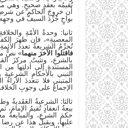
تُقيمُه بعقدٍ صحيحٍ. وهي من
أن خروجَ الحاكمِ عن شرطِ ا
بواحٍ جُرِّدَ السيفُ في وجهِ
ثانيا: وحدةُ الأمّةِ والخل
المعصيةِ»، فإن ظهرَ الكفر
تُحرِّمُ الشريعةُ تعددَ الأ
فاقتلوا الآخرَ منهما
» نصٌّ ما
بالشرعِ، وتثبتُ مركزَ القرا
المستندةِ إلى أدلتِها من ا
التبني بالأحكامِ الشرعيةِ و
المتبنى فلا تتعددَ الآراءُ 
الإجماعُ على وجوبِ الخلافةِ
ثالثا: الشرعيةُ العَقَديةُ و
بيعةُ انعقادٍ تُقيمُ الإمامَ،
حكمَ الشرعِ، والمبايعةُ مع
عليها، ويقبلُ هذا عن رضا وا