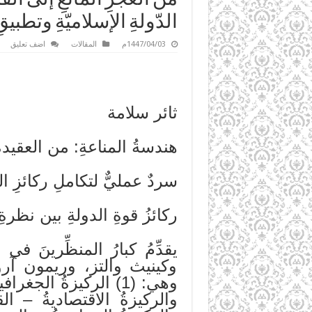
الدّولةِ الإسلاميّةِ وتطبيق
1447/04/03م
المقالات
اضف تعليق
ثائر سلامة
هندسةُ المناعةِ: من العقيدةِ
سردٌ عمليٌّ لتكاملِ ركائزِ الد
ركائزُ قوةِ الدولةِ بين نظرة
يقدِّمُ كبارُ المنظِّرينَ ف
وكينيث والتز، وريمون آرون