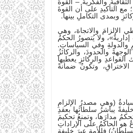
 والقدرةُ على اتخاذِ القرارِ. (6) والركيزةُ الثقافيةُ والفكريةُ – القوةُ
يةِ؛ مع التأكيدِ على أن القوةَ
ائزِ وبمدى التكاملِ بينها.
طي الإلزامَ والاتجاهَ، وهي
اريةً»، ولا يُتصورُ الحكمُ
مِ والدولةِ وفي السياساتِ.
لوجهةَ والحدودَ، والركائزُ
 القواعدِ والركائزِ يعطيها
الاختراقِ، وتكونُ ضمانةً
السيادةُ (وهي مصدرُ الإلزامِ
خليفةً يباشرُ سلطانَها بعقدِ
حكمُ مدارَها، وتمنعُ تحكيمَ
عُ هو الحاكمُ على الإراداتِ
سلطانُ) فللأمةِ عبرَ خليفةٍ