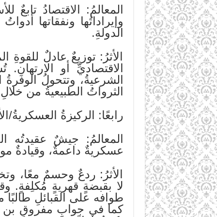
المعالمُ: الاقتصادُ تابعٌ لل
وإيراداتُها ونفقاتها أدواتُ
الدولةِ.
الأثرُ: توزيعٌ عادلٌ للقوةِ ا
الاقتصاديِّ أو الارتهانِ. 
الشرعيةُ، وتتحولُ الوفرةُ ال
الثرواتُ الطبيعيةُ من خلالِ 
رابعًا: الركيزةُ العسكريةُ/الأ
المعالمُ: جيشٌ عقيدتُه الج
عسكريةٌ داعمةٌ، وقيادةٌ موحد
الأثرُ: ردعٌ وحسمٌ معًا، وتخ
لا بقبضةٍ قهريةٍ مُكلِفةٍ
طوافه على القبائلِ طالبًا م
كما في جوابِ مفروقِ بن عا