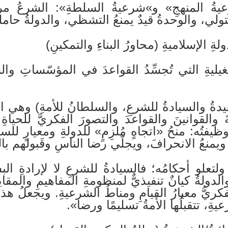
يةُ المنهجِ» و»شرعيةُ السلطةِ»: الشرعُ مرجع
ولي، والوحدةُ قيدٌ يمنعُ التشظي، والدولةُ حاملة
دولةِ الإسلاميةِ (محاورُ البناءِ والتمكينِ)
غيليةِ التي تُجسِّدُ القواعدَ في المؤسّساتِ و
عقيدةُ والسيادةُ للشرعِ، والسلطانُ للأمةِ) وهي ا
َ والقوانينَ والقواعدَ والتصورَ الفكريَّ للحياة
وظيفتُه: منحُ «اتجاهٍ مُلزِمٍ» للدولةِ ومعيارٍ للس
، ويمنعُ الانحرافَ، ويجلّي رضا الناسِ وقَبولهم ب
 ولتعلو أحكامُه؛ فالسيادةُ للشرعِ لا لإرادةِ الب
والدولةُ كيانٌ تنفيذيٌّ لمنظومةِ المفاهيمِ والمقا
الفكريُّ معيارُ القيامِ ومناطُ الشرعيةِ. ويجعلُ ه
ِ، تتقبلُها الأمةُ تسليمًا ورضا».