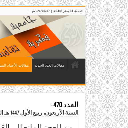
الجمعة، 24 صفر 1448هـ | 2026/08/07م
مقالات العدد الجديد
مقالات الأعداد السا
العدد 470
-
السنة الأربعون، ربيع الأول 1447 هـ الموافق أيلول 2025م
من العجزِ المانعِ إلى القد