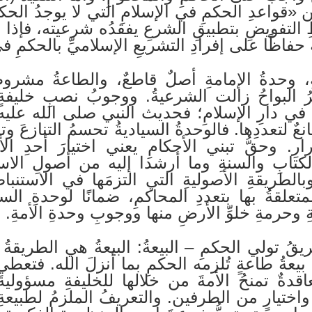
 «قواعدِ الحكمِ في الإسلامِ التي لا يوجدُ الحك
لتفويضِ بتطبيقِ الشرعِ يفقدُه شرعيته، فإذا ما
ه حفاظًا على إفرادِ التشريعِ الإسلاميِّ بالحكمِ في
افةِ، وحدةُ الإمامةِ أصلٌ قاطعٌ، والطاعةُ مشر
ُ البواحُ زالت الشرعيةُ. ووجوبُ نصبِ خليفةٍ و
ئمةِ في دارِ الإسلامِ؛ فحديث النبي صلى الله عل
نعٌ لتعددِها. فالوحدةُ السياديةُ تحسمُ التنازعَ و
رِ. وحقُّ تبني الأحكامِ يعني اختيارَ أحدِ الأ
لكتابِ والسنةِ وما أرشدا إليه من أصولِ الاست
بالطريقةِ الأصوليةِ التي التزمَها في الاستنباط
المتعلقةُ بها بتعددِ المحاكمِ، ضمانًا لوحدةِ ال
 وحرمةِ خلوِّ الأرضِ منها ووجوبِ وحدةِ الأمةِ.
طريقُ تولي الحكمِ – البيعةُ: البيعةُ هي الطريقةُ
 ثم بيعةُ طاعةٍ تُلزمه الحكمِ بما أنزلَ الله. فتعط
اقدةٌ تمنحُ الأمةَ من خلالها للخليفةِ مسؤوليةَ
ختيارٍ من الطرفين. والتعريفُ الملزمُ لطبيعةِ ا