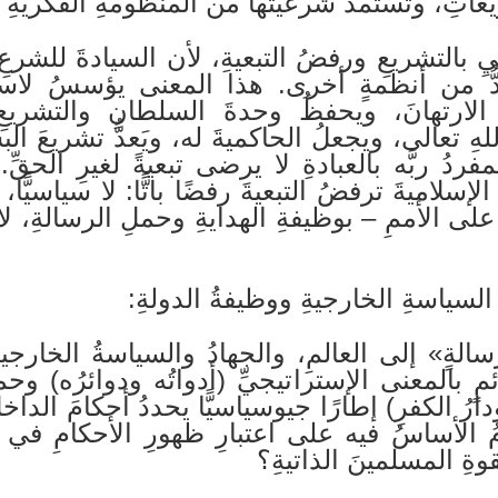
شريعاتِ، وتستمدُّ شرعيتَها من المنظومةِ الفكريةِ 
يِ بالتشريعِ ورفضُ التبعيةِ، لأن السيادةَ للشرعِ،
مدُّ من أنظمةٍ أخرى. هذا المعنى يؤسسُ لاست
 الارتهانَ، ويحفظُ وحدةَ السلطانِ والتشريعِ
لهِ تعالى، ويجعلُ الحاكميةَ له، ويَعدُّ تشريعَ البشر
دُ ربَّه بالعبادةِ لا يرضى تبعيةً لغيرِ الحقِّ. 
لإسلاميةَ ترفضُ التبعيةَ رفضًا باتًّا: لا سياسيًّا، و
على الأممِ – بوظيفةِ الهدايةِ وحملِ الرسالةِ، لا
السياسةِ الخارجيةِ ووظيفةُ الدولةِ:
رسالةٍ» إلى العالمِ، والجهادُ والسياسةُ الخارج
ئمٍ بالمعنى الإستراتيجيِّ (أدواتُه ودوائرُه) وحم
ودارُ الكفرِ) إطارًا جيوسياسيًّا يحددُ أحكامَ الدا
ُ الأساسُ فيه على اعتبارِ ظهورِ الأحكامِ في ال
ةِ المسلمينَ الذاتيةِ؟