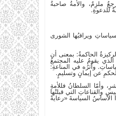
ٌ ملزِمٌ، والأمةُ صاحبةُ
ٌ للدعوةِ.
السياساتِ ويراقبُها الشورى
لركيزةُ الحاكمةُ: بمعنى أن
ِ الذي يقومُ عليه المجتمعُ
ياساتِ. وأثرُه في المناعةِ:
الحكمِ عن إيمانٍ وتسليمٍ.
شرِ، وأمّا السلطانُ فللأمةِ
ييسِ والقناعاتِ التي قبلتْها
ذا الأساسُ السياسةَ «رعايةً