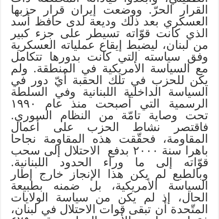
القرار الحرّ. ووضعت إيران قرار حزبها
العسكري بعد ذلك وديعة لدى حافظ أسد
الذي كانت قوّاته تسيطر على جزء كبير
من لبنان، ليضبط إيقاع عملياته العسكرية
وفق سياسته التي كانت بدورها تتكامل
مع السياسة الأمريكية في المنطقة. ولم
يكن للحزب في تلك الحقبة أيّ دور في
السياسة الداخلية اللبنانية وفي السلطة
الرسمية التي أصبحت منذ عام ١٩٩٠
تحت وصاية تامّة من النظام السوري.
فاقتصر نشاط الحزب على أعمال
المقاومة، فحقّقت هذه المقاومة نجاحا
باهرا سنة ٢٠٠٠ بدفع الاحتلال إلى سحب
قوّاته إلى ما وراء الحدود اللبنانية.
وبالطبع لم يكن هذا الإنجاز خارج إطار
السياسة الأمريكية، بل ضمنه بطبيعة
الحال، إذ لم يكن من سياسة الولايات
المتّحدة أن تبقى قوات الاحتلال في لبنان،