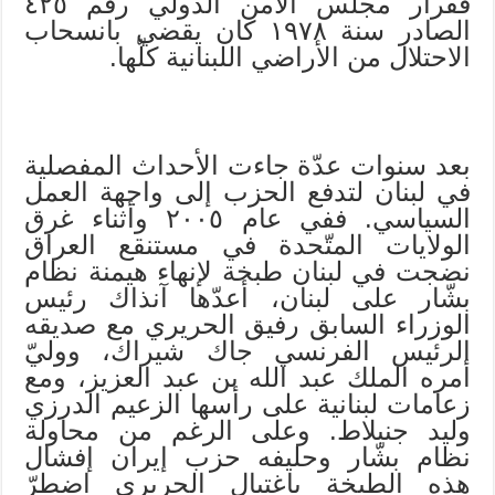
فقرار مجلس الأمن الدولي رقم ٤٢٥
الصادر سنة ١٩٧٨ كان يقضي بانسحاب
الاحتلال من الأراضي اللبنانية كلّها.
بعد سنوات عدّة جاءت الأحداث المفصلية
في لبنان لتدفع الحزب إلى واجهة العمل
السياسي. ففي عام ٢٠٠٥ وأثناء غرق
الولايات المتّحدة في مستنقع العراق
نضجت في لبنان طبخة لإنهاء هيمنة نظام
بشّار على لبنان، أعدّها آنذاك رئيس
الوزراء السابق رفيق الحريري مع صديقه
الرئيس الفرنسي جاك شيراك، ووليّ
أمره الملك عبد الله بن عبد العزيز، ومع
زعامات لبنانية على رأسها الزعيم الدرزي
وليد جنبلاط. وعلى الرغم من محاولة
نظام بشّار وحليفه حزب إيران إفشال
هذه الطبخة باغتيال الحريري اضطرّ