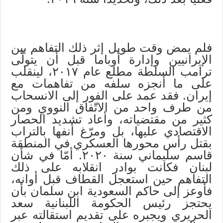
فلم يمض وقت طويل إثر ذلك التفاهم بين
الإيرانيين وإدارة أوباما قبل أن يتولّى
ترامب السلطة مطلع عام ٢٠١٧، لينقلب
على ما أنجزه سلفه من تفاهمات مع
إيران. فقد عمد على الفور إلى الانسحاب
من طرف واحد من الاتّفاق النووي ومن
كثير من مقتضياته، وأعاد تشديد الحصار
الاقتصادي عليها، بل ومرّغ أنفها بالتراب
بقتل رأس محورها العسكري في المنطقة
قاسم سليماني سنة ٢٠٢٠. أمّا في شأن
لبنان فكانت بوادر انقلابه على ذلك
التفاهم حين استعجل القطاف قبل أوانه،
فأوعز إلى حاكم السعودية ابن سلمان بأن
يحتجز رئيس الحكومة اللبنانية سعد
الحريري ويجبره على تقديم استقالته عبر