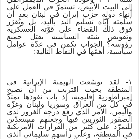
إلى البيت الأبيض، تستمرّ في العمل على
إنهاء دولة حزب إيران في لبنان بعد أن
سلّمته إيّاه تسليم اليد باليد، بل وتُقرّر
فوق ذلك القضاء على قوّته العسكرية
وتقويض بنيته السياسية بقتل جميع
رؤوسه؟ الجواب يكمن في عدّة عوامل
سياسية، أهمّها في النقاط التالية:
١- لقد توسّعت الهيمنة الإيرانية في
المنطقة بحيث اقتربت من أن تصبح
إمبراطورية إقليمية، إذ بات نفوذها يمتدّ
في كلّ من العراق وسوريا ولبنان وغزّة
واليمن، الأمر الذي رفع درجة الغرور لدى
الصقور الثوريين فيها وجعلهم مستعدّين
للتمرّد على كثير من القرارات الأمريكية
في المنطقة، وعلى رأسهم سليماني الذي