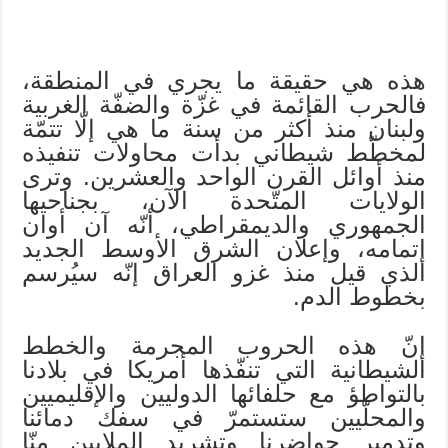
هذه هي حقيقة ما يجري في المنطقة،
فالحرب القائمة في غزّة والضفّة الغربية
ولبنان منذ أكثر من سنة ما هي إلّا تتمّة
لمخطّط شيطاني بدأت محاولات تنفيذه
منذ أوائل القرن الواحد والعشرين. وترى
الولايات المتّحدة الآن، بجناحيها
الجمهوري والديمقراطي، أنّه آن أوان
إتمامه، وإعلان الشرق الأوسط الجديد
الذي قيل منذ غزو العراق إنّه سيُرسم
بخطوط الدم.
إنّ هذه الحروب المجرمة والخطط
الشيطانية التي تنفّذها أمريكا في بلادنا
بالتواطؤ مع حلفائها الدوليين والإقليميين
والمحلّيين ستستمرّ في سفك دمائنا
وتدمير حواضرنا وتشريد الملايين منّا