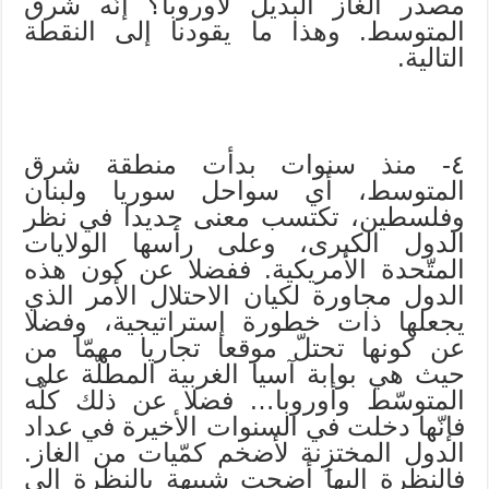
مصدر الغاز البديل لأوروبا؟ إنّه شرق
المتوسط. وهذا ما يقودنا إلى النقطة
التالية.
٤- منذ سنوات بدأت منطقة شرق
المتوسط، أي سواحل سوريا ولبنان
وفلسطين، تكتسب معنى جديدا في نظر
الدول الكبرى، وعلى رأسها الولايات
المتّحدة الأمريكية. ففضلا عن كون هذه
الدول مجاورة لكيان الاحتلال الأمر الذي
يجعلها ذات خطورة إستراتيجية، وفضلا
عن كونها تحتلّ موقعا تجاريا مهمّا من
حيث هي بوابة آسيا الغربية المطلّة على
المتوسّط وأوروبا… فضلا عن ذلك كلّه
فإنّها دخلت في السنوات الأخيرة في عداد
الدول المختزِنة لأضخم كمّيات من الغاز.
فالنظرة إليها أضحت شبيهة بالنظرة إلى