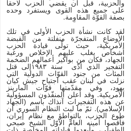
والحزبية، قبل أن يقضي الحزب لاحقا
على جميع هذه القوى ويستفرد وحده
بصفة القوّة المقاوِمة.
لقد كانت نشأة الحزب الأولى في تلك
الأوضاع المتفجرّة منفلتة من القبضة
الأمريكية، حيث تولّى قيادة الحزب
أشخاص يغلب عليهم الإخلاص ورغبة
الجهاد، فكان من بواكير أعمالهم الضخمة
التفجير الذي أدّى سنة ١٩٨٣إلى قتل
المئات من جنود القوّات الدولية التي
نزلت في لبنان عقب اجتياح جيش كيان
يهود، وفي مقدّمتها قوّات المارينز
الأمريكية. وقد أعلن المنفّذون المسؤولية
عن هذه التفجيرات آنذاك باسم (الجهاد
الإسلامي). ثمّ ما لبث النظام السوري أن
طوع الحزب، بالتواطؤ مع نظام إيران،
فأقصوا أمينه العامّ الأوّل الشيخ صبحي
الطفيلي، وأبعدوا قياداته المخلصة ذات