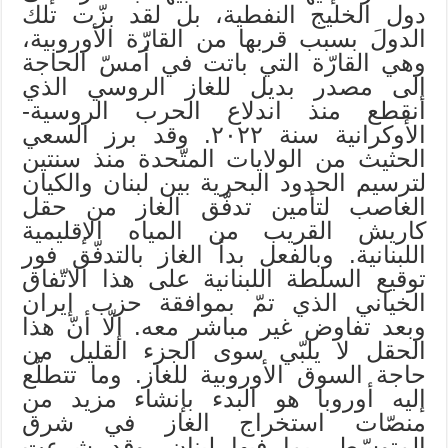
دول الخليج النفطية، بل لقد بزّت تلك
الدولَ بسبب قربها من القارّة الأوروبية،
وهي القارّة التي باتت في أمسّ الحاجة
إلى مصدر بديل للغاز الروسي الذي
انقطع منذ اندلاع الحرب الروسية-
الأوكرانية سنة ٢٠٢٢. وقد برز السعي
الحثيث من الولايات المتّحدة منذ سنتين
لترسيم الحدود البحرية بين لبنان والكيان
الغاصب لتأمين تدفّق الغاز من حقل
كاريش القريب من المياه الإقليمية
اللبنانية. وبالفعل بدأ الغاز بالتدفّق فور
توقيع السلطة اللبنانية على هذا الاتّفاق
الخياني الذي تمّ بموافقة حزب إيران
وبعد تفاوض غير مباشر معه. إلّا أنّ هذا
الحقل لا يلبّي سوى الجزء القليل من
حاجة السوق الأوروبية للغاز. وما تتطلّع
إليه أوروبا هو البدء بإنشاء مزيد من
منصّات استخراج الغاز في شرق
المتوسّط، بما فيها لبنان. وقد شرعت