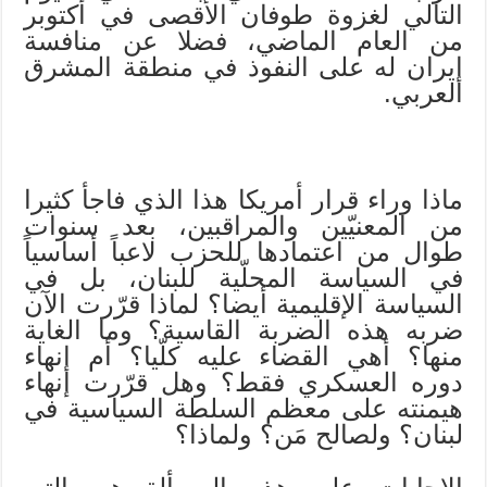
التالي لغزوة طوفان الأقصى في أكتوبر
من العام الماضي، فضلا عن منافسة
إيران له على النفوذ في منطقة المشرق
العربي.
ماذا وراء قرار أمريكا هذا الذي فاجأ كثيرا
من المعنيّين والمراقبين، بعد سنوات
طوال من اعتمادها للحزب لاعباً أساسياً
في السياسة المحلّية للبنان، بل في
السياسة الإقليمية أيضا؟ لماذا قرّرت الآن
ضربه هذه الضربة القاسية؟ وما الغاية
منها؟ أهي القضاء عليه كلّيا؟ أم إنهاء
دوره العسكري فقط؟ وهل قرّرت إنهاء
هيمنته على معظم السلطة السياسية في
لبنان؟ ولصالح مَن؟ ولماذا؟