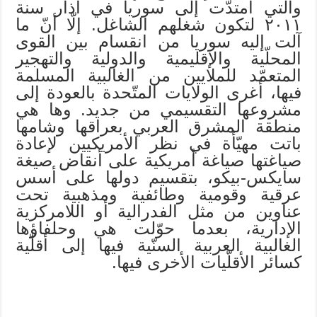
والتي امتدّت إلى سوريا في آذار سنة
٢٠١١ لتكون شغلهم الشاغل. إلّا أنّ ما
آلت إليه سوريا من انقسام بين القوى
المحلّية والإقليمية والدولية والتهجير
المتعمّد للملايين من الغالبية المسلمة
فيها، أغرى الولايات المتّحدة بالعودة إلى
مشروعها التقسيمي من جديد. وها هي
منطقة المشرق العربي بعراقها وشامها
باتت مهيّأة في نظر الأمريكيين لإعادة
صياغتها صياغة أمريكية على أنقاض صيغة
سايكس-بيكو، بتقسيم دولها على أسس
عرقية وقومية وطائفية ومذهبية تحت
عناوين من مثل الفدرالية أو اللامركزية
الإدارية، بعدما حوّلت هي وحلفاؤها
الغالبية العربية السنّية فيها إلى أقلّية
كسائر الأقلّيات الأخرى فيها.