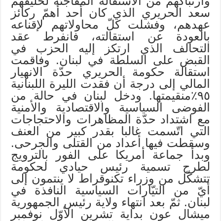
وارتباكهم من الاستقالة المفاجئة لحليفهم
سعد الحريري الذي كان أحد أهمّ ركائز
عهدهم، وفشلت كلّ محاولاتهم لإقناعه
بالعودة عن استقالته، فانفرط عقد
التحالف الذي ارتكز إليه الحزب في
القبض على السلطة في لبنان. وفاقمت
استقالة حكومة الحريري حدّة الانهيار
المالي إلى درجة أن فقدت الليرة اللبنانية
٩٥٪؜منقيمتها. ودخل لبنان في حالة من
الفوضى السياسية والاقتصادية والأمنية
مع اشتداد حدّة المظاهرات والاحتجاجات
التي اتّسمت غالبا بقدر كبير من العنف
وسقطت فيها أعداد من القتلى والجرحى.
وبدأ جماعة أمريكا على الفور بالترويج
لطرح تسمية رئيس حيادي لحكومة
تتشكّل من وزراء تكنوقراط لا ينتمون إلى
أيّ من التيّارات السياسية النافذة في
لبنان. ثمّ بعد انتهاء ولاية رئيس الجمهورية
ميشال عون بداية تشرين الأوّل نوفمبر