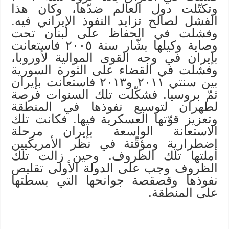
وتكتّلت دول العالم ضدّها، وكان هذا
الفشل لصالح تزايد النفوذ الإيراني فيه.
وفشلت في الحفاظ على لبنان تحت
وصاية وكيلها بشّار سنة ٢٠٠٥ فاستعانت
بإيران في وجه القوى الموالية لأوروبا،
وفشلت في القضاء على الثورة السورية
بين سنتي ٢٠١١ و٢٠١٣ فاستعانت بإيران
ثمّ بروسيا. فشكّلت تلك السنوات فرصة
لطهران لتوسيع نفوذها في المنطقة
وتعزيز قوّتها العسكرية فيها. فكانت تلك
الاستعانة الواسعة بإيران مرحلة
اضطرارية ومؤقّتة في نظر الأمريكيين
أملتها تلك الظروف. وحين زالت تلك
الظروف وجب على الدولة الأولى تقليص
نفوذها وقصقصة جوانحها التي بسطتها
على المنطقة.