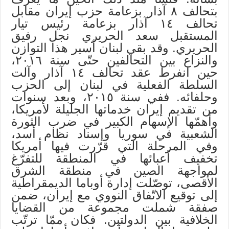
بتحالف ٨ آذار بزعامة حزب إيران مقابل
تحالف ١٤ آذار بزعامة رئيس تيار
المستقبل سعد الحريري نجل رفيق
الحريري. وقد بقي لبنان أسير هذا التوازن
والنزاع بين التحالفين حتّى سنة ٢٠١٦،
حين انفرط عقد تحالف ١٤ آذار وآلت
السلطة الفعلية في لبنان إلى الحزب
وحلفائه. ففي سنة ٢٠١٥، وبعد سنوات
من تقديم إيران خدماتها الجليلة لأمريكا،
وأهمّها الإسهام الكبير في ضرب الثورة
الشعبية في سوريا وإسناد نظام أسد،
وفي المرحلة التي قرّرت فيها أمريكا
تخفيف أعبائها في المنطقة للتفرّغ
لمواجهة الصين في منطقة الشرق
الأقصى، توصّلت إدارة أوباما الديمقراطية
إلى توقيع الاتّفاق النووي مع إيران، ضمن
صفقة شملت مجموعة من القضايا
الخلافية بين الدولتين. فكان ممّا ترتّب