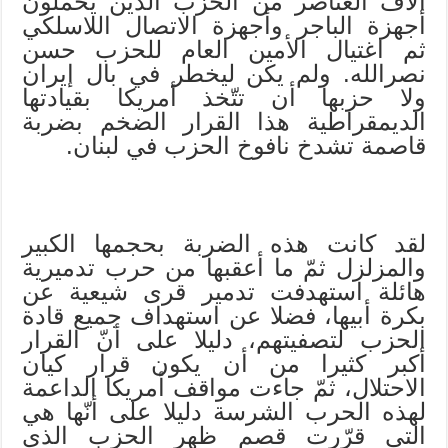
آلاف العناصر من الحزب الذين يحملون
أجهزة الباجر وأجهزة الاتصال اللاسلكي
ثم اغتيال الأمين العام للحزب حسن
نصرالله. ولم يكن ليخطر في بال إيران
ولا حزبها أن تتّخذ أمريكا بقيادتها
الديمقراطية هذا القرار الضخم بضربة
قاصمة تشدخ نافوخ الحزب في لبنان.
لقد كانت هذه الضربة بحجمها الكبير
والمزلزل ثمّ ما أعقبها من حرب تدميرية
هائلة استهدفت تدمير قرى شيعية عن
بكرة أبيها، فضلا عن استهداف جميع قادة
الحزب لتصفيتهم، دليلا على أنّ القرار
أكبر كثيرا من أن يكون قرار كيان
الاحتلال، ثمّ جاءت مواقف أمريكا الداعمة
لهذه الحرب الشرسة دليلا على أنّها هي
التي قرّرت قصم ظهر الحزب الذي