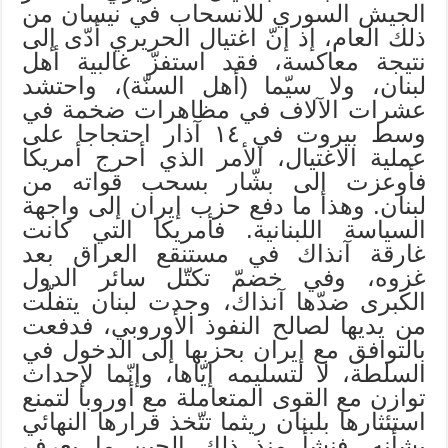
الجيش السوري للانسحاب في نيسان من
ذلك العام، إذ إنّ اغتيال الحريري أدّى إلى
نتيجة معاكسة، فقد استفزّ غالبية أهل
لبنان، ولا سيّما (أهل السنّة)، واحتشد
عشرات الآلاف في مظاهرات ضخمة في
وسط بيروت في ١٤ آذار احتجاجا على
عملية الاغتيال، الأمر الذي أحرج أمريكا
فأوعزت إلى بشّار بسحب قواته من
لبنان. وهذا ما دفع حزب إيران إلى واجهة
السياسة اللبنانية. فأمريكا التي كانت
غارقة آنذاك في مستنقع العراق بعد
غزوه، وفي خضمّ تكتّل سائر الدول
الكبرى ضدّها آنذاك، وجدت لبنان يتفلّت
من يديها لصالح النفوذ الأوروبي، فدفعت
بالتوافق مع إيران بحزبها إلى الدخول في
السلطة، لا لتسليمه إيّاها، وإنّما لإحداث
توازن مع القوى المتعاملة مع أوروبا لتمنع
استئثارها بلبنان ريثما تتّخذ قرارها النهائي
بشأنه. فنشأ منذ ذلك الحين ما يعرف