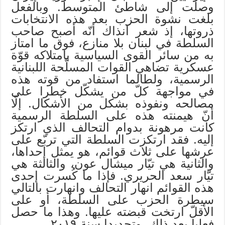
وصلت إلى شاطئ المتوسط. وبالفعل
بلغت نشوة الحزب بعد هذه الانتخابات
ذروتها، إذ شعر آنذاك أنّه أصبح صاحب
السلطة في لبنان بلا منازع، فوق ما امتاز
به من سائر القوى السياسية بامتلاكه قوّة
عسكرية تضاهي القوات المسلّحة اللبنانية
الرسمية، ولطالما استفاد من قوته هذه
في مواجهة كلّ من يشكّل خطرا على
مصالحه ونفوذه بشكل من الأشكال. إلّا
أنّ هيمنته هذه على السلطة الرسمية
كانت مرهونة بدوام التحالف الذي ارتكز
إليه. فقد ارتكزت السلطة التي تربّع على
عرشها على ثلاث قوائم، هو يمثل إحداها،
والثانية هي تيّار ميشال عون، والثالثة هي
تيّار سعد الحريري. فإذا ما كُسرت إحدى
هذه القوائم انهار التحالف وانهارت بالتالي
سيطرة الحزب على السلطة، أو على
الأقلّ ارتخت قبضته عليها. وهذا ما حصل
فعليا بعد ذلك، وتحديدا سنة ٢٠١٩.