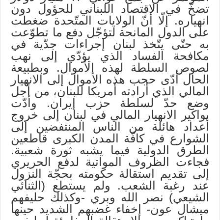
تضخّ في الاقتصاد اللبناني للحؤول دون
انهياره. إلّا أنّ الولايات المتّحدة ضغطت
على الدول المانحة لتؤجّل دفع ما تطوّعت
به حتّى يتّخذ لبنان إجراءات جدّية في
مكافحة الفساد الذي يؤدّي إلى نهب
لصوص السلطة لهذه الأموال. وبطبيعة
الحال أدّى حجب هذه الأموال إلى الانهيار
المالي الذي أرادته أمريكا للبنان، من أجل
وضع حدّ لسلطة حزب إيران. وأدّت
بواكير الانهيار المالي في لبنان إلى خروج
أعداد هائلة من الناس المنتفضين إلى
الشوارع في كافّة المدن الكبرى قاطعين
الطرق الدولية فيما يشبه ثورة شعبية.
فجاءت الظروف المواتية لدفع الحريري
إلى تقديم استقالة حكومته بحجّة النزول
عند رغبة الشعب. ولم يستطع (الثنائي
الشيعي) نصر الله وبري -وكذلك حليفهم
ميشال عون- إخفاء غضبهم الشديد حينها