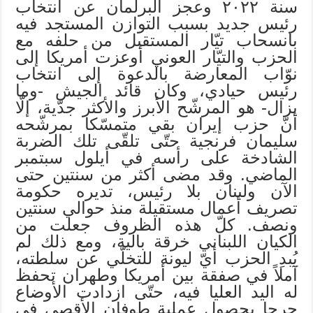
سنة ٢٠٢٢ وعجز البرلمان عن انتخاب
رئيس جديد بسبب التوازن المستجد فيه
بانسحاب تيّار المستقبل من حلفه مع
الحزب والتيّار العوني أوعزت أمريكا إلى
نوّاب المعارضة بالدعوة إلى انتخاب
رئيس حيادي، وكان قائد الجيش -وما
يزال- هو المرشّح الأبرز والأكثر جدّية، إلّا
أنّ حزب إيران بقي متمسّكا بمرشّحه
سليمان فرنجية حتّى تلقّى تلك الضربة
الشادخة على رأسه في أيلول سبتمبر
الماضي. وقد مضى أكثر من سنتين حتى
الآن ولبنان بلا رئيس، تديره حكومة
تصريف أعمال مستقيلة منذ حوالي سنتين
ونصف. كلّ هذه الظروف جعلت من
الكيان اللبناني خرقة بالية، ومع ذلك لم
يُبدِ الحزب أيّ ليونة للتخلّي عن سلطته،
آملاً في صفقة بين أمريكا وطهران تحفظ
له اليد العليا فيه، حتّى ازدادت الأوضاع
حرجا بحصول عملية طوفان الأقصى في