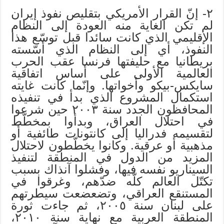
٢- إنّ القرار الأمريكي بتقليص نفوذ إيران
لم تكن الغاية منه العودة إلى النظام
الإقليمي الذي كانت سائدا قبل توسّع هذا
النفوذ، أي إلى النظام الذي أسّسته
بريطانيا مع حليفتها فرنسا عقب الحرب
العالمية الأولى على أساس اتفاقية
سايكس-بيكو وأخواتها. وإنّما كانت غايته
استكمال المشروع الذي بدأ في تنفيذه
المحافظون الجدد سنة ٢٠٠٣ حين شرعوا
في احتلال العراق، وبدأوا بمخطّط
لتقسيمه فدراليا إلى كانتونات طائفية أو
مذهبية أو عرقية. وكانوا يخطّطون لاحتلال
المزيد من الدول في المنطقة لتنفيذ
السيناريو نفسه فيها، وفشلوا آنذاك بسبب
تكتّل العالم كلّه ضدّهم، وغرقوا في
المستنقع العراقي، وتضعضعت سيطرتهم
على لبنان سنة ٢٠٠٥، ثم جاءت ثورة
المنطقة العربية مع نهاية سنة ٢٠١٠،