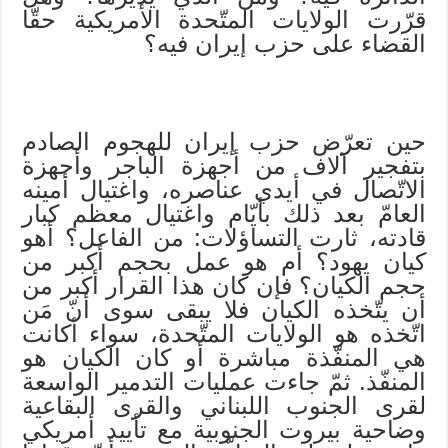
قرّرت الولايات المتّحدة الأمريكية حقّا
القضاء على حزب إيران فيه؟
حين تعرّض حزب إيران للهجوم الصادم
بتفجير آلاف من أجهزة الباجر وأجهزة
الاتّصال في أيدي عناصره، واغتيال أمينه
العامّ بعد ذلك بأيّام واغتيال معظم كبار
قادته، ثارت التساؤلات: من الفاعل؟ أهو
كيان يهود؟ أم هو عمل بحجم أكبر من
حجم الكيان؟ فإن كان هذا القرار أكبر من
أن يتّخذه الكيان فلا يبقى سوى أنّ مَن
اتّخذه هو الولايات المتّحدة، سواء أكانت
هي المنفّذة مباشرة أو كان الكيان هو
المنفّذ. ثمّ جاءت عمليات التدمير الواسعة
لقرى الجنوب اللبناني والقرى البقاعية
وضاحية بيروت الجنوبية مع تأييد أمريكي