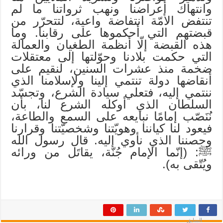
وانتهاك أعراضنا ونهب ثرواتنا ما لم
تنتفض الأمّة انتفاضة واعية، لتتحرّر من
قبضتهم التي أحكموها على رقابنا. وما
هذه القبضة إلّا أنظمة الطغيان والعمالة
التي حكمت بلادنا وحوّلتها إلى معتقلات
ضخمة منذ عشرات السنين، لنقيم على
أنقاضها دولة تنتمي إلينا ولإسلامنا الذي
ننتمي إليه، فتعلي سيادة الشرع، وتجسّد
السلطان الذي أوكله الشرع لنا، بأن
نُنَصّب إمامًا نبايعه على السمع والطاعة،
فيعود لنا كياننا وهويّتنا وشخصيّتنا وقرارنا
وحصننا الذي نأوي إليه. قال رسول الله
ﷺ: (إنّما الإمام جُنّة، يقاتَل من ورائه
ويُتّقى به).
السابق