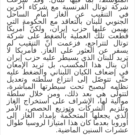
شركة توتال الفرنسية مع شركاء آخرين
في التنقيب عن الغاز أمام الساحل
الجنوبي للبنان بالتعاقد مع الحكومة التي
يهيمن عليها حزب إيران، ولكنّ أمريكا
قطعت تلك العملية بالضغط على شركة
توتال لتتراجع، فزعمت أنّ التنقيب لم
يسفر عن العثور على الغاز. فأمريكا لا
تريد للبنان الذي يسيطر عليه حزب إيران
أن ينال هذا المكسب، بل تريد الإمعان
في إضعاف الكيان اللبناني والضغط عليه
حتّى تتوصّل إلى انتزاع سلطته وتعديل
نظامه ليصبح تحت سيطرتها المباشرة،
لتتولّى هي بعد ذلك، ومن خلال سلطة
موالية لها، الإشراف على استخراج الغاز
وتلزيم الشركات وتوزيع الحصص، الأمر
الذي يجعلها المتحكّمة بإمداد الغاز إلى
أوروبا بعدما كان هذا امتيازا لروسيا طوال
عشرات السنين الماضية.