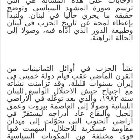
الإجابات على هذه المسألة هي التي
ترسم صورة المشهد السياسي وتوضح
حقيقة ما يجري حاليا في لبنان. ولنبدأ
بإعطاء لمحة عن تاريخ الحزب في لبنان
وطبيعة الدور الذي أدّاه فيه، وصولا إلى
الحالة الراهنة.
نشأ الحزب في أوائل الثمانينيات من
القرن الماضي عقب قيام دولة خميني في
إيران بسنوات قليلة، وقد تزامنت نشأته
مع اجتياح جيش الاحتلال الواسع للبنان
سنة ١٩٨٢، والذي بعد توغّله في الأراضي
اللبنانية وصولا إلى العاصمة بيروت وعمق
الجبل والبقاع عاد أدراجه ليستقرّ في
أراضي الجنوب التي تحوّلت إلى ميدان
مقاومة عسكرية للاحتلال، أسهمت فيها
قوى مختلفة من المكونات السياسية