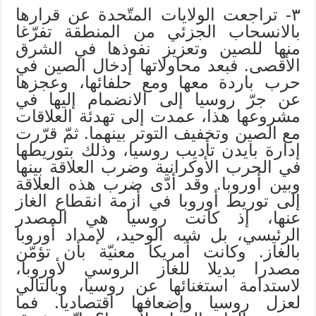
٣- تراجعت الولايات المتّحدة عن قرارها
بالانسحاب الجزئي من المنطقة تفرّغا
منها للصين وتعزيز نفوذها في الشرق
الأقصى. فبعد محاولاتها إدخال الصين في
حرب باردة معها ومع حلفائها، وعجزها
عن جرّ روسيا إلى الانضمام إليها في
مشروعها هذا، عمدت إلى تهدئة العلاقات
مع الصين وتخفيف التوتر بينهما. ثمّ قرّرت
إدارة بايدن تأديب روسيا، وذلك بتوريطها
في الحرب الأوكرانية وضرب العلاقة بينها
وبين أوروبا. وقد أدّى ضرب هذه العلاقة
إلى توريط أوروبا في أزمة انقطاع الغاز
عنها، إذ كانت روسيا هي المصدر
الرئيسي، بل شبه الوحيد، لإمداد أوروبا
بالغاز. وكانت أمريكا معنيّة بأن تؤمّن
مصدرا بديلا للغاز الروسي لأوروبا،
لاستدامة استغنائها عن روسيا، وبالتالي
لعزل روسيا وإضعافها اقتصاديا. فما