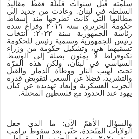
سلمته قبل سنوات قليلة فقط مقاليد
السلطة في لبنان. وعادت من جديد إلى
مطالبها التي كانت تطرحها منذ إسقاط
حكومة الحريري سنة ٢٠١٩ وفراغ سدة
رئاسة الجمهورية سنة ٢٠٢٢: انتخاب
رئيس للجمهورية وتسمية رئيس للحكومة
تسمّيهما هي، وتشكيل حكومة من وزراء
تكنوقراط لا يمتّون بصلة إلى الوسط
السياسي في لبنان، ولكن هذه المرّة
تحت لهيب النار ووطأة الدمار والقتل
والتشريد، فضلا عن السعي لتقويض قدرة
الحزب العسكرية وإبعاد تهديده عن كيان
يهود عند الحدود مع فلسطين المحتلة.
والسؤال الأهمّ الآن: ما الذي جعل
الولايات المتّحدة، حتّى بعد سقوط ترامب
سنة ٢٠٢٠ وعودة الحزب الديمقراطي