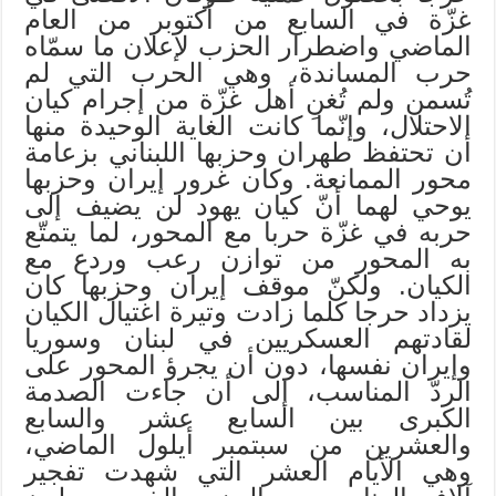
غزّة في السابع من أكتوبر من العام
الماضي واضطرار الحزب لإعلان ما سمّاه
حرب المساندة، وهي الحرب التي لم
تُسمن ولم تُغنِ أهل غزّة من إجرام كيان
الاحتلال، وإنّما كانت الغاية الوحيدة منها
أن تحتفظ طهران وحزبها اللبناني بزعامة
محور الممانعة. وكان غرور إيران وحزبها
يوحي لهما أنّ كيان يهود لن يضيف إلى
حربه في غزّة حربا مع المحور، لما يتمتّع
به المحور من توازن رعب وردع مع
الكيان. ولكنّ موقف إيران وحزبها كان
يزداد حرجا كلما زادت وتيرة اغتيال الكيان
لقادتهم العسكريين في لبنان وسوريا
وإيران نفسها، دون أن يجرؤ المحور على
الردّ المناسب، إلى أن جاءت الصدمة
الكبرى بين السابع عشر والسابع
والعشرين من سبتمبر أيلول الماضي،
وهي الأيام العشر التي شهدت تفجير