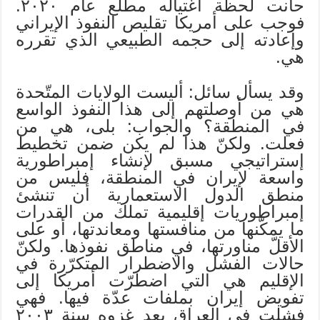
حانت لحظة اغتياله مطلع عام ٢٠٢٠.
فوجب على أمريكا تقليص النفوذ الإيراني
وإعادته إلى حجمه الطبيعي الذي تقرره
هي.
وقد يسأل سائل: أليست الولايات المتّحدة
هي من أوصلتهم إلى هذا النفوذ الواسع
في المنطقة؟ والجواب: بلى، هي من
فعلت. ولكنّ هذا لم يكن ضمن تخطيط
إستراتيجي مسبق لإنشاء إمبراطورية
واسعة لإيران في المنطقة، فليس من
منطق الدول الاستعمارية أن تنشئ
إمبراطوريات إقليمية تملك من القدرات
ما يمكّنها من منافستها ومعاندتها، أو على
الأقلّ مناورتها، في مناطق نفوذها. ولكنّ
حالات الفشل والاضطرار المتكرّرة في
الإقليم هي التي اضطرّت أمريكا إلى
تفويض إيران بملفات عدّة فيها. فهي
فشلت في العراق بعد غزوه سنة ٢٠٠٣