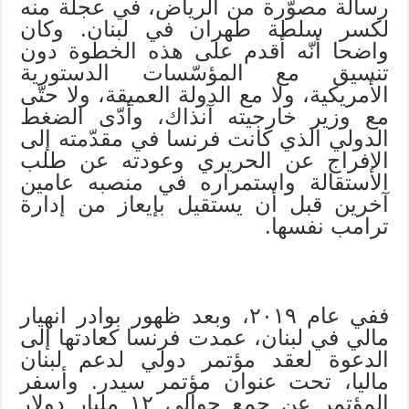
رسالة مصوّرة من الرياض، في عجلة منه
لكسر سلطة طهران في لبنان. وكان
واضحا أنّه أقدم على هذه الخطوة دون
تنسيق مع المؤسّسات الدستورية
الأمريكية، ولا مع الدولة العميقة، ولا حتّى
مع وزير خارجيته آنذاك، وأدّى الضغط
الدولي الذي كانت فرنسا في مقدّمته إلى
الإفراج عن الحريري وعودته عن طلب
الاستقالة واستمراره في منصبه عامين
آخرين قبل أن يستقيل بإيعاز من إدارة
ترامب نفسها.
ففي عام ٢٠١٩، وبعد ظهور بوادر انهيار
مالي في لبنان، عمدت فرنسا كعادتها إلى
الدعوة لعقد مؤتمر دولي لدعم لبنان
ماليا، تحت عنوان مؤتمر سيدر. وأسفر
المؤتمر عن جمع حوالي ١٢ مليار دولار