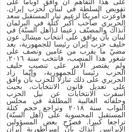
على هذا التفاهم أن وافق أوباما على
تفويض السلطة في لبنان لحزب إيران.
فأوعزت أمريكا لزعيم تيار المستقبل سعد
الحريري صاحب أكبر كتلة في البرلمان
آنذاك والمصنّف زعيما لـ(أهل السنّة) في
لبنان بأن يوافق على انتخاب ميشال عون
حليف حزب إيران رئيسا للجمهورية، بعد
مضيّ ما يقرب من عامين ونصف على
شغور هذا المنصب، فانتخب سنة ٢٠١٦.
ولم يقتصر الأمر على تنصيب حليف
الحزب رئيسا للجمهورية، وإنّما زاد
الحريري على ذلك تنازلا للحزب بأن وافق
على تعديل قانون الانتخابات، بحيث
أسفرت الانتخابات عن نيل الحزب
وحلفائه الغالبية المطلقة في مجلس
النواب سنة ٢٠١٨ وتراجع حجم كتلة
المستقبل المحسوبة على (أهل السنّة)
تراجعا كبيرا. فصرّح بعض المسؤولين
الإيرانيين آنذاك بأنّ إمبراطورية إيران