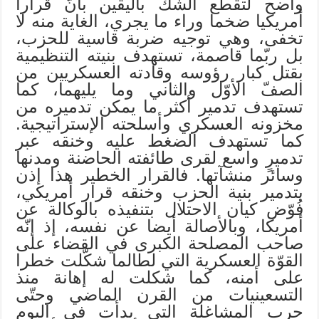
واضح لتقطع الشكّ باليقين بأنّ قرارا
أمريكيا ضخما وراء ما يجري، الغاية منه لا
تخفى، وهي توجيه ضربة قاسية للحزب،
بل ربّما قاصمة، تستهدف بنيته التنظيمية
بقتل كبار رؤوسه وقادته العسكريين من
الصفّ الأوّل والثاني وما يليهما، كما
تستهدف تدمير أكثر ما يمكن تدميره من
مخزونه العسكري وأسلحته الإستراتيجية.
كما تستهدف الضغط عليه وخنقه عبر
تدميرٍ واسع لقرى طائفته الحاضنة ومدنها
وسائر منشآتها. فالقرار الخطير هذا إذن
بتدمير بنية الحزب وخنقه قرار أمريكي،
فُوّض كيان الاحتلال بتنفيذه بالوكالة عن
أمريكا، وبالأصالة أيضا عن نفسه، إذ إنّه
صاحب المصلحة الكبرى في القضاء على
القوّة العسكرية التي لطالما شكّلت خطرا
على أمنه، كما شكلت له إهانة منذ
التسعينيات من القرن الماضي وحتّى
حرب المشاغلة التي بدأت في اليوم