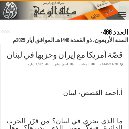
العدد 466
-
السنة الأربعون، ذو القعدة 1446هـ الموافق أيار 2025م
قصّة أمريكا مع إيران وحزبها في لبنان
1446/11/28م
المقالات
اضف تعليق
3,622 زيارة
أ.أحمد القصص- لبنان
ما الذي يجري في لبنان؟ من قرّر الحرب
الدائرة فيه؟ ومن الذي يديرها؟ وهل