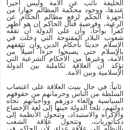
الخليفة نائب عن الأمة وليس أجيراً
عندها، ووجود محكمة المظالم جهازا من
أجهزة الحكم لرفع مظالم الحكام عن
الرعية، وفرضية قتال الحاكم إن هو أظهر
كفراً بواحاً، وأن على الدولة أن تفقّه
شعوب البلاد المفتوحة التي دخلت في
الإسلام حديثاً بأحكام الدين وأن تثقفهم
بالإسلام حتى يصبحوا جزءاً أصيلاً من
الأمة، وغيرها من الأحكام الشرعية التي
تؤكد أن العلاقة تكاملية بين الدولة
الإسلامية وبين الأمة.
ثانياً: في حال بنيت العلاقة على اغتصاب
السلطة من الناس وحرمانهم من حقوقهم
السياسية وإلغاء دورهم وواجباتهم تجاه
دولتهم، تلجأ الدولة حينها إلى لغة الإخضاع
والإكراه والاستبداد، وتتحول الأنظمة إلى
دكتاتوريات، وتتحول علاقة الشعب
بالنظام إلى علاقة عداء، لأن الحاكم في