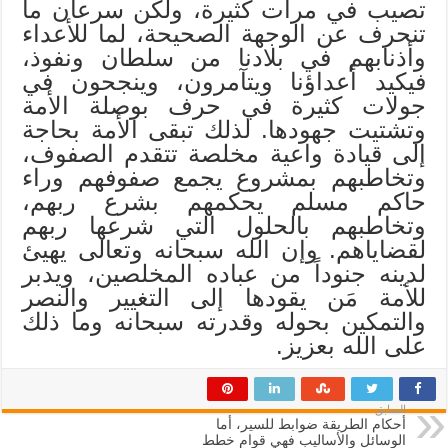
تصيب في مرات كثيرة، ولكن سرعان ما
تنحرف عن الوجهة الصحيحة، لما للأعداء
وأذنابهم في بلادنا من سلطان ونفوذ،
فيكيد أعداؤنا ويتآمرون، وينجحون في
جولات كثيرة في حرف بوصلة الأمة
وتشتيت جهودها. لذلك تبقى الأمة بحاجة
إلى قيادة واعية مخلصة تتقدم الصفوف،
وتخاطبهم بمشروع يجمع صفوفهم وراء
حاكم مسلم يحكمهم بشرع ربهم،
وتخاطبهم بالحلول التي شرعها ربهم
لقضاياهم. وإن الله سبحانه وتعالى يهيئ
لدينه جنوداً من عباده المخلصين، ويدبر
للأمة مَن يقودها إلى التغيير والنصر
والتمكين بحوله وقدرته سبحانه وما ذلك
على الله بعزيز.
السابق
أحكام الطريقة ضوابط للسير، أما
الوسائل والأساليب فهي قوام خطط