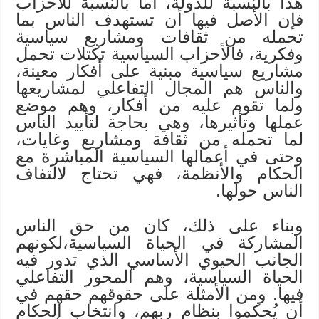
هذا بالنسبة للدولة، أما بالنسبة للأحزاب
فإن الأصل فيها أن تستهدف الناس بما
تحمله من ثقافات ومشاريع سياسية
وفكرية، فالأحزاب السياسية تكتلات تحمل
مشاريع سياسية مبنية على أفكار معينة،
والناس هم المجال التفاعلي لمشاريعها
ولما تقوم عليه من أفكار، وهم موضع
عملها وتأثيرها، وهي بحاجة لتأييد الناس
لما تحمله من ثقافة ومشاريع وغايات،
وحتى في أعمالها السياسية المباشرة مع
الحكام والأنظمة، فهي تحتاج لالتفاف
الناس حولها.
وبناء على ذلك، كان من حق الناس
المشاركة في الحياة السياسية،لكونهم
الجانب الحيوي الأساسي الذي تدور فيه
الحياة السياسية، وهم المحور التفاعلي
فيها. ومن الأمثلة على حقوقهم حقهم في
أن يُحكموا بنظام ربهم، وانتخاب الحكام