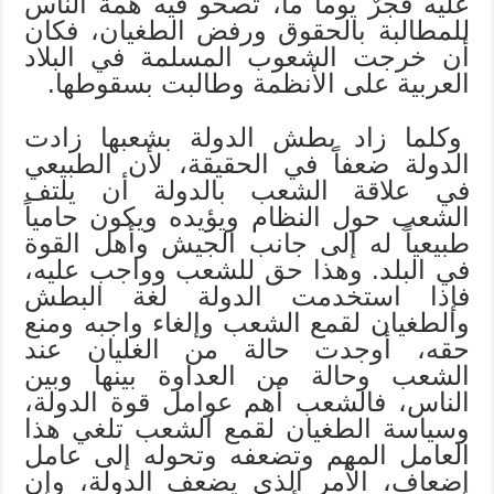
عليه فجرٌ يوماً ما، تصحو فيه همة الناس
للمطالبة بالحقوق ورفض الطغيان، فكان
أن خرجت الشعوب المسلمة في البلاد
العربية على الأنظمة وطالبت بسقوطها.
وكلما زاد بطش الدولة بشعبها زادت
الدولة ضعفاً في الحقيقة، لأن الطبيعي
في علاقة الشعب بالدولة أن يلتف
الشعب حول النظام ويؤيده ويكون حامياً
طبيعياً له إلى جانب الجيش وأهل القوة
في البلد. وهذا حق للشعب وواجب عليه،
فإذا استخدمت الدولة لغة البطش
والطغيان لقمع الشعب وإلغاء واجبه ومنع
حقه، أوجدت حالة من الغليان عند
الشعب وحالة من العداوة بينها وبين
الناس، فالشعب أهم عوامل قوة الدولة،
وسياسة الطغيان لقمع الشعب تلغي هذا
العامل المهم وتضعفه وتحوله إلى عامل
إضعاف، الأمر الذي يضعف الدولة، وإن