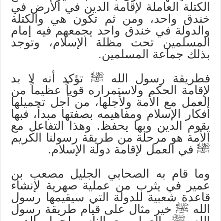
الكتلة العاملة لإقامة الدين في الأرض في
خندق واحد، ومن ثم تكون هي والكتلة
والدولة في خندق واحد يجمعهم فيه إمام
المسلمين تحت مظلة الإسلام، وتوجد
بذلك جماعة المسلمين.
فطريقة رسول الله ﷺ تؤكد أنه لا بد
لإقامة الحكم ولاستمراره قوياً عظيماً من
العمل مع الأمة ولأجلها، من أجل تحميلها
أفكار الإسلام ومفاهيمه بصفتها مبدأ، فبها
يقوم الدين وبها يحفظ. وهذا التفاعل مع
الأمة هو مرحلة من طريقة رسولنا الكريم
ﷺ في العمل لإقامة دولة الإسلام.
وما قام به الصحابي الجليل مصعب بن
عمير في يثرب من عملية صهرية لإنشاء
قاعدة شعبية للدولة التي سيقيمها رسول
الله ﷺ خير مثال على قيام طريقة رسول
الله ﷺ بالعمل مع الناس لحمل الدين