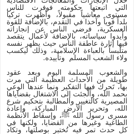
خلال الإنجازات والمعالجات الاقتصادية
التي اتبعتها حكومته فوفرت للناس
مستوى معاشياً مقبولاً، وأظهرت تركيا
بلداً قوياً وآخذا في التقدم، بالإضافة للقوة
العسكرية، فرضي الناس عن إنجازاته
وأيدوا سياساته، بالإضافة لأعمال يتقصد
فيها إثارة عاطفة الناس حيث يظهر نفسه
متلبساً بالعباءة الإسلامية، وذلك ليكسب
ولاء الشعب المسلم وتأييده.
والشعوب المسلمة اليوم وبعد عقود
طويلة من الأحداث العظيمة التي مرت
بها، تَحرك فيها التفكير ونما عندها الوعي
بحمد الله، وأُلجئت إلى الاشتغال بقضاياها
المصيرية كالتغيير والمطالبة بتحكيم شرع
الله، وتحرير الأرض المباركة، وإعادة
مسرى رسول الله ﷺ، وإسقاط الأنظمة
الطاغية وغيرها من القضايا، ولكنها في
كل حدث تمر فيه تُختبر بوصلتها، وتكاد