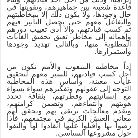
قاعدة شعبية بين جماهيرهم، وتقويتها في
حال وجودها، ولا يكون ذلك إلا بمخاطبتهم
والتفاعل معهم حتى يحصل التأثير فيهم
ثم كسب قيادتهم، وإلا أدى تغييب دورهم
وإهماله إلى مخاطر تعيق تحقيق الغايات
المطلوبة منها، وبالتالي تهديد وجودها
واستمرارها.
إذاً مخاطبة الشعوب والأمم تكون من
أجل كسب قيادتهم، للسير معهم لتحقيق
غايات معينة، وأساس هذه المخاطبة
التوجه إلى عقولهم وتفكيرهم سواء بسواء
مع إنسانيتهم وفطرتهم، بثقافة تحدد
هويتهم وانتماءهم، وتضمن كرامتهم،
وتقدم معالجات ترتقي بهم وتحقق لهم
معاني العيش الكريم في مجتمعهم، فإذا
رضوا بها وأقبلوا عليها انقادوا لها والتفوا
حول مشروعها السياسي.