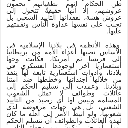
ظن الحكام أنهم بطغيانهم يحمون
عروشهم، إلا أنها حقيقةً تتحول إلى
عروش هشة، لفقدانها التأييد الشعبي بل
تجلب على نفسها عداوة الناس ونقمتهم
عليها.
وهذه الأنظمة في بلادنا الإسلامية في
الأساس نصبها أعداء الأمة من بريطانيا
إلى فرنسا ثم أمريكا، فكانت وجها
استعماريا آخر لوجودها العسكري في
بلادنا، وأدوات استعمارية تابعة لها تنفذ
من خلالها أجنداتها وخططها ضد أمتنا
وبلادنا. وعمدت إلى تسليم الحكم إلى
عائلات وطوائف لا تمثل الشعوب
المسلمة وليس لها أي رصيد من التأييد
الشعبي، بل هي جهات مرفوضة لدى
شعوبها، ولو أنيط الأمر إلى أهله ما كان
لهذه العائلات والطوائف أن تتسلم الحكم
يوماً، أو حتى تكون من وجهاء الناس.