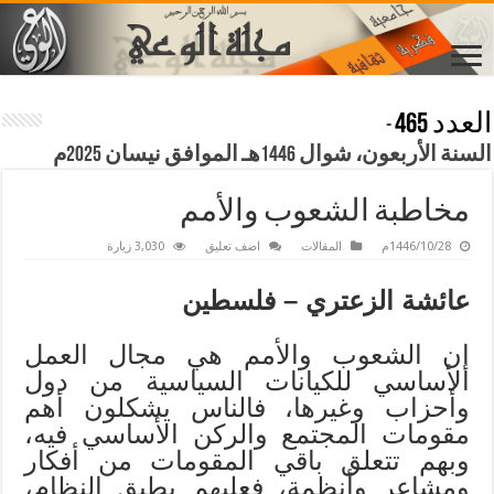
العدد 465
-
السنة الأربعون، شوال 1446هـ الموافق نيسان 2025م
مخاطبة الشعوب والأمم
1446/10/28م
المقالات
اضف تعليق
3,030 زيارة
عائشة الزعتري – فلسطين
إن الشعوب والأمم هي مجال العمل
الأساسي للكيانات السياسية من دول
وأحزاب وغيرها، فالناس يشكلون أهم
مقومات المجتمع والركن الأساسي فيه،
وبهم تتعلق باقي المقومات من أفكار
ومشاعر وأنظمة، فعليهم يطبق النظام،