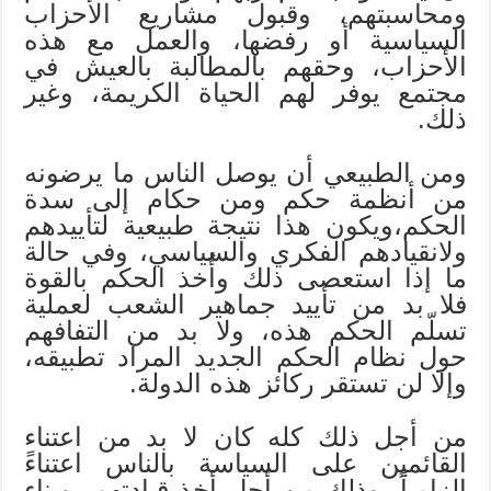
ومحاسبتهم، وقبول مشاريع الأحزاب
السياسية أو رفضها، والعمل مع هذه
الأحزاب، وحقهم بالمطالبة بالعيش في
مجتمع يوفر لهم الحياة الكريمة، وغير
ذلك.
ومن الطبيعي أن يوصل الناس ما يرضونه
من أنظمة حكم ومن حكام إلى سدة
الحكم،ويكون هذا نتيجة طبيعية لتأييدهم
ولانقيادهم الفكري والسياسي، وفي حالة
ما إذا استعصى ذلك وأُخذ الحكم بالقوة
فلا بد من تأييد جماهير الشعب لعملية
تسلّم الحكم هذه، ولا بد من التفافهم
حول نظام الحكم الجديد المراد تطبيقه،
وإلا لن تستقر ركائز هذه الدولة.
من أجل ذلك كله كان لا بد من اعتناء
القائمين على السياسة بالناس اعتناءً
إلزامياً، وذلك من أجل أخذ قيادتهم، وبناء