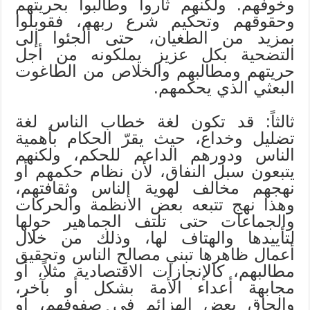
وخوفهم. ولكنهم ثاروا وطالبوا بحريتهم
وحقوقهم وتحكيم شرع ربهم، فقوبلوا
بمزيد من الطغيان، حتى أُلجئوا إلى
التضحية بكل عزيز يملكونه من أجل
حريتهم ومطالبهم والخلاص من الطاغوت
البعثي الذي يحكمهم.
ثالثاً: قد تكون لغة خطاب الناس لغة
تضليل وخداع، حيث يقرّ الحكام بأهمية
الناس ودورهم الداعم للحكم، ولكنهم
يتبعون سبل النفاق، لأن نظام حكمهم أو
نهجهم مخالف لهوية الناس وثقافتهم،
وهذا نهج تتبعه بعض الأنظمة والحركات
والجماعات حتى تلتف الجماهير حولها
لتأييدها والهتاف لها، وذلك من خلال
أعمال ظاهرها تبني مصالح الناس وتحقيق
مطالبهم، كالإنجازات الاقتصادية مثلاً، أو
مجابهة أعداء الأمة بشكل أو بآخر،
وإلحاق بعض الهزائم في صفوفهم، أو