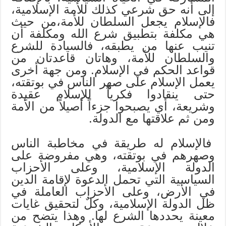
إلى أنه حق شرعي كذلك للأمة الإسلامية،
فالإسلام يجعل السلطان للأمة،من حيث
هي مكلفة بتطبيق شرع الله ومكلفة أن
تنيب عنها من يطبقه، فالسيادة للشرع
والسلطان للأمة، وهاتان قاعدتان من
قواعد الحكم في الإسلام. ومن جهة أخرى
يعمل الإسلام على صهر الناس في بوتقته،
حتى ينقادوا فكرياً للإسلام عقيدة
وشريعة، أي يصبحوا جزءاً أصيلاً من الأمة
ومن ثم علاقتها مع الدولة.
فالإسلام له طريقة في مخاطبة الناس
وصهرهم في بوتقته، وهي مفروضة على
الدولة الإسلامية، وعلى الأحزاب
السياسية التي تحمل الدعوة لإقامة الدين
في الأرض، وعلى الأحزاب العاملة في
ظل الدولة الإسلامية، وكلٌ لتحقيق غايات
معينة يحددها الشرع لها. وهذا يتضح من