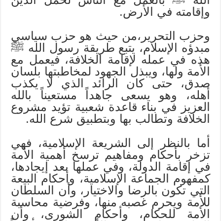
وإقامته في الأرض.
وحزب التحرير،من حيث هو حزب سياسي
مبدؤه الإسلام، يتبع طريقة رسول الله ﷺ
هذه في عمله لإقامة الخلافة، فيعمل مع
الأمة ولها، ويبذل الجهود لمخاطبتها بلسان
صدق، حتى كان الرائد الذي لا يكذب
أهله، وهو يسعى جاهداً مستعيناً بالله
العزيز في بناء قاعدة شعبية تؤيد مشروع
الخلافة وتطالب بها وبتطبيق شرع الله.
أما بالنظر إلى الشريعة الإسلامية، فهي
تزخر بأحكام ومفاهيم ترسخ أهمية الأمة
في إقامة الدولة، وفي عملها بعد إيجادها،
كمفهوم الجماعة الإسلامية، وأحكام البيعة
التي تكون بالرضا والاختيار، وأن السلطان
للأمة ويحرم غصبه منها، وفرضية محاسبة
الأمة للحكام، وأحكام الشورى، وأن