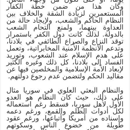
وكان هذا من ضمن خطة الكفار
المستعمرين لزيادة الشقة والخلاف بين
النظام الحاكم والشعب، ولإيجاد حالة من
العداوة بينهما، ولمنع التحام الشعب
بالدولة. لذلك كانت دول الكفر باستمرار
توقد النزاع والصراع الطائفي في بلادنا،
وتدعم الأنظمة الأمنية المخابراتية، وتعمل
على هدم الإسلام عند الشعوب، وتوريد
الفساد إلى بلادنا، كل ذلك وغيره الكثير
لإبعاد الأمة الإسلامية والمخلصين فيها عن
مقاليد الحكم ولتضمن عدم رجوع دولتهم.
والنظام البعثي العلوي في سوريا مثال
على ذلك، حيث كان النظام هو العدو
الأول لأهل سوريا، فسقط رغم استعماله
لكل أدوات الظلم والقمع، ورغم دعمه
وإسناده من أمريكا وأتباعها، ورغم عقود
طويلة من خضوع الناس وسكوتهم