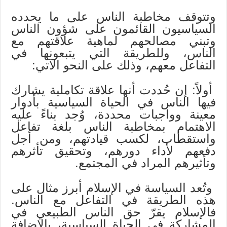
وتتوقف مخاطبة الناس على ما يحدده
السياسيون القائمون على شؤون الناس
وتبني مصالحهم لماهية علاقتهم مع
الناس، وللطريقة التي يتبعونها في
التفاعل معهم، وذلك على النحو الآتي:
أولاً: إن حُددت أنها علاقة تكاملية يشارك
فيها الناس في الحياة السياسية بأدوار
معينة وواجبات محددة، وُجد بناءً عليه
الاهتمام بمخاطبة الناس بلغة تفاعل
واستقطاب، لكسب قيادتهم، ومن أجل
دفعهم لأداء دورهم، وتحقيق تأثرهم
وتأثيرهم المراد في المجتمع.
وتُعد السياسة في الإسلام أبرز مثال على
هذه الطريقة في التفاعل مع الناس.
فالإسلام يقرّ حق الناس الطبيعي في
المشاركة في الحياة السياسية، بالإضافة