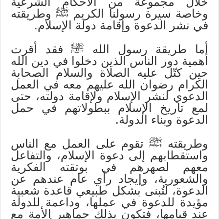
خلال مجموعة من الأحكام الشرعية
وخاصة سيرة رسولنا الكريم ﷺ وطريقته
في نشر الدعوة وإقامة دولة الإسلام.
أما طريقة رسول الله ﷺ فقد أقرت
أهمية دور الناس الذين دخلوا في دين الله
حين كتّل عليه الصلاة والسلام الصحابة
الكرام رضوان الله عليهم معه في العمل
الدعوي لنشر الإسلام ولإقامة دولته، حتى
لمع تاريخ الإسلام ببطولاتهم في حمل
الدعوة وبناء الدولة.
وطريقته ﷺ تقوم على العمل مع الناس
واستقطابهم إلى دعوة الإسلام، والتفاعل
معهم لصهرهم في بوتقته الفكرية
والشعورية، وإيجاد رأي عام عندهم عن
الدعوة، لتُبنى بشكل طبيعي قاعدة شعبية
مؤيدة للدعوة في عملها، وداعمة للدولة
عند قيامها، فتكون بذلك جماهير الأمة مع