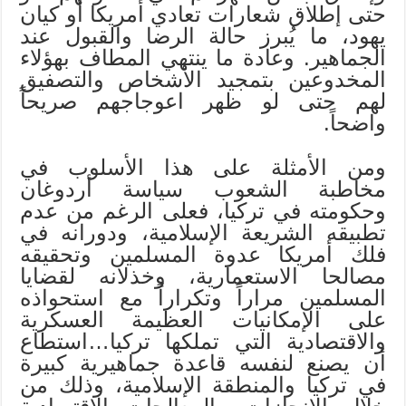
حتى إطلاق شعارات تعادي أمريكا أو كيان
يهود، ما يُبرز حالة الرضا والقبول عند
الجماهير. وعادة ما ينتهي المطاف بهؤلاء
المخدوعين بتمجيد الأشخاص والتصفيق
لهم حتى لو ظهر اعوجاجهم صريحاً
واضحاً.
ومن الأمثلة على هذا الأسلوب في
مخاطبة الشعوب سياسة أردوغان
وحكومته في تركيا، فعلى الرغم من عدم
تطبيقه الشريعة الإسلامية، ودورانه في
فلك أمريكا عدوة المسلمين وتحقيقه
مصالحا الاستعمارية، وخذلانه لقضايا
المسلمين مراراً وتكراراً مع استحواذه
على الإمكانيات العظيمة العسكرية
والاقتصادية التي تملكها تركيا…استطاع
أن يصنع لنفسه قاعدة جماهيرية كبيرة
في تركيا والمنطقة الإسلامية، وذلك من