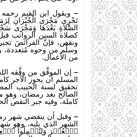
–
ويقول ابن القيم رحمه الله في
تَجْرِي مَجْرَى الْجُبْرَانِ لِرَم
الصَّلاةِ بَعْدَهَا وَمَجْرَى سَجْدَ
كصلاة السنن الرواتب قب
ونقص، فإنَّ الفرائضَ تجبر
وسلَّم من وجوه مُتعددة، 
من الأعمال.
–
إن الموفَّق من وفَّقه ال
المسلم أن يحوز الأجر كام
تحقيق لسنة الحبيب المص
الصالح بعد رمضان، وهو م
كاملة، وفيه جبر النقص ا
–
وقبل أن ينقضي شهر رمضان
الشهر الذي يليه، وهو شهر شوَّا