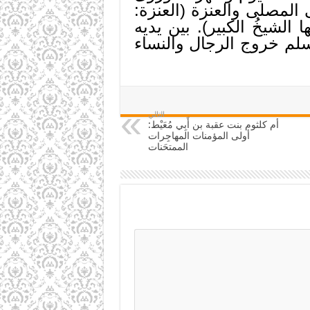
 المصلى والعنزة (العنزة:
ها الشيخُ الكبير). بين يديه
لم خروج الرجال والنساء
التالي
أم كلثوم بنت عقبة بن أَبِي مُعَيْط:
أولى المؤمنات المهاجِرات
الممتحَنات