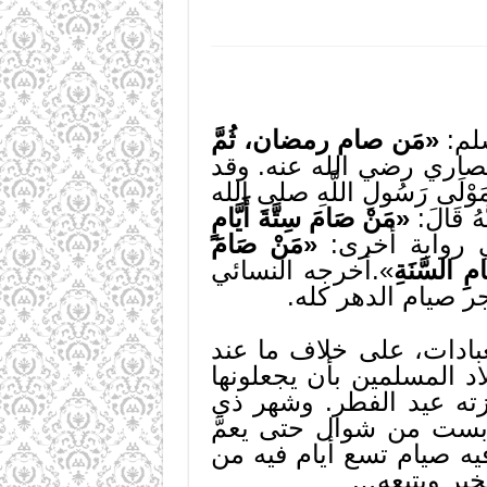
لم:
«مَن صام رمضان، ثُمَّ
اري رضي الله عنه. وقد
 رَسُولِ اللَّهِ صلى الله
 قَالَ:
«مَنْ صَامَ سِتَّةَ أَيَّامٍ
رواية أخرى:
«مَنْ صَامَ
مِ السَّنَةِ
».أخرجه النسائي
ر صيام الدهر كله.
بادات، على خلاف ما عند
د المسلمين بأن يجعلونها
زته عيد الفطر. وشهر ذي
 بست من شوال حتى يعمَّ
يه صيام تسع أيام فيه من
لخير ويتبعه…