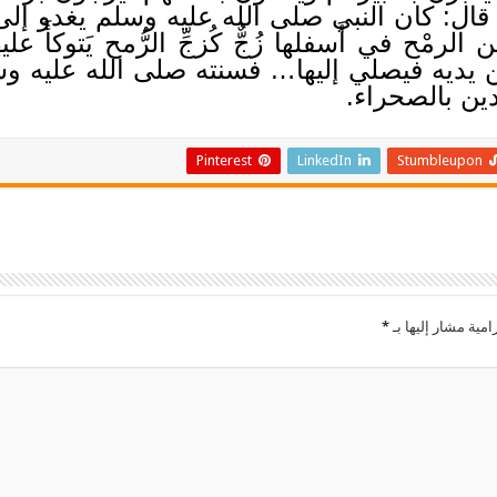
قال: كان النبي صلى الله عليه وسلم يغدو إلى
الرمْح في أَسفلها زُجٌّ كُزجِّ الرُّمح يَتوكأَ علي
يديه فيصلي إليها… فسنته صلى الله عليه وس
يدين بالصحراء.
Pinterest
LinkedIn
Stumbleupon
امية مشار إليها بـ
*