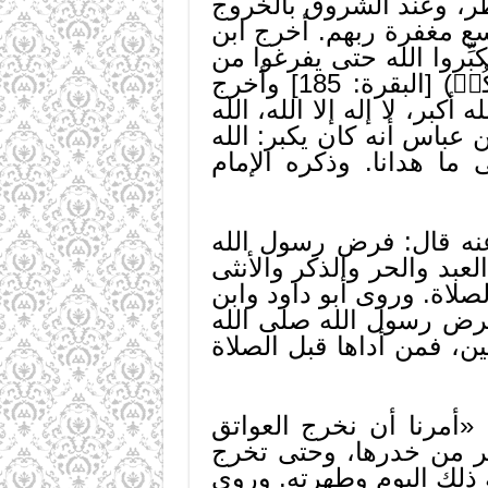
طر، وعند الشروق بالخروج
سع مغفرة ربهم. أخرج ابن
ِروا الله حتى يفرغوا من
عيدهم» لأن الله يقول (وَلِتُكۡمِلُواْ ٱلۡعِدَّةَ وَلِتُكَبِّرُواْ ٱللَّهَ عَلَىٰ مَا هَدَىٰكُمۡ) [البقرة: 185] وأخرج
كبر، لا إله إلا الله، الله
 عباس أنه كان يكبر: الله
لى ما هدانا. وذكره الإمام
نه قال: فرض رسول الله
عبد والحر والذكر والأنثى
صلاة. وروى أبو داود وابن
رض رسول الله صلى الله
، فمن أداها قبل الصلاة
«أمرنا أن نخرج العواتق
كر من خدرها، وحتى تخرج
 ذلك اليوم وطهرته. وروى