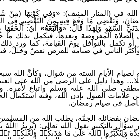
 (المنار المنيف): «وَفِي كَوْنِهَا (مِنْ شَوَالَ) س
َضَانَ، وَتَقْضِي مَا وَقَعَ فِيهِ مِنَ التَّقْصِيرِ فِي الص
تَيِّ السَّهْوِ وَلِهَذَا قَالَ: «
وَأَتْبَعَهُ»
أَيْ: أَلْحَقَ
ل الصلاة المفروضة وبعدها، فيكمل بذلك م
 أو تكمل بالنوافل يومَ القيامة، كما ورد ذلك 
وأكثر الناس في صيامه للفرض نقصٌ وخللٌ، فيح
له لصيام الأيام الستة من شوال، وكأنَّ الله س
لًا… وهذا دليل على الرضى من الله على العب
طفى صلى الله عليه وسلم واتباع لأمره. وف
ن علامات القبول بإذن الله، وفيه استكمال ا
لحاصل في صيام رمضان.
 بفضائله الجمَّة، يطلب الله من المسلمين أن
ل بالتكبير يقول الله تعالى: (يُرِيدُ ٱللَّهُ بِكُمُ ٱ