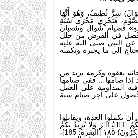
ِرٌّ لَطِيفٌ، وَهُوَ أَنَّهَا
َّوْمِ، فَتَجْرِي مَجْرَى سُنَّةِ
هَا بِهِ» فصيام شوال وشعبان
ا حصل في الفرض من خلل
عن النبي صلَّى الله عليه
تاج إلى ما يجبره ويكمله
بحانه بعفوه وكرمه يريد من
د إذا صامها… ففي صيامها
يه المداومة على العمل
لحصول على أجر صيام سنة
 يكملوا العدة، ويقابلوا
لۡيُسۡرَ وَلَا يُرِيدُ بِكُمُ
ٱلۡعُسۡرَ وَلِتُكۡمِلُواْ ٱلۡعِدَّةَ وَلِتُكَبِّرُواْ ٱللَّهَ عَلَىٰ مَا هَدَىٰكُمۡ وَلَعَلَّكُمۡ تَشۡكُرُونَ) ١٨٥ [البقرة: 185]،