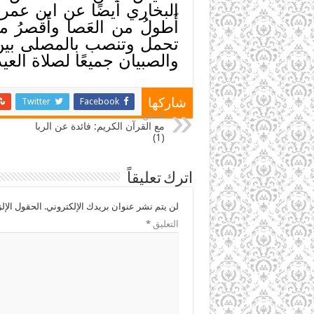
البخاري أيضًا عن ابن عمر 
أَطولُ من العَصا وأَقصرُ من 
تحمل وتنصب بالمصلى بين 
والصبيان جميعًا لصلاة الع
Twitter
Facebook
شاركها
السابق
مع القرآن الكريم: فائدة عن الربا
(1)
اترك تعليقاً
لن يتم نشر عنوان بريدك الإلكتروني.
الحقول الإلز
التعليق
*