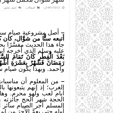
1441/10/12م
المقالات
اضف تعليق
–
أصل مشروعية صيام ست أي
أتبعه ستًّا من شوَّال، كان ك
جاء هذا الحديث مفسَّرًا بح
عليه وسلم الذي أخرجه ابن ماج
بَعْدَ الْفِطْرِ كَانَ تَمَامَ السَّن
رَمَضَانَ فَشَهْرٌ بِعَشَرَةِ أَشْهُرٍ،
وأحمد. وبهذا يكون صيام س
–
من المعلوم أن مناسبات
الغرب؛ إذ إنهم يتبعونها 
أيام لعب ولهو محرم. وها
الحجة شهر الحج جائزته ع
المسلم أجر الصيام سائر أ
أوله حتى يعمَّ الأجرَ من ل