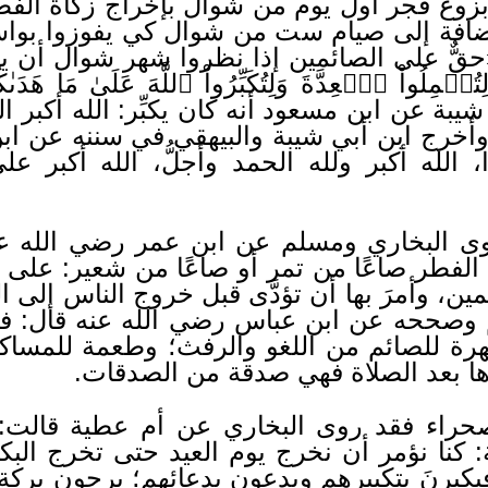
د بزوغ فجر أول يوم من شوال بإخراج زكاة الف
لإضافة إلى صيام ست من شوال كي يفوزوا بوا
ٌّ على الصائمين إذا نظروا شهر شوال أن يكبّ
 عن ابن مسعود أنه كان يكبِّر: الله أكبر الله أ
. وأخرج ابن أبي شيبة والبيهقي في سننه عن ابن
رًا، الله أكبر ولله الحمد وأجلُّ، الله أكبر ع
وى البخاري ومسلم عن ابن عمر رضي الله ع
لفطر صاعًا من تمر أو صاعًا من شعير: على ال
ين، وأمرَ بها أن تؤدَّى قبل خروج الناس إلى ال
م وصححه عن ابن عباس رضي الله عنه قال: ف
رة للصائم من اللغو والرفث؛ وطعمة للمساكين
ها بعد الصلاة فهي صدقة من الصدقات.
صحراء فقد روى البخاري عن أم عطية قالت: 
: كنا نؤمر أن نخرج يوم العيد حتى تخرج الب
يكبرنَ بتكبيرهم ويدعون بدعائهم؛ يرجون بركة