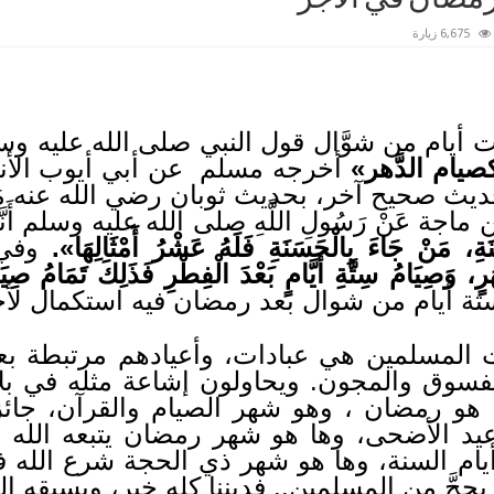
6,675 زيارة
ام من شوَّال قول النبي صلى الله عليه وس
صيام الدَّهر»
أخرجه مسلم عن أبي أيوب الأنص
ديث صحيح آخر، بحديث ثوبان رضي الله عنه مَوْلَى
ة عَنْ رَسُولِ اللَّهِ صلى الله عليه وسلم أَنَّهُ
َةِ، مَنْ جَاءَ بِالْحَسَنَةِ فَلَهُ عَشْرُ أَمْثَالِهَا».
وفي 
 وَصِيَامُ سِتَّةِ أَيَّامٍ بَعْدَ الْفِطْرِ فَذَلِكَ تَمَامُ صِيَا
تة أيام من شوال بعد رمضان فيه استكمال لأج
 المسلمين هي عبادات، وأعيادهم مرتبطة بع
بالفسوق والمجون. ويحاولون إشاعة مثله في بلا
 هو رمضان ، وهو شهر الصيام والقرآن، جائ
يد الأضحى، وها هو شهر رمضان يتبعه الله
يام السنة، وها هو شهر ذي الحجة شرع الله ف
م يحجَّ من المسلمين.. فديننا كله خير، ويسبقه ا