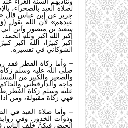
وتناديهم السنة الغراء عن
لصلاة العيد بالصحراء، با
جرير عن ابن عباس قال «حق
سعيد بن منصور وابن أبي شيبة
أكبر الله أكبر ولله الحمد
أكبر كبيرًا، الله أكبر كبي
الشوكاني في تفسيره.
–
وأما زكاة الفطر فقد ر
صلى الله عليه وسلم زكاة ا
والصغير والكبير من المسلم
ماجه والدارقطني والحاك
عليه وسلم زكاة الفطر طه
فهي زكاة مقبولة، ومن أدا
–
وأما صلاة العيد في ال
وذوات الخدور. وفي رواية
الحيض فيكنَّ خلف الناس ف