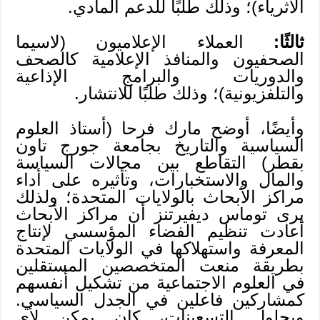
الأثرياء)؛ وذلك طلبًا للدعم المادي.
ثالثًا:
العملاء الإعلاميون (لاسيما
الصحفيون والمنافذ الإعلامية كالصحف
والدوريات والبرامج الإذاعية
والتلفزيونية)؛ وذلك طلبًا للانتشار.
وأيضًا، أوضح مارك فرحا (أستاذ العلوم
السياسية والتاريخ بجامعة جورج تاون
بقطر) التقاطع بين مجالات السياسة
والمال والاستخبارات، وتأثيره على أداء
مراكز الأبحاث بالولايات المتحدة؛ ولذلك
يرى توماس ديفيرتنز أن مراكز الأبحاث
أعادت تنظيم الفضاء المؤسسي لإنتاج
المعرفة واستهلاكها في الولايات المتحدة
بطريقة منعت المتخصصين المستقلين
في العلوم الاجتماعية من تشكيل أنفسهم
كمشاركين فاعلين في الجدل السياسي.
وبحلول التسعينات، كان يمكن لأي