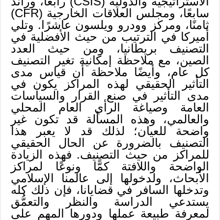
الاستراتيجية والدولية (CSIS) رابعًا، وراند
سابعًا، ومجلس العلاقات الخارجية (CFR)
ثامنًا، ومركز وودرو ويلسون عاشرًا. وتلي
أميركا في الترتيب من حيث الأفضلية في
التصنيف بريطانيا، ومن حيث العدد
الصين، مع ملاحظة إمكانية تغير التصنيف
كل عام، وأيضًا ملاحظة أن قياس مدى
التأثير الحقيقي لهذه المراكز يكون في
مدى التأثير في صنع القرار والسياسات
العامة وصياغة الرأي العام المحلي
والعالمي، وهذه المسألة قد تكون غير
واضحة للعيان؛ لذلك قد لا يعبر هذا
التصنيف بالضرورة عن الحال الحقيقي
للمراكز من حيث التصنيف. فهذه الزيادة
الواضحة واللافتة كمًّا ونوعًا لمراكز
الأبحاث، ولدخولها إلى عالمنا الإسلامي
وتدخلها السافر في قضايانا، فإن ذلك كله
يستدعي الدراسة والنظر والتعمُّق
لمعرفة طبيعة عملها ودورها المهم على