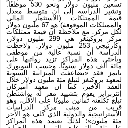
تسعين مليون دولار ونحو 530 موظفًا.
وتشير الدراسة إلى أن متوسط معدل
قيمة الممتلكات (الاستثمار المالي
والممتلكات الموقوفة) هو 67 مليون دولار
لكل مركز. مع ملاحظة أن قيمة ممتلكات
مركز بروكينغز هي 299 مليون دولار،
وكارنيجي 253 مليون دولار. ولاحظت
الدراسة أن نسبة عالية من موظفي
وباحثي هذه المراكز تزيد رواتبها على
مائة ألف دولار سنويًا. وحسب النيويورك
تايمز فقد «تضاعفت الميزانية السنوية
لمعهد بروكنغز لتبلغ مئة مليون دولار خلال
العقد الأخير، كما أن معهد أميركان
إنتربرايز يقوم بتشييد مقر له بواشنطن
تبلغ تكلفته ثمانين مليونًا على الأقل، وهو
قريب من مبنى مركز الدراسات
الاستراتيجية والدولية الذي كلف هو الآخر
مئة مليون»؛ لذلك تعتمد هذه المراكز
على تلقي التبرعات والتمويل من الجهات