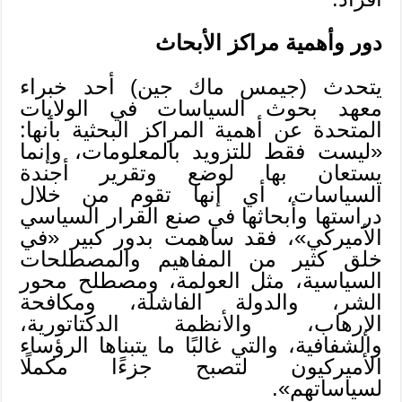
دور وأهمية مراكز الأبحاث
يتحدث (جيمس ماك جين) أحد خبراء
معهد بحوث السياسات في الولايات
المتحدة عن أهمية المراكز البحثية بأنها:
«ليست فقط للتزويد بالمعلومات، وإنما
يستعان بها لوضع وتقرير أجندة
السياسات، أي إنها تقوم من خلال
دراستها وأبحاثها في صنع القرار السياسي
الأميركي»، فقد ساهمت بدور كبير «في
خلق كثير من المفاهيم والمصطلحات
السياسية، مثل العولمة، ومصطلح محور
الشر، والدولة الفاشلة، ومكافحة
الإرهاب، والأنظمة الدكتاتورية،
والشفافية، والتي غالبًا ما يتبناها الرؤساء
الأميركيون لتصبح جزءًا مكملًا
لسياساتهم».