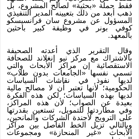
فقط حملة «بحثية» لصالح المشروع، بل
ذهب أبعد من ذلك بتعيينه المدير التنفيذي
المسؤول عن مشروع سان فرانسيسكو
كوفي بونر في وظيفة كبير باحثين
بالمعهد.
وقال التقرير الذي أعدته الصحيفة
بالاشتراك مع مركز نيو إنغلاند للصحافة
الاستقصائية إن مراكز الأبحاث والتي
تسمي نفسها «الجامعات بدون طلاب»
لديها نفوذ في نقاشات السياسات
الحكومية؛ لأنها تعتبر أن لا مصالح مالية
لديها بهذه السياسات؛ لكن هذه الفكرة
بعيدة عن الصواب؛ لأن هذه المراكز،
وفي مطاردتها للتمويل، تستعين بقدرتها
على الترويج لأجندة الشركات والمانحين،
وبالتالي تزيل الخط الفاصل بين مراكز
الأبحاث «غير المنحازة» ومجموعات