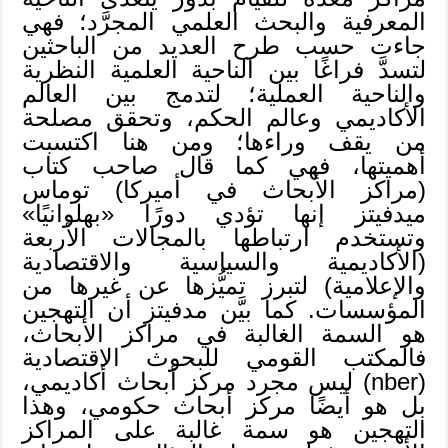
المعرفية والبحث العلمي المجرَّد؛ فهي
جاءت حسب طرح العديد من الباحثين
لتسدَّ فراغًا بين الناحية العلمية النظرية
والناحية العملية؛ لتدمج بين العالم
الأكاديمي وعالم الحكم، وتحقق مصلحة
من يقف وراءها؛ ومن هنا اكتسبت
أهميتها، فهي كما قال صاحب كتاب
(مراكز الأبحاث في أميركا) توماس
ميدفيتز إنها تؤدي دورًا «بهلوانيًا»
وتستخدم ارتباطها بالمجالات الأربعة
(الأكاديمية والسياسية والاقتصادية
والإعلامية) لتبرز تميُّزها عن غيرها من
المؤسسات. كما بيَّن مدفيتز أن التهجين
هو السمة الغالبة في مراكز الأبحاث،
فالمكتب القومي للبحوث الاقتصادية
(nber) ليس مجرد مركز أبحاث أكاديمي،
بل هو أيضًا مركز أبحاث حكومي، وهذا
التهجين هو سمة غالبة على المراكز