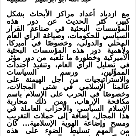
مع ازدياد أعداد مراكز الأبحاث بشكل
كبير، كثر الحديث عن دور هذه
المؤسسات البحثية في صناعة القرار
السياسي للحكومات، وصياغة الرأي العام
المحلي والدولي، وخصوصًا في أميركا.
ولأهمية دور هذه المؤسسات البحثية
الأميركية وخطورة ما تلعبه من دور مؤثر
في تضليل الرأي العام، وتنفيذ أجندات
المموِّلين، ورسم السياسات
والاستراتيجيات من أجل الهيمنة على
عالمنا الإسلامي في شتى المجالات،
وخصوصًا في الحرب على الإسلام باسم
مكافحة الإرهاب، ومن ذلك محاربة
الإسلام السياسي والأحزاب العاملة في
هذا المجال، إضافة إلى حملات التغريب
ومسح وإضاعة الهوية الإسلامية… كان
من المهم تسليط الضوء على هذه