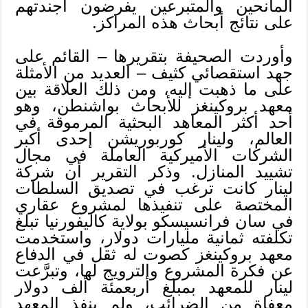
المانحين والمتبرعين يفرضون أجندتهم
على نتائج أبحاث هذه المراكز.
وأوردت الصحيفة بتقريرها – القائم على
جهد استقصائي كثيف – العديد من الأمثلة
على ما ذهبت إليه، ومن ذلك العلاقة بين
معهد بروكينغز للأبحاث بواشنطن، وهو
أحد أكثر المعاهد البحثية المرموقة في
العالم، ولينار كوربوريشن إحدى أكبر
الشركات الأميركية العاملة في مجال
تشييد المنازل. وذكر التقرير أن شركة
لينار كانت ترغب في تصديق السلطات
المختصة على تنفيذها لمشروع عقاري
في سان فرانسيسكو بولاية كاليفورنيا تبلغ
تكلفته ثمانية مليارات دولار، واستخدمت
معهد بروكينغز كصوت له ثقل في الدفاع
عن فكرة المشروع والترويج لها، وتبرَّعت
لينار للمعهد بمبلغ أربعمئة ألف دولار
معفاة من الضرائب، ولم ينفذ المعهد