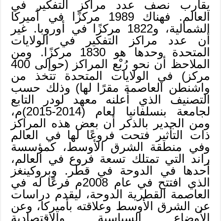
يقارب نصف عدد مراكز التفكير في
العالم. فهناك 1989 مركزًا في أميركا
الشمالية، و1822 مركزًا في أوروبا. غير
أن عدد مراكز التفكير في الولايات
المتحدة وحدها هو 1830 مركزًا. ومن
الملاحظ أن نحو رُبْع المراكز (حوإلى 400
مركز) في الولايات المتحدة تتخذ من
واشنطن العاصمة مقرًا لها) وذلك حسب
التصنيف الذي أعلنه معهد لودر التابع
لجامعة بنسلفانيا لعام (2014-2015)م،
ومن الجدير بالذكر أن بعض هذه المراكز
ذات التأثير فتحت فروعًا لها في العالم
وفي منطقة الشرق الأوسط، كمؤسسة
راند التي تمتلك تسعة فروع في العالم،
أحدها في الدوحة في قطر. وبروكينغز
الذي افتتح في عام 2008م فرعًا له في
العاصمة القطرية الدوحة، ليقدم دراسات
عن الشرق الأوسط وعلاقته بأميركا، وعن
الأوضاع السياسية والاقتصادية