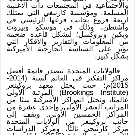
والاجتماعية في المجتمعات ذات الأغلبية
المسلمة. ومؤسسة كارنيغي التي تمتلك
أربعة فروع بجانب فرعها الرئيسي في
واشنطن، وذلك في موسكو وبيروت
وبكين وبروكسل؛ لتشكل قاعدة ضخمة
من المعلومات والتقارير والأفكار التي
تؤثر على السياسة الخارجية الأميركية
بشكل كبير.
فالولايات المتحدة تتصدر قائمة أفضل
مراكز التفكير في العالم لسنة (2014-
2015)م؛ حيث يحتل معهد بروكينغز
(Brookings Institute) المرتبة الأولى
عالميًا، وتحتل المراكز الأميركية ستًا من
المراتب العشر الأولى، وإحدى عشرة من
المراكز الخمسين الأولى. ويقف إلى
جانب بروكينغز من الولايات المتحدة
مركز كارنيجي ثالثًا، ومركز الدراسات