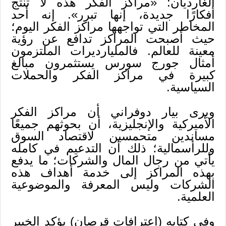
الغارديان: «مراكز الفكر هذه لا تنتج
أفكارًا جديدة، إنها تبرر». إنه أحد
المخاطر التي تواجهها مراكز الفكر اليوم؛
حيث أصبحت المراكز تدافع عن رؤية
معينة للعالم. فالمليارديرات الملتزمون
أمثال جورج سورس يستثمرون مبالغ
كبيرة في مراكز الفكر والحملات
السياسية.
ويرى بيار دوفراني أن مراكز الفكر
الأميركية والإنجليزية، أن بحوثهم جميعًا
مساندين متحمسين لاقتصاد السوق
وللرأسمالية؛ ذلك أن التدعيم في كامله
يأتي من رجال المال والشركات؛ ما يدفع
بهذه المراكز إلى خدمة أهداف هذه
الشركات وليس المعرفة والموضوعية
العلمية.
وفي كتابه (اعترافات قرصان) يؤكد الخبير