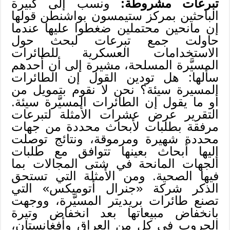
تبرعات مشروطة:
ونسب إلى كبيرة
الباحثين بمركز ستيمسون بواشنطن قولها
إن مانحين محتملين ضغطوا عليها عندما
حاولت جمع تبرعات لبحث حول
الاستخدامات العسكرية للطائرات
المسيَّرة المسلحة، مشيرة إلى أن أحدهم
سألها: هل تودين القول إن الطائرات
المسيرة سيئة؟ نحن لا نقوم بتمويل من
أو ما يقول إن الطائرات المسيَّرة سيئة.
التقرير عرض عشرات الأمثلة لتبرعات
مرفقة بطلبات لأبحاث محددة من جهات
محددة شهيرة ومرموقة، ونتائج توصلت
إليها أبحاث بعينها تتوافق مع طلبات
الجهات المانحة في شتى المجالات بما
فيها الصحية. ومن الأمثلة التي تستحق
الذكر شركة «جنرال أتوميكس» التي
تصنع طائرات بريديتر المسيَّرة، ووجهت
بانخفاض مبيعاتها بعد انخفاض وتيرة
الحروب في كل من العراق وأفغانستان،