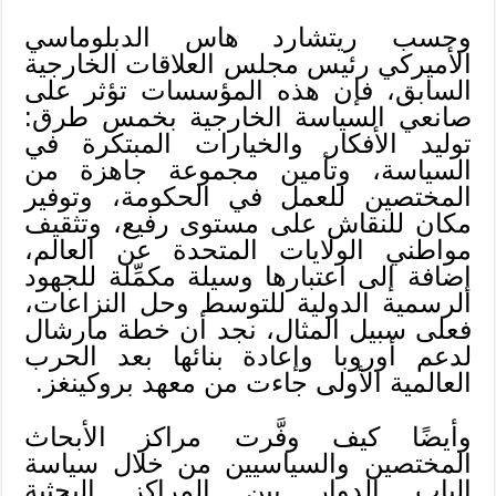
وحسب ريتشارد هاس الدبلوماسي
الأميركي رئيس مجلس العلاقات الخارجية
السابق، فإن هذه المؤسسات تؤثر على
صانعي السياسة الخارجية بخمس طرق:
توليد الأفكار والخيارات المبتكرة في
السياسة، وتأمين مجموعة جاهزة من
المختصين للعمل في الحكومة، وتوفير
مكان للنقاش على مستوى رفيع، وتثقيف
مواطني الولايات المتحدة عن العالم،
إضافة إلى اعتبارها وسيلة مكمِّلة للجهود
الرسمية الدولية للتوسط وحل النزاعات،
فعلى سبيل المثال، نجد أن خطة مارشال
لدعم أوروبا وإعادة بنائها بعد الحرب
العالمية الأولى جاءت من معهد بروكينغز.
وأيضًا كيف وفَّرت مراكز الأبحاث
المختصين والسياسيين من خلال سياسة
الباب الدوار بين المراكز البحثية