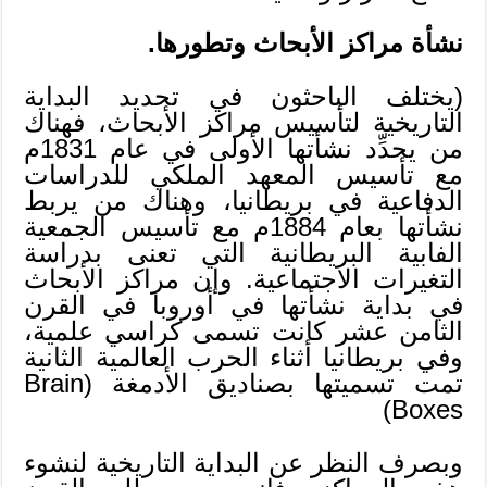
نشأة مراكز الأبحاث وتطورها.
(يختلف الباحثون في تحديد البداية
التاريخية لتأسيس مراكز الأبحاث، فهناك
من يحدِّد نشأتها الأولى في عام 1831م
مع تأسيس المعهد الملكي للدراسات
الدفاعية في بريطانيا، وهناك من يربط
نشأتها بعام 1884م مع تأسيس الجمعية
الفابية البريطانية التي تعنى بدراسة
التغيرات الاجتماعية. وإن مراكز الأبحاث
في بداية نشأتها في أوروبا في القرن
الثامن عشر كانت تسمى كراسي علمية،
وفي بريطانيا أثناء الحرب العالمية الثانية
تمت تسميتها بصناديق الأدمغة (Brain
Boxes)
وبصرف النظر عن البداية التاريخية لنشوء