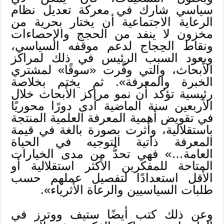
سياسي شارك في معركة تعديل نظام
الرعاية الاجتماعية أن يختار بحرية من
مخزون لا ينفد من الحجج والإحصاءات
ونقاط الحِجاج لدعم موقفه السياسي،
ويعود السبب الرئيس في ذلك لمراكز
الأبحاث، والتي وفَّرت «سوقًا» لمشتري
الخبرة والمعرفة». ثم يختم بخلاصة
رئيسية تؤكد أن نمو مراكز الأبحاث خلال
الأربعين سنة الماضية أدى دورًا محوريًا
في تقويض أهمية المعرفة العلمية المنتجة
باستقلالية، وأثرت بصورة بالغة في قيمة
المعرفة ذاتية التوجيه في الحياة
العامة…» فهي تحدُّ من مدى الخيارات
المتاحة للمفكرين الأكثر استقلالية أو
الأقل استعدادًا لتفصيل عملهم حسب
طلبات السياسيين والرعاة الأثرياء».
وعن ذلك كتب أيضًا ستيف ووترز في