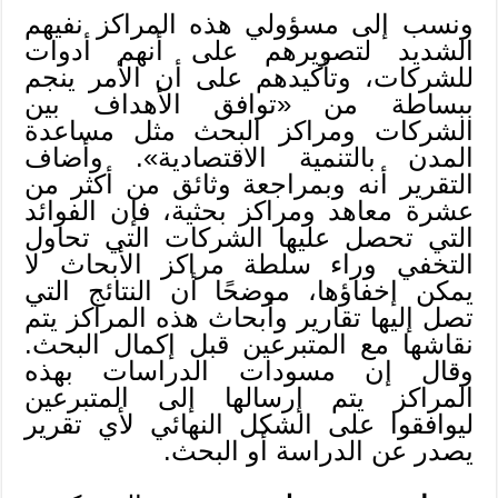
ونسب إلى مسؤولي هذه المراكز نفيهم
الشديد لتصويرهم على أنهم أدوات
للشركات، وتأكيدهم على أن الأمر ينجم
ببساطة من «توافق الأهداف بين
الشركات ومراكز البحث مثل مساعدة
المدن بالتنمية الاقتصادية». وأضاف
التقرير أنه وبمراجعة وثائق من أكثر من
عشرة معاهد ومراكز بحثية، فإن الفوائد
التي تحصل عليها الشركات التي تحاول
التخفي وراء سلطة مراكز الأبحاث لا
يمكن إخفاؤها، موضحًا أن النتائج التي
تصل إليها تقارير وأبحاث هذه المراكز يتم
نقاشها مع المتبرعين قبل إكمال البحث.
وقال إن مسودات الدراسات بهذه
المراكز يتم إرسالها إلى المتبرعين
ليوافقوا على الشكل النهائي لأي تقرير
يصدر عن الدراسة أو البحث.