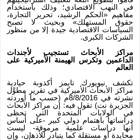
في النهب الاقتصادي؛ وذلك باستخدام
مفاهيم «الحكم الرشيد، تحرير التجارة،
حقوق المستهلك» وبحيث لا تصبح
السياسات الاقتصادية جيدة إلا من منظور
الشركات الكبرى.
مراكز الأبحاث تستجيب لأجندات
الداعمين وتكرس الهيمنة الأميركية على
العالم
تكشف نيويورك تايمز أكذوبة حيادية
مراكز الأبحاث الأميركية في تقرير مطوَّل
نشرته في 8/8/2016م (حسب ما أوردته
الجزيرة نت) تقول فيه: إن مراكز الأبحاث
في الولايات المتحدة التي تحظى
دراساتها باهتمام دولي كبير -على أساس
أنها دراسات علمية مرموقة- ليست
محايدة أو مستقلة كما يتبادر للأذهان، وإن