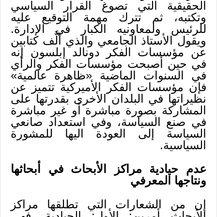
الحقيقية التي تصوغ القرار السياسي
وتكتبه، ثم تترك مهمة التوقيع عليه
للرئيس ولمعاونيه الكبار في الإدارة.
ويقول الأستاذ الجامعي والذي ألَّف كتابين
عن مؤسسات الفكر دونالد إبلسون إنه
في حين أصبحت مؤسسات الفكر والرأي
في السنوات الماضية «ظاهرة عالمية»
فإن مؤسسات الفكر الأميركية تتميز عن
نظيراتها في البلدان الأخرى بقدرتها على
المشاركة بصورة مباشرة أو غير مباشرة
في صنع السياسة، وفي استعداد صانعي
السياسة إلى العودة اليها للمشورة
السياسية.
عدم حيادية مراكز الأبحاث في أبحاثها
ونتاجها المعرفي
إن من الشعارات التي تطلقها مراكز
الأبحاث أمرين: الأول: الحيادية، فهي