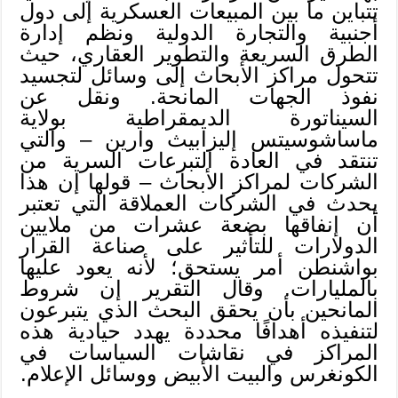
تتباين ما بين المبيعات العسكرية إلى دول
أجنبية والتجارة الدولية ونظم إدارة
الطرق السريعة والتطوير العقاري، حيث
تتحول مراكز الأبحاث إلى وسائل لتجسيد
نفوذ الجهات المانحة. ونقل عن
السيناتورة الديمقراطية بولاية
ماساشوسيتس إليزابيث وارين – والتي
تنتقد في العادة التبرعات السرية من
الشركات لمراكز الأبحاث – قولها إن هذا
يحدث في الشركات العملاقة التي تعتبر
أن إنفاقها بضعة عشرات من ملايين
الدولارات للتأثير على صناعة القرار
بواشنطن أمر يستحق؛ لأنه يعود عليها
بالمليارات. وقال التقرير إن شروط
المانحين بأن يحقق البحث الذي يتبرعون
لتنفيذه أهدافًا محددة يهدد حيادية هذه
المراكز في نقاشات السياسات في
الكونغرس والبيت الأبيض ووسائل الإعلام.