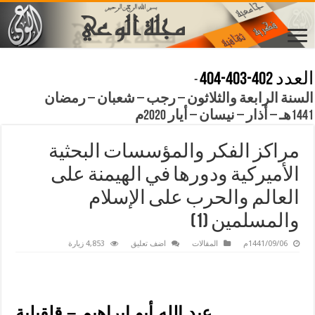
العدد 402-403-404
-
السنة الرابعة والثلاثون – رجب – شعبان – رمضان
1441هـ – أذار – نيسان – أيار 2020م
مراكز الفكر والمؤسسات البحثية
الأميركية ودورها في الهيمنة على
العالم والحرب على الإسلام
والمسلمين (1)
1441/09/06م
المقالات
اضف تعليق
4,853 زيارة
عبد الله أبو ابراهيم – قلقيلية