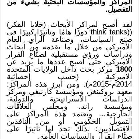
المراكز والمؤسسات البحثية بشيء من
التفصيل.
لقد أصبح لمراكز الأبحاث (خلايا الفكر)
((think tanks دورًا هامًا وتأثيرًا كبيرًا في
صنع السياسات، وصناعة الرأي العام
الأميركي من خلال ما تقدمه من أبحاث
ودراسات ورؤى مستقبلية لصنَّاع القرار
الأميركي حتى أصبح عددها ما يزيد عن
1800
مركز بحث داخل الولايات المتحدة
الأميركية (حسب إحصائية
2014م-2015م). ومن أبرز هذه المراكز:
معهد بروكينغز، ومؤسسة كارنيغي ومركز
الدراسات الاستراتيجية والدولية،
ومؤسسة راند، ومجلس العلاقات
الخارجية… وتعتمد هذه المراكز على
التمويل الحكومي أو من النافذين
الاقتصاديين؛ لذلك تجد لها تأثيرًا على
صنَّاع القرار والسياسات العامة.