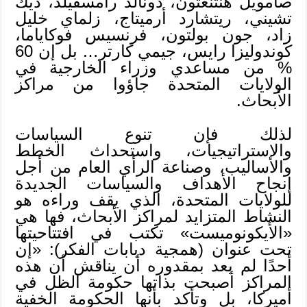
صامويل هنتنغتون، دونالد رامسفيلد، ديك
تشيني، ريتشارد أرميتاج، زلماي خليل
زاد، جون بولتون، فرنسيس فوكاياما،
كوندوليزا رايس، جيمي كارتر… بل إن 60
% من مساعدي وزراء الخارجية في
الولايات المتحدة جاؤوا من مراكز
الأبحاث.
لذلك فإن تنوع السياسات
والاستراتيجيات، واستحداث الخطط
والأساليب، وصناعة الرأي العام من أجل
إنجاح الأهداف والسياسات الجديدة
للولايات المتحدة، الذي يقف وراءه هو
النشاط المتزايد لمراكز الأبحاث، فها هي
«الأيكونوميست» تكتب في افتتاحيتها
تحت عنوان (همجية دبابات الفكر): «إن
أحدًا لم يعد بمقدوره أن يناقش أن هذه
المراكز أصبحت بذاتها حكومة الظل في
أميركا، بل وتأكد بأنها الحكومة الخفية