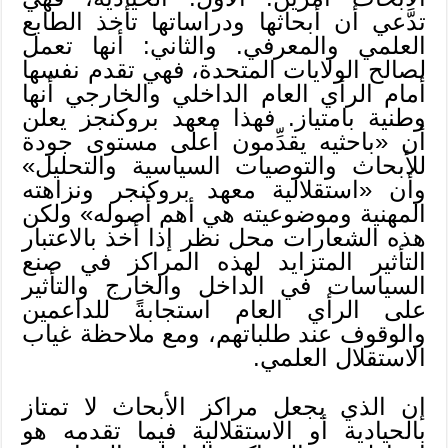
تدَّعي أن أبحاثها ودراساتها تأخذ الطابع
العلمي والمعرفي. والثاني: أنها تعمل
لصالح الولايات المتحدة، فهي تقدم نفسها
أمام الرأي العام الداخلي والخارجي أنها
وطنية بامتياز. فهذا معهد بروكنجز يعلن
أن «باحثيه يقدِّمون أعلى مستوى جودة
للأبحاث والتوصيات السياسية والتحليل»
وأن «استقلالية معهد بروكنجر ونزاهته
المهنية وموضوعيته هي أهم أصوله» ولكن
هذه الشعارات محل نظر إذا أخذ بالاعتبار
التأثير المتزايد لهذه المراكز في صنع
السياسات في الداخل والخارج والتأثير
على الرأي العام استجابةً للداعمين
والوقوف عند طلباتهم، ومع ملاحظة غياب
الاستقلال العلمي.
إن الذي يجعل مراكز الأبحاث لا تمتاز
بالحيادية أو الاستقلالية فيما تقدمه هو