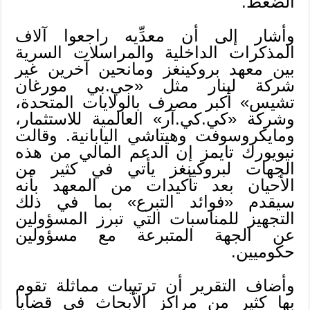
الضغط.
وأشار إلى أن معدِّيه راجعوا آلاف
المذكرات الداخلية والمراسلات السرية
بين معهد بروكينغز ومانحين آخرين غير
شركة لينار مثل «جي.بي مورغان
تشيس» أكبر مصرف بالولايات المتحدة،
وشركة «كي.كي.آر» العالمية للاستثمار،
ومايكروسوفت وهيتاشي اليابانية. وقالت
نيويورك تايمز إن الدعم المالي من هذه
الجهات لبروكينغز يأتي في كثير من
الأحيان بعد تأكيدات من المعهد بأنه
سيقدم «فوائد التبرع» بما في ذلك
التجهيز للمناسبات التي تبرز المسؤولين
عن الجهة المتبرعة مع مسؤولين
حكوميين.
وأضاف التقرير أن ترتيبات مماثلة تقوم
بها كثير من مراكز الأبحاث في قضايا