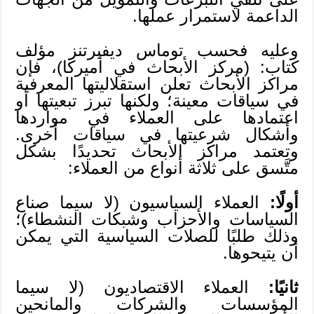
الداعمة لاستمرار عملها.
وعليه فحسب توماس ديفيرتنز مؤلف
كتاب: (مركز الأبحاث في أميركا)، فإن
مراكز الأبحاث تعلن استقلاليتها المعرفية
في سياقات معينة؛ ولكنها تبرز تبعيتها أو
اعتمادها على العملاء في مواردها
وأشكال شرعيتها في سياقات أخرى.
وتعتمد مراكز الأبحاث تحديدًا بشكل
متَّسق على ثلاثة أنواع من العملاء:
أولًا:
العملاء السياسيون (لا سيما صناع
السياسات والأحزاب وشبكات النشطاء)؛
وذلك طلبًا للصلات السياسية التي يمكن
أن يتيحوها.
ثانيًا:
العملاء الاقتصاديون (لا سيما
المؤسسات والشركات والمانحين