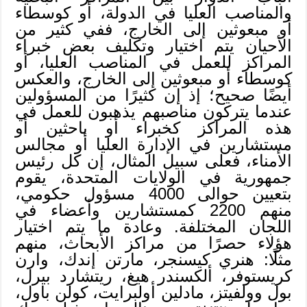
والمناصب العليا في الدولة، أو كوسطاء
أو مبعوثين إلى الخارج، ففي كثير من
الأحيان يتم اختيار وتكليف بعض خبراء
المراكز للعمل في المناصب العليا، أو
كوسطاء أو مبعوثين إلى الخارج، والعكس
أيضًا صحيح؛ إذ إن كثيرًا من المسؤولين
عندما يتركون مناصبهم يذهبون للعمل في
هذه المراكز كخبراء أو باحثين أو
مستشارين في الإدارة العليا أو مجالس
الأمناء، فعلى سبيل المثال، إن كل رئيس
جمهورية في الولايات المتحدة، يقوم
بتعيين حوالى 4000 مسؤول حكومي،
منهم 2200 كمستشارين وأعضاء في
اللجان المختلفة. وعادة ما يتم اختيار
هؤلاء حصرًا من مراكز الأبحاث، منهم
مثلًا: هنري كيسنجر، مارتن إندك، وارن
كريستوفر، ألكسندر هيغ، ريتشارد بيرل،
بول وولفيتز، مادلين أولبرايت، كولن باول،