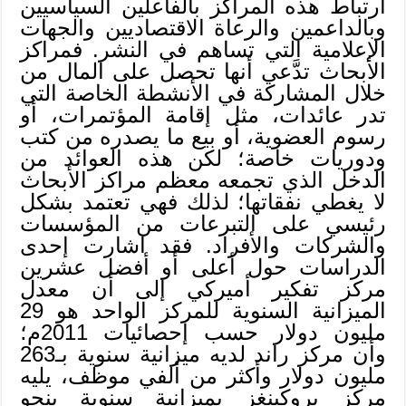
ارتباط هذه المراكز بالفاعلين السياسيين
وبالداعمين والرعاة الاقتصاديين والجهات
الإعلامية التي تساهم في النشر. فمراكز
الأبحاث تدَّعي أنها تحصل على المال من
خلال المشاركة في الأنشطة الخاصة التي
تدر عائدات، مثل إقامة المؤتمرات، أو
رسوم العضوية، أو بيع ما يصدره من كتب
ودوريات خاصة؛ لكن هذه العوائد من
الدخل الذي تجمعه معظم مراكز الأبحاث
لا يغطي نفقاتها؛ لذلك فهي تعتمد بشكل
رئيسي على التبرعات من المؤسسات
والشركات والأفراد. فقد اشارت إحدى
الدراسات حول أعلى أو أفضل عشرين
مركز تفكير أميركي إلى أن معدل
الميزانية السنوية للمركز الواحد هو 29
مليون دولار حسب إحصائيات 2011م؛
وأن مركز راند لديه ميزانية سنوية بـ263
مليون دولار وأكثر من ألفي موظف، يليه
مركز بروكينغز بميزانية سنوية بنحو