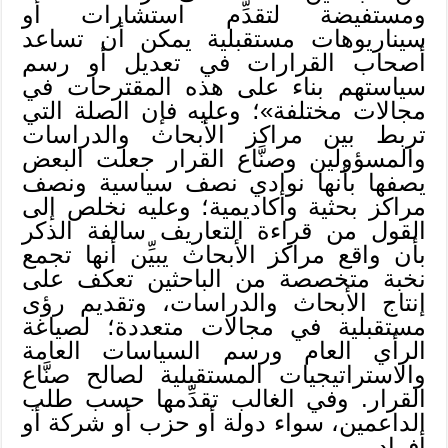
ومستفيضة لتقدِّم استشارات أو
سيناريوهات مستقبلية يمكن أن تساعد
أصحاب القرارات في تعديل أو رسم
سياستهم بناء على هذه المقترحات في
مجالات مختلفة»؛ وعليه فإن الصلة التي
تربط بين مراكز الأبحاث والدراسات
والمسؤولين وصنَّاع القرار جعلت البعض
يصفها بأنها نوادي نصف سياسية ونصف
مراكز بحثية وأكاديمية؛ وعليه نخلص إلى
القول من قراءة التعاريف سالفة الذكر
بأن واقع مراكز الأبحاث يبيِّن أنها تجمع
نخبة متخصصة من الباحثين تعكف على
إنتاج الأبحاث والدراسات، وتقديم رؤى
مستقبلية في مجالات متعددة؛ لصياغة
الرأي العام ورسم السياسات العامة
والاستراتيجيات المستقبلية لصالح صنَّاع
القرار. وفي الغالب تقدِّمها حسب طلب
الداعمين، سواء دولة أو حزب أو شركة أو
أفراد.