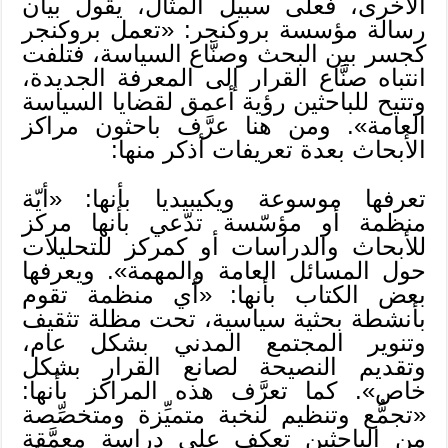
الأخرى، فعلى سبيل المثال، يقول بيان
رسالة مؤسسة بروكنجر: «تعمل بروكنجر
كجسر بين البحث وصنَّاع السياسة، فتلفت
انتباه صنَّاع القرار إلى المعرفة الجديدة،
وتتيح للباحثين رؤية أعمق لقضايا السياسة
العامة». ومن هنا عرَّف باحثون مراكز
الأبحاث بعدة تعريفات أذكر منها:
تعرفها موسوعة ويكيبيديا بأنها: «أيّة
منظمة أو مؤسّسة تدّعي بأنها مركز
للأبحاث والدراسات أو كمركز للتحليلات
حول المسائل العامة والمهمة». ويعرفها
بعض الكتاب بأنها: «أي منظمة تقوم
بأنشطة بحثية سياسية، تحت مظلة تثقيف
وتنوير المجتمع المدني بشكل عام،
وتقديم النصيحة لصانع القرار بشكل
خاص». كما تعرَّف هذه المراكز بأنها:
«تجمُّع وتنظيم لنخبة متميِّزة ومتخصِّصة
من الباحثين تعكف على دراسة معمَّقة