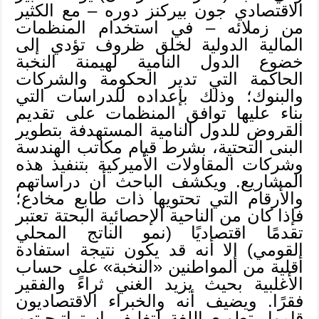
الاقتصادي جون بيركنز دوره – مع الكثير
من زملائه – في استخدام المنظمات
المالية الدولية لخلق ظروف تؤدي إلى
خضوع الدول النامية لهيمنة النخبة
الحاكمة التي تدير الحكومة والشركات
والبنوك؛ وذلك بإعداده للدراسات التي
بناء عليها توافق المنظمات على تقديم
القروض للدول النامية المستهدفة بتطوير
البنى التحتية، بشرط قيام مكاتب الهندسة
وشركات المقاولات الأميركية بتنفيذ هذه
المشاريع. ويكشف الباحث أن دراساتهم
والأرقام التي تحتويها ذات طابع مخادع؛
فإذا كان من الناحية الإحصائية البحتة تعتبر
تقدمًا اقتصاديًا (نمو الناتج المحلي
القومي) إلا أنه قد يكون نتيجة استفادة
أقلية من المواطنين «النخبة» على حساب
الأغلبية بحيث يزيد الغني ثراءً والفقير
فقرًا. ويضيف أنه والخبراء الاقتصاديون
قاموا بتطويع اللغة لتغليف استراتيجيتهم