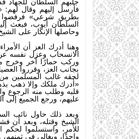
جلبهم السلطان للجهاد قد
فأرسل إليهم وقال لهم: «
بطريق شرعي» فرفضوا واست
السلطان أيوب، فبعث إلي
وحاصلها الإنكار على الشيخ 
وهنا أدرك العز أن الأمرا
الانسحاب وعزل نفسه عن ا
وركب حمارًا آخر وخرج م
بجانب العز، وقرروا العصيان
لحقه غالب المسلمين من ا
«أدرك ملكك وإلا ذهب بذه
قلبه وطلب منه الرجوع والع
عليهم، ورجع الجميع إلى ال
وبعد ذلك حاول نائب السل
الشيخ وقتله، وبعد أن فش
للأمر، واستسلموا لحكم الش
واحدًا، ويغالي في ثمنهم،