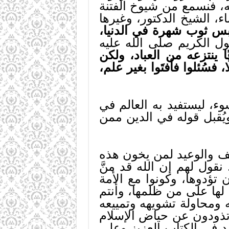
ه، فنسمع من شيوخ الفتنة
ء، الشيخ الدكتور، وغيرها
س ثوب شهرة في الدنيا،
ول الكريم صلى الله عليه
ا ينتزعه من العباد، ولكن
 فسُئلوا فأفتَوا بغير علم،
وء، ليستفيد به العالم في
ُقبل قوله في الدين ممن
تخويف والوعيد لمن يخون هذه
 نقول لهم إن الله قد منَّ
تؤدوها، وكونوا مع الأمة
 لها على من ظلمها، وأنتم
 ومحاولة تشويهه وتمييعه
 تذودون عن حياض الإسلام
د في الكتاب العزيز وعلى