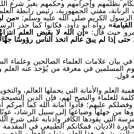
حكام بظلمهم وإجرامهم وحكمهم بغير شرع الل
الرنانة، مفتي الجمهورية، رئيس رابطة العلما
 الرسول الكريم صلى الله عليه وسلم:
«من لب
القيامة»
رواه أبو داود. فكانوا كما حذر الرس
مرو حيث قال:
«إن الله لا يقبض العلم انتزاعً
ى إذا لم يبقَ عالم اتخذ الناس رؤوسًا جهَّالًا،
في بيان علامات العلماء الصالحين وعلماء الس
م المسلمين في معرفة من يُؤخذ عنه العلم وي
ه قول.
ا أهمية العلم والأمانة التي يحملها العالم، وال
 كلمة للعلماء والنصح لهم، فإن الدين النصيحة.
فضلكم عليهم؛ فأدوا أمانة الله كما أمركم أن 
ذوها من جهلها وضياعها إلى سبيل الرشاد، عونًا
رسة التي يقودها الكافر وأذنابه على شرع الله
اورة الأديان، فمكانكم الطبيعي في المقدمة
نالون شرف هذا العلم وثوابه العظيم الذي ور