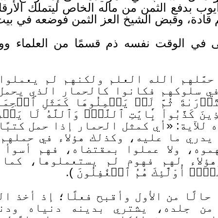
يوب بدفع الثمن من ماله الخاص ليتملك الأرقاءَ 
م قادة، وقبض الشيخ العز الثمن فوضعه في بي
الى في الوقت نفسه ذم قسمًا من العلماء
 حمَّلهم الله العلم ولكنهم لم يعملوا
ي سلوكهم فكانوا كالحمار الذي يحمل 
ٱلتَّوۡرَىٰةَ ثُمَّ لَمۡ يَحۡمِلُوهَا كَمَثَلِ ٱلۡح
نَ كَذَّبُواْ بِ‍َٔايَٰتِ ٱللَّهِۚ وَٱللَّهُ لَا يَه
للآية: «أي كمثل الحمار إذا حمل كتبًا
ا يدري ما عليه، وكذلك هؤلاء في حمله
موه، ولا عملوا بمقتضاه، فهم أسوأ ح
لاء لهم فهوم لم يستعملوها، كما قال ت
ُۚ أُوْلَٰٓئِكَ هُمُ ٱلۡغَٰفِلُونَ ).
 حالًا من الأول وأقبح فعلًا؛ إذ أخذ ا
من جلده، يشتري بدينه دنياه ودن