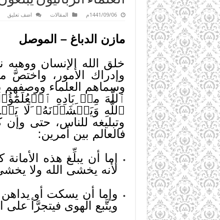
1441/09/06م
المقالات
اضف تعليق
مازن الدباغ – الموصل
خلق الله الإنسان ووهبه نع
وإدراك الأمور، واختصَّ م
وسماهم العلماء ووصفهم بأنه
ٱللَّهِ وَيَخۡشَوۡنَهُۥ َلَا 
وتبليغه للناس، حتى وإن 
فالعالم بين أمرين:
إما أن يبلِّغ هذه الأمانة
لأنه يخشى الله ولا يخشى
وإما أن يسكت أو يداهن 
ويتَّبع الهوى فيتجرَّأ على ا