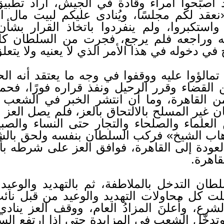
 أصبحوا أمراء وقادة في الجيش، أراد تطب
نعقد لكم مجلسًا، ويُنادى عليكم لبيت مال
كبروا، ولم ينفردوا باتخاذ القرار بشأن 
ه وراجعه فلم يرجع، فجرت من السلطان كلمة
في دخوله في هذا الأمر الذي لا يعنيه ولا يتعلق
ء تمالؤوا عليه ووقفوا في وجه ما يعتقد أنه ا
لقضاء وقرر الرحيل ونفذ قراره فورًا، فحم
ن القاهرة، وما أن انتشر الخبر في الشعب 
 غير المسلح بالالتحاق بالعز، فلم يصل العز خا
لعلماء والصلحاء والتجار حتى النساء والصبي
اب الشيخ» فركب السلطان بنفسه ولحق بالشيخ
ودة إلى القاهرة، فوافق العز على شرطه بأن يت
قاهرة.
طان التدخل بالملاطفة، ثم بالتهديد والوعيد
لت كل محاولات التهديد والوعيد من قبل نائب
رع، وأُعلنَ المزادُ العام، ووقف العز ينادي
 وتدخّل الشعب في المزايدة حتى إذا ارتفع ال