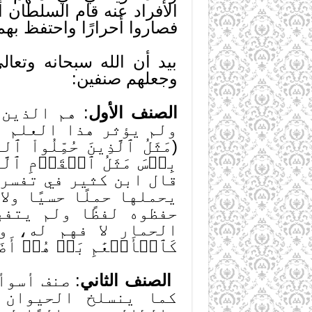
الأفراد عنه قام السلطان أ
فصاروا أحرارًا واحتفظ به
بيد أن الله سبحانه وتع
وجعلهم صنفين:
الصنف الأول
: هم الذين
ولم يؤثر هذا العلم ف
(مَثَلُ ٱلَّذِينَ حُمِّلُواْ 
بِئۡسَ مَثَلُ ٱلۡقَوۡمِ ٱلَّذِي
قال ابن كثير في تفسره 
يحملها حملًا حسيًا ول
حفظوه لفظًا ولم يتفه
الحمار لا فهم له، وهؤ
كَٱلۡأَنۡعَٰمِ بَلۡ هُمۡ أَضَلّ
الصنف الثاني
: صنف أسوأ
كما ينسلخ الحيوان 