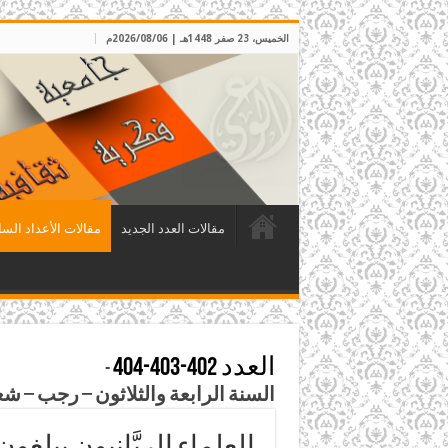
الخميس، 23 صفر 1448هـ | 2026/08/06م
مقالات العدد الجديد
مقالات الأعداد السا
العدد 402-403-404
-
السنة الرابعة والثلاثون – رجب – شعبان – رمضان 1441هـ – أذ
العلماء الربَّانيون يبلغ