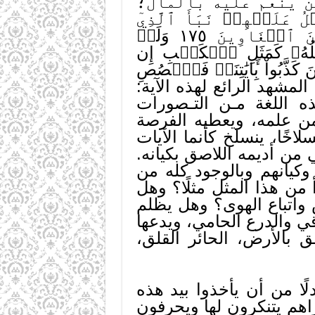
ن ينعم عليه بالمال؛
يۡهِمۡ نَبَأَ ٱلَّذِيٓ
ءَاتَيۡنَٰهُ ءَايَٰتِنَا فَٱنسَلَخَ مِنۡهَا فَأَتۡبَعَهُ ٱلشَّيۡطَٰنُ فَكَانَ مِنَ ٱلۡغَاوِينَ ١٧٥ وَلَوۡ
مَثَلُهُۥ كَمَثَلِ ٱلۡكَلۡبِ إِن
َبُواْ بِ‍َٔايَٰتِنَاۚ فَٱقۡصُصِ
المشهد الرائع لهذه الآية:
ه اللغة مـن التـصورات
 من علمه، ويعطيه الفرصة
اخًا، ينسلخ كأنما الآيات
من أديمه اللاصق بكيانه.
كيانهم وبالوجود كله من
من هذا المثل مثلًا؟ وهل
 واتباع الهوى؟ وهل يظلم
قي والدرع الحامي، ويدعها
ق بالأرض، الحائر القلق،
لًا من أن يأخذوا بيد هذه
راهم يتنكرون لها ويحرفون