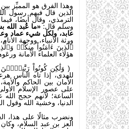
وهذا الفرق هو المميِّز بي
الذين قال فيهم رسول الل
الترمذي، وقال أيضًا، فيم
وسلم قال:
«ما عُبد الله
عابد، ولكل شيء عماد وعما
ورثة الأنبياء، ووجهة الأنام،
هؤلاء العلماء الأمانة ورعَوه
للهدى، إذا تاه الناس هر
الأمان بين الحاكم والأم
على عصور الإسلام الأولى
الساعة؛ لأنهم حجج الله 
الدنيا، وخشية الله وقول ا
ونضرب مثالًا على هذا، ال
العز بن عبد السلام، وكان