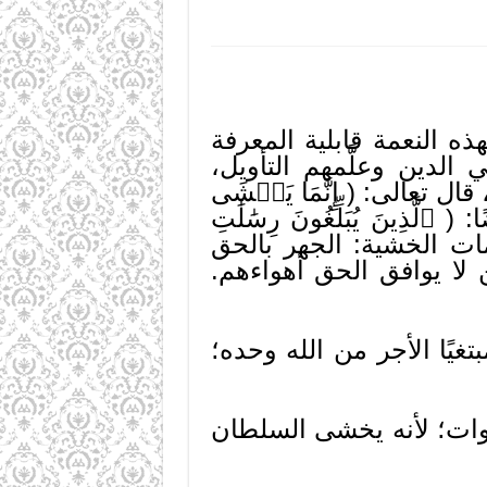
ذه النعمة قابلية المعرفة
الدين وعلَّمهم التأويل،
تعالى: ( إِنَّمَا يَخۡشَى
َزِيزٌ غَفُورٌ ٢٨[ [فاطر]، وقال أيضًا: ( ٱلَّذِينَ يُبَلِّغُونَ رِسَٰلَٰتِ
ن علامات الخشية: الجهر بالحق
لا يوافق الحق أهواءهم.
تغيًا الأجر من الله وحده؛
وات؛ لأنه يخشى السلطان