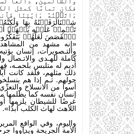
والظالمين، دالعًا لس
فكان تمامًا كمثل الكلب 
شِئۡنَالَرَفَعۡنَٰهُ بِهَا وَلَٰك
تَحۡمِلۡ عَلَيۡهِ يَلۡهَثۡ أَوۡ ت
ٱلۡقَصَصَ لَعَلَّهُمۡ يَتَ
«إنه مشهد من المشاهد ا
والتـصويرات، إنسان يؤتيه
كاملة للهـدى والاتـصال وا
أديم له متلبس بلحمـه، فه
ذلك مثلهم، فلقد كانت آي
حولهم. ثـم إذا هم ينسلخو
أسوأ من الانسلاخ والتعرّ
إنسان نفسه كما يظلمها من 
غرضًا للشيطان يلزمها أو 
اللاهث لهاث الكلب أبدًا».
واليوم، وفي الواقع المرير
الأمة الجريحة ويداووا جرح