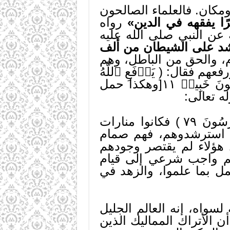
ومكان. فالعلماء الصالحون
رًا يفقهه في الدين»
رواه
 عن النبي صلى الله عليه
أشد على الشيطان من ألف
، والحق من الباطل، وهم
هم فقال: ( يَرۡفَعِ ٱللَّهُ
ٱلَّذِينَ ءَامَنُواْ مِنكُمۡ وَٱلَّذِينَ أُوتُواْ ٱلۡعِلۡمَ دَرَجَٰتٖۚ وَٱللَّهُ بِمَا تَعۡمَلُونَ خَبِيرٞ ١١[وهكذا حمل
له تعالى:
( وَلَٰكِن كُونُواْ رَبَّٰنِيِّ‍ۧنَ بِمَا كُنتُمۡ تُعَلِّمُونَ ٱلۡكِتَٰبَ وَبِمَا كُنتُمۡ تَدۡرُسُونَ ٧٩ ) فكانوا منارات
مر استرشدوهم، فهم صمام
 هؤلاء لم يقتصر وجودهم
دهم واجب شرعي إلى قيام
ل بما علموا، والزهد في
سواه، إنه العالم الجليل
 الأتراك المماليك الذين