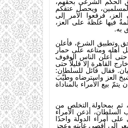
يق الحكم الشرعي بحقهم،
 المسلمين، ويحصل عتقكم
العز، فرفعوا الأمر إلى
ٌ فيها غلظة على العز،
 به.
لحق وتطبيق الشرع، فأعلن
ل أهله ومتاعه على حمار
حتى أعلن الناس الوقوف
رج القاهرة إلا قليلًا حتى
ان. فقال قائل للسلطان:
 العز واسترضاه وطيَّبَ
مّ بيع الأمراء بالمناداة
، ثم بمحاولة التخلص من
 السلطان، أذعن الأمراء
 على أمراء الدولة واحدًا
سعر إلى أقصى غايته وعجز