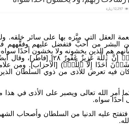
12,297 زيارة
مة العقل التي ميَّزه بها على سائر خلقه. وله
ن البشر من أحبَّ فتفضل عليهم وفقَّههم في 
م هم الذين يخشونه ولا يخشون أحدًا سواه، قال 
ٱللَّهَ مِنۡ ِبَادِهِ ٱلۡعُلَمَٰٓؤُاْۗ إِنَّ ٱللَّهَ ع
يَخۡشَوۡنَ أَحَدًا إِلَّا ٱللَّهَۗ) [الأحزاب]. وم
كان فيه تعرض للأذى من ذوي السلطان الذين 
 كما أمر الله تعالى ويصبر على الأذى في هذا مب
 أحدًا سواه.
فتفتح عليه الدنيا من السلطان وأصحاب الشه
لله.