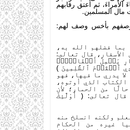
الأمراءَ، ثم أعتق رقابهم
ت مال المسلمين.
 ووصفهم بأخس وصف لهم:
 بما فضلهم الله به،
الأسفار، قال تعالى:
ِمَارِ يَحۡمِلُ أَسۡفَارَۢاۚ
ۡدِي ٱلۡقَوۡمَ ٱلظَّٰلِمِينَ )
 لا يدري ما فيها، فهو
م الكتاب الذي أوتوه،
الًا من الحمار؛ لأن
عالى: ( أُوْلَٰٓئِكَ
لعلم ولكنه انسلخ منه
يا غيره من الحكام