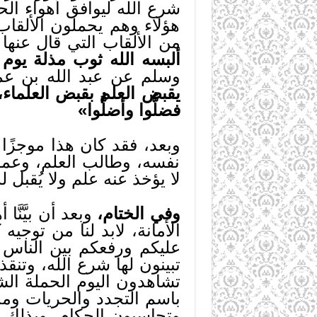
شرع الله ليوافق أهواء ال
هؤلاء وهم يحملون الألقاب 
من الألقاب التي قال عنها
ألبسه الله ثوب مذلة يوم 
وسلم عن عبد الله بن ع
يقبض العلم بقبض العلماء، حت
فضلُّوا وأضلُّوا»
وبعد، فقد كان هذا موجزًا 
نفسه، وطالب العلم، وعمو
لا يؤخذ عنه علم ولا يُقبل ل
وفي الختام،
وبعد أن بيَّنَّ
الأمانة، لابد لنا من توجيه
عليكم ورفعكم بين الناس و
تبينون لها شرع الله، وتنق
تشاهدون اليوم الحملة الش
باسم التجدد والحريات ومح
وتحاسبون الحكام، وبذلك ت