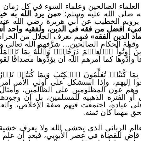
ن العلماء الصالحين وعلماء السوء في كل زمان 
ه صلى الله عليه وسلم:
«من يرد الله به خي
ا يرويه الخطيب عن أبي هريرة رضي الله عنه
 بشيء أفضل من فقه في الدين، ولفقيه واحد 
د الدين الفقه»
فبهم يعرف الحلال من الحرام
 وقبلة الحكام الصالحين… شرَّفهم الله تعالى ورفع
ا وأدَّوها كما أمرهم الله أن يؤدُّوها مصداقًا لقو
عوا إليهم، وإذا استشكل على أولي الأمر أ
ة، وهم عون المظلومين على الظالمين، وأمثال
 أو الفترة الذهبية للمسلمين، بل إن وجو
على عباده، اجتمعت فيهم صفة الإخلاص، والعم
لحق مهما كان ثمنه.
عالم الرباني الذي يخشى الله ولا يعرف خشية ل
 قاضٍ للقضاة في عصر الأيوبي، فبعد أن علم أن