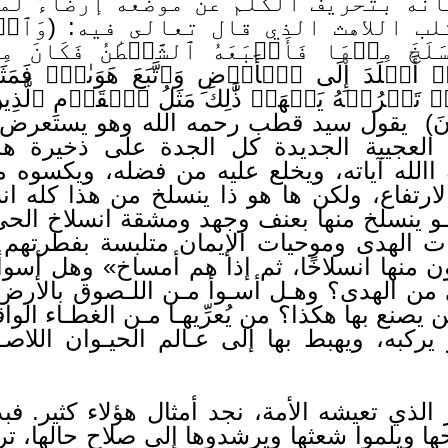
انه بتحريف الكلم عن موضعه إرضاءً لم
اللاهث الذي قال تعالى فيه: (وَٱتۡلُ عَلَ
ِنَّهُۥٓ أَخۡلَدَ إِلَى ٱلۡأَرۡضِ وَٱتَّبَعَ هَوَىٰهُۚ فَ
َتۡرُكۡهُ يَلۡهَثۚ ذَّٰلِكَ مَثَلُ ٱلۡقَوۡمِ ٱلَّذِينَ كَذّ
فَكَّرُونَ) يقول سيد قطب رحمه الله وهو يستعرض 
لعجيبة الجديدة كل الجدة على ذخيرة هذ
 االله آياته، ويخلع عليه من فضله، ويكسوه
لارتفاع، ولكن ها هو ذا ينسلخ من هذا كله انسل
ـو ينسلخ منها بعنف وجهد ومشقة انسلاخ الحي 
ات الهدى وموحيات الإيمان متلبسة بفطرتهم و
ن منها انسلاخًا، ثم إذا هم أمساخ» وهل أسوأ 
ِي من الهدى؟ وهـل أسـوأ مـن اللـصوق بالأرض
يصنع بها هكذا؟ من يُعرِّيهـا مـن الغطـاء الوا
يركبه، ويهبط بها إلى عـالم الحيـوان اللاصـ
 الذي تعيشه الأمة، نجد أمثال هؤلاء كثير. فبد
ها ويلموا شعثها ويرشدوها إلى صلاح حالها، ت