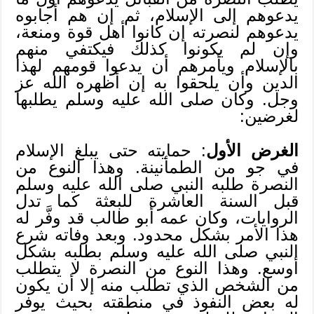
يدعوهم إلى الإسلام، ثم إن هم أجابوه
يدعوهم لنصرته إن كانوا أهل قوة ومنعة،
وإن لم يكونوا كذلك فيكتفي منهم
بالإسلام ويأمرهم أن يدعوا قومهم لهذا
الدين وأن يلحقوا به إن أظهره الله عز
وجل. وكان صلى الله عليه وسلم يطلبها
لغرضين:
الغرض
الأول
: حمايته حتى يبلغ الإسلام
في جو من الطمأنينة. وهذا النوع من
النصرة طلبه النبي صلى الله عليه وسلم
قبل السنة العاشرة للبعثة كما تدل
الروايات، وكان عمه أبو طالب قد وفَّر له
هذا الأمر بشكل محدود. وبعد وفاته شرع
النبي صلى الله عليه وسلم بطلبه بشكل
أوسع. وهذا النوع من النصرة لا يتطلب
من الشخص الذي تطلب منه إلا أن يكون
له بعض النفوذ في منطقته بحيث يوفر