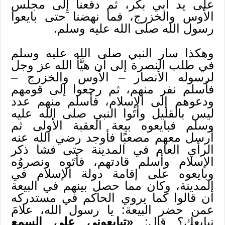
على يد أبي بكر، ثم دفعنا إِلى مجلس
الأوس والخزرج، فما نهضنا حتى بايعوا
رسول الله صلى الله عليه وسلم.
وهكذا سار النبي صلى الله عليه وسلم
في طلب النصرة إلى أن هيَّأ الله عز وجل
لرسوله الأنصار – الأوس والخزرج –
فأسلم نفر منهم، ثم رجعوا إلى قومهم
ودعوهم إلى الإسلام، فأسلم منهم عدد
ليس بالقليل وأتَوا النبي صلى الله عليه
وسلم فبايعوه بيعة العقبة الأولى ثم
أرسل معهم مصعبًا فأوجد رضي الله عنه
الرأي العام في المدينة حتى فشا ذكر
الإسلام وأسلم قادتهم، فأتَوه ونصروُه
وبايعوه على إقامة دولة الإسلام في
المدينة، وكان مما حصل بينهم في البيعة
أن قالوا كما يروي الحاكم في مستدركه
عمن حضر البيعة: يا رسول الله، علامَ
نبايعك؟ قال:
«تبايعوني على السمع