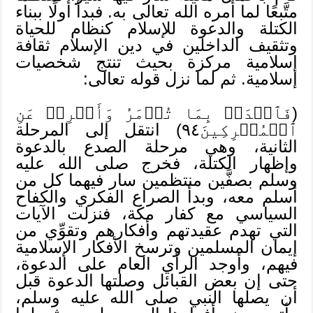
متَّبعًا لما أمره الله تعالى به. فبدأ أولًا ببناء
الكتلة والدعوة للإسلام كنظام للحياة
وتثقيف الداخلين في دين الإسلام ثقافة
إسلامية مركزة بحيث تنتج شخصيات
إسلامية. ثم لما نزل قوله تعالى:
(فَٱصۡدَعۡ بِمَا تُؤۡمَرُ وَأَعۡرِضۡ عَنِ
ٱلۡمُشۡرِكِينَ٩٤) انتقل إلى المرحلة
الثانية، وهي مرحلة الصدع بالدعوة
وإظهار الكتلة، فخرج صلى الله عليه
وسلم بصفَّين منتظمين سار فيهما كل من
أسلم معه، وبدأ الصراع الفكري والكفاح
السياسي مع كفار مكة، فنزلت الآيات
التي تهدم عقيدتهم وأفكارهم وتقوِّي من
إيمان المسلمين وترسخ الأفكار الإسلامية
فيهم، وأوجد الرأي العام على الدعوة،
حتى إن بعض القبائل وصلتها الدعوة قبل
أن يصلها النبي صلى الله عليه وسلم،