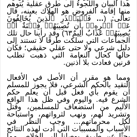
هذا البيان واللجوءُ إلى طرق عقلية يُتوهم
منها إقامة الفروض هو الهلاك بعينه، قال
تعالى: (
…
فَلۡيَحۡذَرِ ٱلَّذِينَ يُخَالِفُونَ
عَنۡ أَمۡرِهِۦٓ أَن تُصِيبَهُمۡ فِتۡنَةٌ أَوۡ
يُصِيبَهُمۡ عَذَابٌ أَلِيمٌ٦٣) وقد رأينا حال تلك
الجماعات التي سلكت طرقًا لا تستند إلى
دليل شرعي ولا حتى عقلي حقيقي؛ فكان
حالها كحال النعامة التي ذهبت تطلب
قرنين فعادت بلا أذنين.
ومما هو مقرر أن الأصل في الأفعال
التقيد بالحكم الشرعي، فلا يجوز للمسلم
أن يقوم بأي فعل قبل أن يعلم حكم
الشرع فيه. واليوم وفي ظل هذا الواقع
الأليم من استضعاف للمسلمين، وقتل
وتشريد لهم، ونهب لثرواتهم، واستباحة
لكل محرماتهم… وجب النظر في
الأسباب والمسببات التي أدت لهذه النتائج
بحثًا عن طريق يوصلنا إلى الخلاص مما