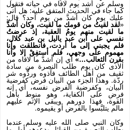
وسلم عن أشد يوم لاقاه في حياته فتقول
كما جاء في الحديث المتفق عليه: هل أتى
عليك يوم كان أشدَّ من يوم أحد؟ قال:
«
لقد لقيتُ من قومك ما لقيت، وكان أشدَّ
ما لقيت منهم يومُ العقبة، إذ عرضتُ
نفسي على ابن عبد ياليل بن عبد كلال،
فلم يجبني إلى ما أردت، فانطلقت وأنا
مهموم على وجهي، فلم أستفِقْ إلا وأنا
بقرن الثعالب…»
أي إن أشدَّ ما لاقاه من
الأذى كان يوم طلب النصرة من سادة
ثقيف من أهل الطائف فآذوه وردُّوه شر
ردّة. وهذا الجزء من البيان فرض كفرضية
البيان، وكفرضية الفرض نفسه، أي إنه
فرض على الكفاية، وهو منوط بأهل
القوة، فهذا دورهم ويبقى الإثم عليهم
مالم يتلبَّسوا بالفرض أو يقيموه.
وكان النبي صلى الله عليه وسلم عندما
يطلب النصرة من القبائل يدعوهم أول ما