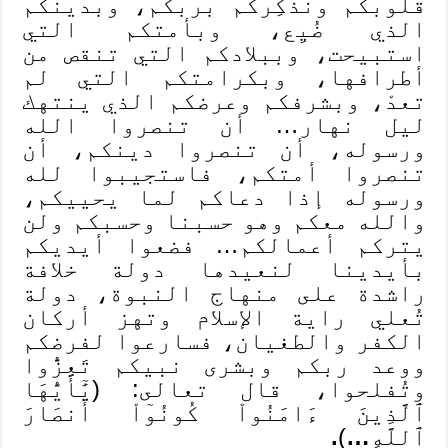
قلوبكم ونذكِّركم بربكم، وبدينكم
الذي ضُيِع، وبأمتكم التي
استبيحت، وببلادكم التي تنقص من
أطرافها، وبكرامتكم التي لم
تعدْ، وبشرفكم وعرضكم الذي ينتهك
ليل نهار… أن تنصروا الله
ورسوله، أن تنصروا دينكم، أن
تنصروا أمتكم، فاستجيبوا لله
ورسوله إذا دعاكم لما يحييكم،
والله معكم وهو حسبنا وحسبكم ولن
يتركم أعمالكم… فضعوا أيديكم
بأيدينا لنعيدها دولة خلافة
راشدة على منهاج النبوة، دولة
تُعلي راية الإسلام وتهز أركان
الكفر والطغيان، فسارعوا لفرضكم
ووعد ربكم وبشرى نبيكم تَعِزُّوا
وتُفلحوا، قال تعالى: (يَٰٓأَيُّهَا
ٱلَّذِينَ ءَامَنُواْ كُونُوٓاْ أَنصَارَ
ٱللَّهِ
…
)
.