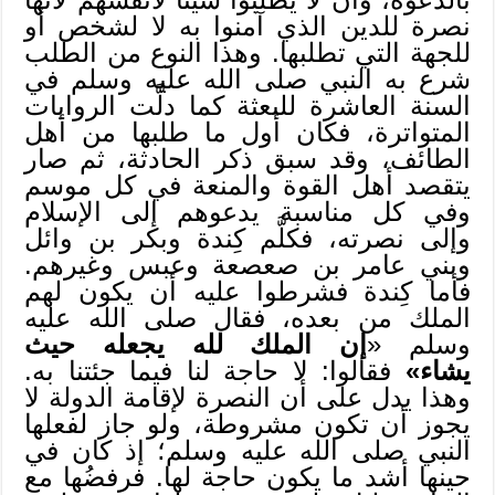
نصرة للدين الذي آمنوا به لا لشخص أو
للجهة التي تطلبها. وهذا النوع من الطلب
شرع به النبي صلى الله عليه وسلم في
السنة العاشرة للبعثة كما دلَّت الروايات
المتواترة، فكان أول ما طلبها من أهل
الطائف، وقد سبق ذكر الحادثة، ثم صار
يتقصد أهل القوة والمنعة في كل موسم
وفي كل مناسبة يدعوهم إلى الإسلام
وإلى نصرته، فكلَّم كِندة وبكر بن وائل
وبني عامر بن صعصعة وعبس وغيرهم.
فأما كِندة فشرطوا عليه أن يكون لهم
الملك من بعده، فقال صلى الله عليه
وسلم «
إن الملك لله يجعله حيث
يشاء»
فقالوا: لا حاجة لنا فيما جئتنا به.
وهذا يدل على أن النصرة لإقامة الدولة لا
يجوز أن تكون مشروطة، ولو جاز لفعلها
النبي صلى الله عليه وسلم؛ إذ كان في
حينها أشد ما يكون حاجة لها. فرفضُها مع