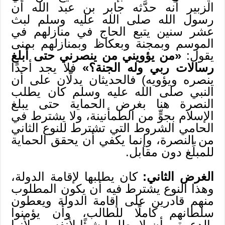
الزبير أنه حدَّثه جابر بن عبد الله أن
رسول الله صلى الله عليه وسلم لبث
عشر سنين يتبع الحاج في منازلهم في
الموسم وبمجنة وبعكاظ وبمنازلهم بمنى
يقول:
«من يؤويني من ينصرني حتى أبلغ
رسالات ربي وله الجنة؟»
فلا يجد أحدًا
ينصره ويؤويه) فالحديثان يدلَّان على أن
النبي صلى الله عليه وسلم كان يطلب
النصرة هنا بغرض الحماية حتى يبلغ
الإسلام بجوٍّ من الطمأنينة، ولا يشترط في
الحامي الشروط التي تشترط للنوع الثاني
من النصرة، وإنما يكفي أن يحقق الحماية
للمبلِّغ دون مقابل.
الغرض الثاني:
كان يطلبها لإقامة الدولة،
وهذا النوع يشترط فيه أن يكون المطلوب
منهم قادرين على إقامة الدولة ويعطون
سلطانهم كاملًا للطالب، وأن يؤمنوا
بالدعوة، وأن لا يطلبوا شيئًا لأنفسهم لأنها