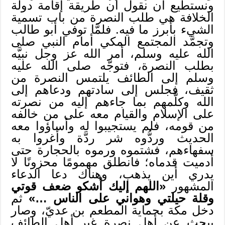
ونستطيع أن نقول أن طريقة إقامة دولة
الخلافة هي طلب النصرة من باب تسمية
الشيء بأبرز ما فيه. فلمَّا توفي أبو طالب
وتجمَّد المجتمع المكي أمام النبي صلى
الله عليه وسلم، أمر الله عز وجل نبيَّه
بطلب النصرة، فتوجَّه صلى الله عليه
وسلم إلى الطائف يلتمس النصرة من
ثقيف، فجلس إلى سادتهم ودعاهم إلى
الله وكلَّمهم بما جاءهم إليه من نصرته
على الإسلام والقيام معه على من خالفه
من قومه، فلم يستجيبوا له وأساؤوا معه
الحديث وردُّوه شر ردَّة وأغروا به
سفهاءهم، فشتموه ورموه بالحجارة حتى
أدميت قدماه؛ فانطلق مهمومًا محزونًا لا
يدري أين يذهب، وهناك دعا الدعاء
المشهور
«اللهم إليك أشكو ضعف قوتي
وقلة حيلتي وهواني على الناس …»
ثم
دخل مكة بحماية المطعم بن عديّ، وصار
يبحث عن أهل نصرة غير أهل الطائف