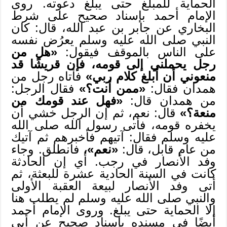
الحماية للمبلغ حتى يبلغ دعوته. روى
الإمام أحمد بإسناد صحيح على شرط
البخاري عن جابر بن عبد الله، قال: كان
النبي صلى الله عليه وسلم يعرُض نفسه
على الناس بالموقف فيقول:
«هل من
رجل يحملني إلى قومه، فإن قريشًا قد
منعوني أن أبلغ كلام ربي»
فأتاه رجل من
همدان فقال:
«ممن أنت؟»
فقال الرجل:
من همدان قال:
«فهل عند قومك من
منعة؟»
قال: نعم، ثم إن الرجل خشي أن
يخفره قومه، فأتى رسول الله صلى الله
عليه وسلم فقال: آتيهم فأخبرهم ثم آتيك
من عام قابل، قال:
«نعم»،
فانطلق. وجاء
وفد الأنصار في رجب. أي إن الحادثة
كانت في السنة الحادية عشرة للبعثة، ثم
أتى وفد الأنصار لبيعة العقبة الأولى
والنبي صلى الله عليه وسلم لم يطلب هنا
إلا الحماية حتى يبلغ. وروى الإمام أحمد
أيضًا في مسنده بإسناد صحيح عن أبي