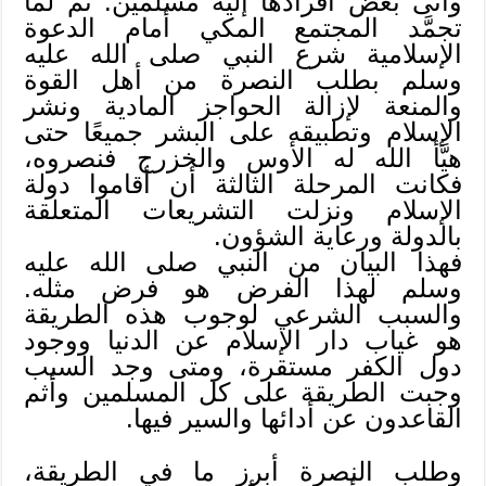
وأتى بعض أفرادها إليه مسلمين. ثم لما
تجمَّد المجتمع المكي أمام الدعوة
الإسلامية شرع النبي صلى الله عليه
وسلم بطلب النصرة من أهل القوة
والمنعة لإزالة الحواجز المادية ونشر
الإسلام وتطبيقه على البشر جميعًا حتى
هيَّأ الله له الأوس والخزرج فنصروه،
فكانت المرحلة الثالثة أن أقاموا دولة
الإسلام ونزلت التشريعات المتعلقة
بالدولة ورعاية الشؤون.
فهذا البيان من النبي صلى الله عليه
وسلم لهذا الفرض هو فرض مثله.
والسبب الشرعي لوجوب هذه الطريقة
هو غياب دار الإسلام عن الدنيا ووجود
دول الكفر مستقرة، ومتى وجد السبب
وجبت الطريقة على كل المسلمين وأثم
القاعدون عن أدائها والسير فيها.
وطلب النصرة أبرز ما في الطريقة،