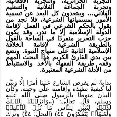
التجربة الجزائرية، والتجربة الأفغانية،
وتجربة الجماعة الفلانية والتنظيم
الفلاني… ويبتعدون كل البعد عن تسمية
الأمور بمسمياتها الشرعية، فلا نجد من
يقول بالحكم الشرعي في العمل لإقامة
الدولة الإسلامية إلا ما ندر، وقد يكون
حزب التحرير متفردًا في الساحة بالقول
بالطريقة الشرعية لإقامة الخلافة
الإسلامية الثانية على منهاج النبوة. ونضع
بين يدي القارئ الكريم هذا البحث المهم
وفقه طريقة الفقهاء بالأخذ والاستنباط
من الأدلة الشرعية المعتبرة.
بدايةً لم يفرض الشارع علينا أمرًا إلَّا وبيَّن
لنا كيفية تنفيذه وإقامته على وجهه، وكان
البيان منوطًا بالرسول صلى الله عليه
وسلم، قال تعالى: (
..
وَأَنزَلۡنَآ إِلَيۡكَ
لذِّكۡرَ لِتُبَيِّنَ لِلنَّاسِ مَا نُزِّلَ إِلَيۡهِمۡ
وَلَعَلَّهُمۡ يَتَفَكَّرُونَ ٤٤) (النحل: ٤٤) وتركُ