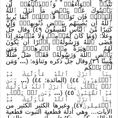
تَتَّبِعۡ أَهۡوَآءَهُمۡ وَٱحۡذَرۡهُمۡ أَن
يَفۡتِنُوكَ عَنۢ بَعۡضِ مَآ أَنزَلَ ٱللَّهُ
إِلَيۡكَۖ فَإِن تَوَلَّوۡاْ فَٱعۡلَمۡ أَنَّمَا يُرِيدُ
ٱللَّهُ أَن يُصِيبَهُم بِبَعۡضِ ذُنُوبِهِمۡۗ وَإِنَّ
كَثِيرٗا مِّنَ ٱلنَّاسِ لَفَٰسِقُونَ ٤٩) وقال جلَّ
وعلا: (وَمَا كَانَ لِمُؤۡمِنٖ وَلَا مُؤۡمِنَةٍ إِذَا
قَضَى ٱللَّهُ وَرَسُولُهُۥٓ أَمۡرًا أَن يَكُونَ
لَهُمُ ٱلۡخِيَرَةُ مِنۡ أَمۡرِهِمۡۗ وَمَن
يَعۡصِ ٱللَّهَ وَرَسُولَهُۥ فَقَدۡ ضَلَّ ضَلَٰلٗا
مُّبِينٗا ٣٦) وقال جلَّ ذكره وثناؤه: (
…
ٗوَمَن
لَّمۡ يَحۡكُم
بِمَآ أَنزَلَ ٱللَّهُ فَأُوْلَٰٓئِكَ هُمُ
ٱلۡكَٰفِرُونَ ٤٤) (المائدة: ٤٤) (
…
وَمَن
لَّمۡ يَحۡكُم بِمَآ أَنزَلَ ٱللَّهُ فَأُوْلَٰٓئِكَ
هُمُ ٱلظَّٰلِمُونَ ٤٥) (
…
وَمَن لَّمۡ يَحۡكُم
بِمَآ أَنزَلَ ٱللَّهُ فَأُوْلَٰٓئِكَ هُمُ
ٱلۡفَٰسِقُونَ٤٧) وغيرها الكثير الكثير من
الآيات… وهي أدلة قطعية الثبوت قطعية
الدلالة يكفُر منكرُها ويأثم من خالفها.