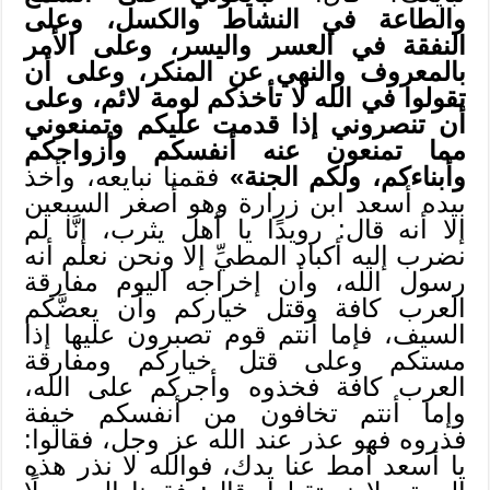
والطاعة في النشاط والكسل، وعلى
النفقة في العسر واليسر، وعلى الأمر
بالمعروف والنهي عن المنكر، وعلى أن
تقولوا في الله لا تأخذكم لومة لائم، وعلى
أن تنصروني إذا قدمت عليكم وتمنعوني
مما تمنعون عنه أنفسكم وأزواجكم
وأبناءكم، ولكم الجنة»
فقمنا نبايعه، وأخذ
بيده أسعد ابن زرارة وهو أصغر السبعين
إلا أنه قال: رويدًا يا أهل يثرب، إنَّا لم
نضرب إليه أكباد المطيِّ إلا ونحن نعلم أنه
رسول الله، وأن إخراجه اليوم مفارقة
العرب كافة وقتل خياركم وأن يعضَّكم
السيف، فإما أنتم قوم تصبرون عليها إذا
مستكم وعلى قتل خياركم ومفارقة
العرب كافة فخذوه وأجركم على الله،
وإما أنتم تخافون من أنفسكم خيفة
فذروه فهو عذر عند الله عز وجل، فقالوا:
يا أسعد أمط عنا يدك، فوالله لا نذر هذه