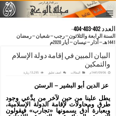
العدد 402-403-404
-
السنة الرابعة والثلاثون – رجب – شعبان – رمضان
1441هـ – أذار – نيسان – أيار 2020م
البيان المبين في إقامة دولة الإسلام
والتمكين
1441/09/06م
المقالات
اضف تعليق
13,295 زيارة
عز الدين أبو البشير – الرستن
يطل علينا من حين لآخر من يدَّعي وجود
طرق ومحاولات لإقامة الدولة الإسلامية،
وبعبارة أدق يسمونها «تجارب» فيقولون