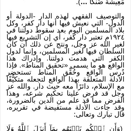
مَعِيشَةٗ ضَنكٗا
…
).
والتوصيف الفقهي لهذه الدار -الدولة أو
الدول- التي نعيش فيها أنها دار كفر، وكل
بلاد المسلمين اليوم بعد سقوط دولتنا في
١٩٢٤م تعتبر دار كفر، أي إن التشريع فيها
لغير الله عز وجل، ونتج عن ذلك أن كان
السلطان فيها لغير المسلمين، وإنما لدول
الكفر التي هدمت دولتنا. وإدراك هذا
الواقع هو ما يسمى «تحقيق المناط». فإذا
دُرس الواقع وحُقِّق المناط تستحضر
الأدلة المتعلقة بهذا الواقع لتجعله متكيُّفًا
مع الإسلام، دائرًا معه حيث دار. والله عز
وجل قد فرض علينا تحكيم شرعه، وهذا
الفرض مما قد علم من الدين بالضرورة،
وقد جاءت الأدلة مستفيضة في تقريره،
قال تبارك وتعالى:
(وَأَنِ ٱحۡكُم بَيۡنَهُم بِمَآ أَنزَلَ ٱللَّهُ وَلَا