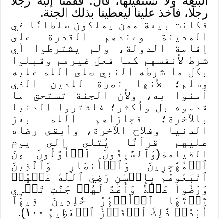
البيعة ولا نستقيلها، قال: فقمنا إليه رجلًا
رجلًا، فأخذ علينا ليعطينا بذلك الجنة.
فكانت بيعة ممن يملكون سلطانًا في
المدينة وعندهم القدرة على
إقامة الدولة، ولم يشترطوا أي
شرط لأنفسهم كما فعل غيرهم وقبلوا
بكل ما شرطه النبي صلى الله عليه
وسلم؛ لأنها نصرة للدين الذي
آمنوا به، ولأن الجنة تستحق ما
قدموه بل وأكثر؛ فاشتروا الدنيا
بالآخرة؛ فجازاهم الله بعز
الدنيا وفلاح الآخرة، وأبقى رضاه
عليهم قرآنًا يُتلى إلى يوم
القيامة(وَٱلسَّٰبِقُونَ ٱلۡأَوَّلُونَ مِنَ
ٱلۡمُهَٰجِرِينَ وَٱلۡأَنصَارِ وَٱلَّذِينَ
ٱتَّبَعُوهُم بِإِحۡسَٰنٖ رَّضِيَ ٱللَّهُ عَنۡهُمۡ
وَرَضُواْ عَنۡهُ وَأَعَدَّ لَهُمۡ جَنَّٰتٖ تَجۡرِي
تَحۡتَهَا ٱلۡأَنۡهَٰرُ خَٰلِدِينَ فِيهَآ
أَبَدٗاۚ ذَٰلِكَ ٱلۡفَوۡزُ ٱلۡعَظِيمُ ١٠٠).