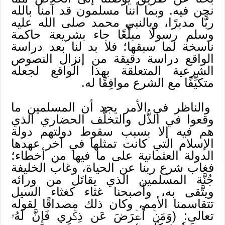
نحن فيه. وبما أننا مسلمون قد آمنا بالله
ربًّا مدبرًا، وبالنبي محمد صلى الله عليه
وسلم رسولًا مبلِّغًا جاء بشريعة حاكمة
ناسخة لما سبقها؛ فلا بد لنا بعد دراسة
الواقع دراسة دقيقة من إنزال النصوص
الشرعية المتعلقة بهذا الواقع لجعله
متكيِّفًا مع الشرع موافِقًا له.
والناظر في الأمر يجد أن المسلمين ما
وقعوا في الذُّل والتخلُّف الحضاري الذي
هم فيه إلا بسبب سقوط دولتهم دولة
الإسلام التي كانت تمثلها في آخر عهدها
الدولة العثمانية على ما فيها من أخطاء؛
فغاب شرع ربنا عن الحياة، وغاب الخليفة
جُنَّة المسلمين الذي يقاتَل من ورائه
ويتَّقى به، وأصبحنا غثاء كغثاء السيل
تتقاسمنا الأمم، وكان ذلك مصداقًا لقوله
تعالى: (وَمَنۡ أَعۡرَضَ عَن ذِكۡرِي فَإِنَّ لَهُۥ