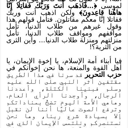
لموسى
﴿…فَاذهَب أَنتَ وَرَبُّكَ فَقاتِلا إِنّا
هاهُنا قاعِدونَ﴾
ولكن اذهب أنت وربك
فقاتلا إنَّا معكم مقاتلون. فتأمل قولهم هذا
وقول غيرهم من طلاب الدنيا، تأمل
مواقفهم ومواقف طلاب الدنيا، تأمل
منزلتهم ومنزلة طلاب الدنيا… وأين الثرى
من الثرية؟!
فيا أبناء أمة الإسلام، يا إخوة الإيمان، يا
أهل القوة والمنعة، ها نحن إخوانكم في
حزب التحرير
قد سرنا في هذا الطريق
مقتفين أثر النبي صلى الله عليه
وسلم فبنينا الكتلة، وأعددنا
الرجال، وأوجدنا الرأي العام.
وهاهي الأمة اليوم تضجُّ بمناداتكم
وترفع الصوت عاليًا أننا لن نقبل
إلا بسيادة شرع ربنا، وها نحن
نستنصركم ونلتمس الإيمان الذي في