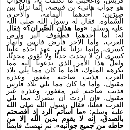
قريش، وأعجبني ما تكلمتَ به، والجواب
هو جواب هانىء بن قبيصة، إِنَّما نزلنا بين
صِيرَين: أحدهما اليمامة، والأخرى
السَّماوة. فقال له رسول الله صلى الله
عليه وسلم:
«وما هذان الصِّيران؟»
فقال
له: أما أحدهما فطُفوف البر وأرض
العرب، وأما الآخر فأرض فارس وأنهار
كسرى، وإِنما نزلنا على عهدٍ أخذه علينا
كسرى أن لا نحدث حدثًا ولا نُؤوي محدِثًا،
ولعلَّ هذا الأمر الذي تدعونا إليه مما
تكرهه الملوك، فأما ما كان مما يلي بلاد
العرب فذنب صاحبه مغفور وعذره
مقبول، وأما ما كان مما يلي بلاد فارس
فذنب صاحبه غير مغفور، وعذره غير
مقبول. فإن أردت أن ننصرك مما يلي
العرب فعلنا، فقال رسول الله صلى الله
عليه وسلم:
«ما أسأتم الرد إذ أفصحتم
بالصدق، إِنه لا يقوم بدين الله إلا من
حاطه من جميع جوانبه»
. ثم نهضتُ قابضًا