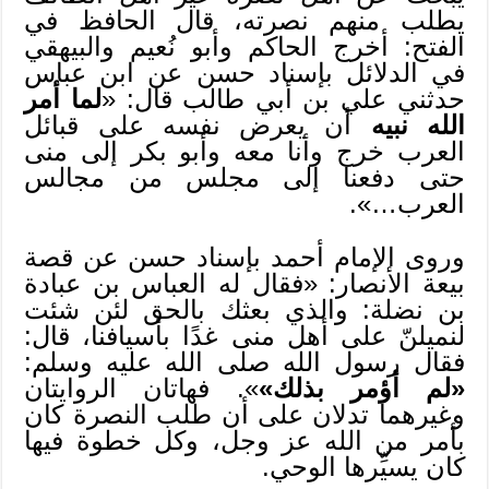
يطلب منهم نصرته، قال الحافظ في
الفتح: أخرج الحاكم وأبو نُعيم والبيهقي
في الدلائل بإسناد حسن عن ابن عباس
حدثني علي بن أبي طالب قال: «
لما أمر
الله نبيه
أن يعرض نفسه على قبائل
العرب خرج وأنا معه وأبو بكر إلى منى
حتى دفعنا إلى مجلس من مجالس
العرب…».
وروى الإمام أحمد بإسناد حسن عن قصة
بيعة الأنصار: «فقال له العباس بن عبادة
بن نضلة: والذي بعثك بالحق لئن شئت
لنميلنّ على أهل منى غدًا بأسيافنا، قال:
فقال رسول الله صلى الله عليه وسلم:
«لم أؤمر بذلك»
». فهاتان الروايتان
وغيرهما تدلان على أن طلب النصرة كان
بأمر من الله عز وجل، وكل خطوة فيها
كان يسيِّرها الوحي.