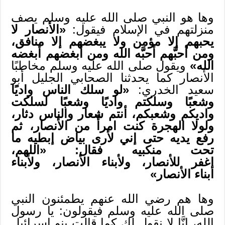
وها هو النبي صلى الله عليه وسلم يصف
منزلتهم في الإسلام فيقول:
«الأنصار لا
يحبهم إلا مؤمن ولا يبغضهم إلا منافق،
ومن أحبَّهم أحبَّه الله ومن أبغضهم أبغضه
الله»
ويقول صلى الله عليه وسلم مخاطبًا
الأنصار كما يحدثنا الصحابي الجليل أبو
سعيد الخدري:
«لو سلك الناس واديًا
وشعبًا وسلكتم واديًا وشعبًا لسلكت
واديكم وشعبكم، أنتم شعار والناس دثار،
ولولا الهجرة كنت امرأً من الأنصار، ثم
رفع يديه حتى إني لأرى بياض إبطيه ما
تحت منكبيه فقال: «اللهم،
اغفر للأنصار، ولأبناء الأنصار، ولأبناء
أبناء الأنصار»
وها هم رضي الله عنهم يطمئنون النبي
صلى الله عليه وسلم فيقولون: يا رسول
الله، إنَّا لا نقول لك كما قالت بنو إسرائيل