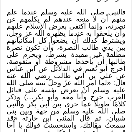
فالنبي صلى الله عليه وسلم عندما علم
منهم أن لا منعة عندهم لم يكلمهم عن
نصرته، وإنما اكتفى بعرض الإسلام عليهم
وأن يلحقوا به عندما يظهره الله عز وجل،
ويشترط كذلك أن يضعوا كل إمكانياتهم
بين يدي طالب النصرة، وأن تكون نصرة
مطلقة غير مقيدة بشرط، ويحرم على
طالبها أن يأخذها مشروطة أو منقوصة،
أخرج أبو نُعيم في الدلائل عن ابن عباس
عن علي بن أبي طالب رضي الله عنه
قال: «لما أمر الله عزّ وجلّ نبيه صلى الله
عليه وسلم أنْ يعرض نفسه على قبائل
العرب خرج وأنا معه وأبو بكر…) وذكر
كلامًا طويلًا عما جرى بين أبي بكر والنبي
صلى الله عليه وسلم من جهة وبين بني
شيبان، ثم قال المثنى ابن حارثة «قد
سمعتُ مقالتك، واستحسنتُ قولك يا أخا