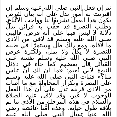
ثم إن فعل النبي صلى الله عليه وسلم إن
اقترنت به أمور تدل على أنه بيان لفرض
يكون هذا الغعل تشريعًا لنا وواجب الاتِّباع.
وطلب النصرة قد حفَّت به قرائن تدلُّ
دلالة لا لبس فيها على أنه فرض. فالنبي
صلى الله عليه وسلم قد لاقى من الأذى
ما لاقاه، ومع ذلك ظل مستمرًا في طلبه
للنصرة لا يكلُّ ولا يملُّ، ولكثرة عرض
النبي صلى الله عليه وسلم نفسه على
القبائل قال بعضهم كما جاء في دلائل
النبوة لأبي نُعيم: «ما آن لك أن تيأس
منا؟» فثبات النبي صلى الله عليه وسلم
على النصرة وتكرار المحاولة مع ما أصابه
من الأذى قرينة تدل على أن هذا الفعل
للوجوب لا غير، وقد لاقى عليه الصلاة
والسلام في هذه المرحلة من الأذى ما لم
يلاقِه طول حياته. وهذه أمُّنا عائشة رضي
الله عنها تسأل النبي صلى الله عليه