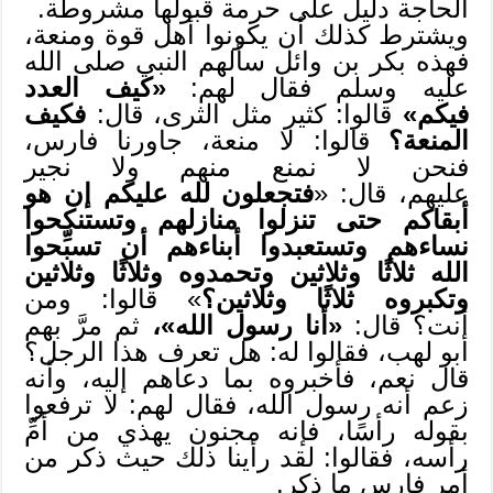
الحاجة دليل على حرمة قبولها مشروطة.
ويشترط كذلك أن يكونوا أهل قوة ومنعة،
فهذه بكر بن وائل سألهم النبي صلى الله
عليه وسلم فقال لهم:
«كيف العدد
فيكم»
قالوا: كثير مثل الثرى، قال:
فكيف
المنعة؟
قالوا: لا منعة، جاورنا فارس،
فنحن لا نمنع منهم ولا نجير
عليهم، قال: «
فتجعلون لله عليكم إن هو
أبقاكم حتى تنزلوا منازلهم وتستنكحوا
نساءهم وتستعبدوا أبناءهم أن تسبِّحوا
الله ثلاثًا وثلاثين وتحمدوه وثلاثًا وثلاثين
وتكبروه ثلاثًا وثلاثين؟
» قالوا: ومن
أنت؟ قال:
«أنا رسول الله»،
ثم مرَّ بهم
أبو لهب، فقالوا له: هل تعرف هذا الرجل؟
قال نعم، فأخبروه بما دعاهم إليه، وأنه
زعم أنه رسول الله، فقال لهم: لا ترفعوا
بقوله رأسًا، فإنه مجنون يهذي من أمِّ
رأسه، فقالوا: لقد رأينا ذلك حيث ذكر من
أمر فارس ما ذكر.