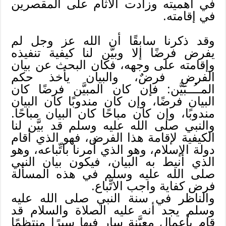
في أهميته وزادت الآثام على المقصرين
في إقامته.
وقد ذكرنا سابقًا أن الله عز وجل لم
يفرض فرضًا إلا وبيَّن لنا كيفية تنفيذه
وإقامته على وجهه، فكان البحث عن بيان
الفرضِ فرضٌ، والبيان يأخذ حكم
المــُــبَيَّن: فإن كان المبيَّن فرضًا كان
البيان فرضًا، وإن كان مندوبًا كان البيان
مندوبًا، وإن كان مباحًا كان البيان مباحًا.
والنبي صلى الله عليه وسلم قد بيَّن لنا
الكيفية لإقامة هذا الفرض، فهو الذي أقام
دولة الإسلام، وهو الذي أُمرنا باتِّباعه، وهو
الذي أنيط به البيان، فيكون بيان النبي
صلى الله عليه وسلم في هذه المسألة
فرض كفاية واجب الاتِّباع.
والناظر في سنة النبي صلى الله عليه
وسلم يجد أنه عليه الصلاة والسلام قد
قام بأعمال معيَّنة سار فيها سيرًا منتظمًا