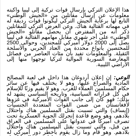
هذا الإعلان التركي بإرسال قوات تركية إلى ليبيا واكبته
معلومات عن إرسال مقاتلين من «الجيش الوطني»
التابع لها برعاية الجيش التركي ليكونوا قوات رديفة له
في مهماته القتالية هناك. وعن العرض التركي للمقاتلين
ذكر أنه من المفترض أن يحصل مقاتلو «الجيش
الوطني» على أجر شهري مقابل مهامهم القتالية في ليبيا
يصل إلى 2000 دولار أميركي للمجندين، وحوالى 2500
للمختصين بأنواع محددة من العتاد الحربي والأسلحة
الثقيلة. والمعلومات تفيد بأن مئات العناصر من فصائل
المعارضة السورية الموالية لتركيا توجهوا منها إلى
الأراضي الليبية.
الوعي:
إن إعلان أردوغان هذا داخل في لعبة المصالح
المادية والصراع عليها، وهو لا يختلف فيها عن سائر
حكام المسلمين العملاء للغرب. وهو لا يقيم وزنًا للإسلام
في كل قراراته السياسية، وتاريخه السياسي يشهد له
بذلك؛ فهو كان إلى جانب القوات الأميركية في غزوها
لأفغانستان من ضمن القوات المتعددة الجنسيات
(إيساف) والتي تسببت بقتل المسلمين هناك واحتلال
بلادهم، وهو وضع قاعدة إنجرلك الجوية العسكرية تحت
تصرف أميركا في عدوانها على المسلمين في العراق
من قبل، والتي تسببت بقتل المسلمين هناك واحتلال
بلادهم. وهو قام وما زال يقوم بأخطر دور أميركي له