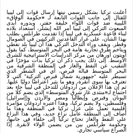
أعلنت تركيا بشكل رسمي نيتها إرسال قوات إلى ليبيا
للقتال إلى جانب القوات التابعة لـ
«
حكومة الوفاق»
الليبية ضد قوات اللواء خليفة حفتر، وبدوره أبدى
المبعوث التركي إلى ليبيا أمر الله إيشلر، استعداد بلاده
لبناء قاعدة عسكرية في ليبيا إذا تقدمت طرابلس بطلب
بهذا الشأن، على غرار القاعدتين التركيتين في الصومال
وقطر. ويقف وراء التدخل التركي هذا أن ليبيا بلد نفطي
ويتاخم طرق تجارية هامة في البحر المتوسط، كما يقول
أويتون أورهان من مركز الدراسات الاستراتيجية للشرق
الأوسط. إلى ذلك يجب ذكر أن تركيا بدأت مؤخرًا في
التنقيب عن النفط والغاز في المنطقة الشرقية من
البحر المتوسط قبالة قبرص، أي في الشطر الذي
تسيطر عليه “جمهورية شمال قبرص التركية” التي لا
تعترف بها سوى أنقرة، وهو ما يثير اعتراضًا دوليًا عليها.
ثم إن هذا الإعلان من أردوغان للتدخل في ليبيا جاء بعد
اجتماع لـ
«
منتدى غاز شرق المتوسط» الذي يضم كلًا من
اليونان وقبرص وإيطاليا ومصر والأردن و(إسرائيل)
وفلسطين، ولا يضم تركيا، وهذا اعتبره أردوغان مؤامرة
إقليمية تعمل على عزل تركيا في المنطقة وهذا ما
أضاف إلى المنطقة عامل نزاع جديد، وفي هذا النزاع
على النفط والغاز تحتاج تركيا إلى حلفاء في جانبها،
وحكومة طرابلس بين من يضمن الولاء لأنقرة. إذًا
الصراع سياسي تجاري.