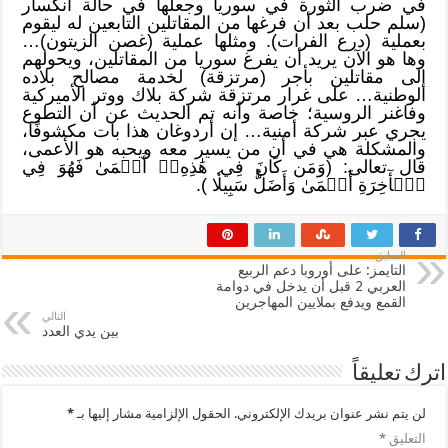
في ضرب الثورة في سوريا وجعلها في حالة انكسار
(سلم حلب بعد أن فرغها من المقاتلين التابعين له ليقوم
بعملية (درع الفرات). ومثلها عملية (غصن الزيتون)…
وها هو الآن يريد أن يفرغ سوريا من المقاتلين، ويحولهم
إلى مقاتلين بأجر (مرتزقة) لخدمة مصالح بلاده
الوطنية… على غرار مرتزقة شركة بلاك ووتر الأميركية
وفاغنر الروسية؛ خاصة وأنه تم الحديث عن أن التطوع
يجري عبر شركة أمنية… إن أردوغان هذا بات مكشوفًا،
والمشكلة هي في أن من يسير معه ويحبه هو الأعمى،
قال تعالى: (وَمَن كَانَ فِي هَٰذِهِۦٓ أَعۡمَىٰ فَهُوَ فِي
ٱلۡأٓخِرَةِ أَعۡمَىٰ وَأَضَلُّ سَبِيلٗا ).
السابق
التايمز: على أوروبا دعم الربيع
العربي 2 قبل أن يدخل في دوامة
القمع ويدفع بملايين المهاجرين
التالي
بين يدي العدد
اترك تعليقاً
لن يتم نشر عنوان بريدك الإلكتروني.
الحقول الإلزامية مشار إليها بـ
*
التعليق
*