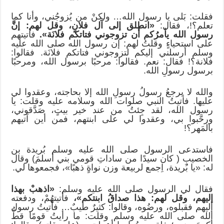
فقلت: بَلى يا رسول الله… ولكنْ من يُزوجُني، وأنا كما
تعلم؟!، فقال:
«انطلق إلى آل فلانٍ، وقل لهم: إنَّ
رسول الله يأمرُكم أن تزوجوني فتاتكم فلانَة».
فأتيتهم
على استحياءٍ وقلتُ لهم: إن رسول الله صلى الله عليه
وسلم أرسلني إليكم لتزوجوني فتاتكم فلانَة. فقالوا:
فلانة؟! فقال: نعم. فقالوا: مرحبًا برسول الله، ومرحبًا
برسول رسولِ الله.
والله لا يرجعُ رسولُ رسولِ الله إلا بحاجته، وعقدوا لي
عليها. فأتيتُ النبي صلوات الله وسلامه عليه وقلت: يا
رسول الله، لقد جِئتُ من عند خير بيتٍ، صَدَّقوني،
ورحَّبوا بي، وعقدوا لي على ابنتهم، فمن أين آتيهم
بالمَهر؟!
فاستدعى الرسول صلى الله عليه وسلم بُريدة بن
الخصيبِ ( كان سيدًا من ساداتِ قومي بني أسلمَ) وقال
له: «يا بُريدة، اِجمع لربيعة وزن نواةٍ ذهبًا»، فجمعوها لي.
فقال لي الرسول صلى الله عليه وسلم:
«اذهبْ بهذا
إليهم، وقل لهم: هذا صداقُ ابنتكم»،
فأتيتهُمْ، ودفعته
إليهم فقبلوه، ورضُوه، وقالوا: كثيرٌ طيبٌ… فأتيتُ رسول
الله صلى الله عليه وسلم وقلت: ما رأيتُ قومًا قطُّ