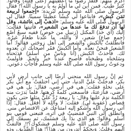
أكرمَ منهم؛ فلقد رضُوا ما أعطيتهم (على قِلتِه) وقالوا:
كثيرٌ طيبٌ. فمن أين لي ما أولِمُ به يا رسول الله؟! فقال
الرسول صلى الله عليه وسلم لبُريدة:
«اِجمعوا لربيعة
ثمَن كبشٍ»،
فابتاعوا لي كبشًا عظيمًا سمينًا. فقال لي
الرسول صلى الله عليه وسلم:
«اذهبْ إلى عائشة، وقل
لها أن تدفعَ لك ما عندها من الشعير»،
فأتيتها فقالت:
إليك (أي خذ) المكتل (زنبيل من خوصٍ) ففيه سبعُ آصُعِ
(جمع صاعٍ) شعيرٍ، لا والله، ما عندنا طعامٌ غيرُه.
فانطلقتُ بالكبشِ والشعير إلى أهل زوجَتي فقالوا: أما
الشعيرُ فنحنُ نعدّه. وأما الكبشُ فمُر أصحابك أن يُعدوه
لك. فأخذتُ الكبش (أنا وناسٌ من أسلمَ) فذبَحناه
وسَلخناه وطبخناه فأصبح عندنا خبزٌ ولحمٌ. فأولمتُ
ودعوتُ رسول الله صلى الله عليه وسلم فأجابَ دعوتي.
ثم إنَّ رسول الله منحني أرضًا إلى جانبِ أرضٍ لأبي
بكر، فدخلتْ عليَّ الدنيا، حتى إني اختلفتُ مع أبي بكر
على نخلةٍ فقلت: هي في أرضي، فقال: بل هي في
أرضي، فنازعتهُ، فأسمعني كلمةً كرِهتها. فلما بَدرَت منه
الكلمة ندِمَ عليها وقال: يا ربيعة رُدَّ عليَّ مثلها حتى يكون
قِصاص (عقوبة لي). فقلت: لا والله لا أفعَلُ. فقال: إذًا
آتي رسول الله وأشكو إليه امتناعكَ عن الاقتصاصِ مني.
وانطلق إلى النبيِّ فمَضيتُ في أثرِه، فتبعني قومي بنو
أسلم وقالوا: هو الذي بدَأ بِكَ فشتمك، ثم يسبقكُ إلى
رسول الله صلى الله عليه وسلم فيشكوك؟!!. فالتفتُّ
إليهم وقلتُ: وَيحكمْ أتدرون من هذا؟! هذا الصِّدِّيق، وذو