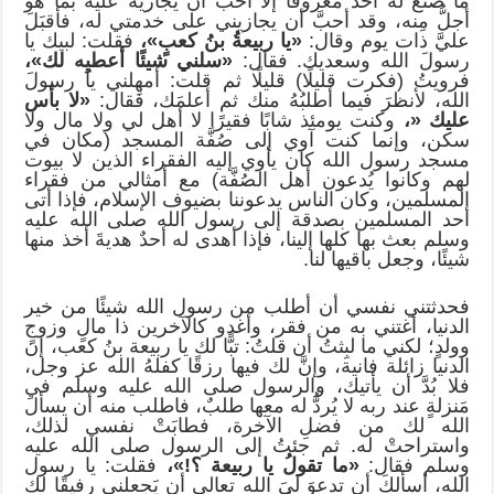
ما صنع له أحدٌ معروفًا إلا أحَبَ أن يجازيَه عليه بما هو
أجلُّ مِنه، وقد أحبَّ أن يجازيني على خدمتي له، فأقبَلَ
عليَّ ذات يوم وقال:
«يا ربيعةُ بنُ كعبٍ»،
فقلت: لبيك يا
رسولَ الله وسعديك. فقال:
«سلني شيئًا أعطيِه لك»،
فرويتُ (فكرت قليلًا) قليلًا ثم قلت: أمهِلني يا رسولَ
الله، لأنظرَ فيما أطلبُهُ منك ثم أعلمَك، فقال:
«لا بأس
عليك «،
وكنت يومئذ شابًا فقيرًا لا أهل لي ولا مال ولا
سكن، وإنما كنت آوي إلى صُفَّة المسجد (مكان في
مسجد رسول الله كان يأوي إليه الفقراء الذين لا بيوت
لهم وكانوا يُدعون أهل الصُفَّة) مع أمثالي من فقراء
المسلمين، وكان الناس يدعوننا بضيوف الإسلام، فإذا أتى
أحد المسلمين بصدقة إلى رسول الله صلى الله عليه
وسلم بعث بها كلها إلينا، فإذا أهدى له أحدٌ هديةَ أخذ منها
شيئًا، وجعل باقيها لنا.
فحدثتني نفسي أن أطلب من رسول الله شيئًا من خير
الدنيا، أغتني به من فقر، وأغدو كالآخرين ذا مالٍ وزوجٍ
وولدٍ؛ لكني ما لبِثتُ أن قلتُ: تبًّا لك يا ربيعة بنُ كعب، إن
الدنيا زائلة فانية، وإنَّ لك فيها رزقًا كفلهُ الله عز وجل،
فلا بُدَّ أن يأتيك، والرسول صلى الله عليه وسلم في
مَنزلةٍ عند ربه لا يُردُّ له معها طلبٌ، فاطلب منه أن يسألَ
الله لك من فضلِ الآخرة، فطابَتْ نفسي لذلك،
واستراحتْ له. ثم جئتُ إلى الرسول صلى الله عليه
وسلم فقال:
«ما تقولُ يا ربيعة ؟!»،
فقلت: يا رسول
الله، أسألكَ أن تدعوَ ليَ الله تعالى أن يَجعلني رفيقًا لك