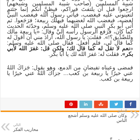
شيبِة المسلمين (صاحب شيبة المسلمين وشيخهم)
ارجِعوا قبل أن يلتفتَ فيراكم، فيظنَّ أنكم إنما جئتم
لتعينوني عليه فيغضب، فيأتي رسولَ الله فيغضب النبيُّ
لغضبه، فيغضب الله لغضبهما فيهلك ربيعة؛ فرَجَعوا. ثم
أتى أبو بكرٍ النبي صلى الله عليه وسلم، وحدّثه الحديث
كما كان، فرَفع الرسول رأسه إليَّ وقال: «يا ربيعة مالك
وللصِّدِّيق؟!». فقلت: يا رسول الله، أرادَ مني أن أقولَ له
كما قال لي، فلم أفعل. فقال صلى الله عليه وسلم:
«
نعم لا تقل له كما قال لك؛ ولكن قل: غفرَ الله لأبي
بكر».
فقلت له: غفرَ الله لك يا أبا بكر.
فمضى وعيناه تفيضانِ من الدمع، وهو يقول: جَزاكَ اللهُ
عني خيرًا يا ربيعة بن كعب… جزاكَ اللهُ عني خيرًا يا
ربيعة بن كعب.
السابق
وكان صلى الله عليه وسلم أشجع
الناس
التالي
محاريب الفكر