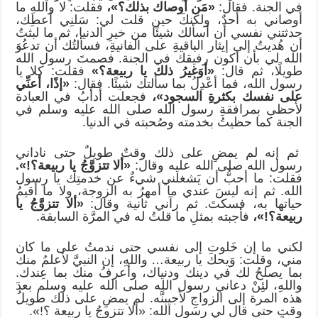
في الجنة. فقال:
«مَن أوصاك بذلك؟»،
فقلت: لا واللهِ ما
أوصاني به أحدٌ، ولكنكَ حين قلت لي: سَلنِي أعطِك،
حدثتني نفسي أن أسألك شيئًا من خيرِ الدنيا، ثم ما لبثتُ
أن هُديتُ إلى إيثار الباقيةِ على الفانيةِ، فسألتُك أن تدعُوَ
الله لي بأن أكون رفيقك في الجنة. فصمتَ رسول الله
طويلًا، ثم قال:
«أوَغيرُ ذلك يا ربيعة؟»
فقلت: كلا يا
رسول الله، فما أعْدِلُ بما سألتك شيئًا. فقال:
«إذًا، أعنِّي
على نفسك بكثرةِ السجود»،
فجعلت أدأبُ في العبادة
لأحظى بمرافقةِ رسول الله صلى الله عليه وسلم في
الجنة كما حظيتُ بخدمته وصُحبته في الدنيا.
ثم إنه لم يمضِ على ذلك وقتٌ طويلٌ حتى ناداني
رسول الله صلى الله عليه وقال:
«ألا تتزوَّجُ يا ربيعة؟!».
فقلت: ما أحبُّ أن يَشغلني شيءٌ عن خدمتِك يا رسول
الله. ثم إنه ليسَ عندي ما أمهرُ به الزوجة، ولا ما أقيمُ
حياتها به، فسكتَ. ثم رآني ثانية وقال:
«ألا تتزوَّجُ يا
ربيعة؟!»،
فأجبته بمثلِ ما قلتُ له في المرَّة السابقة.
لكني ما إن خَلوت إلى نفسي حتى ندمتُ على ما كان
مني، وقلت: وَيحكَ يا ربيعة… واللهِ، إن النبيَّ لأعلمُ منك
بما يصلحُ لك في دينك ودنياك، وأعرفُ منك بما عِندك.
واللهِ، لئِنْ دعاني رسول الله صلى الله عليه وسلم بعدَ
هذه المرة إلى الزواجِ لأجيبنَّه. لم يمضِ على ذلك طويلُ
وقتٍ حتى قال لي رسول الله: «ألا تتزوجُ يا ربيعة ؟!».