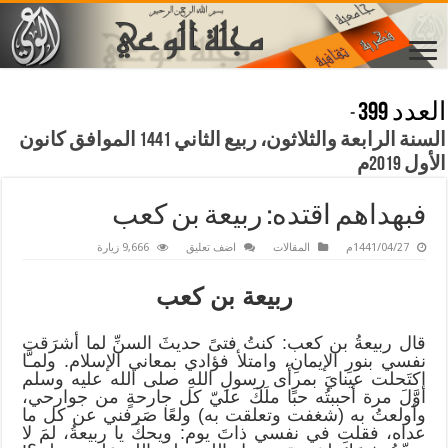
العدد 399
-
السنة الرابعة والثلاثون، ربيع الثاني 1441 الموافق كانون
الأول 2019م
فبهداهم اقتده: ربيعة بن كعب
1441/04/27م
المقالات
اضف تعليق
9,666 زيارة
ربيعة بن كعب
قال ربيعةُ بن كعب: كنتُ فتىً حديثَ السنِّ لما أشرَقت
نفسي بنورِ الإيمانِ، وامتلأ فؤادي بمعاني الإسلام. ولمـَّا
اكتَحلت عينايَ بمرأَى رسولِ اللهِ صلى الله عليه وسلم
أوَّلَ مرة أحببتُه حبًا ملَكَ عليّ كل جارحةٍ من جوارحي،
وأولعتُ به (شغفت وتعلقت به) ولعًا صَرفني عن كل ما
عداه، فقلت في نفسي ذاتَ يوم: ويحكَ يا ربيعةُ، لمَ لا