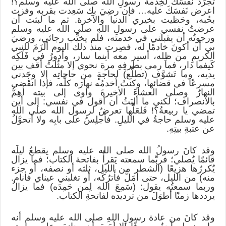
تجرِّدُ نفسَكَ لخِدمة رسولِ الله صلى الله عليه وسلم؟!
اعرض نَفسَكَ عليه… فإن رضِيَ بك سَعِدت بقربِه وفزت
بحُبه، وحَظيت بخيري الدنيا والآخرة. ثم ما لبثت أن
عرضتُ نفسي على رسولِ اللهِ صلى الله عليه وسلم
ورجوتُه أن يقبلَني في خدمته، فلم يخيِّب رجائي، ورضيَ
بي أن أكونَ خادمًا له، فصِرت منذ ذلك اليوم ألزَمَ للنبي
الكريمِ من ظِله، أسير معه أينما سار، وأدورُ في فَلَكِه
كَيفما دار، فما رمى بطرفِهِ مرة نحوي إلا مثُلتُ أقف بين
يديه، وما تَشوَّف (تطلَّع) لحاجةٍ من حاجاتِه إلا وجَدني
مسرعًا في قضائها، وكنتُ أخدمُه نهارَه كلَّه، فإذا انقَضى
النهارُ وصلى العشاءَ الأخيرةَ وأوى إلى بيته أهِمُّ
بالانصراف؛ لكني ما ألبَثُ أن أقول في نفسي: إلى أين
تمضي يا ربيعةُ؟! فَلعَلَّها تعرضُ لرسول الله صلى الله
عليه وسلم حاجةٌ في الليلِ. فأجلِسُ على بابِه ولا أتحوَّلُ
عن عتبةِ بيتِهِ.
وقد كانَ رسولُ الله صلى الله عليه وسلم يقطعُ ليلَه
قائمًا يُصلي؛ فربَّما سمعته يَقرأُ بفاتحة الكتاب؛ فما يزال
يُكررُها هزيعًا (الشطر من الليل، ثلثه أو نصفه، أو جزء
منه) من الليل، حتى أمَلَّ فأَترُكَه، أو تغلبني عيناي فأنام.
وربما سمعتُه يقول: (سَمِعَ الله لِمن حَمِدَه) فما يزالُ
يرددها زمنًا أطوَلَ من ترديده لفاتحةِ الكتاب.
وقد كانَ من عادة رسولِ اللهِ صلى الله عليه وسلم أنه