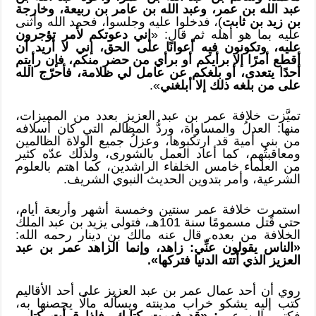
عبد الله بن عمر، وعبد الله بن عامر بن ربيعة، وخارجة
بن زيد بن ثابت
)، فدخلوا عليه وجلسوا، فحمد الله وأثنى
عليه بما هو أهله ثم قال: «
إني دعوتكم لأمر تؤجرون
عليه، وتكونون فيه أعوانًا على الحق، إني لا أريد أن
أقطع أمرًا إلا برأيكم أو برأي من حضر منكم، فإن رأيتم
أحدًا يتعدى، أو بلغكم عن عامل لي ظلامة، فأحرّج الله
على من بلغه ذلك إلا أبلغني
».
تميَّزت خلافة عمر بن عبد العزيز بعدد من المميزات،
منها: العدلُ والمساواة، وردُّ المظالم التي كان أسلافه
من بني أمية قد ارتكبوها، وعزلُ جميع الولاة الظالمين
ومعاقبتُهم، كما أعاد العمل بالشورى، ولذلك عدّه كثير
من العلماء خامس الخلفاء الراشدين، كما اهتم بالعلوم
الشرعية، وأمر بتدوين الحديث النبوي الشريف.
استمرت خلافة عمر سنتين وخمسة أشهر وأربعة أيام،
حتى قُتل مسمومًا سنة 101هـ، فتولى يزيد بن عبد الملك
الخلافة من بعده. قال عنه مالك بن دينار رحمه الله:
«الناس يقولون عنِّي: زاهد، وإنما الزاهد عمر بن عبد
العزيز الذي أتته الدنيا فتركها».
روي أن أحد عمال عمر بن عبد العزيز على أحد الأقاليم
كتب إليه يشكو خراب مدينته ويسأله مالًا يحصنها به،
فكتب إليه عمر
: «قد فهمت كتابك، فإذا قرأت كتابي