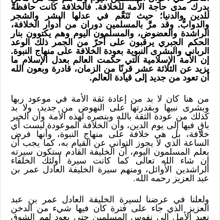
يدرك مدى حاجة الأمة للخلافة. فالخلافة كانت حافظة
للدين والدنيا؛ حيث تَنَعَّم في عدلها البشر والشجر
والدوابُّ. وقد مرَّ بالمسلمين دوران من أدوار الخلافة،
الراشدة والعضوض، والمسلمون اليوم وهم يكتوون بنار
الحكم الجبري يرقبون على أحرّ من الجمر ذلك الوعد
الرباني والبشرى النبوية بعودة الخلافة على منهاج النبوة.
إن الأمة الإسلامية التي حكمت العالم بعدل الإسلام ما
يزيد عن الثلاثة عشر قرنًا من الزمان، قادرة وبعون الله
أن تعود من جديد إلى قيادة العالم.
من هنا كان لا بد من إعادة ثقة الأمة في موعود ربها
وبشرى نبيها وبقدرتها على النهوض من جديد، ولا بد
كذلك من عودة الثقة بالله وبنصره لهذه الأمة وأن الخير
باقٍ فيها إلى يوم الدين، وأن الخلافة الموعودة ليست أي
خلافة، بل هي خلافة على منهاج النبوة، وأنها فرض
الساعة الذي لا يجوز التواني عن القيام به، كما يجب أن
يعلم المسلمون اليوم، أن الخليفة القادم ستكون سيرته
إن شاء الله تعالى كما كانت سيرة أولئك الخلفاء
الراشدين الأوائل، ومنهم سيرة الخليفة العادل عمر بن
عبد العزيز رحمه الله.
ولعلنا في عرضنا لسيرة الخليفة العادل عمر بن عبد
العزيز الذي جاء على فترة كان فيها شيء من الدخن
نعيد الأمل إلى نفوس المسلمين حتى يعود لهم الشوق