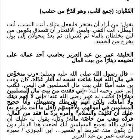
القَعْبان: (جمع قَعْب، وهو قَدَحٌ من خشب)
يقول: من أراد أن يفتخر فليفعل مثلك، أنت النسب، أنت
البطل، أنت التقي. وليس الافتخار أن تتصدق بكوبين من
لبن يخلطان بالماء ثم يُشربان ثم بعدُ يتحولان إلى بول
يخرج من الجسد.
الخليفة عمر بن عبد العزيز يحاسب أحد عماله على
تضييعه دينارًا من بيت المال
– قال رسول الله
صلى الله عليه وسلم
: «رب متخوِّض
في مال الله فيما شاءت نفسه له النار غدًا».
كان وهب
بن منبه أمينًا على بيت مال المسلمين في اليمن، فكتب
إلى عمر رحمه الله: «إ
ني فقدت من بيت مال المسلمين
دينارًا»)
فكتب له عمر رضي الله عنه: «
إني لا أتهم دينك
ولا أمانتك، ولكن أتهم تفريطك وتضييعك، وأنا حجيج
المسلمين في أموالهم، ولَأَخَسنهُم (أقل ما أنت ملزم به)
عليك أن تَحْلِفَ والسلام”
وأمره بردّ ما فقد من المال،
فردّه وهب من خاصّة ماله!
وكأنه يقول له عليك أن
تحلف بالله لجميع المسلمين أنك أضعت هذا الدينار دون
أن يكون منك تفريط أو تقصير… ابن الجوزي / سيرة
ومناقب عمر بن عبد العزيز