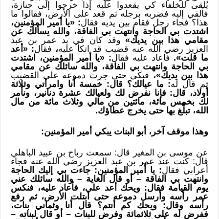
يُلقى للخلفاء كي يقعدوا عليه إذا خرجوا إلى جنازة،
فألقي إليه فضربه برجله ثم قعد على الأرض، فقالوا ما
هذا؟ فجاء رجل فقام بين يديه فقال
: «يا أمير المؤمنين،
اشتدت بي الحاجة وانتهت بي الفاقة، والله يسألك عن
مقامي هذا بين يديك»
وقد كان في يد عمر بن عبد
العزيز رضي الله عنه قضيب قد اتكأ عليه
،
فقال
: «أعد
ما قلت».
فأعاد عليه فقال
: «يا أمير المؤمنين، اشتدت
بي الحاجة وانتهت بي الفاقة، والله سائلك عن مقامي
هذا بين يديك»،
فبكى حتى جرت دموعه على القضيب
ثم قال له
: ما عيالك؟ قال: خمسة أنا وامرأتي وثلاثة
أولاد، قال: فإنا نفرض لك ولعيالك عشرة دنانير، ونأمر
لك بخمس مائة، مائتين من مالي وثلاث مائة من مال
الله، تبلَّغ بها حتى يخرج عطاؤك.
وهذا موقف آخر، أبو البنات يبكي أمير المؤمنين:
عن موسى بن المغير قال: سمعت رباح بن عبيد الباهلي
قال: كنت عند عمر بن عبد العزيز رضي الله عنه فجاء
أعرابي فقال
: يا أمير المؤمنين: جاءت بي إليك الحاجة
وانتهت بي الفاقة – أو قال الغاية – والله سائلك عني
يوم القيامة فقال: ويحك أعد علي، فأعاد عليه، فنكس
عمر رأسه وأرسل دموعه حتى ابتلت الأرض، ثم رفع
رأسه وقال: ويحك كم أنتم؟ قال أنا وثماني بنات،
ففرض له على ثلاثمائة وفرض للبنات – أو قال لبناته –