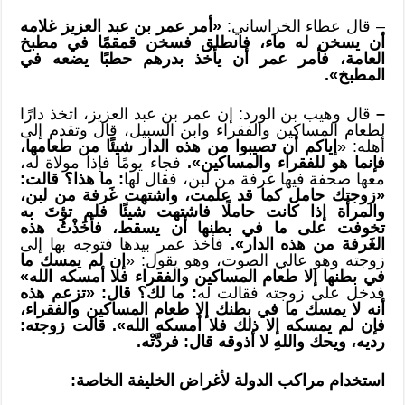
– قال عطاء الخراساني:
«أمر عمر بن عبد العزيز غلامه
أن يسخن له ماء، فانطلق فسخن قمقمًا في مطبخ
العامة، فأمر عمر أن يأخذ بدرهم حطبًا يضعه في
المطبخ».
–
قال وهيب بن الورد: إن عمر بن عبد العزيز، اتخذ دارًا
لطعام المساكين والفقراء وابن السبيل، قال وتقدم إلى
أهله: «
إياكم أن تصيبوا من هذه الدار شيئًا من طعامها،
فإنما هو للفقراء والمساكين».
فجاء يومًا فإذا مولاة له،
معها صحفة فيها غرفة من لبن، فقال لها
: ما هذا؟ قالت:
«زوجتك حامل كما قد علمت، واشتهت غَرفة من لبن،
والمرأة إذا كانت حاملًا فاشتهت شيئًا فلم تؤتَ به
تخوفت على ما في بطنها أن يسقط، فأخَذْتُ هذه
الغَرفة من هذه الدار».
فأخذ عمر بيدها فتوجه بها إلى
زوجته وهو عالي الصوت، وهو يقول: «
إن لم يمسك ما
في بطنها إلا طعام المساكين والفقراء فلا أمسكه الله»
فدخل على زوجته فقالت له
: ما لك؟ قال: «تزعم هذه
أنه لا يمسك ما في بطنك إلا طعام المساكين والفقراء،
فإن لم يمسكه إلا ذلك فلا أمسكه الله». قالت زوجته:
رديه، ويحك واللهِ لا أذوقه قال: فردَّتْه.
استخدام مراكب الدولة لأغراض الخليفة الخاصة: