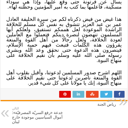
يسأل عن فرتونة حتى وقع عليها، وإذا هي سوداء
مسكينة، فأعلمها بما كتب به أمير المؤمنين وحصَّنه لها».
هذا غيض من فيض ذكرناه لكم من سيرة الخليفة العادل
عمر بن عبد العزيز تتشوق به نفس كل مسلم للخلافة
الراشدة الموعودة لعل هممكم تستفيق، ولعلكم أيها
المسلمون تنهضون لنصرة دينكم فتعملوا مع العاملين
لعودة الخلافة، ولعل رجالًا من أهل القوة والمنعة
يقرؤون هذه الكلمات فتبعث فيهم حمية الإسلام،
فينصرون هذه الدعوة حتى نحقق وعد الله وبشرى
رسوله صلى الله عليه وسلم بأن نقيم الخلافة على
منهاج النبوة.
اللهم اشرح صدور المسلمين لدعوتنا، وأقبل بقلوب أهل
القوة والمنعة ناصرين لدعوتنا حتى نقيم الخلافة على
منهاج النبوة، إنك يا مولانا على كل شيء قدير.
السابق
رياض الجنة
التالي
خدعة «رفع السريّة المصرفيّة»:
أموال السياسيين موجودة خارج
لبنان