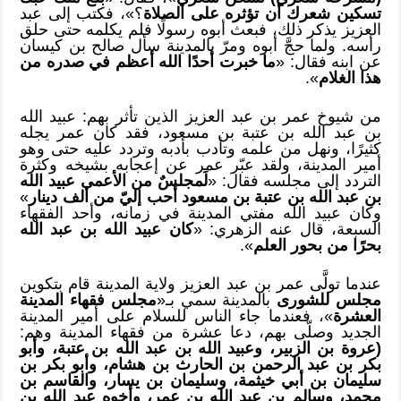
تسكين شعرك أن تؤثره على الصلاة
؟»، فكتب إلى عبد
العزيز يذكر ذلك، فبعث أبوه رسولًا فلم يكلمه حتى حلق
رأسه. ولما حجَّ أبوه ومرّ بالمدينة سأل صالح بن كيسان
عن ابنه فقال: «
ما خبرت أحدًا الله أعظم في صدره من
هذا الغلام
».
من شيوخ عمر بن عبد العزيز الذين تأثر بهم: عبيد الله
بن عبد الله بن عتبة بن مسعود، فقد كان عمر يجله
كثيرًا، ونهل من علمه وتأدب بأدبه وتردد عليه حتى وهو
أمير المدينة، ولقد عبّر عمر عن إعجابه بشيخه وكثرة
التردد إلى مجلسه فقال: «
لَمجلسٌ من الأعمى عبيد الله
بن عبد الله بن عتبة بن مسعود أحب إليّ من ألف دينار
»
وكان عبيد الله مفتي المدينة في زمانه، وأحد الفقهاء
السبعة، قال عنه الزهري: «
كان عبيد الله بن عبد الله
بحرًا من بحور العلم
».
عندما تولَّى عمر بن عبد العزيز ولاية المدينة قام بتكوين
مجلس للشورى
بالمدينة سمي بـ«
مجلس فقهاء المدينة
العشرة
»، فعندما جاء الناس للسلام على أمير المدينة
الجديد وصلّى بهم، دعا عشرة من فقهاء المدينة وهم:
(عروة بن الزبير، وعبيد الله بن عبد الله بن عتبة، وأبو
بكر بن عبد الرحمن بن الحارث بن هشام، وأبو بكر بن
سليمان بن أبي خيثمة، وسليمان بن يسار، والقاسم بن
محمد، وسالم بن عبد الله بن عمر، وأخوه عبد الله بن