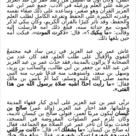
حرصُه على العلم ورغبتُه في الأدب. جمع عمر ابن عبد
العزيز القرآن وهو صغير، وساعده على ذلك صفاء نفسه
وقدرته الكبيرة على الحفظ وتفرغه الكامل لطلب العلم
والحفظ، وقد تأثر كثيرًا بالقرآن الكريم، وكان يبكي لذكر
الموت مع حداثة سنه، فبلغ ذلك أمه فأرسلت إليه
وقالت: «
ما يبكيك
؟»، قال: «
ذكرت الموت
»، فبكت أمه
حين بلغها ذلك.
عاش عمر بن عبد العزيز في زمن ساد فيه مجتمعُ
التقوى والإقبال على طلب العلم، فقد كان عدد من
الصحابة لا يزالون بالمدينة، فقد حدَّث عمر بن عبد العزيز
عن عبد الله بن جعفر بن أبي طالب، والسائب بن يزيد،
وسهل بن سعد، واستوهب منه قدحًا شرب منه النبي
محمد صلى الله عليه وسلم، كما أمّ بأنس بن مالك
فقال: «
ما رأيت أحدًا أشبه صلاة برسول الله من هذا
الفتى».
تربَّى عمر بن عبد العزيز على أيدي كبار فقهاء المدينة
وعلمائها، فقد اختار عبد العزيز (والد عمر)
صالح بن
كيسان
ليكون مربيًا لعمر، فتولى صالح بن كيسان تأديبه،
وكان يُلزم عمر الصلوات المفروضة في المسجد،
فحدث يومًا أن تأخر عمر عن الصلاة مع الجماعة، فقال
له صالح بن كيسان: «
ما يشغلك
؟»، قال: «
كانت مرجّلتي
(مسرحة شعري) تسكن شعري
»، فقال: «
بلغ منك حبك