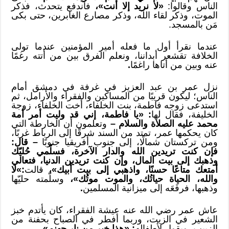
الناس وقالوا:
«لا نريد إلا أنت»،
فاندفع يتحدث، فذكر
الموت، وذكر لقاء الله، وذكر مصارع الغابرين، حتى بكى
مَن بالمسجد.
عندما نقرأ أول ما فعله أمير المؤمنين عندما تولى
الخلافة تقشعر أبداننا، ونعلم الفرق بين من أتته رغمًا
عنه وبين من أتاها راغمًا
.
نزل عمر بن عبد العزيز في غرفة في دمشق أمام
الناس؛ ليكون قريبًا من المساكين والفقراء والأرامل، ثم
استدعى زوجه فاطمة، بنت الخلفاء، أخت الخلفاء، زوجة
الخليفة، فقال لها
: «يا فاطمة، إني قد وليت أمر أمة
محمد عليه الصلاة والسلام –
وتعلمون أن الخارطة التي
كان يحكمها عمر، تمتد من السند شرقًا إلى الرباط غربًا،
ومن تركستان شمالًا، إلى جنوب أفريقيا جنوبًا
– قال:
فإن كنت تريدين الله والدار الآخرة، فسلّمي حُليّك
وذهبك إلى بيت المال، وإن كنت تريدين الدنيا، فتعالي
أمتعك متاعًا حسنًا، واذهبي إلى بيت أبيك»،
قالت
:»لا
والله، الحياة حياتُك، والموت موتُك»،
وسلّمته حليّها
وذهبها، فرفَعَه إلى ميزانية المسلمين
.
عاش عمر رضي الله عنه عيشة الفقراء، كان يأتدم خبز
الشعير في الزيت، وربما أفطر في الصباح بحفنة من
الزبيب، ويقول لأطفاله
: «هذا خير من نار جهنم».