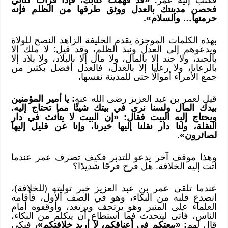
فحصن مدينتك بالعدل ووثق طرقها من الظلم فإنه
حرمتها… والسلام».
بهذه الكلمات الموجزة يقدم الخليفة الزاهد النصح للولاة
ويدعوهم إلى العدل ونبذ الظلم، وقد قيل: لا ملك إلا
بالجند، ولا جند إلا بالمال، ولا مال إلا بالبلاد، ولا بلاد إلا
بالرعايا، ولا رعايا إلا بالعدل، فالعدل أفضل بكثير من
جمع الأمراء أموالًا حتى للمدينة نفسها
.
قيل لعمر بن عبد العزيز رضى الله عنه
: يا أمير المؤمنين
بيدك المال ولسنا نرى في بيتك شيئًا مما تحتاج إليه.
ويحتاج إليه البيت فقال: «إن البيت لا يتأثث في دار
النقلة، ولنا دار نقلنا إليها خيرنا، وإنا عن قليل إليها
لصائرون».
وهذا موقف آخر يدعو للتدبر فكيف تصرف عمر عندما
أتت إليه الخلافة. هل فرح فرحًا شديدًا؟
عندما تلقى عمر بن عبد العزيز خبر توليته (للخلافة)،
انصدع قلبه من البكاء، وهو في الصف الأول، فأقامه
العلماء على المنبر وهو يرتجف ويرتعد، وأوقفوه أمام
الناس، فأتى ليتحدث فما استطاع أن يتكلم من البكاء،
قال لهم
: «بيعتكم في أعناقكم، لا أريد خلافتكم»،
فبكى