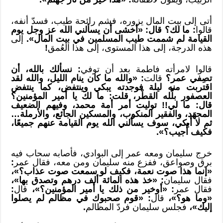
أتى إلى بيت المال يزوره، فشم رائحة طيب، فسدّ أنفه،
قالوا
: ما لك؟ قال: «أخشى أن يسألني الله عز وجل يوم
القيامة لم شممت طيب المسلمين في بيت المال».
إلى
هذه الدرجة، إلى هذا المستوى، إلى هذا العُمق
!
قالوا لامرأته فاطمة بعد أن توفي
: نسألك بالله، أن
تصِفي عمر؟
قالت
: «والله ما كان ينام الليل، والله لقد
اقتربت منه ليلة فوجدته يبكي وينتفض، كما ينتفض
العصفور بلَّله القطْر، قلت: ما لك يا أمير المؤمنين؟
قال: ما لي!! توليت أمر أمة محمد، وفيهم الضعيف
المجهَد، والفقير المنكوب، والمسكين الجائع، والأرملة…
ثم لا أبكي، سوف يسألني الله يوم القيامة عنهم جميعًا،
فكيف أُجيب؟».
خرج سليمان ومعه عمر إلى البوادي، فأصابه سحاب فيه
برق وصواعق، ففزع منه سليمان ومن معه، فقال عمر
:
«إنما هذا صوت نعمة، فكيف لو سمعت صوت عذاب؟»،
فقال سليمان
: «خذ هذه المائة ألف درهم وتصدق بها»،
فقال عمر
: «أوخير من ذلك يا أمير المؤمنين؟»،
قال
:
«وما هو؟»،
قال
: «قوم صحبوك في مظالم لم يصلوا
إليك»،
فجلس سليمان فردّ المظالم
.