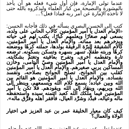
عندما تولى الإمارة، فإن أول شيء فعله هو أن يأخذ
بالمشورة والنصيحة من كبار العلماء وليذكروه بالله حتى
لا تأخذه الإمارة عن أمر ربه فماذا فعل؟…
كتب إلى الحسن البصري يسأله في ذلك فأجابه الحسن:
«
الإمام العدل يا أمير المؤمنين كالأب الحاني على ولده،
يسعى لهم صغارًا ويعلمهم كبارًا، يكتب لهم في حياته
ويدخرهم بعد مماته. والإمام العدل يا أمير المؤمنين،
كالأم الشفيقة البرّة الرفيقة بولدها، حملته كرهًا ووضعته
كرهًا وربته طفلًا، تسهر بسهره وتسكن بسكونه. ترضعه
تارة وتفطمه أخرى، وتفرح بعافيته وتغتمّ بشكايته.
والإمام العدل يا أمير المؤمنين وصيّ اليتامى، وخازن
المساكين يربي صغيرهم. والإمام العدل يا أمير المؤمنين
كقلب بين الجوانح، تصلح الجوانح بصلاحه، وتفسد
بفساده. والإمام العدل يا أمير المؤمنين هو القائم بين
الله وبين عباده؛ يسمع كلام الله ويُسمعهم، وينظر إلى
الله ويريهم، وينقاد إلى الله ويقودهم. فلا تكن يا أمير
المؤمنين فيما ملَّكك الله كعبد ائتمنه سيده واستحفظه
ماله وعياله، فبدَّد وشرَّد العيال، فأفقر أهله وفرَّق ماله».
كيف كان معيار الخليفة عمر بن عبد العزيز في اختيار
الولاة والعمال؟
عندما تولى عمر بن عبد العزيز، رضي الله عنه وأرضاه،