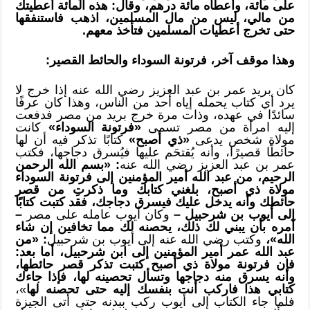
على مائة، وأعطاه مائة درهم، وقال: هذه المائة أعطيتك
من مالي، ليس من مال المسلمين، اذهب فاستنفقها
حتى تخرج أعطيات المسلمين فتأخذ معهم.
وهذا موقف آخر، فرتونة السوداء والحائط القصير:
كان بريد عمر بن عبد العزيز رضي الله عنه إذا خرج لا
يرد أي كتاب يحمله إياه أحد من الناس، وهذا كان عرفًا
سائدًا في عهده، وذات مرة خرج بريد من مصر فدفعت
إليه امرأة من مصر تسمى
«فرتونة السوداء»
كانت
مولاة شخص يدعى
«ذي أصبح»
كتابًا تذكر فيه أن لها
حائطًا قصيرًا، وأنه يُقتحَم عليها فيُسرق دجاجها، فكتب
عمر بن عبد العزيز رضي الله عنه
: «بسم الله الرحمن
الرحيم، من عبد الله أمير المؤمنين إلى فرتونة السوداء
مولاة ذي أصبح، بلغني كتابك وما ذكرتِ من قصر
حائطك وأنه يدخل عليك فيسرق دجاجك، فقد كتبت كتابًا
إلى أيوب بن شرحبيل –
وكان أيوب عامله على مصر
–
آمره بأن يبني لك ذلك، يحصنه لك مما تخافين إن شاء
الله»،
وكتب رضي الله عنه إلى أيوب بن شرحبيل
: «من
عبد الله عمر أمير المؤمنين إلى ابن شرحبيل، أما بعد:
فإن فرتونة مولاة ذي أصبح كتبت تذكر قصر حائطها،
وأنه يسرق منه دجاجها وتسأل تحصينه لها، فإذا جاءك
كتابي هذا فاركب أنت بنفسك إليه حتى تحصنه لها
»،
فلما جاء الكتاب إلى أيوب ركب ببدنه حتى أتى الجيزة