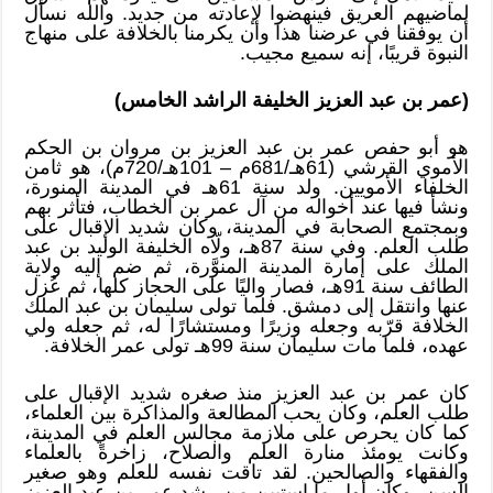
لماضيهم العريق فينهضوا لإعادته من جديد. والله نسأل
أن يوفقنا في عرضنا هذا وأن يكرمنا بالخلافة على منهاج
النبوة قريبًا، إنه سميع مجيب.
(عمر بن عبد العزيز الخليفة الراشد الخامس)
هو أبو حفص عمر بن عبد العزيز بن مروان بن الحكم
الأموي القرشي (61هـ/681م – 101هـ/720م)، هو ثامن
الخلفاء الأمويين. ولد سنة 61هـ في المدينة المنورة،
ونشأ فيها عند أخواله من آل عمر بن الخطاب، فتأثر بهم
وبمجتمع الصحابة في المدينة، وكان شديد الإقبال على
طلب العلم. وفي سنة 87هـ، ولّاه الخليفة الوليد بن عبد
الملك على إمارة المدينة المنوَّرة، ثم ضم إليه ولاية
الطائف سنة 91هـ، فصار واليًا على الحجاز كلها، ثم عُزل
عنها وانتقل إلى دمشق. فلما تولى سليمان بن عبد الملك
الخلافة قرّبه وجعله وزيرًا ومستشارًا له، ثم جعله ولي
عهده، فلما مات سليمان سنة 99هـ تولى عمر الخلافة.
كان عمر بن عبد العزيز منذ صغره شديد الإقبال على
طلب العلم، وكان يحب المطالعة والمذاكرة بين العلماء،
كما كان يحرص على ملازمة مجالس العلم في المدينة،
وكانت يومئذ منارة العلم والصلاح، زاخرةً بالعلماء
والفقهاء والصالحين. لقد تاقت نفسه للعلم وهو صغير
السن، وكان أول ما استبين من رشد عمر بن عبد العزيز