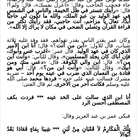
جاء فحجب الحاجب وقال: «اعزل نفسك»، قال: ولم؟!
قال: «
رأيتك تتستر في ظل الخيمة، والناس في الشمس
في عهد الوليد بن عبد الملك، والله ما تكون لي حاجبًا
أبدًا، تعالَ يا مزاحم، أنت حاجبي، فقد رأيتك تكثر من
قراءة القرآن وتصلي الضحى في مكان لا يراك إلا الله
».
وكان عمر يقدر الناس بقدر تقواهم، فقد وفد عليه ثلاثة
شباب، قال للأول: «
ابن من أنت
؟» قال
: أنا ابن الأمير
الذي كان في عهد الوليد
. قال عمر: «
اغرب عني وأبوك،
فإن أباك كان يجلد المسلمين».
وقال للثاني: «
وأنت ابن
من؟
». قال:
ابن والي الكوفة.
قال: «
دعني منك ومن
أبيك
». وقال للثالث: «
وأنت ابن من؟
». قال:
أبي هو
قتادة بن النعمان الذي ضرب في عينه يوم أحد –
ضربه
مشرك فسالت عينه على خده
– فردها محمد
صلى الله
عليه وسلم
فكانت أحر من الأخرى.
ثم قال الفتى:
أنا ابن الذي سالت على الخد عينه *** فردت بكف
المصطفى أحسن الرد
فبكى عمر بن عبد العزيز وقال:
تِلْكَ الْمَكَارِمُ لاَ قَعْبَانِ مِنْ لَبَنٍ *** شِيبَا بِمَاءٍ فَعَادَا بَعْدُ
أَبْوَالاَ