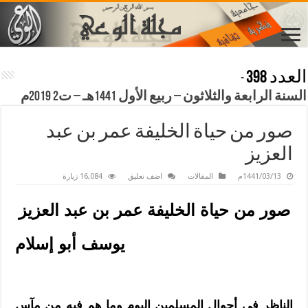
العدد 398
-
السنة الرابعة والثلاثون – ربيع الأول 1441هـ – ت2 2019م
صور من حياة الخليفة عمر بن عبد
العزيز
1441/03/13م
المقالات
اضف تعليق
16,084 زيارة
صور من حياة الخليفة عمر بن عبد العزيز
يوسف أبو إسلام
الناظر في أحوال المسلمين اليوم وما هم فيه من مآسٍ