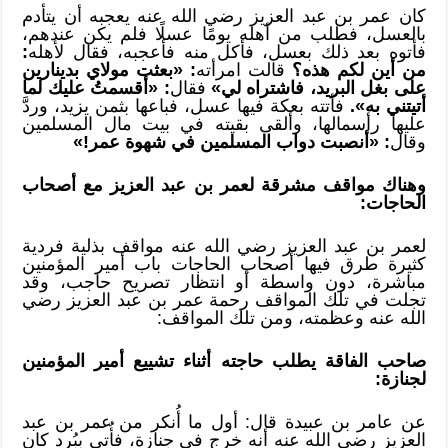
كان عمر بن عبد العزيز رضي الله عنه يعجبه أن يتأدم
بالعسل، فطلب من أهله يومًا عسلًا فلم يكن عندهم،
فأتوه بعد ذلك بعسل، فأكل منه فأعجبه، فقال لأهله
:
من أين لكم هذه؟
قالت امرأته
: «بعثت مولاي بدينارين
على بغل البريد، فاشتراه لي»
فقال
: «أقسمتُ عليك لما
أتيتني به».
فأتته بعكة فيها عسل، فباعها بثمن يزيد، وردَّ
عليها رأسمالها، وألقى بقيته في بيت مال المسلمين
وقال
: «أنصبت دواب المسلمين في شهوة عمر!»
وهناك مواقف مشرقة لعمر بن عبد العزيز مع أصحاب
الحاجات:
لعمر بن عبد العزيز رضي الله عنه مواقف بذلية فردية
كثيرة طرق فيها أصحاب الحاجات باب أمير المؤمنين
مباشرة، دون واسطة أو انتظار تصريح حاجب، وقد
تجلت في تلك المواقف رحمة عمر بن عبد العزيز رضي
الله عنه وعظمته، ومن تلك المواقف:
صاحب الفاقة يطلب حاجته أثناء تشييع أمير المؤمنين
لجنازة:
عن عامر بن عبيدة قال: أول ما أُنكر من عمر بن عبد
العزيز رضي الله عنه أنه خرج في جنازة، فأُتي ببُرد كان