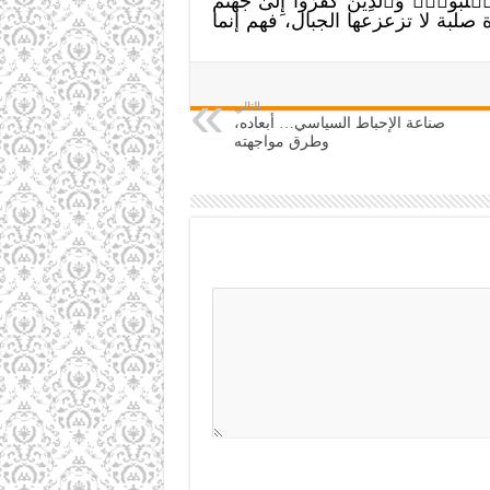
َبُونَۗ وَٱلَّذِينَ كَفَرُوٓاْ إِلَىٰ جَهَنَّمَ
 صلبة لا تزعزعها الجبال، فهم إنما
التالي
صناعة الإحباط السياسي… أبعاده،
وطرق مواجهته