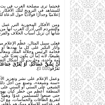
فحيثما ترى مصلحة الغرب في بث أفك
للمشاهد في الترويج لتلك الأفكار 
إعلاميًا وجدارًا فولاذيًا حول الدعا
ومن الأفكار المحورية التي عمل ا
والتشرذم التي أدرك الغرب أنها من 
شأنها أن تزيل أسباب الخلاف والفرقة
فعلى سبيل المثال، عظّم الإعلام من
وأثار النكير على كل ما يهددها أو
فخامة الرئيس وجلالة الملك ومعال
طبيعيًا، لأنه إما أن يكون تعديًا ع
أمة واحدة، وحاربت كل أشكال التفر
أَنْ يَشُقَّ عَصَاكُمْ، أَوْ يُفَرِّقَ جَمَاعَتَكُ
تَفَرَّقُواْۚ
ْ
).
وعمل الإعلام على نشر وتعزيز الأفك
«سنة وشيعة»، وصنع من أجل ذلك م
الشيعي على السني أو السني على ا
المنطقة أعظم من خطر كيان يهود
حتى صنعوا للمسلمين عدوًا وهميًا
لتفريغ الطاقات والحماسات، مع أن
في عدائهم للإسلام ومكرهم بأهله، 