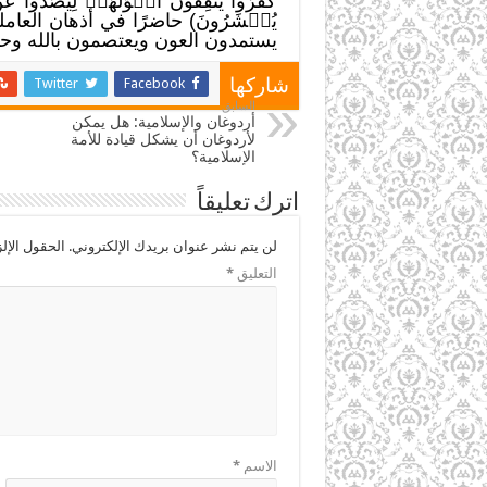
كَفَرُواْ يُنفِقُونَ أَمۡوَٰلَهُمۡ لِيَصُدُّواْ 
يُحۡشَرُونَ) حاضرًا في أذهان العام
يستمدون العون ويعتصمون بالله وحده
Twitter
Facebook
شاركها
السابق
أردوغان والإسلامية: هل يمكن
لأردوغان أن يشكل قيادة للأمة
الإسلامية؟
اترك تعليقاً
لن يتم نشر عنوان بريدك الإلكتروني.
الحقول الإلز
التعليق
*
الاسم
*