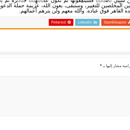
عَن سَبِيلِ ٱللَّهِۚ فَسَيُنفِقُونَهَا ثُمَّ تَكُونُ عَلَيۡهِمۡ حَسۡرَةٗ ثُمَّ يُغۡل
لين المخلصين للتغيير، وستبقى، بعون الله، عزيمة حملة الدعوة
 القاهر فوق عباده. والله معهم ولن يترهم أعمالهم.
Pinterest
LinkedIn
Stumbleupon
امية مشار إليها بـ
*