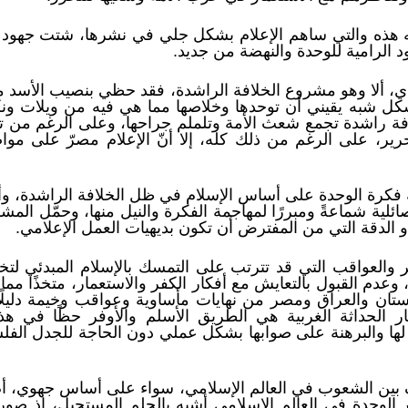
ذه والتي ساهم الإعلام بشكل جلي في نشرها، شتت جهود أبناء
 الرامية للوحدة والنهضة من جديد.
ي، ألا وهو مشروع الخلافة الراشدة، فقد حظي بنصيب الأسد من 
كل شبه يقيني أن توحدها وخلاصها مما هي فيه من ويلات ونكب
لافة راشدة تجمع شعث الأمة وتلملم جراحها، وعلى الرغم من تك
ر، على الرغم من ذلك كله، إلا أنّ الإعلام مصرّ على موا
 فكرة الوحدة على أساس الإسلام في ظل الخلافة الراشدة، وأب
ئلية شماعةً ومبررًا لمهاجمة الفكرة والنيل منها، وحمّل ال
و الدقة التي من المفترض أن تكون بديهيات العمل الإعلامي.
والعواقب التي قد تترتب على التمسك بالإسلام المبدئي لت
عدم القبول بالتعايش مع أفكار الكفر والاستعمار، متخذًا مما 
ستان والعراق ومصر من نهايات مأساوية وعواقب وخيمة دليلًا
الحداثة الغربية هي الطريق الأسلم والأوفر حظًا في هذا
ويج لها والبرهنة على صوابها بشكل عملي دون الحاجة للجدل الفل
ف بين الشعوب في العالم الإسلامي، سواء على أساس جهوي، أ
لوحدة في العالم الإسلامي أشبه بالحلم المستحيل، إذ صور