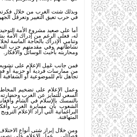
وبذلك شتت الغرب من خلال فكرته ه
في حرب تعيق التغيير وتعرقل الجهود
أما على صعيد مشروع الأمة التوحيد
له، فعلى الرغم من إدراك الأمة بش
وتنامي الإدراك بالحاجة الماسة لخ
نشاطاتهم وفي مقدمتهم حزب التحري
ومحاربته بأخبث الوسائل والأفكار.
فمن جانب عَمِل الإعلام على تشويه
من ممارسات فردية أو حزبية أو فصا
تجاهل تام للموضوعية أو الشفافية أ
وعمل الإعلام على تضخيم المخاطر 
السعي للتمايز عن الغرب وحضارته، و
بالتمسك بالإسلام في الشام وأفغان
الشعوب بأن مسايرة الغرب وأفكار 
البراغماتية التي أراد الإعلام التر
المتهافتة.
ومن خلال إبراز شتى أنواع الاختلا
فصائلي… عمل الإعلام على تصوير ا