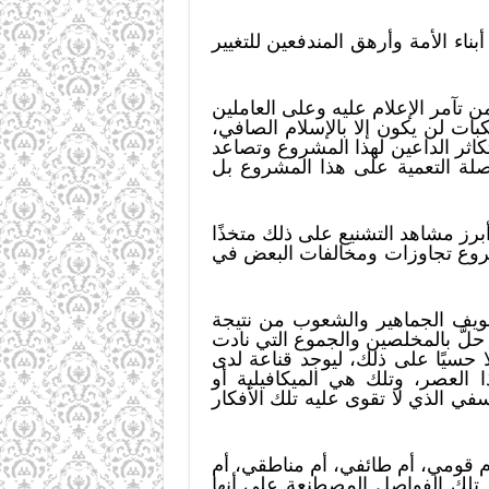
 الأمة وأرهق المندفعين للتغيير
تآمر الإعلام عليه وعلى العاملين
ات لن يكون إلا بالإسلام الصافي،
اثر الداعين لهذا المشروع وتصاعد
صلة التعمية على هذا المشروع بل
رز مشاهد التشنيع على ذلك متخذًا
مشروع تجاوزات ومخالفات البعض في
خويف الجماهير والشعوب من نتيجة
حلَّ بالمخلصين والجموع التي نادت
 حسيًا على ذلك، ليوجد قناعة لدى
 العصر، وتلك هي الميكافيلية أو
سفي الذي لا تقوى عليه تلك الأفكار
م قومي، أم طائفي، أم مناطقي، أم
 تلك الفواصل المصطنعة على أنها