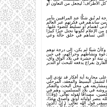
كل الأطراف؛ ليجعل من التعاون أو
لم تُبقِ شكًّا عند المراقبين بتآمر
ومن ساندهم في فكرتهم عبر العالم
نى اهتمام أو تسليط للضوء عليها،
الإعلام لكونها تحتل حيزًا كبيرًا
مج التي تساهم في خلق حالة وعي
كأنّ شيئًا لم يكن، إلى درجة توهم
الدعوة ونشاطهم وحراكهم، في حين
 نبتة أو حشرة في بلاد الواق واق،
قارئ بفراغ يدفعه للبحث أو التدبر
على محاربة أية أفكار قد تؤدي إلى
ها لتشمل البسيط والمعقد، المرحلي
 ومشاريعه هي محل البحث والتفكر
بعروشه في بلاد المسلمين، وهم في
ين، مصداقًا لقوله تعالى: (وَقَدۡ
عد الله بنصر أوليائه أوثق وأصدق وعدًا،
)، وسيبقى قول الله تعالى: ( إِنَّ ٱلَّذِينَ