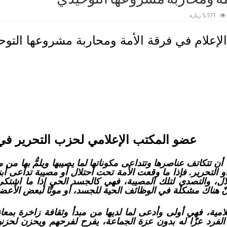
5,571 زيارة
الإعلام في فرقة الأمة ومحاربة مشروعها التوح
عضو المكتب الإعلامي لحزب التحرير في
ن تتكاتف عناصرها وتتداعى مكوناتها لما يصيبها ويلمُّ بها من م
أو التحرير. فإذا ما وقعت الأمة تحت احتلال أو مصيبة تداعى أب
ال، والتصدي لتلك المصيبة، فهي كالجسد الحي إذا ما اشتك
 هناك مشكلة في الوظائف الحية للجسد، أو موتًا لبعض الأعضا
امية، فهي أولى وأدعى لما لديها من مبدأ وثقافة زاخرة بمعان
 الفرد عزًا له بدون عزة الجماعة، يفرح لفرحهم ويحزن لحز