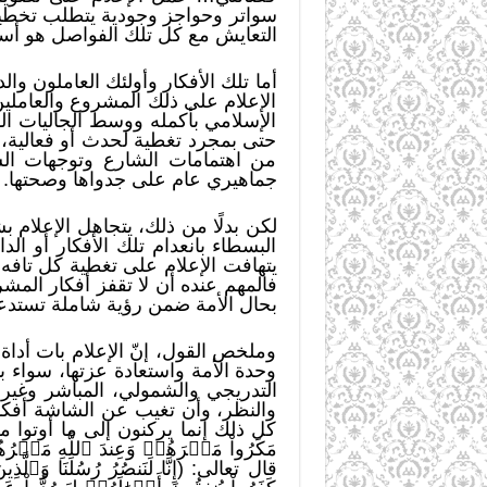
سواتر وحواجز وجودية يتطلب تخطيها
التعايش مع كل تلك الفواصل هو أسم
أما تلك الأفكار وأولئك العاملون وال
الإعلام على ذلك المشروع والعاملي
الإسلامي بأكمله ووسط الجاليات ال
حتى بمجرد تغطية لحدث أو فعالية، م
من اهتمامات الشارع وتوجهات الش
جماهيري عام على جدواها وصحتها.
لكن بدلًا من ذلك، يتجاهل الإعلام 
البسطاء بانعدام تلك الأفكار أو 
يتهافت الإعلام على تغطية كل تافه 
فالمهم عنده أن لا تقفز أفكار المش
بحال الأمة ضمن رؤية شاملة تستدعي
وملخص القول، إنّ الإعلام بات أداة
وحدة الأمة واستعادة عزتها، سواء ب
التدريجي والشمولي، المباشر وغير
والنظر، وأن تغيب عن الشاشة أفكار
كل ذلك إنما يركنون إلى ما أوتوا م
مَكَرُواْ مَكۡرَهُمۡ وَعِندَ ٱللَّهِ مَ
قال تعالى: (إِنَّا لَنَنصُرُ رُسُلَنَا وَٱلّ