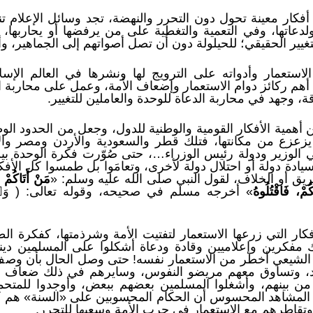
ار معينة تحول دون التحرر والنهضة، تجد وسائل الإعلام تنب
ولدعاتها، وفي التعمية والتغطية على من يرفضها أو يحاربها
ة للتغيير الحقيقي؛ للحيلولة دون أن تصل أصواتهم إلى الجماهير،
لاستعمار وأدواته على الترويج لها ونشرها في العالم الإس
أهم ركائز دوام الاستعمار وإضعاف الأمة، وعمل على محاربة الأ
، وجهد في محاربة الدعاة للوحدة والعاملين للتغيير.
 أهمية الأفكار القومية والوطنية للدول، وجعل من الحدود الوط
 يزعزع من مكانتها، فتلك قطر والسعودية والأردن ومصر وال
ي الوزير ودولة رئيس الوزراء…، حتى صُوّرت فكرة الوحدة ب
لى سيادة دولة أو احتلال دولة لأخرى، وتعامَوا بل طمسوا كل الأ
يق أو الخلاف، لقول النبي صلى الله عليه وسلم: «
مَنْ أَتَاكُمْ 
مْ، فَاقْتُلُوهُ
» أخرجه مسلم في صحيحه، وقوله تعالى: ( وَٱعۡتَصِمُو
ار التي زرعها الاستعمار لتفتيت الأمة وشرذمتها، كفكرة الط
فكرين وإعلاميين وقادة ودعاة أشكلوا على المسلمين دينه
لشيعي أخطر من الاستعمار نفسه! حتى وصل الحال بأن وصف 
، وتساوق معهم مريضو النفوس، وسايرهم في ذلك ضعاف ال
 من بينهم، وأشغلوا المسلمين بعضهم ببعض، وأوجدوا للمتحم
ّ المشاهد المحسوس أن الحكام المحسوبين على «السنة» هم 
وتقاطرهم مع الاستعمار في حرب الأمة وسعيها للتحرر.