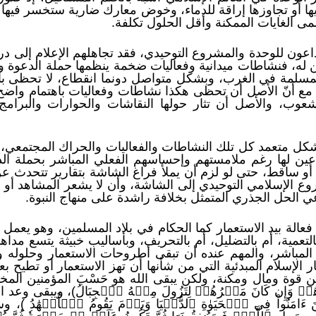
 أو تجاوزها إراقة للدماء، وخوض معارك ضارية ستخسر فيها 
ى الغايات الممكنة وأقل الحلول تكلفة.
داعون للوحدة والمشروع التوحيدي، فقد تجاهلهم الإعلام إلى درجة 
ن له، فنشاطات ميدانية وفعاليات ضخمة ينظمها حملة الدعوة 
مسلمة في الغرب، وبشكل متواصل دونما انقطاع، لا تحظى بأد
ع أنّ الأصل أن تحظى هكذا نشاطات وفعاليات باهتمام واضح من 
عوب، والأصل أن تثار حولها النقاشات والحوارات والبرا
بشكل متعمد كل تلك النشاطات والفعاليات والحراك المجتمعي، و
الداعين لها رغم ملامستهم وإحساسهم الفعلي المباشر بحملة 
أو ساقط، حتى لو لزم أن يملأ فراغ الشاشة بتقارير تتحدث عن
روع الإسلامي التوحيدي إلى الشاشة، وأن لا يشعر المشاهد أو ال
 الحل الجذري المتمثل بخلافة راشدة على منهاج النبوة.
 فعالة بيد الاستعمار كما الحكام في بلاد المسلمين، وهو يعمل 
التعمية، أم بالتضليل، أم بالتحريف، وبأساليب خبيثة يتسع مدا
 المباشر، والمهم عنده أن تبقى أطروحات الاستعمار وحلوله
 الإسلام المبدئية التي من شأنها أن تهز الاستعمار أو تطيح 
ن قوة ومال ومكنة، ولكن يبقى الله هو حَسْبَ المؤمنين المخلص
كۡرُهُمۡ وَإِن كَانَ مَكۡرُهُمۡ لِتَزُولَ مِنۡهُ ٱلۡجِبَالُ)، ويبقى و
َذِينَ ءَامَنُواْ فِي ٱلۡحَيَوٰةِ ٱلدُّنۡيَا وَيَوۡمَ يَقُومُ ٱلۡأَشۡهَٰدُ 