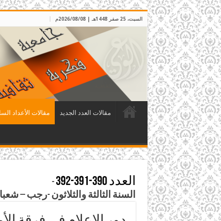
السبت، 25 صفر 1448هـ | 2026/08/08م
مقالات العدد الجديد
مقالات الأعداد السا
العدد 390-391-392
-
السنة الثالثة والثلاثون -رجب – شعبان – رمضان – 1440هـ – آذ
دور الإعلام في فرقة ال