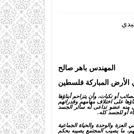
يدي
المهندس باهر صالح
 الأرض المباركة فلسطين
صائب أو نكبات، وأن يتزاحم أبناؤها
ناؤها على اختلاف مهامهم وقدراتهم
ى منه عضو تداعى له سائر الجسد
ء أو للجسد كله.
ي العزة والوحدة والحياة الجماعية
نهم، ما يصيب المجتمع يصيبه بحكم