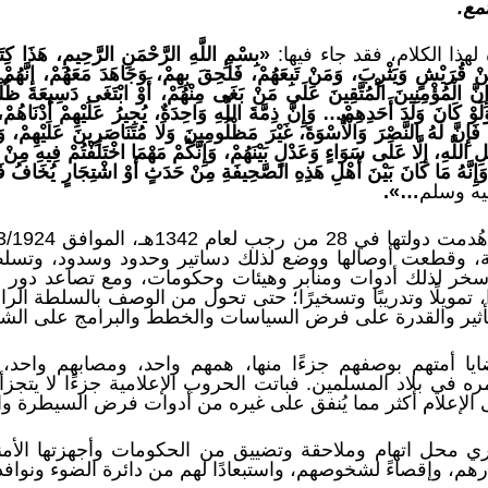
مع.
هذا الكلام، فقد جاء فيها:
«بِسْمِ اللَّهِ الرَّحْمَنِ الرَّحِيمِ، هَذَا كِتَ
نْ قُرَيْشٍ وَيَثْرِبَ، وَمَنْ تَبِعَهُمْ، فَلَحِقَ بِهِمْ، وَجَاهَدَ مَعَهُمْ، إنَّهُمْ
َّ الْمُؤْمِنِينَ الْمُتَّقِينَ عَلَى مَنْ بَغَى مِنْهُمْ، أَوْ ابْتَغَى دَسِيعَةَ ظُلْمٍ
 وَلَوْ كَانَ وَلَدَ أَحَدِهِمْ… وَإِنَّ ذِمَّةَ اللَّهِ وَاحِدَةٌ، يُجِيرُ عَلَيْهِمْ أَدْنَاه
 فَإِنَّ لَهُ النَّصْرَ وَالْأُسْوَةَ، غَيْرَ مَظْلُومِينَ وَلَا مُتَنَاصَرِينَ عَلَيْهِمْ، وَ
هِ، إلَّا عَلَى سَوَاءٍ وَعَدْلٍ بَيْنَهُمْ، وَإِنَّكُمْ مَهْمَا اخْتَلَفْتُمْ فِيهِ مِنْ ش
ِنَّهُ مَا كَانَ بَيْنَ أَهْلِ هَذِهِ الصَّحِيفَةِ مِنْ حَدَثٍ أَوْ اشْتِجَارٍ يُخَافُ فَسَا
يه وسلم
…».
، وقطعت أوصالها ووضع لذلك دساتير وحدود وسدود، وتسلط ع
خر لذلك أدوات ومنابر وهيئات وحكومات، ومع تصاعد دور ال
رًا، تمويلًا وتدريبًا وتسخيرًا؛ حتى تحول من الوصف بالسلطة ال
تأثير والقدرة على فرض السياسات والخطط والبرامج على الش
ايا أمتهم بوصفهم جزءًا منها، همهم واحد، ومصابهم واحد، 
مره في بلاد المسلمين. فباتت الحروب الإعلامية جزءًا لا يت
 الإعلام أكثر مما يُنفق على غيره من أدوات فرض السيطرة وا
ذري محل اتهام وملاحقة وتضييق من الحكومات وأجهزتها الأم
ارهم، وإقصاءً لشخوصهم، واستبعادًا لهم من دائرة الضوء ونواف