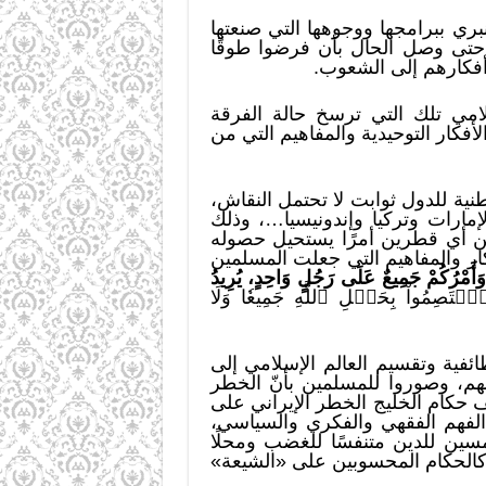
ري ببرامجها ووجوهها التي صنعتها
، حتى وصل الحال بأن فرضوا طوقًا
 وأفكارهم إلى الشعوب.
لامي تلك التي ترسخ حالة الفرقة
فكار التوحيدية والمفاهيم التي من
نية للدول ثوابت لا تحتمل النقاش،
إمارات وتركيا وإندونيسيا…، وذلك
ين أي قطرين أمرًا يستحيل حصوله
فكار والمفاهيم التي جعلت المسلمين
وَأَمْرُكُمْ جَمِيعٌ عَلَى رَجُلٍ وَاحِدٍ، يُرِيدُ
اْ بِحَبۡلِ ٱللَّهِ جَمِيعٗا وَلَا
ائفية وتقسيم العالم الإسلامي إلى
م، وصوروا للمسلمين بأنّ الخطر
حكام الخليج الخطر الإيراني على
فهم الفقهي والفكري والسياسي،
سين للدين متنفسًا للغضب ومحلًا
كالحكام المحسوبين على «الشيعة»