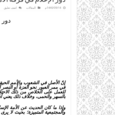
1440/09/14م
المقالات
اضف تعليق
دور 
إنّ الأصل في الشعوب والأمم الحية أ
في ممر العبور نحو العزة أو النصر 
للعمل على الخلاص من ذلك الاحتل
بالسهر والحمى، وخلاف ذلك يعني أنّ
وإذا ما كان الحديث عن الأمة الإسل
والمجتمعية المتميزة؛ بحيث لا يرى