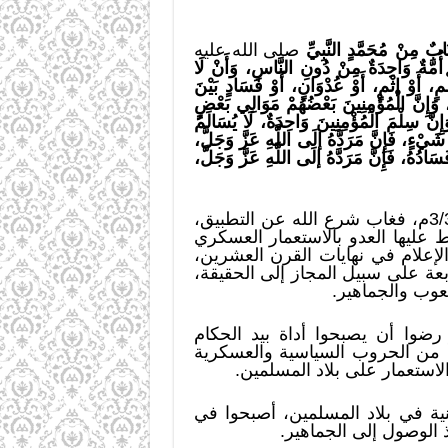
ابٌ مِنْ مُحَمَّدٍ النَّبِيِّ
صلى الله عليه
 أُمَّةٌ وَاحِدَةٌ مِنْ دُونِ النَّاسِ، وَأَنْ لَا
، أَوْ إثْمٍ، أَوْ عُدْوَانٍ، أَوْ فَسَادٍ بَيْنَ
ُمْ، وَإِنَّ الْمُؤْمِنِينَ بَعْضُهُمْ مَوَالِي بَعْضٍ
إِنَّ سِلْمَ الْمُؤْمِنِينَ وَاحِدَةٌ، لَا يُسَالَمُ
َيْءٍ، فَإِنَّ مَرَدَّهُ إلَى اللَّهِ عَزَّ وَجَلَّ،
دُهُ، فَإِنَّ مَرَدَّهُ إلَى اللَّهِ عَزَّ وَجَلَّ،
والأمة الإسلامية قد انتكبت منذ أن هُدمت دولتها في 28 من رجب لعام 1342هـ، الموافق 3/3/1924م، فغاب شرع الله عن التطبيق،
ليها العدو بالاستعمار العسكري
إعلام في نهايات القرن العشرين،
رابعة على سبيل المجاز إلى الحقيقة،
عوب والجماهير.
رضوا أن يصبحوا أداة بيد الحكام
جزأ من الحروب السياسية والعسكرية
لاستعمار على بلاد المسلمين.
نية في بلاد المسلمين، أصبحوا في
ذ الوصول إلى الجماهير.