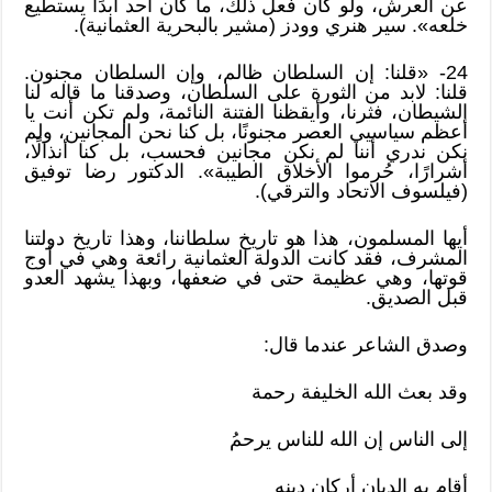
عن العرش، ولو كان فعل ذلك، ما كان أحد أبدًا يستطيع
خلعه». سير هنري وودز (مشير بالبحرية العثمانية).
24- «قلنا: إن السلطان ظالم، وإن السلطان مجنون.
قلنا: لابد من الثورة على السلطان، وصدقنا ما قاله لنا
الشيطان، فثرنا، وأيقظنا الفتنة النائمة، ولم تكن أنت يا
أعظم سياسيي العصر مجنونًا، بل كنا نحن المجانين، ولم
نكن ندري أننا لم نكن مجانين فحسب، بل كنا أنذالًا،
أشرارًا، حُرموا الأخلاق الطيبة». الدكتور رضا توفيق
(فيلسوف الاتحاد والترقي).
أيها المسلمون، هذا هو تاريخ سلطاننا، وهذا تاريخ دولتنا
المشرف، فقد كانت الدولة العثمانية رائعة وهي في أوج
قوتها، وهي عظيمة حتى في ضعفها، وبهذا يشهد العدو
قبل الصديق.
وصدق الشاعر عندما قال:
وقد بعث الله الخليفة رحمة
إلى الناس إن الله للناس يرحمُ
أقام به الديان أركان دينه