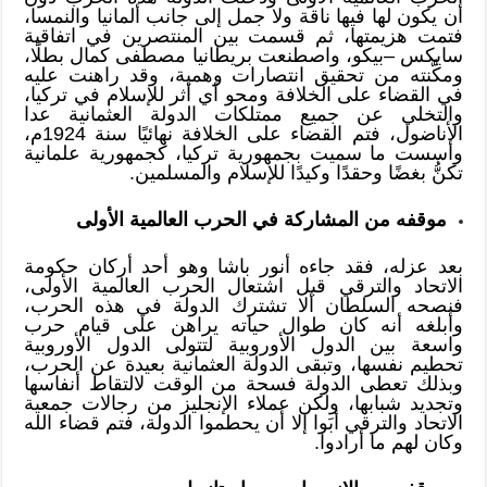
أن يكون لها فيها ناقة ولا جمل إلى جانب ألمانيا والنمسا،
فتمت هزيمتها، ثم قسمت بين المنتصرين في اتفاقية
سايكس –بيكو، واصطنعت بريطانيا مصطفى كمال بطلًا،
ومكَّنته من تحقيق انتصارات وهمية، وقد راهنت عليه
في القضاء على الخلافة ومحو أي أثر للإسلام في تركيا،
والتخلي عن جميع ممتلكات الدولة العثمانية عدا
الأناضول، فتم القضاء على الخلافة نهائيًا سنة 1924م،
وأسست ما سميت بجمهورية تركيا، كجمهورية علمانية
تكنُّ بغضًا وحقدًا وكيدًا للإسلام والمسلمين.
موقفه من المشاركة في الحرب العالمية الأولى
بعد عزله، فقد جاءه أنور باشا وهو أحد أركان حكومة
الاتحاد والترقي قبل اشتعال الحرب العالمية الأولى،
فنصحه السلطان ألا تشترك الدولة في هذه الحرب،
وأبلغه أنه كان طوال حياته يراهن على قيام حرب
واسعة بين الدول الأوروبية لتتولى الدول الأوروبية
تحطيم نفسها، وتبقى الدولة العثمانية بعيدة عن الحرب،
وبذلك تعطى الدولة فسحة من الوقت لالتقاط أنفاسها
وتجديد شبابها، ولكن عملاء الإنجليز من رجالات جمعية
الاتحاد والترقي أبَوا إلا أن يحطموا الدولة، فتم قضاء الله
وكان لهم ما أرادوا.