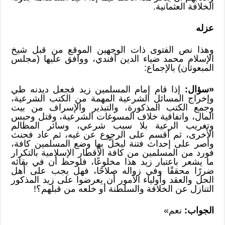
الخلافة العثمانية.
عزله
وهذا نص الفتوى ذات الوجهين الموقع من قبل شيخ
الإسلام محمد ضياء الدين أفندي، ووافق عليها (مجلس
المبعوثان) بالإجماع:
«سؤال:
إذا قام إمام المسلمين زيد فجعل ديدنه طي
وإخراج المسائل الشرعية المهمة من الكتب الشرعية،
وجمع الكتب المذكورة، والتبذير والإسراف من بيت
المال، واتفاقية خلاف المسوغات الشرعية، وقتل وحبس
وتغريب الرعية بلا سبب شرعي، وسائر المظالم
الأخرى، ثم أقسم على الرجوع عن غيه، ثم عاد فحنث
وأصر على إحداث فتنة ليخلَّ بها وضع المسلمين كافة،
فورد من المسلمين من كافة الأقطار الإسلامية بالتكرار
ما يشعر باعتبار زيد هذا مخلوعًا، فلوحظ أن في بقائه
ضررًا محققًا وفي زواله صلاحًا، فهل يجب على أهل
الحل والعقد وأولياء الأمور أن يعرضوا على زيد المذكور
التنازل عن الخلافة والسلطنة أو خلعه من قبلهم؟!
الجواب:
نعم»