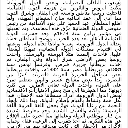
وشعوب البلقان النصرانية، وبعض الدول الأوروبية،
مكَّنت الروس والثائرين من هزيمة الدولة العثمانية،
فاحتلت روسيا مناطق واسعة في البلقان وشرق الدولة
مما أدى إلى عقد اتفاقية سان استيفانو المهينة، ولما
اطلع السلطان عبد الحميد على بنود الاتفاقية من رئيس
مفوضي الدولة العثمانية مزّق هذه المعاهدة، وتم تعديلها
في مؤتمر برلين سنة 1878م. وقد خسرت الدولة
العثمانية البلقان بعد هذه الحرب، ووضح للسلطان خسة
ونذالة الدول الأوروبية، وسوء نواياها تجاه الدولة، ورغبتها
في اقتسام ممتلكات الدولة العثمانية، تمهيدًا للقضاء
عليها، فأخذت النمسا مثلًا البوسنة والهرسك، وأخذت
روسيا بعض الأراضي شرق الدولة وفي البلقان، ثم
أخذت بريطانيا جزيرة قبرص، وفرنسا تونس سنة
1881م، وبريطانيا مصر سنة 1882م، وأخذت بريطانيا
بعض سواحل الجزيرة العربية فاقتربت كثيرًا من
البصرة، وبدأ بعض مشايخ عسير واليمن بتنظيم تمرد
على الدولة، وأخذت الدولة تعاني الأمرَّين من كثرة
ديونها؛ مما اضطرها إلى منح بعض الامتيازات الاقتصادية
لبعض الدول الأوروبية. أدرك سلطاننا هذه الأخطار، فبدأ
بكل همة ونشاط بالقيام بإصلاح الدولة، وبدأ ذلك بإيجاد
اللحمة بين رعايا الدولة، فهمَّ بجعل اللغة العربية اللغة
الرسمية؛ ولكنه وللأسف الشديد وجد معارضة شديدة
من كبار موظفي الدولة وعلمائها مما أجبره على الإقلاع
عن هذه الفكرة، ثم أخذ يتقرب إلى الرعية، فقام بحماية
الأكراد من الأخطار التي كانت محدقة بهم من الأرمن،