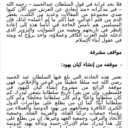
فلا نجد غرابة في قول السلطان عبدالحميد – رحمه الله
– في مذكراته «منذ إبعادي عن العرش حتى الآن كتبوا
ضدي مجموعة من المقالات وعديد من الكتب، يقطر
الدم من قلم أعدائي، فما أكثر ما لم أعمله» لذلك فإن
المسلمين هم بأمسِّ الحاجة في أيامنا هذه إلى إعادة
النظر في تاريخهم وتنقيته من الشوائب والتزوير الذي
أدخله عليه الغرب الكافر وعملاؤه، وأخذ يروِّج له ويبثه
في عقول أبناء الإسلام.
مواقف مشرفة
موقفه من إنشاء كيان يهود:
تعتبر هذه الحادثة التي بلغ فيها السلطان عبد الحميد
رضي الله عنه مبلغًا عظيمًا من الوعي والإخلاص، فهي
موقفه الرائع من مشروع إنشاء كيان لليهود في
فلسطين، وإن من يقرأ تاريخ سلطاننا بتمعن ليدرك كم
كان سلطاننا واعيًا! وكم كان سلطاننا مخلصًا! وكم كان
سلطاننا أبيًّا! كما إن من يطلع على مؤامرات الدول
الكبرى الكافرة وصنائعهم من يهود الدونمة والعملاء من
رؤساء جمعيات تركيا الفتاة، والعربية الفتاة، وجمعية
الاتحاد والترقي، وجمعية العهد وغيرها، إن من يطلع على
كل هذا ليدرك تمام الإدراك خسة ونذالة يهود الدونمة