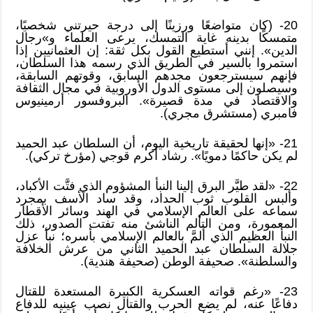
20- (كان متواضعًا ورزينًا إلى درجة حيرتني شخصيًا،
متمسكًا بدينه غاية التمسك، يرعى العلماء و»رجال
الدين». إنني أستطيع القول بكل ثقة: إن العثمانيين إذا
استمروا بالسير في الطريق الذي رسمه هذا السلطان،
فإنهم سيسترجعون مجدهم السابق، وقوتهم السابقة،
وسيصلون إلى مستوى الدول الأوروبية في مجال الثقافة
والاقتصاد في مدة قصيرة». البروفسور أرمينيوس
فامبري (مستشرق مجري).
21- «إنها لحقيقة تاريخية اليوم، أن السلطان عبد الحميد
لم يكن حاكمًا دمويًا». رشاد أكرم قوجي (مؤرخ تركي).
22- «لقد طيَّر البرق إلينا النبأ المشؤوم الذي فتَّت الأكباد،
وألبس القلوب ثوب الحداد، وقد ساد الأسف بمجرد
سماعه على العالم الإسلامي في الهند وسائر الأقطار
المعمورة، ومن التألم الناشئ منه تفتت الصدور، ذلك
النبأ العظيم الذي ألمَّ بالعالم الإسلامي بأسره؛ نبأ عزل
جلالة السلطان عبد الحميد الثاني من عرش الخلافة
والسلطنة». صحيفة الوطن (صحيفة هندية).
23- «رغم قواته العسكرية الكبيرة المستعدة للقتال
دفاعًا عنه، لم يضع الحرب والقتال نصب عينيه للدفاع