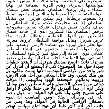
السيطرة على المنطقة، وحماية قناة السويس الحيوية
لمواصلاتها البحرية، وهدم الدولة العثمانية في نهاية
المطاف، ولم يرضخ السلطان لضغوط بعض متنفذي
الدولة العثمانية، ولا لضغوط وليم الثاني إمبراطور ألمانيا،
ولا لضغوط بريطانيا، ولم يتمكن هيرتزل من مقابلة
السلطان إلا بعد محاولات ثلاث، وأراد السلطان أن
يعرف مكنون نفس هيرتزل، فتركه يعرض مشروعه،
فرفض السلطان هذا المشروع الذي كان هدفه اقتطاع
فلسطين من الدولة العثمانية وإعطائها لليهود، وقد
عرض هيرتزل مقابل موافقة السلطان عروضًا مغرية،
منها تخلي دول أوروبا عن مساندة الأرمن، وتسديد أغلب
ديون الدولة العثمانية، ودعمهم في إنشاء أسطول
عثماني قوي، إضافة إلى مبلغ كبير كرشوة للسلطان…
فاسمعي أيتها الدنيا ماذا أجاب سلطانُنا بولنسكي صديقَ
هيرتزل قائلًا: «
انصح صديقك هيرتزل أن لا يتخذ خطوات
جديدة حول هذا الموضوع؛ لأني لا أستطيع أن أتنازل عن
شبر واحد من الأراضي المقدسة؛ لأنها ليست ملكي، بل
هي ملك شعبي، وقد قاتل أسلافي من أجل هذه الأرض،
ورووها بدمائهم، فليحتفظ اليهود بملايينهم. إذا مزقت
دولتي من الممكن الحصول على فلسطين بدون مقابل؛
ولكن لزم أن يبدأ التمزيق أولًا في جثتنا؛ ولكن لا أوافق
على تشريح جثتي وأنا على قيد الحياة
» ثم يقول رحمه
الله في مذكراته أيضًا: «
ومن المناسب أن نقوم
باستغلال الأراضي الحالية في الدولة، وهذا يعني من
جانب آخر أنه كان علينا أن ننهج اتباع سياسة تهجير