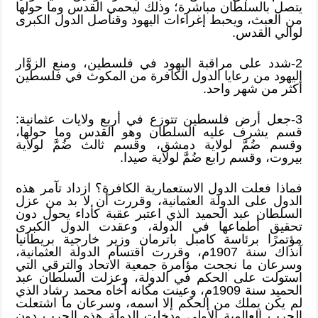
يتصل بالسلطان مباشرة؛ وذلك ليحمي القدس وما حولها
من العبث، ويحبط إغراءات اليهود وقناصل الدول الكبرى
لوالي القدس.
2-شدد على مراقبة اليهود في فلسطين، ومنع الزوَّار
اليهود من رعايا الدول الكافرة من المكوث في فلسطين
أكثر من شهر واحد.
3-جعل أرض فلسطين تتوزع في أربع ولايات عثمانية:
قسم يشرف عليه السلطان وهو القدس وما حولها،
وقسم ضُمَّ لولاية دمشق، وقسم ثالث ضُمَّ لولاية
بيروت، وقسم رابع ضُمَّ لولاية صيدا.
فماذا فعلت الدول الاستعمارية الكافرة؟ ازداد تآمر هذه
الدول على الدولة العثمانية، وقررت أن لا بد من عزل
السلطان عبد الحميد الذي اعتبر عقبة كأداء يحول دون
تحقيق أطماعها في الدولة، وعقدت الدول الكبرى
مؤتمرًا برئاسة كامبل باترمان وزير خارجية بريطانيا
آنذاك سنة 1907م، وقررت اقتسام الدولة العثمانية،
وسرعان ما نجحت مؤامرة جمعية الاتحاد والترقي التي
استولت على الحكم في الدولة، وعزلت السلطان عبد
الحميد سنة 1909م، وعينت مكانه أخاه محمد رشاد الذي
لم يكن يملك من الحكم إلا اسمه، وسرعان ما اشتعلت
الحرب العالمية الأولى ودخلت الدولة هذه الحرب دون