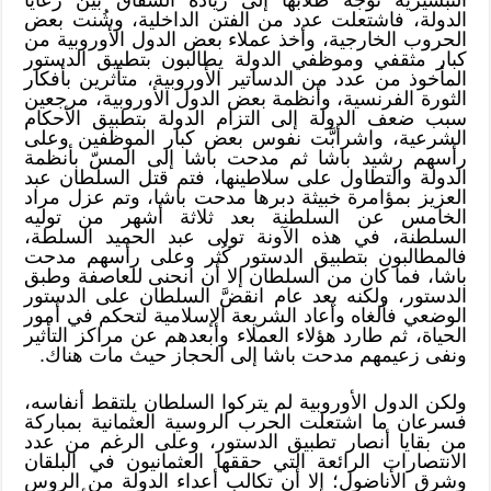
الدولة، فاشتعلت عدد من الفتن الداخلية، وشُنت بعض
الحروب الخارجية، وأخذ عملاء بعض الدول الأوروبية من
كبار مثقفي وموظفي الدولة يطالبون بتطبيق الدستور
المأخوذ من عدد من الدساتير الأوروبية، متأثرين بأفكار
الثورة الفرنسية، وأنظمة بعض الدول الأوروبية، مرجعين
سبب ضعف الدولة إلى التزام الدولة بتطبيق الأحكام
الشرعية، واشرأبَّت نفوس بعض كبار الموظفين وعلى
رأسهم رشيد باشا ثم مدحت باشا إلى المسّ بأنظمة
الدولة والتطاول على سلاطينها، فتم قتل السلطان عبد
العزيز بمؤامرة خبيثة دبرها مدحت باشا، وتم عزل مراد
الخامس عن السلطنة بعد ثلاثة أشهر من توليه
السلطنة، في هذه الآونة تولى عبد الحميد السلطة،
فالمطالبون بتطبيق الدستور كُثر وعلى رأسهم مدحت
باشا، فما كان من السلطان إلا أن انحنى للعاصفة وطبق
الدستور، ولكنه بعد عام انقضَّ السلطان على الدستور
الوضعي فألغاه وأعاد الشريعة الإسلامية لتحكم في أمور
الحياة، ثم طارد هؤلاء العملاء وأبعدهم عن مراكز التأثير
ونفى زعيمهم مدحت باشا إلى الحجاز حيث مات هناك.
ولكن الدول الأوروبية لم يتركوا السلطان يلتقط أنفاسه،
فسرعان ما اشتعلت الحرب الروسية العثمانية بمباركة
من بقايا أنصار تطبيق الدستور، وعلى الرغم من عدد
الانتصارات الرائعة التي حققها العثمانيون في البلقان
وشرق الأناضول؛ إلا أن تكالب أعداء الدولة من الروس