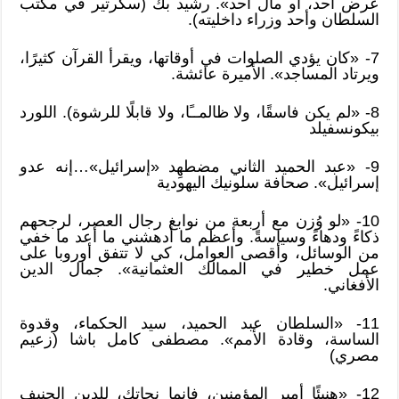
عرض أحد، أو مال أحد». رشيد بك (سكرتير في مكتب
السلطان وأحد وزراء داخليته).
7- «كان يؤدي الصلوات في أوقاتها، ويقرأ القرآن كثيرًا،
ويرتاد المساجد». الأميرة عائشة.
8- «لم يكن فاسقًا، ولا ظالمــًا، ولا قابلًا للرشوة). اللورد
بيكونسفيلد
9- «عبد الحميد الثاني مضطهِد «إسرائيل»…إنه عدو
إسرائيل». صحافة سلونيك اليهودية
10- «لو وُزن مع أربعة من نوابغ رجال العصر، لرجحهم
ذكاءً ودهاءً وسياسةً. وأعظم ما أدهشني ما أعد ما خفي
من الوسائل، وأقصى العوامل، كي لا تتفق أوروبا على
عمل خطير في الممالك العثمانية». جمال الدين
الأفغاني.
11- «السلطان عبد الحميد، سيد الحكماء، وقدوة
الساسة، وقادة الأمم». مصطفى كامل باشا (زعيم
مصري)
12- «هنيئًا أمير المؤمنين، فإنما نجاتك، للدين الحنيف