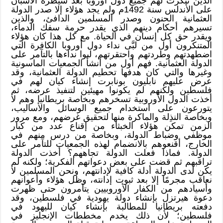
الذين تنكرت لهم جميع دول أوروبا بعد سيطرة الأسبان
على الأندلس سنة 1492م ولم يجد هؤلاء إلا صدر الدولة
العثمانية الحنون وصدر المسلمين الدافئ، والذين
تسيرهم أحكام دينهم الذي يقدر حرمة سفك الدماء،
ويقدر حق كل إنسان في الحياة. مع كل هذا كان هؤلاء
المتنكرون أول من لبَّى نداء دول أوروبا الكافرة التي
اضطهدتهم وطردتهم واحتقرتهم، لبوا نداءها بالتآمر على
الدولة العثمانية. فهم أول من أنشأ الجمعيات الماسونية
وغيرها والتي كان هدفها تحطيم الدولة العثمانية، وقد
عرض عليهم نابليون بونابرت إنشاء كيان لهم في
فلسطين ولكنهم لم يكونوا مهيئين لتنفيذ عرضه، ثم
أخذت الدول الأوروبية تسخرهم وبخاصة بريطانيا وهم لا
يتورعون على استخدام جميع الوسائل والأساليب،
وبخاصة النذِلة والماكرة منها لتحقيق غرضهم، ومع مرور
الزمن تمكن هؤلاء الخبثاء من إقناع عدد من كبار
موظفي وضباط الدولة، وبخاصة من درس منهم في
الخارج، أقنعوهم بالانضمام لهذه الجمعيات للتآمر على
الدولة. فماذا فعلت الدولة تجاههم؟ أخذت الدولة
تراقبهم ثم قضت على بعض دعواتهم الفكرية؛ ولكنه لم
يكن لدى الدولة أدلة كافية لإدانتهم، ونحن المسلمين لا
نعاقب مجرمًا إلا بعد ثبوت إدانته، وظل هؤلاء وأعوانهم
وأسيادهم من الكفار الأوروبيين يتآمرون حتى ظهرت
دعوة هيرتزل بإنشاء دولة يهودية في فلسطين، وقد
دفعته بريطانيا للمطالبة بإنشاء كيان لليهود في
فلسطين؛ لأن ذلك يخدم مخططات الإنجليز في