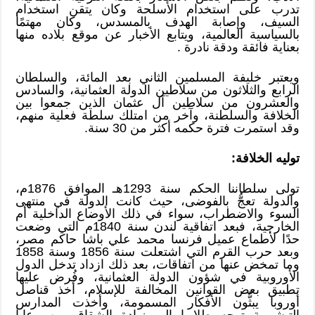
تدرب على استخدام الأسلحة وكان يتقن استخدام
السيف، وإصابة الهدف بالمسدس، وكان مهتمًا
بالسياسية العالمية، ويتابع الأخبار عن موقع بلاده منها
بعناية فائقة ودقة نادرة .
ويعتبر خليفة المسلمين الثاني بعد المائة، والسلطان
الرابع والثلاثون من سلاطين الدولة العثمانية، والسادس
والعشرون من سلاطين آل عثمان الذين جمعوا بين
الخلافة والسلطنة، وآخر من امتلك سلطة فعلية منهم،
وقد استمرت فترة حكمه أكثر من 30 سنة.
توليه الخلافة:
تولى سلطاننا الحكم سنة 1293هـ الموافق 1876م،
والدولة تعجُّ بالفوضى، حيث كانت الدولة في منتهى
السوء والاضطراب، سواء في ذلك الأوضاع الداخلية أم
الخارجية، فبعد اتفاقية لندن سنة 1840م التي وضعت
حدًا لأطماع عميل فرنسا محمد علي باشا حاكم مصر،
وبعد حرب القرم التي اشتعلت سنة 1856 وسنة 1858
وما تمخض عنها من اتفاقات، بعد ذلك ازداد تدخل الدول
الأوروبية في شؤون الدولة العثمانية، وفُرض عليها
تطبيق بعض القوانين المخالفة للإسلام، أخذ قناصل
أوروبا يبثُّون الأفكار المسمومة، وأخذت المدارس
التبشيرية توجه طلابها إلى زيادة الشقاق بين رعايا