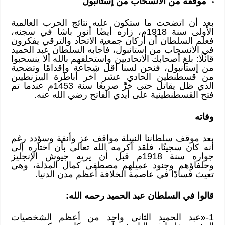
موقفه من الانسحاب من إستانبول
بعد أن اتضحت ما ستكون عليه نتائج الحرب العالمية
الأولى سنة 1918م، زاره أيضًا أنور باشا في سجنه،
فعلم السلطان أن أركان جمعية الاتحاد والترقي يفكرون
في الانسحاب من إستانبول، فأجابه السلطان عبد الحميد
قائلًا: بلغ أصحابك الاتحاديين واستحلفهم بالله ألا ينسحبوا
من إستانبول، فنحن لسنا أقل شجاعة وإقدامًا وتضحية
من قسطنطين الحادي عشر آخر أباطرة البيزنطيين
الذي ظل يقاتل حتى خرَّ صريعًا سنة 1453م عندما تم
فتح القسطنطينية على أيدي الفاتح رضي الله عنه.
وفاته
بعد موقف سلطاننا النبيلة مواقف عز وأنفة وسؤدد رغم
أنه كان سجينًا، فلقد أكرمه الله تعالى بأن اختاره إلى
جواره سنة 1918م قبل أن يريه جيوش الإنجليز
وحلفاؤهم وجنود عميلهم مصطفى كمال المذلة، وهي
تعيث فسادًا في عاصمة الخلافة أعظم مدن الدنيا.
قالوا في السلطان عبد الحميد رحمه الله:
1-«عبد الحميد الثاني واحد من أعظم الشخصيات