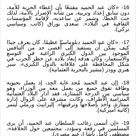
16- «كان عبد الحميد مقتنعًا بأن إعطاء الحرية للأمة،
دون سابق إعداد وتربية، من شأنه الإضرار بالأمة، لذلك
حث الخطا، وشمر عن ساعديه، لإقامة المؤسسات
الثقافية في البلاد». سعدى بوراق (كاتب وسياسي
تركي).
17- «كان عبد الحميد دبلوماسيًا عظيمًا، كان يعرف جيدًا
كيف يمكن أن يستفيد إلى أقصى حد من التنافس
الموجود بين الدول الكبرى الراغبة في التوسع
والاستعمار، وكان هدفه إبعاد بلاده عن خطر الحرب في
شكل المحافظة على علاقاته بالدول الكبرى». سير
هنري وودز (مشير بالبحرية العثمانية).
18- (إن عبد الحميد مُجد غاية الجِد، إذ يعمل بحيوية
وطاقة تفوق جميع من يعمل معه من الوزراء، وهو
سياسي من الدرجة الممتازة، فقد أدار البلاد العثمانية
المترامية الأطراف، وكانت مشرفة على الزوال إدارة
ممتازة، وأخذ بإصلاحها وترقيتها». إليزابيث ورملي ليتمر
(كاتبة أميركية).
19- «إن أسمى رغائب السلطان عبد الحميد، أن يرى
المسلمين في رفعة وسؤدد، مجتمعين حول الخلافة».
مصطفى كامل باشا (زعيم مصري).