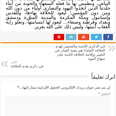
البياض، ونطمس بها ما فعله السفهاء والخونة من أبناء
جلدتنا الذين اتخذوا اليهود والنصارى أولياء من دون الله
ومن دون المؤمنين؛ ليعود للخلافة بهاءها، وللقدس
وإستانبول ومكة المكرمة والمدينة المنوَّرة ودمشق
وبغداد وقرطبة وصنعاء… لتعود لها ابتسامتها، وتعلو راية
العقاب أبنيتها، وليس ذلك على الله بعزيز.
السابق
في الذكرى الثامنة والتسعين لهدم
الخلافة العلماء هم بيضة القبان في
التغيير وإقامة الخلافة الثانية على
منهاج النبوة
التالي
في ذكرى هدم الخلافة
اترك تعليقاً
لن يتم نشر عنوان بريدك الإلكتروني.
الحقول الإلزامية مشار إليها بـ
*
التعليق
*