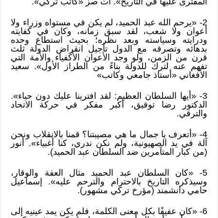
المفترى عليها في التاريخ». آت صز «كاتب تركي».
2- «يرحم الله عبد الحميد، لم يكن في مستواه وزراء ولا
أعوان ولا شعب، لقد سبق زمانه، وكان في كفايته
ودرايته وسياسته وبعد نظره؛ بحيث استطاع وحده
بدهائه وتصرفه مع الدول تأجيل انقراض الدولة ثلث
قرن من الزمن، ولو وجد الأعوان الأكفياء والأمة التي
تفهم عنه لترك للدولة بناءً من الطراز الأول». سعيد
الأفغاني «أستاذ جامعي وكاتب»
3- «أيها السلطان العظيم: لقد افترينا عليك دون حياء».
الدكتور رضا توفيق، أكبر مفكر في حركة الاتحاد
والترقي.
4- «أتعرف يا جمال ما هي مصيبتنا؟ قمنا بالانقلاب ونحن
آلة في يد الصهيونية، ولم نكن ندري، كنا أغبياء». أنور
(من كبار المتآمرين ضد السلطان عبد الحميد).
5- «كان السلطان عبد الحميد مثال العفة والوقار،
وسيذكره التاريخ بالاحترام والترحم عليه». إسماعيل
حامي دانشمند (مؤرخ تركي مشهور).
6- «كان عفيفًا بكل معنى الكلمة، فلم يكن يمد عينيه إلى