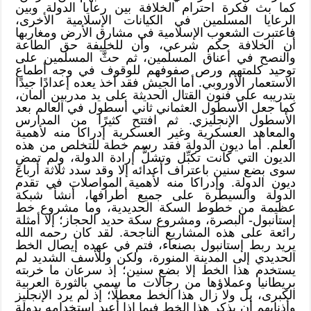
كما بث فكرة احترام الخلافة بين رعايا الدولة وبين
الرعايا المسلمين في الكيانات الإسلامية الأخرى،
فاعتبرت الشعوب الإسلامية في مشارق الأرض ومغاربها
أن الخلافة حكم شرعي، وأن للخليفة حق الطاعة
والنصح في أعناق المسلمين، ثم حثَّ المسلمين على
توحيد كلمتهم ورص صفوفهم للوقوف في وجه أطماع
الاستعمار الأوروبي. أما الجيش فقد أخذ يعده إعدادًا جيدًا
بتدريبه على فنون القتال الحديثة على يد مدربين ألمان،
كما جعل الأسطول العثماني ثاني أسطول في العالم بعد
الأسطول الإنجليزي. ثم افتتح كثيرًا من المدارس
والمعاهد العسكرية وغير العسكرية إدراكا منه لأهمية
العلم. أما ديون الدولة فقد رسم خطة للتخلص من هذه
الديون التي كانت تكبِّل وتشلُّ إرادة الدولة، ولم تمضِ
سوى بضع سنين باعتراف أعدائه إلا وقد سدد ثلاثة أرباع
ديون الدولة. وإدراكا منه لأهمية المواصلات في تقدم
الدولة والسيطرة على جميع أطرافها، أنشأ شبكة
عظيمة من خطوط السكة الحديدية، وما مشروع خط
إستانبول- البصرة، ومشروع سكة حديد الحجاز؛ إلا أمثلة
رائعة على هذه المشاريع الناجحة. لقد كان رحمه الله
يريد ربط إستانبول بصنعاء، فتم في عهده إيصال الخط
الحديدي إلى المدينة المنورة، ولكن وللأسف الشديد لم
يستخدم هذا الخط إلا بضع سنين؛ إذ سرعان ما خربته
بريطانيا وعملاؤها من رجالات ما سمي بالثورة العربية
الكبرى، بل ولا زال هذا الخط معطلًا؛ إذ لم يرد الإنجليز
وأذنابهم أن يذكر هذا الخط فيما إذا أعيد استخدامه بدولة