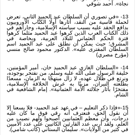
نجاة». أحمد شوقي
13- «في تصوري أن السلطان عبد الحميد الثاني، تعرض
لحملة قاسية من النقد، أثارها أولًا الكتَّاب الأوروبيون
بدافع الحقد عليه بسبب سياسته الإسلامية، وجاراهم في
ذلك الكتاب العرب الذين كرهوا عبد الحميد مثلما كرهوا
فترة الحكم العثماني للبلاد العربية، وبخاصة في
المشرق؛ حيث يمكن أن نطلق على عبد الحميد اسم
السلطان المفترى عليه». الدكتور محمود صالح منسي
(مؤرخ مصري)
14- «السلطان الغازي عبد الحميد خان، أمير المؤمنين،
خليفة الرسول صلى الله عليه وسلم، من نفتخر بوجوده،
ونرتع في ظلال عهده، لا زال مبتهجًا به الزمان، مسعدًا
بطلعته النيران، مزينًا به عرش الخلافة الإسلامية،
مفتخرًا بآثار جلالته الأمة العثمانية». إمام الشافعية في
الشام.
15-«فإذا ذكر التعليم – في عهد عبد الحميد- فلا يسعنا إلا
أن نقول الحق، فنعترف أنه رقي فوق ما كان عليه
درجات، وأن معظم العثمانيين أصبحوا ولهم نصيب من
العلم، ولقد أربى عدد القارئين الكاتبين على عدد الأميين
في كثير من الولايات». سليمان البستاني (كاتب شامي).