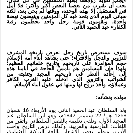
«يجب تقوية روابطنا ببقية المسلمين في كل مكان،
يجب أن نقترب من بعضنا البعض أكثر وأكثر؛ فلا أمل
في المستقبل إلا بهذه الوحدة، ووقتها لم يحن بعد، لكنه
سيأتي اليوم الذي يتحد فيه كل المؤمنين وينهضون نهضة
واحدة، ويقومون قومة رجل واحد يحطمون رقبة
الكفار» عبد الحميد الثاني.
سوف نستعرض تاريخ رجل تعرض تاريخه المشرف
للتزوير والدجل والافتراء؛ حتى يشاهد أبناء أمة الإسلام
حجم المؤامرة على تاريخهم وتاريخ خلفائهم العظيم؛
ولهذا فإن المسلمين هم بأمسِّ الحاجة في أيامنا هذه
إلى إعادة النظر في تاريخهم المجيد وتنقيته من
الشوائب والتزوير الذي أدخله عليه الغرب الكافر
وعملاؤه، وأخذ يروِّج لها ويبثها في عقول أبناء الإسلام.
مولده ونشأته:
ولد السلطان عبد الحميد الثاني يوم الأربعاء 16 شعبان
1258 هـ / 22 سبتمبر 1842م، وهو ابن السلطان عبد
المجيد الأول، وتلقى تعليمه بالقصر السلطاني وأتقن من
اللغات: الفارسية والعربية، وكذلك درس التاريخ وأحب
الأدب، ونظم بعض الأشعار باللغة التركية العثمانية،